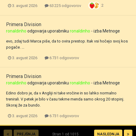
2
3. avgust 2026
63 225 odgovorov
Primera Division
ronaldinho
odgovarja uporabniku
ronaldinho
- izba
Metnoge
evo, zdaj tudi Marca piše, da to ovira prestop. Itak vsi hočejo svoj kos
pogače. ...
3. avgust 2026
6 731 odgovorov
Primera Division
ronaldinho
odgovarja uporabniku
ronaldinho
- izba
Metnoge
Edino dobro je, da v Angliji ni take vročine in so lahko normalno
trenirali. V petek je bilo v času tekme menda samo okrog 20 stopinj.
Skoraj že za bundo.
3. avgust 2026
6 731 odgovorov
PREJŠNJA
Stran 1 od 1015
NASLEDNJA