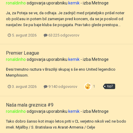
ronaldinho
odgovarja uporabniku
kemik
- izba
Metnoge
Ja, za Poteja se ve, da odhaja. Je zadnjič med prijateljsko prišel noter
ob polčasu in potem bil zamenjan pred koncem, da se je poslovil od
navijačev. Se pa baje kluba še pogajata. Prav tako glede prestopa...
5. avgust 2026
63 225 odgovorov
Premier League
ronaldinho
odgovarja uporabniku
kemik
- izba
Metnoge
Đesi trenutno raztura v Braziliji skupaj s še eno United legendico
Memphisom.
1
3. avgust 2026
9 140 odgovorov
top7
Naša mala greznica #9
ronaldinho
odgovarja uporabniku
kemik
- izba
Metnoge
Tako dobro šanso kot imajo letos priti v CL verjetno nikoli več ne bodo
imeli. Mjällby / S. Bratislava vs Ararat-Armenia / Celje