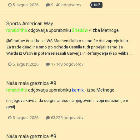
5. avgust 2026
9 140 odgovorov
top7
Sports American Way
ronaldinho
odgovarja uporabniku
Shadow
- izba
Metnoge
@Shadow čestitke za WS Marinersi lahko samo še dol zaprejo klup.
Za trade deadline smo po odhodu Castilla tudi pripeljali samo še
Warda iz O'sov in potem releasali Garverja in Refsnyderja (kao velika...
5. avgust 2026
17 148 odgovorov
Naša mala greznica #9
ronaldinho
odgovarja uporabniku
kemik
- izba
Metnoge
ni njegova krivda, da soigralci niso na njegovem nivoju nerazumljeni
genij
5. avgust 2026
63 225 odgovorov
Naša mala greznica #9