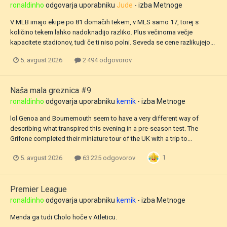
ronaldinho
odgovarja uporabniku
Jude
- izba
Metnoge
V MLB imajo ekipe po 81 domačih tekem, v MLS samo 17, torej s
količino tekem lahko nadoknadijo razliko. Plus večinoma večje
kapacitete stadionov, tudi če ti niso polni. Seveda se cene razlikujejo...
5. avgust 2026
2 494 odgovorov
Naša mala greznica #9
ronaldinho
odgovarja uporabniku
kemik
- izba
Metnoge
lol Genoa and Bournemouth seem to have a very different way of
describing what transpired this evening in a pre-season test. The
Grifone completed their miniature tour of the UK with a trip to...
1
5. avgust 2026
63 225 odgovorov
Premier League
ronaldinho
odgovarja uporabniku
kemik
- izba
Metnoge
Menda ga tudi Cholo hoče v Atleticu.