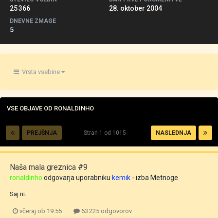
25 366
28. oktober 2004
DNEVNE ZMAGE
5
Vrsta vsebine
VSE OBJAVE OD RONALDINHO
PREJŠNJA
Stran 1 od 1015
NASLEDNJA
Naša mala greznica #9
ronaldinho
odgovarja uporabniku
kemik
- izba
Metnoge
Saj ni.
včeraj ob 19:55
63 225 odgovorov