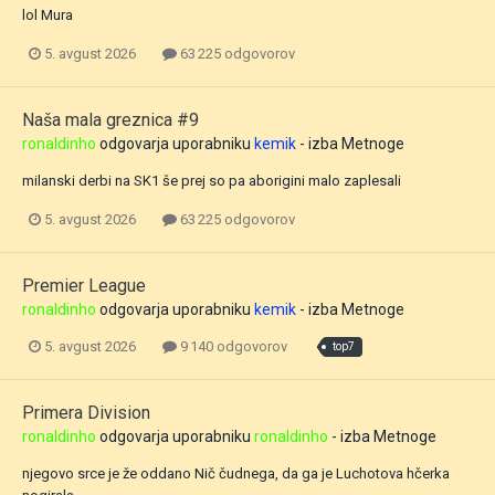
lol Mura
5. avgust 2026
63 225 odgovorov
Naša mala greznica #9
ronaldinho
odgovarja uporabniku
kemik
- izba
Metnoge
milanski derbi na SK1 še prej so pa aborigini malo zaplesali
5. avgust 2026
63 225 odgovorov
Premier League
ronaldinho
odgovarja uporabniku
kemik
- izba
Metnoge
5. avgust 2026
9 140 odgovorov
top7
Primera Division
ronaldinho
odgovarja uporabniku
ronaldinho
- izba
Metnoge
njegovo srce je že oddano Nič čudnega, da ga je Luchotova hčerka