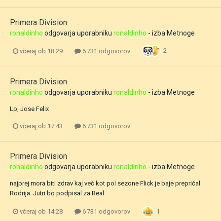
Primera Division
ronaldinho
odgovarja uporabniku
ronaldinho
- izba
Metnoge
2
včeraj ob 18:29
6 731 odgovorov
Primera Division
ronaldinho
odgovarja uporabniku
ronaldinho
- izba
Metnoge
Lp, Jose Felix
včeraj ob 17:43
6 731 odgovorov
Primera Division
ronaldinho
odgovarja uporabniku
ronaldinho
- izba
Metnoge
najprej mora biti zdrav kaj več kot pol sezone Flick je baje prepričal
Rodrija. Jutri bo podpisal za Real.
1
včeraj ob 14:28
6 731 odgovorov