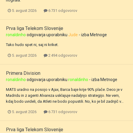
nogirala.
5. avgust 2026
6 731 odgovorov
Prva liga Telekom Slovenije
ronaldinho
odgovarja uporabniku
Jude
- izba
Metnoge
Tako hudo spet ni, saj ni kriket.
5. avgust 2026
2 494 odgovorov
Primera Division
ronaldinho
odgovarja uporabniku
ronaldinho
- izba
Metnoge
MATS uradno na posojo v Ajax, Barca baje krije 90% plače. Deco je v
Madridu in z agenti Alvareza usklajuje nadaljnjo strategijo. Ne vem,
kdaj bodo uvideli, da Atleti ne bodo popustili. No, ko je bil zadnjič v...
5. avgust 2026
6 731 odgovorov
Prva liga Telekom Slovenije