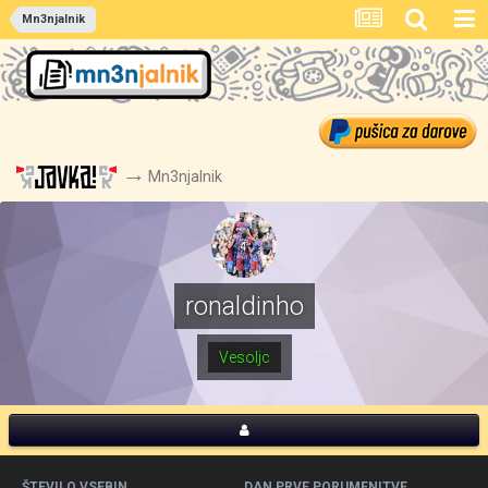
Mn3njalnik
Mn3njalnik
ronaldinho
Vesoljc
ŠTEVILO VSEBIN
DAN PRVE PORUMENITVE