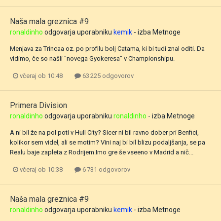
Naša mala greznica #9
ronaldinho
odgovarja uporabniku
kemik
- izba
Metnoge
Menjava za Trincaa oz. po profilu bolj Catama, ki bi tudi znal oditi. Da
vidimo, če so našli "novega Gyokeresa" v Championshipu.
včeraj ob 10:48
63 225 odgovorov
Primera Division
ronaldinho
odgovarja uporabniku
ronaldinho
- izba
Metnoge
A ni bil že na pol poti v Hull City? Sicer ni bil ravno dober pri Benfici,
kolikor sem videl, ali se motim? Vini naj bi bil blizu podaljšanja, se pa
Realu baje zapleta z Rodrijem.Imo gre še vseeno v Madrid a nič...
včeraj ob 10:38
6 731 odgovorov
Naša mala greznica #9
ronaldinho
odgovarja uporabniku
kemik
- izba
Metnoge