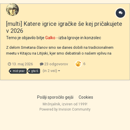
[multi] Katere igrice igračke še kej pričakujete
v 2026
Temo je objavilo bitje
Galko
- izba
Igrovje in konzolec
Z delom Smetana članov smo se danes dobili na tradicionalnem
meetu v Kitajcu na Litijski, kjer smo debatirali o našem vplivu na
politiko, gospodarstvo in kulturo, nekaj pa smo rekli tudi o gaymingu.
6
13. maj 2026
23 odgovorov
Beseda je nanesla tudi na to, da v 2026 ni nekih ful upcomming
bangerjev razen GTA 6. Zdele pa mal gl...
(in 2 več)
mid-year
gta 6
Pošlji sporočilo gejši
Cookies
Mn3njalnik, izviren od 1999!
Powered by Invision Community