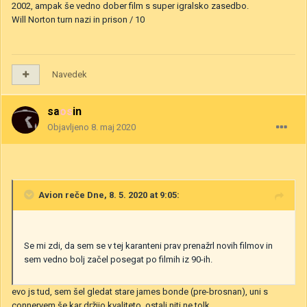
2002, ampak še vedno dober film s super igralsko zasedbo.
Will Norton turn nazi in prison / 10
Navedek
saosin
Objavljeno
8. maj 2020
Avion
reče Dne, 8. 5. 2020 at 9:05:
Se mi zdi, da sem se v tej karanteni prav prenažrl novih filmov in
sem vedno bolj začel posegat po filmih iz 90-ih.
evo js tud, sem šel gledat stare james bonde (pre-brosnan), uni s
conneryem še kar držijo kvaliteto, ostali niti ne tolk