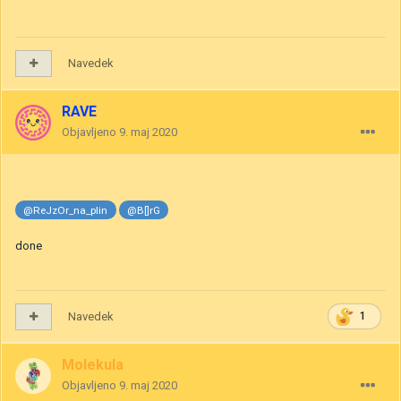
Navedek
RAVE
Objavljeno
9. maj 2020
@ReJzOr_na_plin
@B[]rG
done
Navedek
1
Molekula
Objavljeno
9. maj 2020