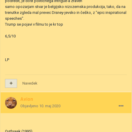
podredit, je dost političnega intrigue-a zraven
samo opozarjam stvar je belgijsko nizozemska produkcija, tako, da na
trenutke zgleda mal prevec Disney-jevsko in češko, z "epic inspirational
speeches".
Trump se pojavi v filmu to je kr top
6,5/10
LP
Navedek
Avion
Objavljeno
10. maj 2020
Outbreak (1995)