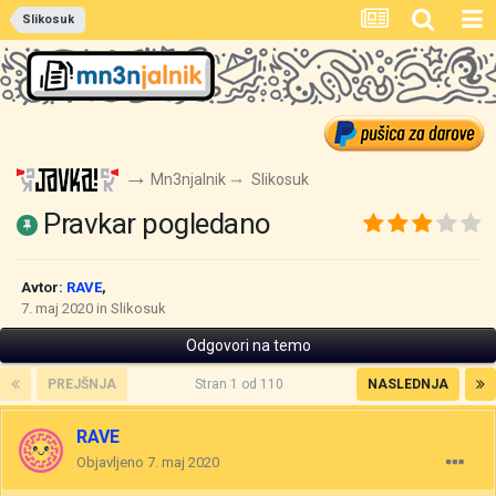
Slikosuk
Mn3njalnik
Slikosuk
Pravkar pogledano
Avtor:
RAVE
,
7. maj 2020
in
Slikosuk
Odgovori na temo
PREJŠNJA
Stran 1 od 110
NASLEDNJA
RAVE
Objavljeno
7. maj 2020