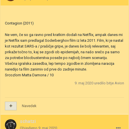
Contagion (2011)
Ne vem, če so ga ravno pred kratkim dodali na Netflix, ampak danes mi
je Netflix sam predlagal Soderberghov film iz leta 2011. Film, ki je nastal
kot rezultat SARS-a / prašičje gripe, je danes še bolj relevanten, saj
prikaže točno to, kaj se zgodi ob epidemijah, na našo srečo pa samo
za potrebe blocbusterstva poseže po najbolj črnem scenariju.
Všečna igralska zasedba, lep tempo zgodbe in zlomljena naracija
naredijo ta film zanimiv od prve do zadnje minute.
Srcozlom Matta Damona / 10
9. maj 2020
uredilo bitje Avion
Navedek
schatzi
Objavljeno
9. maj 2020