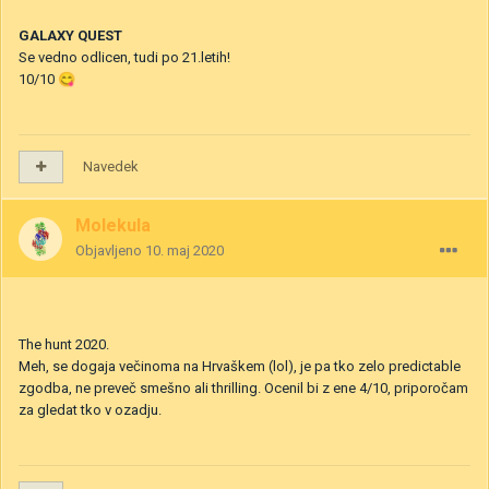
GALAXY QUEST
Se vedno odlicen, tudi po 21.letih!
10/10
😋
Navedek
Molekula
Objavljeno
10. maj 2020
The hunt 2020.
Meh, se dogaja večinoma na Hrvaškem (lol), je pa tko zelo predictable
zgodba, ne preveč smešno ali thrilling. Ocenil bi z ene 4/10, priporočam
za gledat tko v ozadju.