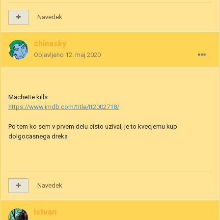
Navedek
chinasky
Objavljeno
12. maj 2020
Machette kills
https://www.imdb.com/title/tt2002718/
Po tem ko sem v prvem delu cisto uzival, je to kvecjemu kup
dolgocasnega dreka
Navedek
Istvan