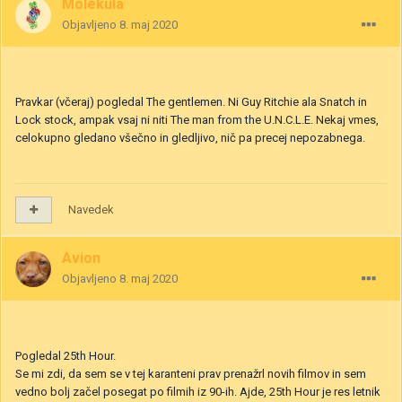
Molekula
Objavljeno
8. maj 2020
Pravkar (včeraj) pogledal The gentlemen. Ni Guy Ritchie ala Snatch in
Lock stock, ampak vsaj ni niti The man from the U.N.C.L.E. Nekaj vmes,
celokupno gledano všečno in gledljivo, nič pa precej nepozabnega.
Navedek
Avion
Objavljeno
8. maj 2020
Pogledal 25th Hour.
Se mi zdi, da sem se v tej karanteni prav prenažrl novih filmov in sem
vedno bolj začel posegat po filmih iz 90-ih. Ajde, 25th Hour je res letnik