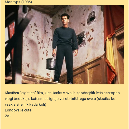
Moneypit (1986)
Klasičen "eighties" film, kjer Hanks v svojih zgodnejših letih nastopa v
vlogi bedaka, s katerim se igrajo vsi obrtniki tega sveta (skratka kot
vsak slehernik kadarkoli)
Longova je cute.
Za+