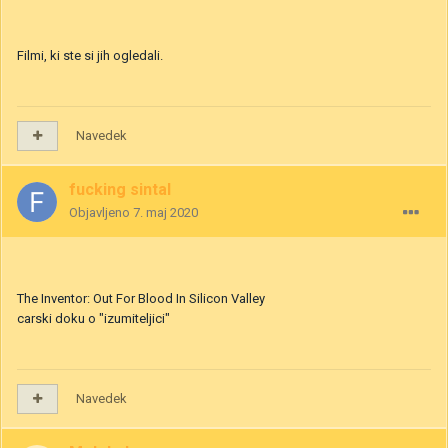
Filmi, ki ste si jih ogledali.
Navedek
fucking sintal
Objavljeno
7. maj 2020
The Inventor: Out For Blood In Silicon Valley
carski doku o "izumiteljici"
Navedek