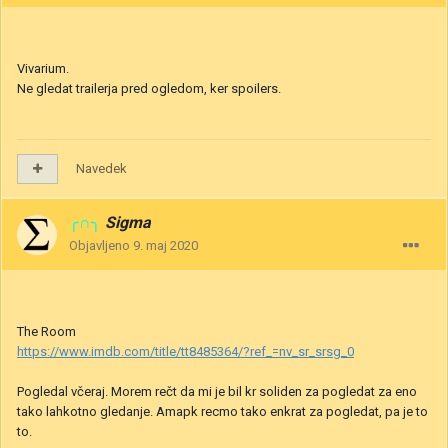
Vivarium.
Ne gledat trailerja pred ogledom, ker spoilers.
Navedek
╭∩╮
Sigma
Objavljeno
9. maj 2020
The Room
https://www.imdb.com/title/tt8485364/?ref_=nv_sr_srsg_0
Pogledal včeraj. Morem rečt da mi je bil kr soliden za pogledat za eno
tako lahkotno gledanje. Amapk recmo tako enkrat za pogledat, pa je to
to.