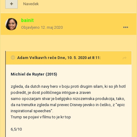
Navedek
bainit
Objavljeno
12. maj 2020
Adam Velkavrh
reče Dne, 10. 5. 2020 at 8:11:
Michiel de Ruyter (2015)
zgleda, da dutch navy hero v boju proti drugim silam, ki so jih hotl
podredit, je dost političnega intrigue-a zraven
samo opozarjam stvar je belgijsko nizozemska produkcija, tako,
da na trenutke zgleda mal prevec Disney-jevsko in češko, z "epic
inspirational speeches".
Trump se pojavi v filmu to je kr top
6,5/10