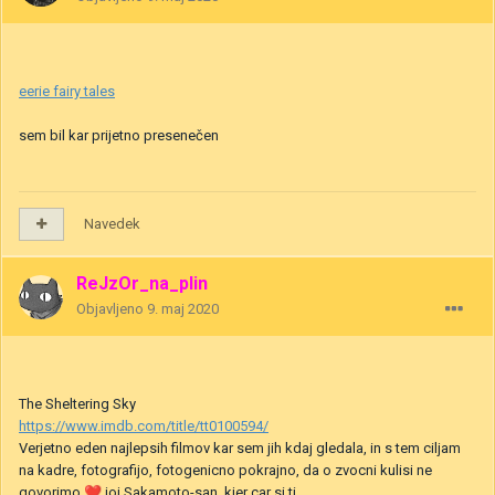
eerie fairy tales
sem bil kar prijetno presenečen
Navedek
ReJzOr_na_plin
Objavljeno
9. maj 2020
The Sheltering Sky
https://www.imdb.com/title/tt0100594/
Verjetno eden najlepsih filmov kar sem jih kdaj gledala, in s tem ciljam
na kadre, fotografijo, fotogenicno pokrajno, da o zvocni kulisi ne
govorimo
❤️
joj Sakamoto-san, kjer car si ti.