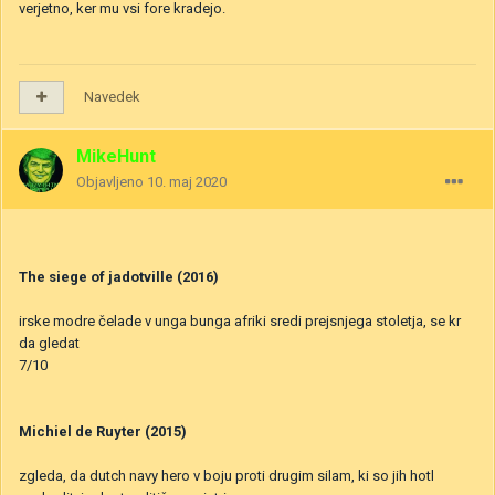
verjetno, ker mu vsi fore kradejo.
Navedek
MikeHunt
Objavljeno
10. maj 2020
The siege of jadotville (2016)
irske modre čelade v unga bunga afriki sredi prejsnjega stoletja, se kr
da gledat
7/10
Michiel de Ruyter (2015)
zgleda, da dutch navy hero v boju proti drugim silam, ki so jih hotl