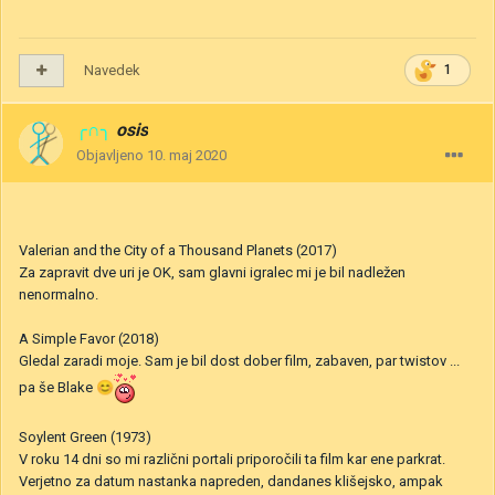
Navedek
1
╭∩╮
osis
Objavljeno
10. maj 2020
Valerian and the City of a Thousand Planets (2017)
Za zapravit dve uri je OK, sam glavni igralec mi je bil nadležen
nenormalno.
A Simple Favor (2018)
Gledal zaradi moje. Sam je bil dost dober film, zabaven, par twistov ...
pa še Blake
😊
Soylent Green (1973)
V roku 14 dni so mi različni portali priporočili ta film kar ene parkrat.
Verjetno za datum nastanka napreden, dandanes klišejsko, ampak