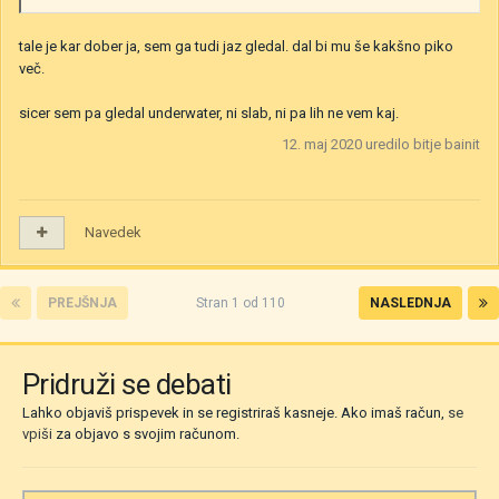
tale je kar dober ja, sem ga tudi jaz gledal. dal bi mu še kakšno piko
več.
sicer sem pa gledal underwater, ni slab, ni pa lih ne vem kaj.
12. maj 2020
uredilo bitje bainit
Navedek
PREJŠNJA
Stran 1 od 110
NASLEDNJA
Pridruži se debati
Lahko objaviš prispevek in se registriraš kasneje. Ako imaš račun,
se
vpiši
za objavo s svojim računom.