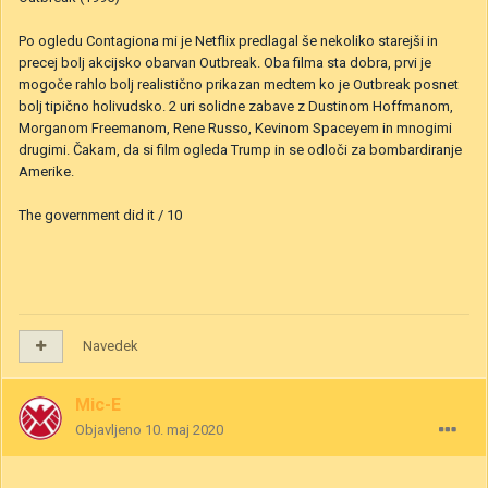
Po ogledu Contagiona mi je Netflix predlagal še nekoliko starejši in
precej bolj akcijsko obarvan Outbreak. Oba filma sta dobra, prvi je
mogoče rahlo bolj realistično prikazan medtem ko je Outbreak posnet
bolj tipično holivudsko. 2 uri solidne zabave z Dustinom Hoffmanom,
Morganom Freemanom, Rene Russo, Kevinom Spaceyem in mnogimi
drugimi. Čakam, da si film ogleda Trump in se odloči za bombardiranje
Amerike.
The government did it / 10
Navedek
Mic-E
Objavljeno
10. maj 2020