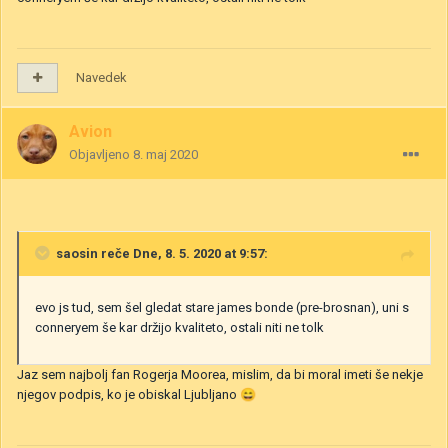
Navedek
Avion
Objavljeno
8. maj 2020
saosin
reče Dne, 8. 5. 2020 at 9:57:
evo js tud, sem šel gledat stare james bonde (pre-brosnan), uni s
conneryem še kar držijo kvaliteto, ostali niti ne tolk
Jaz sem najbolj fan Rogerja Moorea, mislim, da bi moral imeti še nekje
njegov podpis, ko je obiskal Ljubljano
😄