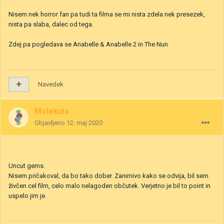
Nisem nek horror fan pa tudi ta filma se mi nista zdela nek presezek,
nista pa slaba, dalec od tega.
Zdej pa pogledava se Anabelle & Anabelle 2 in The Nun
Navedek
Molekula
Objavljeno
12. maj 2020
Uncut gems.
Nisem pričakoval, da bo tako dober. Zanimivo kako se odvija, bil sem
živčen cel film, celo malo nelagoden občutek. Verjetno je bil to point in
uspelo jim je.