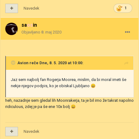
Navedek
1
saosin
Objavljeno
8. maj 2020
Avion
reče Dne, 8. 5. 2020 at 10:00:
Jaz sem najbolj fan Rogerja Moorea, mislim, da bi moral imeti še
nekje njegov podpis, ko je obiskal Ljubljano
😄
heh, nazadnje sem gledal lih Moonrakerja, ta je bil imo že takrat napolno
ridiculous, zdej je pa še ene 10x bolj
😄
Navedek