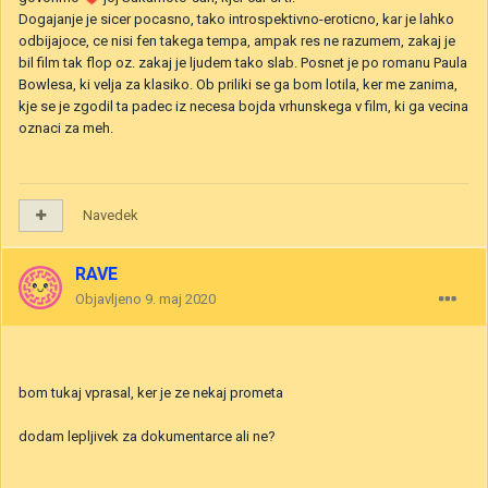
Dogajanje je sicer pocasno, tako introspektivno-eroticno, kar je lahko
odbijajoce, ce nisi fen takega tempa, ampak res ne razumem, zakaj je
bil film tak flop oz. zakaj je ljudem tako slab. Posnet je po romanu Paula
Bowlesa, ki velja za klasiko. Ob priliki se ga bom lotila, ker me zanima,
kje se je zgodil ta padec iz necesa bojda vrhunskega v film, ki ga vecina
oznaci za meh.
Navedek
RAVE
Objavljeno
9. maj 2020
bom tukaj vprasal, ker je ze nekaj prometa
dodam lepljivek za dokumentarce ali ne?