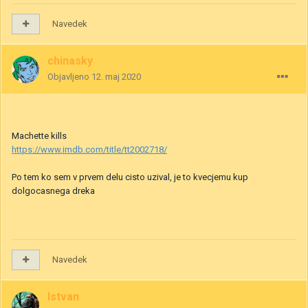
Navedek
chinasky
Objavljeno
12. maj 2020
Machette kills
https://www.imdb.com/title/tt2002718/
Po tem ko sem v prvem delu cisto uzival, je to kvecjemu kup
dolgocasnega dreka
Navedek
Istvan