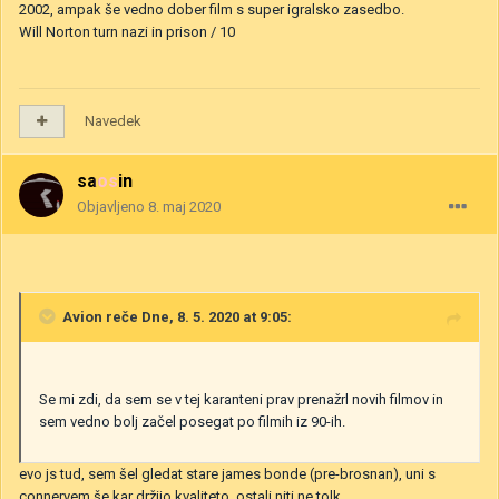
2002, ampak še vedno dober film s super igralsko zasedbo.
Will Norton turn nazi in prison / 10
Navedek
saosin
Objavljeno
8. maj 2020
Avion
reče Dne, 8. 5. 2020 at 9:05:
Se mi zdi, da sem se v tej karanteni prav prenažrl novih filmov in
sem vedno bolj začel posegat po filmih iz 90-ih.
evo js tud, sem šel gledat stare james bonde (pre-brosnan), uni s
conneryem še kar držijo kvaliteto, ostali niti ne tolk