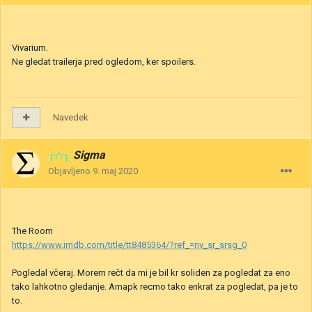
Vivarium.
Ne gledat trailerja pred ogledom, ker spoilers.
Navedek
╭∩╮
Sigma
Objavljeno
9. maj 2020
The Room
https://www.imdb.com/title/tt8485364/?ref_=nv_sr_srsg_0
Pogledal včeraj. Morem rečt da mi je bil kr soliden za pogledat za eno
tako lahkotno gledanje. Amapk recmo tako enkrat za pogledat, pa je to
to.