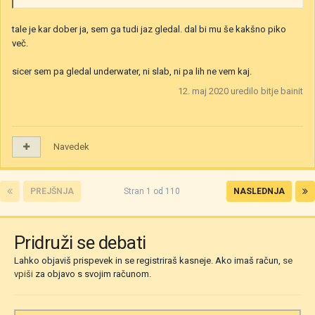
tale je kar dober ja, sem ga tudi jaz gledal. dal bi mu še kakšno piko
več.
sicer sem pa gledal underwater, ni slab, ni pa lih ne vem kaj.
12. maj 2020
uredilo bitje bainit
Navedek
PREJŠNJA
Stran 1 od 110
NASLEDNJA
Pridruži se debati
Lahko objaviš prispevek in se registriraš kasneje. Ako imaš račun,
se
vpiši
za objavo s svojim računom.