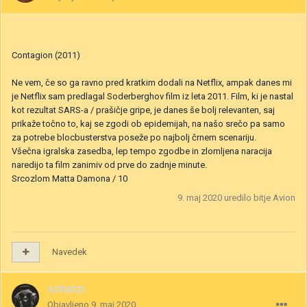
Contagion (2011)
Ne vem, če so ga ravno pred kratkim dodali na Netflix, ampak danes mi
je Netflix sam predlagal Soderberghov film iz leta 2011. Film, ki je nastal
kot rezultat SARS-a / prašičje gripe, je danes še bolj relevanten, saj
prikaže točno to, kaj se zgodi ob epidemijah, na našo srečo pa samo
za potrebe blocbusterstva poseže po najbolj črnem scenariju.
Všečna igralska zasedba, lep tempo zgodbe in zlomljena naracija
naredijo ta film zanimiv od prve do zadnje minute.
Srcozlom Matta Damona / 10
9. maj 2020
uredilo bitje Avion
Navedek
schatzi
Objavljeno
9. maj 2020