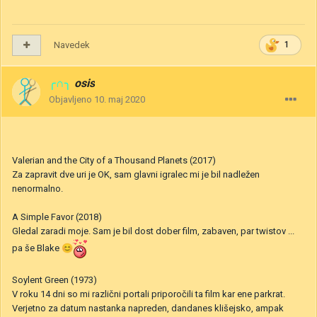
Navedek
1
╭∩╮
osis
Objavljeno
10. maj 2020
Valerian and the City of a Thousand Planets (2017)
Za zapravit dve uri je OK, sam glavni igralec mi je bil nadležen
nenormalno.
A Simple Favor (2018)
Gledal zaradi moje. Sam je bil dost dober film, zabaven, par twistov ...
pa še Blake
😊
Soylent Green (1973)
V roku 14 dni so mi različni portali priporočili ta film kar ene parkrat.
Verjetno za datum nastanka napreden, dandanes klišejsko, ampak