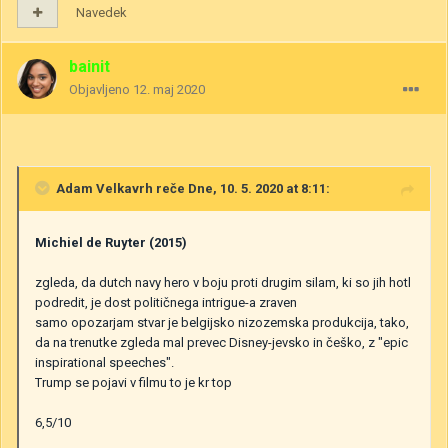
Navedek
bainit
Objavljeno
12. maj 2020
Adam Velkavrh
reče Dne, 10. 5. 2020 at 8:11:
Michiel de Ruyter (2015)
zgleda, da dutch navy hero v boju proti drugim silam, ki so jih hotl
podredit, je dost političnega intrigue-a zraven
samo opozarjam stvar je belgijsko nizozemska produkcija, tako,
da na trenutke zgleda mal prevec Disney-jevsko in češko, z "epic
inspirational speeches".
Trump se pojavi v filmu to je kr top
6,5/10