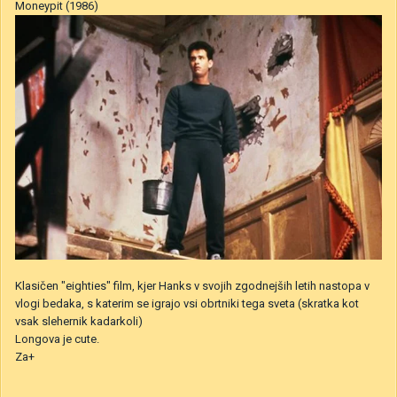
Moneypit (1986)
Klasičen "eighties" film, kjer Hanks v svojih zgodnejših letih nastopa v
vlogi bedaka, s katerim se igrajo vsi obrtniki tega sveta (skratka kot
vsak slehernik kadarkoli)
Longova je cute.
Za+