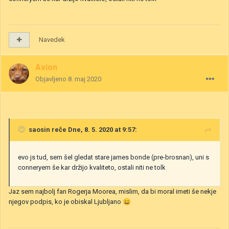
Navedek
Avion
Objavljeno
8. maj 2020
saosin
reče Dne, 8. 5. 2020 at 9:57:
evo js tud, sem šel gledat stare james bonde (pre-brosnan), uni s
conneryem še kar držijo kvaliteto, ostali niti ne tolk
Jaz sem najbolj fan Rogerja Moorea, mislim, da bi moral imeti še nekje
njegov podpis, ko je obiskal Ljubljano
😄