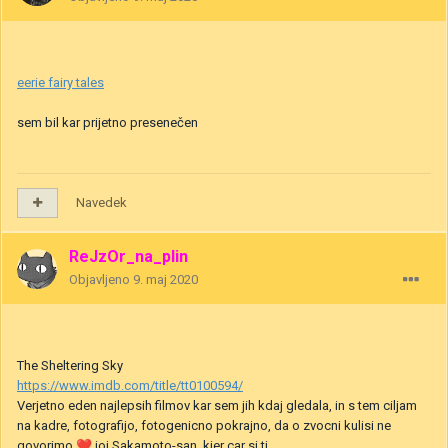
eerie fairy tales
sem bil kar prijetno presenečen
Navedek
ReJzOr_na_plin
Objavljeno
9. maj 2020
The Sheltering Sky
https://www.imdb.com/title/tt0100594/
Verjetno eden najlepsih filmov kar sem jih kdaj gledala, in s tem ciljam
na kadre, fotografijo, fotogenicno pokrajno, da o zvocni kulisi ne
govorimo
❤️
joj Sakamoto-san, kjer car si ti.