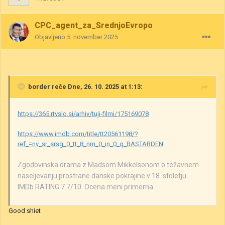
CPC_agent_za_SrednjoEvropo
Objavljeno
5. november 2025
border
reče Dne, 26. 10. 2025 at 1:13:
https://365.rtvslo.si/arhiv/tuji-filmi/175169078
https://www.imdb.com/title/tt20561198/?
ref_=nv_sr_srsg_0_tt_8_nm_0_in_0_q_BASTARDEN
Zgodovinska drama z Madsom Mikkelsonom o težavnem
naseljevanju prostrane danske pokrajine v 18. stoletju.
IMDb RATING 7.7/10. Ocena meni primerna.
Good shiet