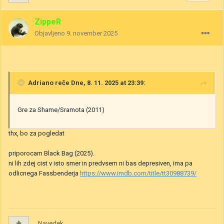
ZippeR
Objavljeno
9. november 2025
Adriano
reče Dne, 8. 11. 2025 at 23:39:
Gre za Shame/Sramota (2011)
thx, bo za pogledat
priporocam Black Bag (2025).
ni lih zdej cist v isto smer in predvsem ni bas depresiven, ima pa
odlicnega Fassbenderja
https://www.imdb.com/title/tt30988739/
Navedek