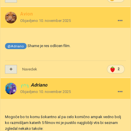
Avion
Objavljeno
10. november 2025
Shame je res odlicen film.
@Adriano
Navedek
2
╭∩╮
Adriano
Objavljeno
10. november 2025
Mogoče bo to komu šokantno al pa celo komično ampak vedno bolj
ko razmišljam katerih 5 filmov mi je pustilo najgloblji vtis bi seznam
zgledal nekako takole: