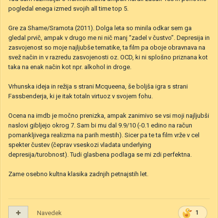
pogledal enega izmed svojih all time top 5.
Gre za Shame/Sramota (2011). Dolga leta so minila odkar sem ga
gledal prvič, ampak v drugo me ni nič manj “zadel v čustvo”. Depresija in
zasvojenost so moje najljubše tematike, ta film pa oboje obravnava na
svež način in v razredu zasvojenosti oz. OCD, ki ni splošno priznana kot
taka na enak način kot npr. alkohol in droge.
Vrhunska ideja in režija s strani Mcqueena, še boljša igra s strani
Fassbenderja, ki je itak totaln virtuoz v svojem fohu.
Ocena na imdb je močno prenizka, ampak zanimivo se vsi moji najljubši
naslovi gibljejo okrog 7. Sam bi mu dal 9.9/10 (-0.1 edino na račun
pomankljivega realizma na parih mestih). Sicer pa te ta film vrže v cel
spekter čustev (čeprav vseskozi vladata underlying
depresija/turobnost). Tudi glasbena podlaga se mi zdi perfektna.
Zame osebno kultna klasika zadnjih petnajstih let.
Navedek
1