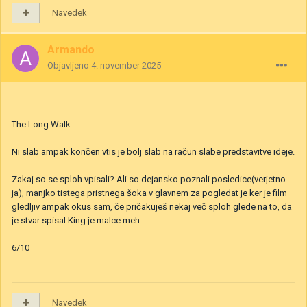
Navedek
Armando
Objavljeno
4. november 2025
The Long Walk
Ni slab ampak končen vtis je bolj slab na račun slabe predstavitve ideje.
Zakaj so se sploh vpisali? Ali so dejansko poznali posledice(verjetno
ja), manjko tistega pristnega šoka v glavnem za pogledat je ker je film
gledljiv ampak okus sam, če pričakuješ nekaj več sploh glede na to, da
je stvar spisal King je malce meh.
6/10
Navedek