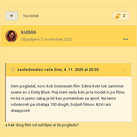
Navedek
2
kid666
Objavljeno
5. november 2025
zasledovalec
reče Dne, 4. 11. 2025 at 20:55:
Sem pogledal, noro kok brezvezen film. Edine kokr tok zanimive
scene so z Emily Blunt. Prej nism vedu kdo je ta model in po filmu
mi tut ni jasno zakaj je bil kao pomemben za sport. Na temo
odvisnosti pa obstaja 100 drugih, boljsih filmov. A24 I am
disappoint.
a kak drug film od safdijev si že pogledu?