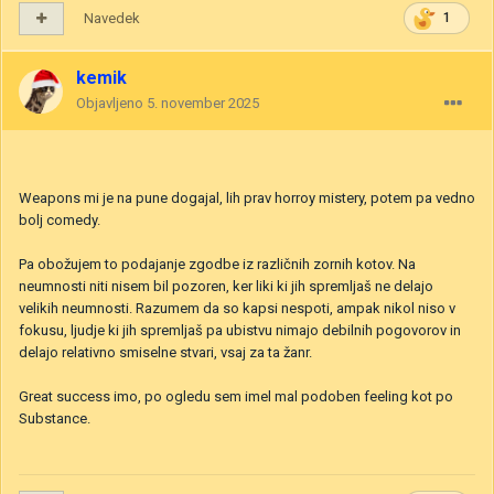
Navedek
1
kemik
Objavljeno
5. november 2025
Weapons mi je na pune dogajal, lih prav horroy mistery, potem pa vedno
bolj comedy.
Pa obožujem to podajanje zgodbe iz različnih zornih kotov. Na
neumnosti niti nisem bil pozoren, ker liki ki jih spremljaš ne delajo
velikih neumnosti. Razumem da so kapsi nespoti, ampak nikol niso v
fokusu, ljudje ki jih spremljaš pa ubistvu nimajo debilnih pogovorov in
delajo relativno smiselne stvari, vsaj za ta žanr.
Great success imo, po ogledu sem imel mal podoben feeling kot po
Substance.