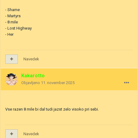
- Shame
- Martyrs
- 8 mile
- Lost Highway
- Her
Navedek
Kakarotto
Objavljeno
11. november 2025
Vse razen 8 mile bi dal tudi jazst zelo visoko pri sebi.
Navedek