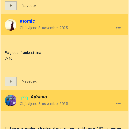
Navedek
atomic
Objavljeno
8. november 2025
Pogledal frankesteina
7/10
Navedek
╭∩╮
Adriano
Objavljeno
8. november 2025
Tud sam razmišljal o frankensteinu ampak nardil zasuk 180 in ponovno