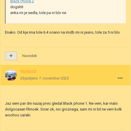
Black Phone 2
dogshit
enka mi je sedla, tole pa ni blo ne
Enako. Od kje ima tole 6.4 oceno na imdb mi ni jasno, tole za 5 ni blo.
Navedek
Vučko3
Objavljeno
7. november 2025
Jaz sem par dni nazaj prvic gledal Black phone 1. Ne vem, kar malo
dolgocasen filmcek. Sicer ok, nic groznega, sam mi ni bil ne vem kolk
woohoo carski