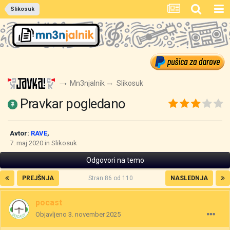
Slikosuk
Mn3njalnik
Slikosuk
Pravkar pogledano
Avtor:
RAVE
,
7. maj 2020
in
Slikosuk
Odgovori na temo
PREJŠNJA
Stran 86 od 110
NASLEDNJA
pocast
Objavljeno
3. november 2025