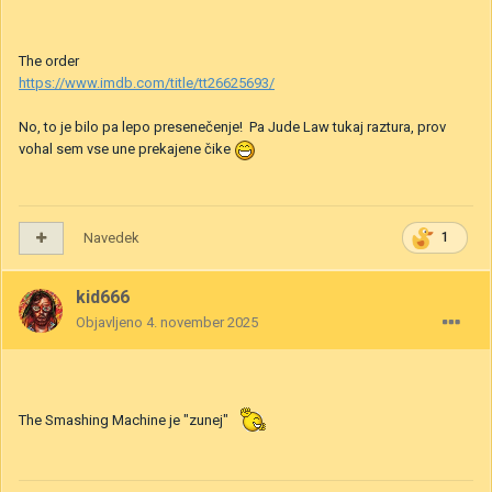
The order
https://www.imdb.com/title/tt26625693/
No, to je bilo pa lepo presenečenje! Pa Jude Law tukaj raztura, prov
vohal sem vse une prekajene čike
Navedek
1
kid666
Objavljeno
4. november 2025
The Smashing Machine je "zunej"