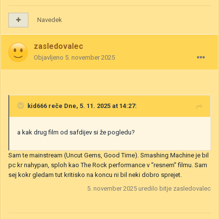
Navedek
zasledovalec
Objavljeno
5. november 2025
kid666
reče Dne, 5. 11. 2025 at 14:27:
a kak drug film od safdijev si že pogledu?
Sam te mainstream (Uncut Gems, Good Time). Smashing Machine je bil
pc kr nahypan, sploh kao The Rock performance v “resnem” filmu. Sam
sej kokr gledam tut kritisko na koncu ni bil neki dobro sprejet.
5. november 2025
uredilo bitje zasledovalec