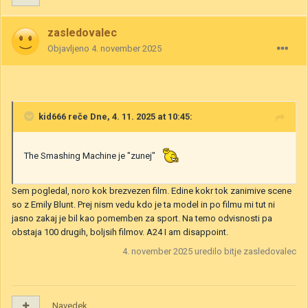
zasledovalec
Objavljeno
4. november 2025
kid666
reče Dne, 4. 11. 2025 at 10:45:
The Smashing Machine je "zunej"
Sem pogledal, noro kok brezvezen film. Edine kokr tok zanimive scene
so z Emily Blunt. Prej nism vedu kdo je ta model in po filmu mi tut ni
jasno zakaj je bil kao pomemben za sport. Na temo odvisnosti pa
obstaja 100 drugih, boljsih filmov. A24 I am disappoint.
4. november 2025
uredilo bitje zasledovalec
Navedek