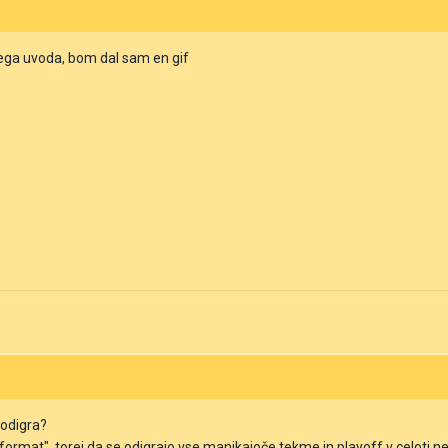
nega uvoda, bom dal sam en gif
 odigra?
ln format", torej da se odigrajo vse manjkajoče tekme in playoff v celoti