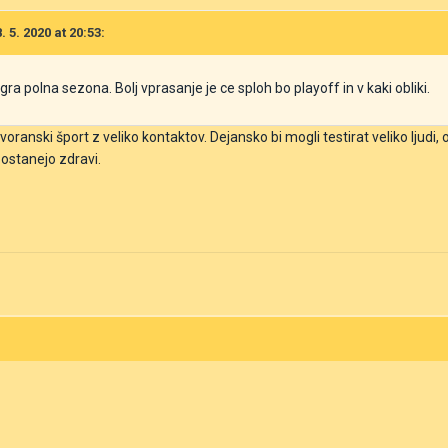
 5. 2020 at 20:53:
igra polna sezona. Bolj vprasanje je ce sploh bo playoff in v kaki obliki.
voranski šport z veliko kontaktov. Dejansko bi mogli testirat veliko ljudi, o
da ostanejo zdravi.