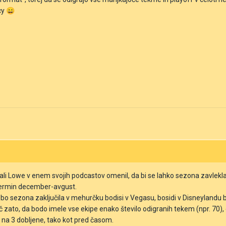
cy
😄
li Lowe v enem svojih podcastov omenil, da bi se lahko sezona zavlekla v
termin december-avgust.
bo sezona zaključila v mehurčku bodisi v Vegasu, bosidi v Disneylandu b
zato, da bodo imele vse ekipe enako število odigranih tekem (npr. 70), d
O na 3 dobljene, tako kot pred časom.