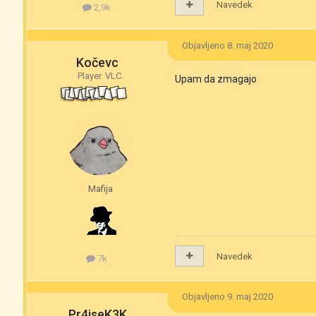
Navedek
2,9k
Objavljeno
8. maj 2020
Kočevc
Player. VLC.
Upam da zmagajo
Mafija
Navedek
7k
Objavljeno
9. maj 2020
Pr4iseK3K