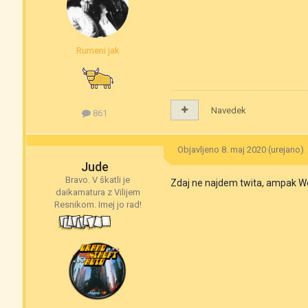
Rumeni jak
Navedek
861
Objavljeno
8. maj 2020
(urejano)
Jude
Bravo. V škatli je
Zdaj ne najdem twita, ampak Woj 
daikamatura z Vilijem
Resnikom. Imej jo rad!