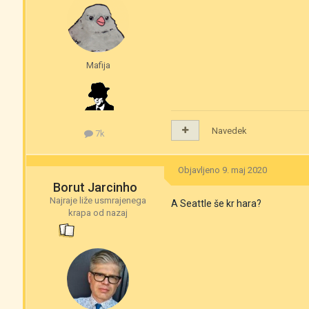
Mafija
Navedek
7k
Objavljeno
9. maj 2020
Borut Jarcinho
Najraje liže usmrajenega
A Seattle še kr hara?
krapa od nazaj