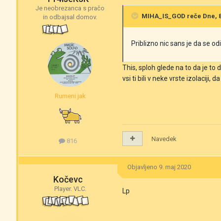
Je neobrezanca s pračo
MIHA_IS_GOD
reče Dne, 8.
in odbajsal domov.
Priblizno nic sans je da se od
This, sploh glede na to da je to d
vsi ti bili v neke vrste izolaciji, 
Rumeni jak
Navedek
816
Objavljeno
9. maj 2020
Kočevc
Player. VLC.
Lp