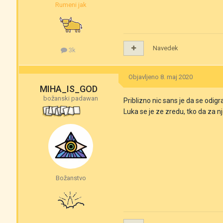
Rumeni jak
Navedek
3k
Objavljeno
8. maj 2020
MIHA_IS_GOD
božanski padawan
Priblizno nic sans je da se odigr
Luka se je ze zredu, tko da za n
Božanstvo