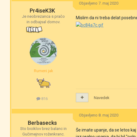
Objavljeno
7. maj 2020
Pr4iseK3K
Je neobrezanca s pračo
Mislim da ni treba delat poseb
in odbajsal domov.
Rumeni jak
Navedek
816
Objavljeno
8. maj 2020
Berbasecks
Sto biciklov brez balanc in
Še imate upanje, da se letos kaj
Gučimejnov roženkranc.
jaz realno upanja, da bi bil "po