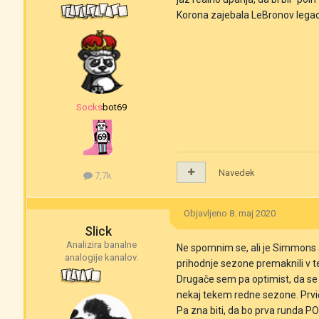
Korona zajebala LeBronov lega
‎‎Socksbot69
Navedek
7,7k
Objavljeno
8. maj 2020
Slick
Analizira banalne
Ne spomnim se, ali je Simmons a
analogije kanalov.
prihodnje sezone premaknili v 
Drugače sem pa optimist, da se 
nekaj tekem redne sezone. Prvič 
Pa zna biti, da bo prva runda P