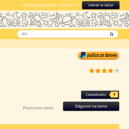
Obstoječi uporabnik? Vpiši se
Ustvari si račun
Zasledovalci
9
Odgovori na temo
Prični novo temo