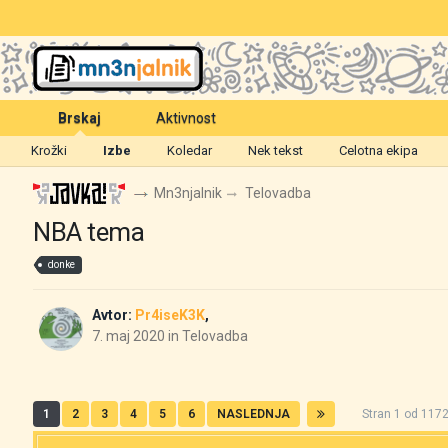
Brskaj
Aktivnost
Krožki
Izbe
Koledar
Nek tekst
Celotna ekipa
Mn3njalnik
Telovadba
NBA tema
donke
Avtor:
Pr4iseK3K
,
7. maj 2020
in
Telovadba
1
2
3
4
5
6
NASLEDNJA
Stran 1 od 11