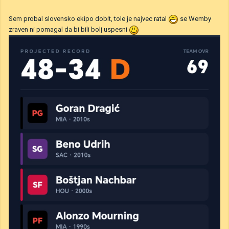
Sem probal slovensko ekipo dobit, tole je najvec ratal
se Wemby
zraven ni pomagal da bi bili bolj uspesni