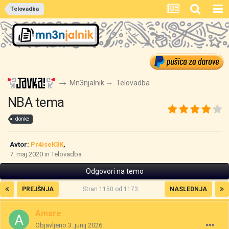
Telovadba
Mn3njalnik
Telovadba
NBA tema
donke
Avtor:
Pr4iseK3K
,
7. maj 2020
in
Telovadba
Odgovori na temo
PREJŠNJA
Stran 1150 od 1173
NASLEDNJA
Amare
Objavljeno
3. junij 2026