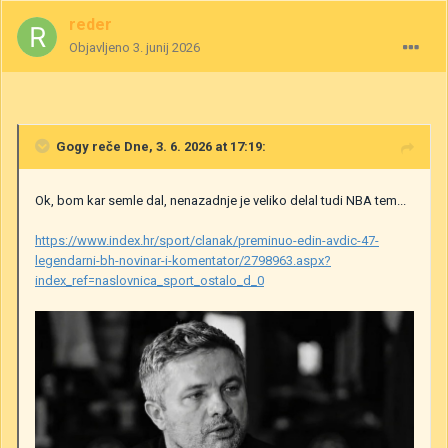
reder
Objavljeno
3. junij 2026
Gogy
reče Dne, 3. 6. 2026 at 17:19:
Ok, bom kar semle dal, nenazadnje je veliko delal tudi NBA tem...
https://www.index.hr/sport/clanak/preminuo-edin-avdic-47-
legendarni-bh-novinar-i-komentator/2798963.aspx?
index_ref=naslovnica_sport_ostalo_d_0