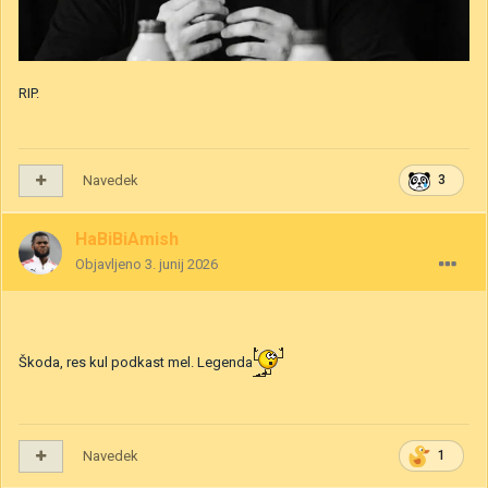
RIP.
Navedek
3
HaBiBiAmish
Objavljeno
3. junij 2026
Škoda, res kul podkast mel. Legenda
Navedek
1