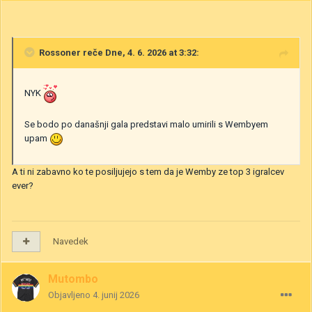
Rossoner
reče Dne, 4. 6. 2026 at 3:32:
NYK
Se bodo po današnji gala predstavi malo umirili s Wembyem
upam
A ti ni zabavno ko te posiljujejo s tem da je Wemby ze top 3 igralcev
ever?
Navedek
Mutombo
Objavljeno
4. junij 2026