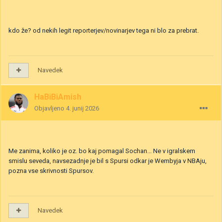
kdo že? od nekih legit reporterjev/novinarjev tega ni blo za prebrat.
Navedek
HaBiBiAmish
Objavljeno
4. junij 2026
Me zanima, koliko je oz. bo kaj pomagal Sochan... Ne v igralskem
smislu seveda, navsezadnje je bil s Spursi odkar je Wembyja v NBAju,
pozna vse skrivnosti Spursov.
Navedek