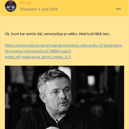
Gogy
Objavljeno
3. junij 2026
Ok, bom kar semle dal, nenazadnje je veliko delal tudi NBA tem...
https://www.index.hr/sport/clanak/preminuo-edin-avdic-47-legendarni-
bh-novinar-i-komentator/2798963.aspx?
index_ref=naslovnica_sport_ostalo_d_0