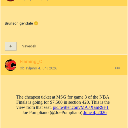
Brunson gendale
😊
Navedek
Flaming_C
Objavljeno
4. junij 2026