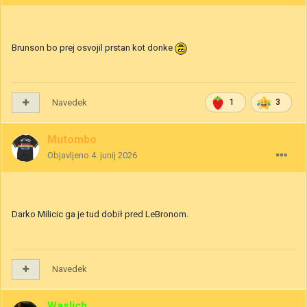
Brunson bo prej osvojil prstan kot donke
Navedek
1
3
Mutombo
Objavljeno
4. junij 2026
Darko Milicic ga je tud dobił pred LeBronom.
Navedek
Waslich