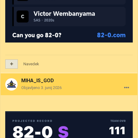
Navedek
MIHA_IS_GOD
Objavljeno
3. junij 2026