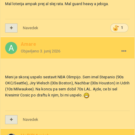
Mal loterija ampak prej al slej rata. Mal guard heavy a jebiga.
Navedek
1
Amare
Objavljeno
3. junij 2026
Meni je skoraj uspelo sestavit NBA Olimpijo. Sem imel Stepanio (90s
OKC/Seattle), Jiry Welsch (00s Boston), Nachbar (00s Houston) in Udrih
(10s Milwaukee). Na koncu pa sem dobil 70s LAL. Ajde, ce bi sel
Kresimir Cosic po draftu k njim, bi mi uspelo.
Navedek