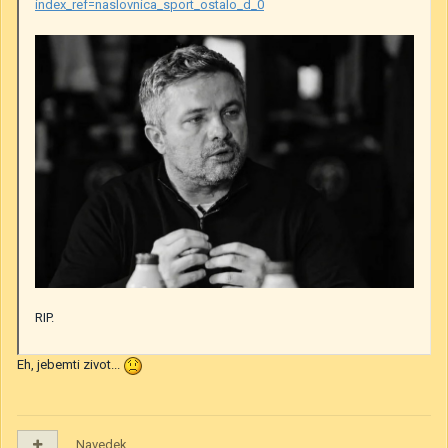
index_ref=naslovnica_sport_ostalo_d_0
RIP.
Eh, jebemti zivot...
Navedek