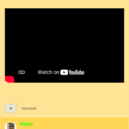
Navedek
Majek