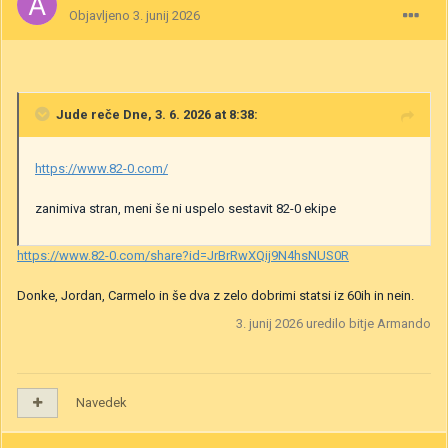
Objavljeno
3. junij 2026
Jude
reče Dne, 3. 6. 2026 at 8:38:
https://www.82-0.com/
zanimiva stran, meni še ni uspelo sestavit 82-0 ekipe
https://www.82-0.com/share?id=JrBrRwXQij9N4hsNUS0R
Donke, Jordan, Carmelo in še dva z zelo dobrimi statsi iz 60ih in nein.
3. junij 2026
uredilo bitje Armando
Navedek