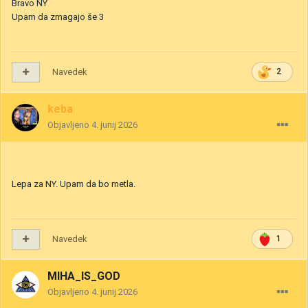
Bravo NY
Upam da zmagajo še 3
Navedek
2
keba
Objavljeno
4. junij 2026
Lepa za NY. Upam da bo metla.
Navedek
1
MIHA_IS_GOD
Objavljeno
4. junij 2026