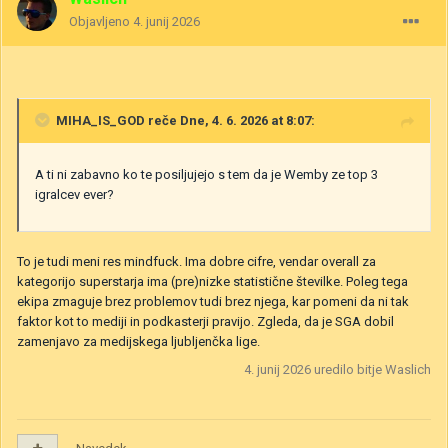
Objavljeno
4. junij 2026
MIHA_IS_GOD
reče Dne, 4. 6. 2026 at 8:07:
A ti ni zabavno ko te posiljujejo s tem da je Wemby ze top 3
igralcev ever?
To je tudi meni res mindfuck. Ima dobre cifre, vendar overall za
kategorijo superstarja ima (pre)nizke statistične številke. Poleg tega
ekipa zmaguje brez problemov tudi brez njega, kar pomeni da ni tak
faktor kot to mediji in podkasterji pravijo. Zgleda, da je SGA dobil
zamenjavo za medijskega ljubljenčka lige.
4. junij 2026
uredilo bitje Waslich