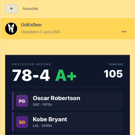
Navedek
UnKn0wn
Objavljeno
3. junij 2026