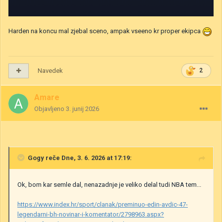
Harden na koncu mal zjebal sceno, ampak vseeno kr proper ekipca
Navedek
2
Amare
Objavljeno
3. junij 2026
Gogy
reče Dne, 3. 6. 2026 at 17:19:
Ok, bom kar semle dal, nenazadnje je veliko delal tudi NBA tem...
https://www.index.hr/sport/clanak/preminuo-edin-avdic-47-
legendarni-bh-novinar-i-komentator/2798963.aspx?