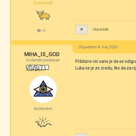
Rumeni jak
Navedek
3k
Objavljeno
8. maj 2020
MIHA_IS_GOD
božanski padawan
Priblizno nic sans je da se odigr
Luka se je ze zredu, tko da za n
Božanstvo