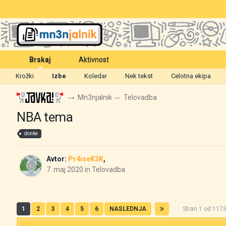
Brskaj
Aktivnost
Krožki
Izbe
Koledar
Nek tekst
Celotna ekipa
Mn3njalnik
Telovadba
NBA tema
donke
Avtor:
Pr4iseK3K
,
7. maj 2020
in
Telovadba
1
2
3
4
5
6
NASLEDNJA
Stran 1 od 11