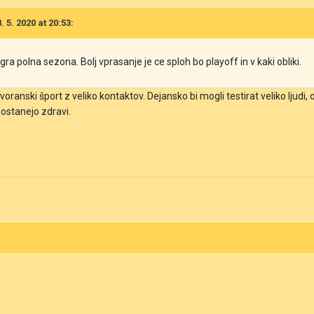
 5. 2020 at 20:53:
igra polna sezona. Bolj vprasanje je ce sploh bo playoff in v kaki obliki.
voranski šport z veliko kontaktov. Dejansko bi mogli testirat veliko ljudi, o
da ostanejo zdravi.