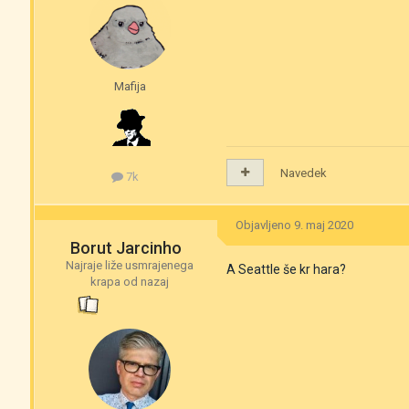
Mafija
Navedek
7k
Objavljeno
9. maj 2020
Borut Jarcinho
Najraje liže usmrajenega
A Seattle še kr hara?
krapa od nazaj