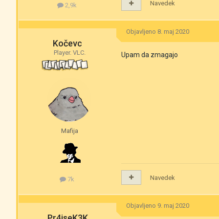
Navedek
2,9k
Objavljeno
8. maj 2020
Kočevc
Player. VLC.
Upam da zmagajo
Mafija
Navedek
7k
Objavljeno
9. maj 2020
Pr4iseK3K