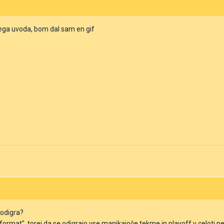
nega uvoda, bom dal sam en gif
 odigra?
ln format", torej da se odigrajo vse manjkajoče tekme in playoff v celoti