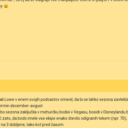
cy
😄
li Lowe v enem svojih podcastov omenil, da bi se lahko sezona zavlekla v
termin december-avgust.
bo sezona zaključila v mehurčku bodisi v Vegasu, bosidi v Disneylandu b
zato, da bodo imele vse ekipe enako število odigranih tekem (npr. 70), d
O na 3 dobljene, tako kot pred časom.