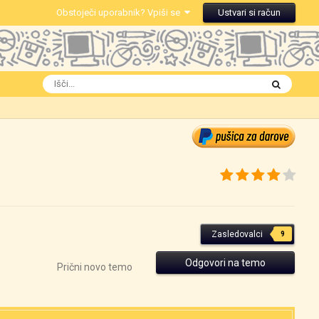
Obstoječi uporabnik? Vpiši se
Ustvari si račun
Zasledovalci
9
Odgovori na temo
Prični novo temo