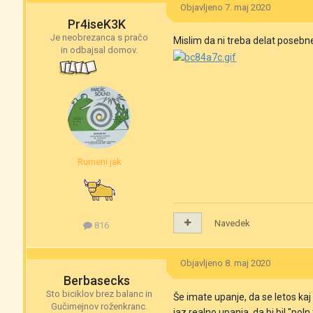
Objavljeno
7. maj 2020
Pr4iseK3K
Je neobrezanca s pračo
Mislim da ni treba delat poseb
in odbajsal domov.
Rumeni jak
Navedek
816
Objavljeno
8. maj 2020
Berbasecks
Sto biciklov brez balanc in
Še imate upanje, da se letos kaj
Gučimejnov roženkranc.
jaz realno upanja, da bi bil "po