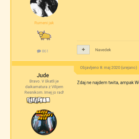
Rumeni jak
Navedek
861
Objavljeno
8. maj 2020
(urejano)
Jude
Bravo. V škatli je
Zdaj ne najdem twita, ampak Woj 
daikamatura z Vilijem
Resnikom. Imej jo rad!