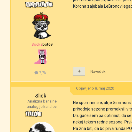
Korona zajebala LeBronov lega
‎‎Socksbot69
Navedek
7,7k
Objavljeno
8. maj 2020
Slick
Analizira banalne
Ne spomnim se, ali je Simmons a
analogije kanalov.
prihodnje sezone premaknili v 
Drugače sem pa optimist, da se 
nekaj tekem redne sezone. Prvič 
Pa zna biti, da bo prva runda P