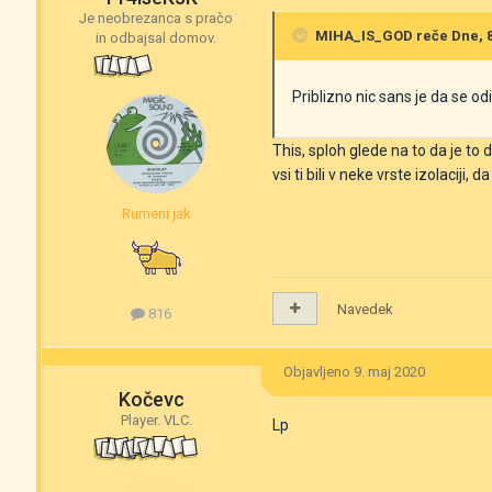
Je neobrezanca s pračo
MIHA_IS_GOD
reče Dne, 8.
in odbajsal domov.
Priblizno nic sans je da se od
This, sploh glede na to da je to d
vsi ti bili v neke vrste izolaciji, 
Rumeni jak
Navedek
816
Objavljeno
9. maj 2020
Kočevc
Player. VLC.
Lp