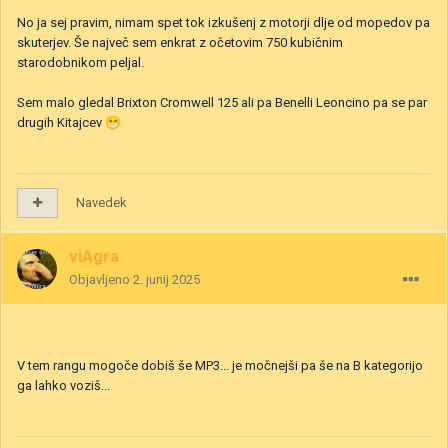
No ja sej pravim, nimam spet tok izkušenj z motorji dlje od mopedov pa
skuterjev. Še največ sem enkrat z očetovim 750 kubičnim
starodobnikom peljal.
Sem malo gledal Brixton Cromwell 125 ali pa Benelli Leoncino pa se par
drugih Kitajcev
😁
Navedek
viAgra
Objavljeno
2. junij 2025
V tem rangu mogoče dobiš še MP3... je močnejši pa še na B kategorijo
ga lahko voziš...