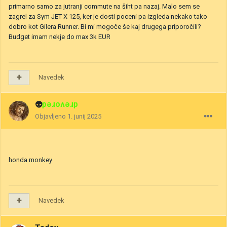
primarno samo za jutranji commute na šiht pa nazaj. Malo sem se
zagrel za Sym JET X 125, ker je dosti poceni pa izgleda nekako tako
dobro kot Gilera Runner. Bi mi mogoče še kaj drugega priporočili?
Budget imam nekje do max 3k EUR
Navedek
👽
drevored
Objavljeno
1. junij 2025
honda monkey
Navedek