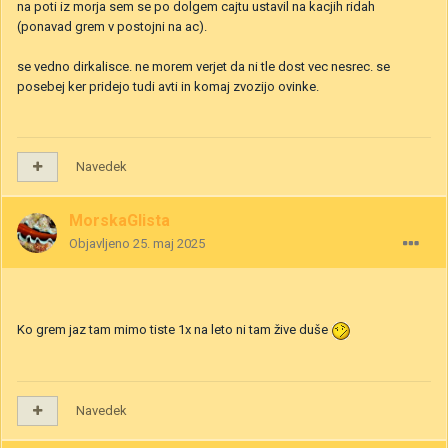
na poti iz morja sem se po dolgem cajtu ustavil na kacjih ridah
(ponavad grem v postojni na ac).
se vedno dirkalisce. ne morem verjet da ni tle dost vec nesrec. se
posebej ker pridejo tudi avti in komaj zvozijo ovinke.
Navedek
MorskaGlista
Objavljeno
25. maj 2025
Ko grem jaz tam mimo tiste 1x na leto ni tam žive duše
Navedek