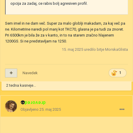
opcija za zadaj, ce rabis bolj agresiven profil.
Sem imel in ne dam več. Super za malo globlji makadam, za kaj več pa
ne. Kilometrine naredi pol manj kot TKC70, glasna je pa tudi za znoret.
Pri 6500km je bila že za v kanto, in to na starem zračno hlajenem
1200GS. Si ne predstavljam na 1250.
15. maj 2025
uredilo bitje MorskaGlista
Navedek
1
2 tedna kasneje...
👽
drevored
Objavljeno
25. maj 2025