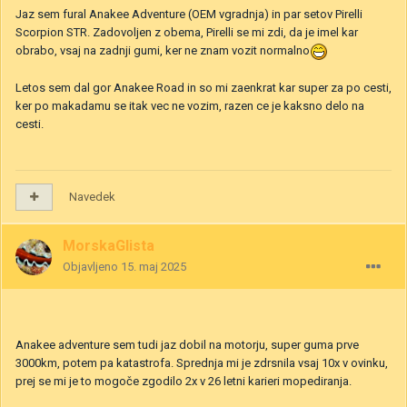
Jaz sem fural Anakee Adventure (OEM vgradnja) in par setov Pirelli
Scorpion STR. Zadovoljen z obema, Pirelli se mi zdi, da je imel kar
obrabo, vsaj na zadnji gumi, ker ne znam vozit normalno
Letos sem dal gor Anakee Road in so mi zaenkrat kar super za po cesti,
ker po makadamu se itak vec ne vozim, razen ce je kaksno delo na
cesti.
Navedek
MorskaGlista
Objavljeno
15. maj 2025
Anakee adventure sem tudi jaz dobil na motorju, super guma prve
3000km, potem pa katastrofa. Sprednja mi je zdrsnila vsaj 10x v ovinku,
prej se mi je to mogoče zgodilo 2x v 26 letni karieri mopediranja.