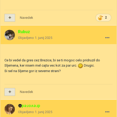
Navedek
2
Rubuz
Objavljeno
1. junij 2025
Ce bi vedel da gres cez Brezice, bi se ti mogoc celo pridruzil do
Sljemena, ker nisem mel cajta vec kot za par urc.
Drugic.
Si sel na Sljeme gor iz severne strani?
Navedek
👽
drevored
Objavljeno
1. junij 2025