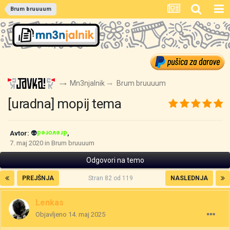
Brum bruuuum
Mn3njalnik
Brum bruuuum
[uradna] mopij tema
Avtor:
👽
drevored
,
7. maj 2020
in
Brum bruuuum
Odgovori na temo
PREJŠNJA
Stran 82 od 119
NASLEDNJA
Lenkas
Objavljeno
14. maj 2025