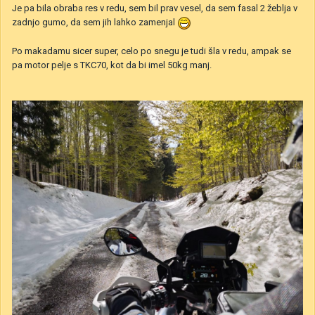
Je pa bila obraba res v redu, sem bil prav vesel, da sem fasal 2 žeblja v
zadnjo gumo, da sem jih lahko zamenjal
Po makadamu sicer super, celo po snegu je tudi šla v redu, ampak se
pa motor pelje s TKC70, kot da bi imel 50kg manj.