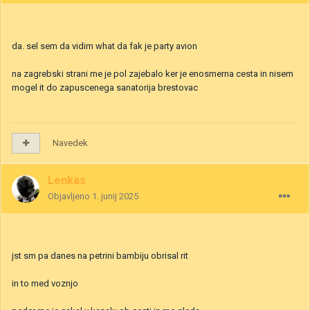
da. sel sem da vidim what da fak je party avion
na zagrebski strani me je pol zajebalo ker je enosmerna cesta in nisem
mogel it do zapuscenega sanatorija brestovac
Navedek
Lenkas
Objavljeno
1. junij 2025
jst sm pa danes na petrini bambiju obrisal rit
in to med voznjo