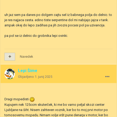
uh jaz sem pa danes po dolgem cajtu sel iz babnega polja do delnic. to
je res najjaca cesta. edino tiste serpentine dol mi nabijajo jajca v tank.
ampak okej do lepo zadihas pa jih zvozis pocasi pol pa uzivancija.
pa pol se iz delnic do grobnika lepi ovinki.
Navedek
Lepi Šime
Objavljeno
1. junij 2025
Dragi mopedisti
Kupujem nek 125ccm skuterček, ki me bo varno peljal skozi center
Ljubljane na šiht. Nisem zahteven voznik, ker bo to moj prvi motor po
tomosovemu mopedu. Nimam volje vršt pune denarja v motor, ker bo