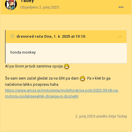
Tadey
Objavljeno
2. junij 2025
drevored
reče Dne, 1. 6. 2025 at 19:10:
honda monkey
Al pa Grom je tudi zanimiva opcija
Še sam sem začel gledat za na šiht pa dam
Pa v klet bi ga
načeloma lahko pospravu haha
https://www.amzs.si/motorevija/mobilnost/na-poti/2023-09-06-na-
motorju-podaljsevalnik-dosega-in-dozivetij
2. junij 2025
uredilo bitje Tadey