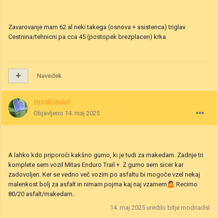
Zavarovanje mam 62 al neki takega (osnova + asistenca) triglav
Cestnina/tehnicni pa cca 45 (postopek brezplacen) krka
Navedek
modriadsl
Objavljeno
14. maj 2025
A lahko kdo priporoči kakšno gumo, ki je tudi za makedam. Zadnje tri
komplete sem vozil Mitas Enduro Trail +. Z gumo sem sicer kar
zadovoljen. Ker se vedno več vozim po asfaltu bi mogoče vzel nekaj
malenkost bolj za asfalt in nimam pojma kaj naj vzamem
🤷
Recimo
80/20 asfalt/makedam..
14. maj 2025
uredilo bitje modriadsl