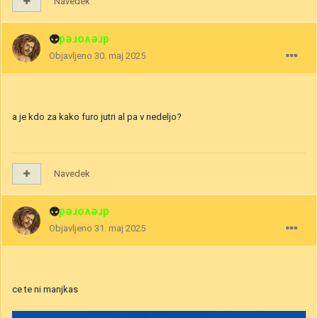
Navedek
👽
drevored
Objavljeno
30. maj 2025
a je kdo za kako furo jutri al pa v nedeljo?
Navedek
👽
drevored
Objavljeno
31. maj 2025
ce te ni manjkas