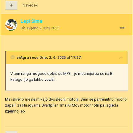
Navedek
Lepi Šime
Objavljeno
2. junij 2025
viAgra
reče Dne, 2. 6. 2025 at 17:27:
V tem rangu mogoče dobiš še MP3... je močnejši pa še na B
kategorijo ga lahko voziš...
Ma iskreno me ne mikajo dvosledni motorji. Sem se pa trenutno močno
zapalil za Husqvarna Svartpilen. Ima KTMov motor notri pa izgleda
izjemno lep