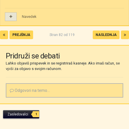
Navedek
PREJŠNJA
Stran 82 od 119
NASLEDNJA
Pridruži se debati
Lahko objaviš prispevek in se registriraš kasneje. Ako imaš račun,
se
vpiši
za objavo s svojim računom.
Odgovori na temo...
Zasledovalci
1