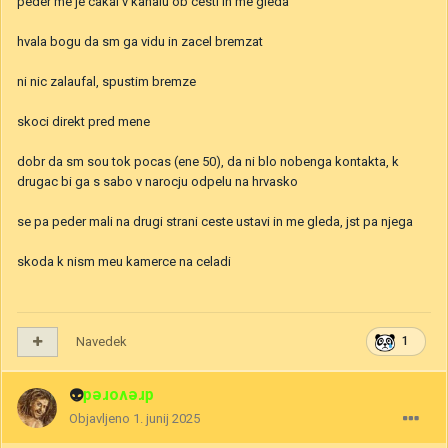
peder me je cakal v kanalu ob cesti in me gleda
hvala bogu da sm ga vidu in zacel bremzat
ni nic zalaufal, spustim bremze
skoci direkt pred mene
dobr da sm sou tok pocas (ene 50), da ni blo nobenga kontakta, k
drugac bi ga s sabo v narocju odpelu na hrvasko
se pa peder mali na drugi strani ceste ustavi in me gleda, jst pa njega
skoda k nism meu kamerce na celadi
Navedek
1
👽
drevored
Objavljeno
1. junij 2025