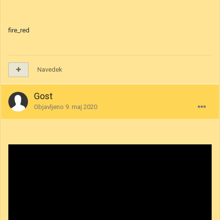
fire_red
Navedek
Gost
Objavljeno
9. maj 2020