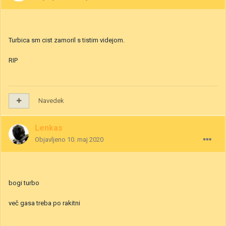
Turbica sm cist zamoril s tistim videjom.
RIP
Navedek
Lenkas
Objavljeno
10. maj 2020
bogi turbo
več gasa treba po rakitni