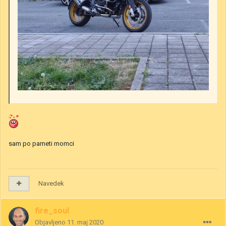
sam po pameti momci
Navedek
fire_soul
Objavljeno
11. maj 2020