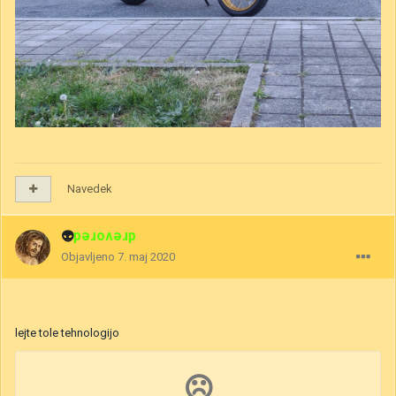
Navedek
👽
drevored
Objavljeno
7. maj 2020
lejte tole tehnologijo