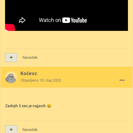
Navedek
Kočevc
Objavljeno
10. maj 2020
Zadnjih 5 sec je najjacih
😄
Navedek