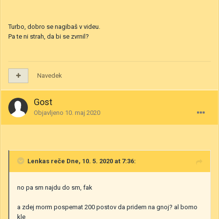
Turbo, dobro se nagibaš v videu.
Pa te ni strah, da bi se zvrnil?
Navedek
Gost
Objavljeno
10. maj 2020
Lenkas
reče Dne, 10. 5. 2020 at 7:36:
no pa sm najdu do sm, fak
a zdej morm pospemat 200 postov da pridem na gnoj? al bomo
kle