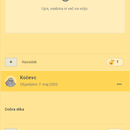
Navedek
1
Kočevc
Objavljeno
7. maj 2020
Dobra slika