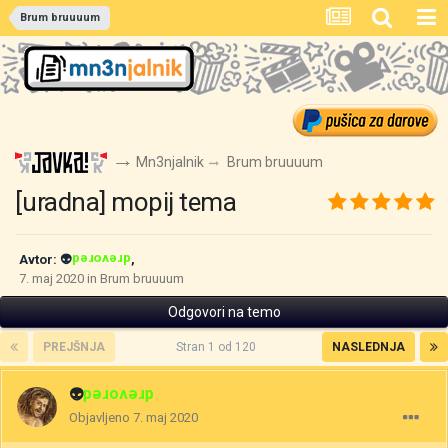
Brum bruuuum
Mn3njalnik
Brum bruuuum
[uradna] mopij tema
Avtor:
👽
drevored
,
7. maj 2020
in
Brum bruuuum
Odgovori na temo
PREJŠNJA
Stran 1 od 120
NASLEDNJA
👽
drevored
Objavljeno
7. maj 2020