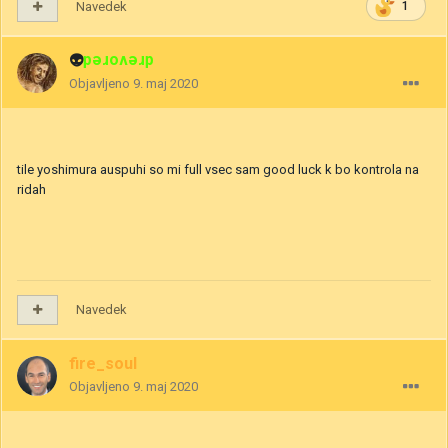
Navedek
1
👽
drevored
Objavljeno
9. maj 2020
tile yoshimura auspuhi so mi full vsec sam good luck k bo kontrola na
ridah
Navedek
fire_soul
Objavljeno
9. maj 2020