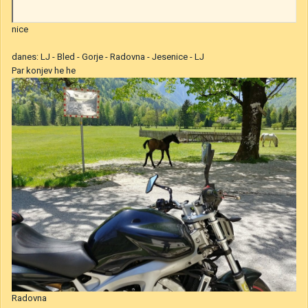
nice
danes: LJ - Bled - Gorje - Radovna - Jesenice - LJ
Par konjev he he
Radovna