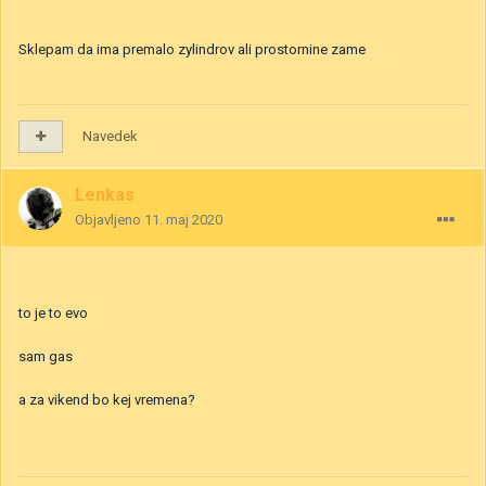
Sklepam da ima premalo zylindrov ali prostornine zame
Navedek
Lenkas
Objavljeno
11. maj 2020
to je to evo
sam gas
a za vikend bo kej vremena?