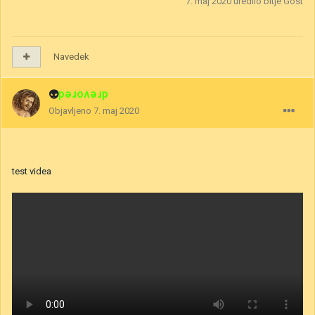
7. maj 2020
uredilo bitje Gost
Navedek
👽
drevored
Objavljeno
7. maj 2020
test videa