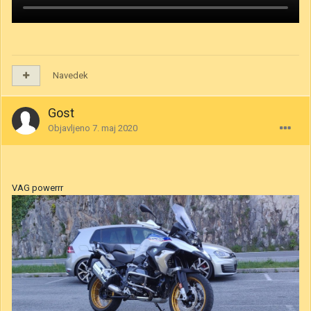
Navedek
Gost
Objavljeno
7. maj 2020
VAG powerrr