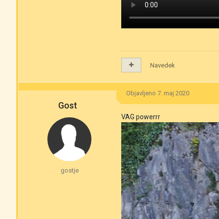
Navedek
Objavljeno
7. maj 2020
Gost
VAG powerrr
gostje