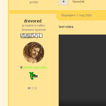
Navedek
gostje
Objavljeno
7. maj 2020
drevored
je nastal iz veliko
test videa
drevesne sperme!
👽
Vzporedni vesoljc
3,3k