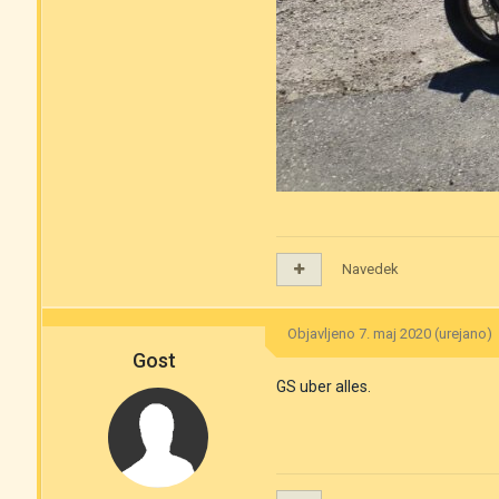
Navedek
Objavljeno
7. maj 2020
(urejano)
Gost
GS uber alles.