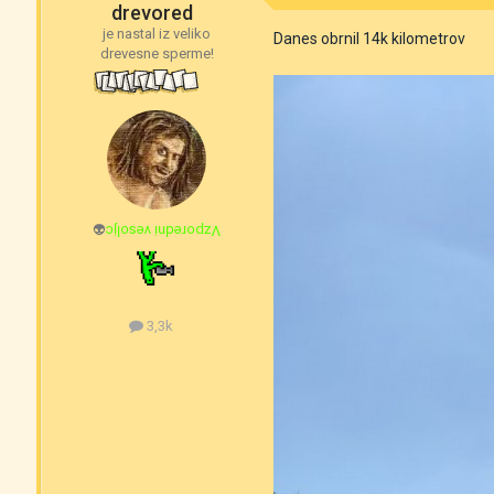
drevored
je nastal iz veliko
Danes obrnil 14k kilometrov
drevesne sperme!
👽
Vzporedni vesoljc
3,3k