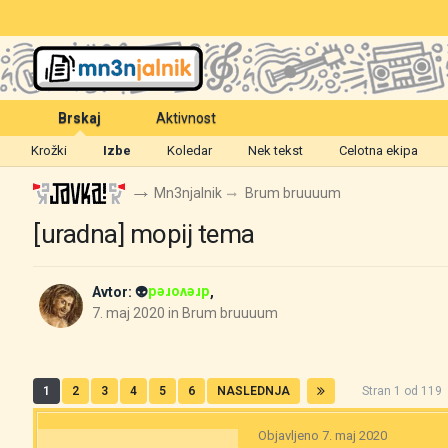
Brskaj
Aktivnost
Krožki
Izbe
Koledar
Nek tekst
Celotna ekipa
Mn3njalnik
Brum bruuuum
[uradna] mopij tema
Avtor:
👽
,
drevored
7. maj 2020
in
Brum bruuuum
1
2
3
4
5
6
NASLEDNJA
Stran 1 od 11
Objavljeno
7. maj 2020