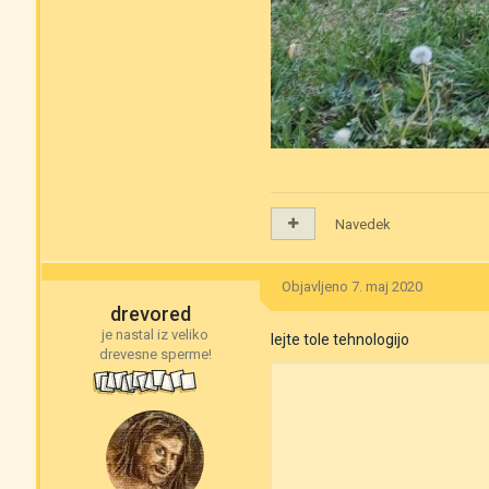
Navedek
Objavljeno
7. maj 2020
drevored
je nastal iz veliko
lejte tole tehnologijo
drevesne sperme!