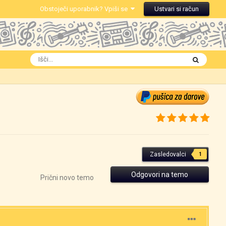
Obstoječi uporabnik? Vpiši se
Ustvari si račun
Zasledovalci
1
Odgovori na temo
Prični novo temo