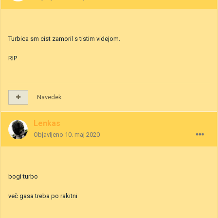
Turbica sm cist zamoril s tistim videjom.
RIP
Navedek
Lenkas
Objavljeno
10. maj 2020
bogi turbo
več gasa treba po rakitni