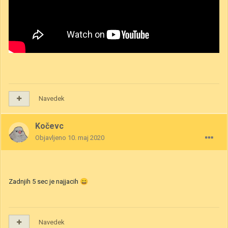
Navedek
Kočevc
Objavljeno
10. maj 2020
Zadnjih 5 sec je najjacih
😄
Navedek