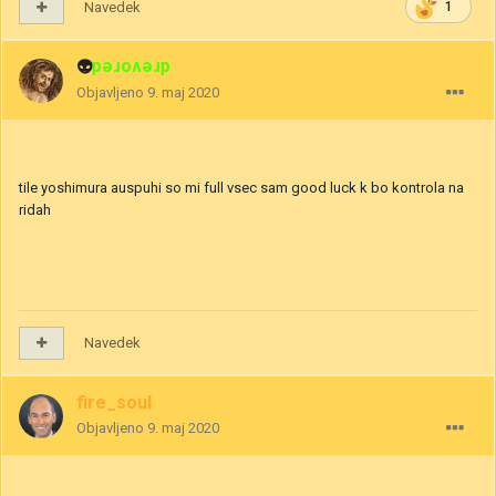
Navedek
1
👽
drevored
Objavljeno
9. maj 2020
tile yoshimura auspuhi so mi full vsec sam good luck k bo kontrola na
ridah
Navedek
fire_soul
Objavljeno
9. maj 2020