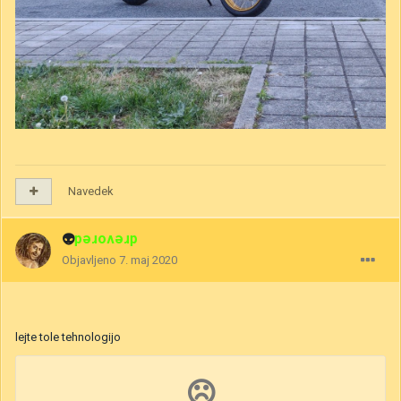
Navedek
👽
drevored
Objavljeno
7. maj 2020
lejte tole tehnologijo