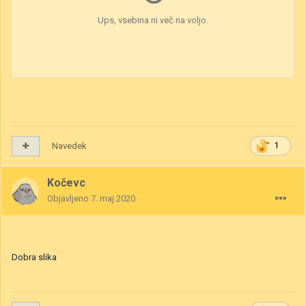
Navedek
1
Kočevc
Objavljeno
7. maj 2020
Dobra slika