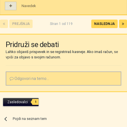
Navedek
PREJŠNJA
Stran 1 od 119
NASLEDNJA
Pridruži se debati
Lahko objaviš prispevek in se registriraš kasneje. Ako imaš račun,
se
vpiši
za objavo s svojim računom.
Odgovori na temo...
Zasledovalci
1
Pojdi na seznam tem