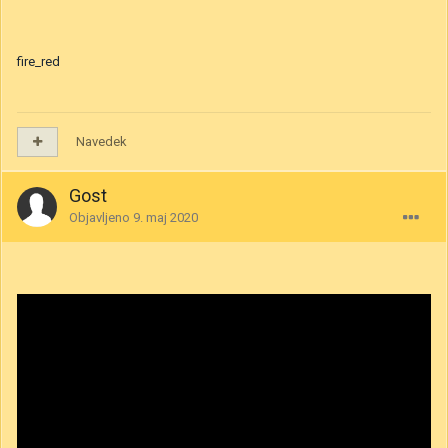
fire_red
Navedek
Gost
Objavljeno
9. maj 2020