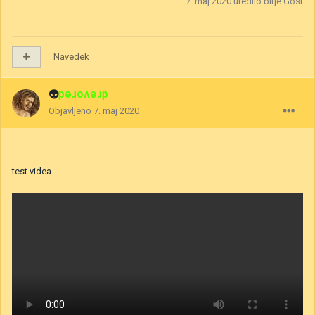
7. maj 2020
uredilo bitje Gost
Navedek
👽
drevored
Objavljeno
7. maj 2020
test videa