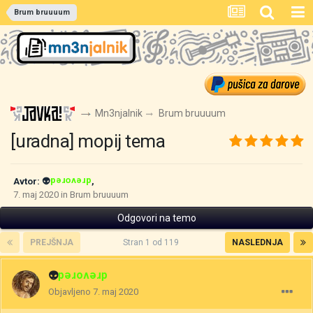
Brum bruuuum
Mn3njalnik
Brum bruuuum
[uradna] mopij tema
Avtor:
👽
drevored
,
7. maj 2020
in
Brum bruuuum
Odgovori na temo
PREJŠNJA
Stran 1 od 119
NASLEDNJA
👽
drevored
Objavljeno
7. maj 2020