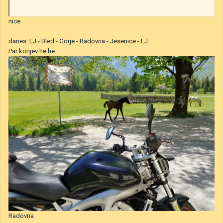
nice
danes: LJ - Bled - Gorje - Radovna - Jesenice - LJ
Par konjev he he
Radovna