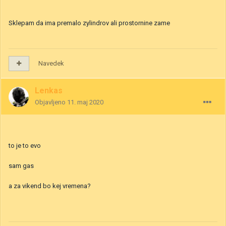
Sklepam da ima premalo zylindrov ali prostornine zame
Navedek
Lenkas
Objavljeno
11. maj 2020
to je to evo
sam gas
a za vikend bo kej vremena?