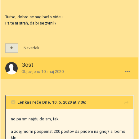
Turbo, dobro se nagibaš v videu.
Pa te ni strah, da bi se zvrnil?
Navedek
Gost
Objavljeno
10. maj 2020
Lenkas
reče Dne, 10. 5. 2020 at 7:36:
no pa sm najdu do sm, fak
a zdej morm pospemat 200 postov da pridem na gnoj? al bomo
kle