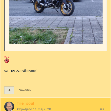
sam po pameti momci
Navedek
fire_soul
Objavljeno
11. maj 2020