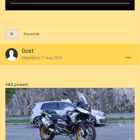
Navedek
Gost
Objavljeno
7. maj 2020
VAG powerrr