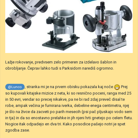
Lažje rokovanje, predvsem zelo primeren za izdelavo šablon in
obrobljanje. Čeprav lahko tudi s Parksidom narediš ogromno.
, stranka mi je na prvem obisku pokazala kaj noče
Prej
@Lunco
so kupovali kitajske mizice z neta, ki so resnično poceni, ranga med 25
in 50 evri, vendar so precej nikakve, pa ne bi rad zdaj preveč disal te
robe, ampak večina je furnirana iverka, debeline enega centimetra, njej
je šlo na živce da zacveti po parih mesecih (psi pač pljuskajo vodo sem
in tja) in da so enostavno prelahke in jih njeni hrti gnetejo po celem fletu.
Nogice itak odpadejo en dva tri. Kako posodice pašejo notri je spet
zgodba zase.