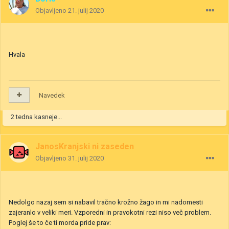
Objavljeno
21. julij 2020
Hvala
Navedek
2 tedna kasneje...
JanosKranjski ni zaseden
Objavljeno
31. julij 2020
Nedolgo nazaj sem si nabavil tračno krožno žago in mi nadomesti
zajeranlo v veliki meri. Vzporedni in pravokotni rezi niso več problem.
Poglej še to če ti morda pride prav: