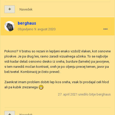
Navedek
berghaus
Objavljeno
9. avgust 2020
Pokonci? V bistvu so rezani in lepljeni enako vzdolž vlaken, kot osnovne
ploskve. Je pa drug les, ravno zaradi vizualnega učinka. To se najbolje
vidi kadar delaš osnovno desko iz oreha, burdure (lamele) pa javorjeve,
s tem narediš močan kontrast, oreh je po oljenju precej temen, javor pa
bel/svetel. Kombinacij je čisto preveč.
Zaenkrat imam problem dobiti lep kos oreha, vsak bi prodajal celi hlod
ali pa kubik zrezanega
27. april 2021
uredilo bitje berghaus
Navedek