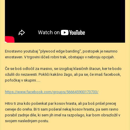
Enostavno youtubaj "plywood edge banding", postopek je neumno
enostaven. V trgovini iščeš robni trak, obstajajo v nebroju opcijah.
Če se boš odločil za masivo, se izogibaj klasičnih štacun, ker te bodo
ožulili do nezavesti. Pokliči kakšno žago, ali pa se, če imaš facebook,
pofočkaj v skupini.....
https://www.facebook.com/groups/566645900173733/
Hitro ti zna kdo pošenkat par kosov hrasta, ali pa boš prišel precej
ceneje do oreha. Bi ti sam pošeral nekaj kosov hrasta, pa sem ravno
porabil zadnje dile, ki sem jih imel na razpolago, kar bom obrazložil v
svojem naslednjem postu.