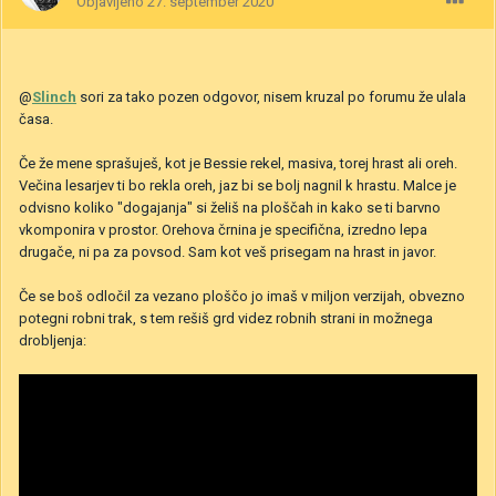
Objavljeno
27. september 2020
@
Slinch
sori za tako pozen odgovor, nisem kruzal po forumu že ulala
časa.
Če že mene sprašuješ, kot je Bessie rekel, masiva, torej hrast ali oreh.
Večina lesarjev ti bo rekla oreh, jaz bi se bolj nagnil k hrastu. Malce je
odvisno koliko "dogajanja" si želiš na ploščah in kako se ti barvno
vkomponira v prostor. Orehova črnina je specifična, izredno lepa
drugače, ni pa za povsod. Sam kot veš prisegam na hrast in javor.
Če se boš odločil za vezano ploščo jo imaš v miljon verzijah, obvezno
potegni robni trak, s tem rešiš grd videz robnih strani in možnega
drobljenja: