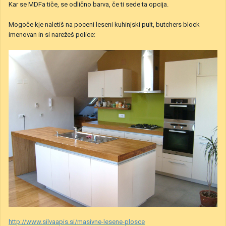
Kar se MDFa tiče, se odlično barva, če ti sede ta opcija.
Mogoče kje naletiš na poceni leseni kuhinjski pult, butchers block
imenovan in si narežeš police:
http://www.silvaapis.si/masivne-lesene-plosce