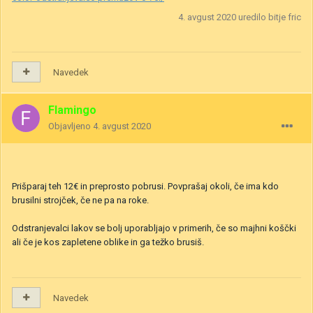
4. avgust 2020
uredilo bitje fric
Navedek
Flamingo
Objavljeno
4. avgust 2020
Prišparaj teh 12€ in preprosto pobrusi. Povprašaj okoli, če ima kdo
brusilni strojček, če ne pa na roke.
Odstranjevalci lakov se bolj uporabljajo v primerih, če so majhni koščki
ali če je kos zapletene oblike in ga težko brusiš.
Navedek