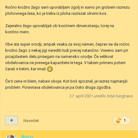
Ročno krožno žago sam uporabljam zgolj in samo pri grobem razrezu
plohovnega lesa, ko je treba iz ploha razrezat okvirni kos.
Zajeralno žago uporabljaš ob končnem dimenziranju, torej na
končno mero.
Obe sta super orodji, ampak vsaka za svoj namen, čeprav se da ročno
krožno žago z nekaj jigi narediti tudi precej natančno. Vseeno sam pri
picajzlastem delu prisegam na namensko orodje. Če velikost
obdelovanca ne presega kapacitete le tega. V takem primeru potem
čaraš s tistim, kar imaš
Če ti cena ni blem, nabavi oboje. Kot boš spoznal, je razrez najmanjši
problem. Poravnava obdelovanca je pa čisto druga zgodba.
27. april 2021
uredilo bitje berghaus
Navedek
1
Boris