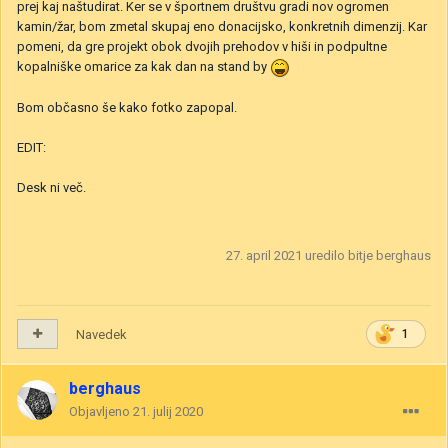
prej kaj naštudirat. Ker se v športnem društvu gradi nov ogromen
kamin/žar, bom zmetal skupaj eno donacijsko, konkretnih dimenzij. Kar
pomeni, da gre projekt obok dvojih prehodov v hiši in podpultne
kopalniške omarice za kak dan na stand by
Bom občasno še kako fotko zapopal.
EDIT:
Desk ni več.
27. april 2021
uredilo bitje berghaus
Navedek
1
berghaus
Objavljeno
21. julij 2020