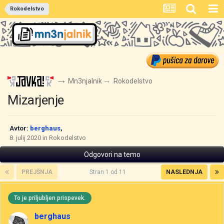
Rokodelstvo
Mn3njalnik
Rokodelstvo
Mizarjenje
Avtor:
berghaus
,
8. julij 2020
in
Rokodelstvo
Odgovori na temo
PREJŠNJA
Stran 1 od 11
NASLEDNJA
To je priljubljen prispevek.
berghaus