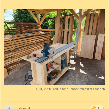
31. julij 2020
uredilo bitje JanosKranjski ni zaseden
Navedek
4