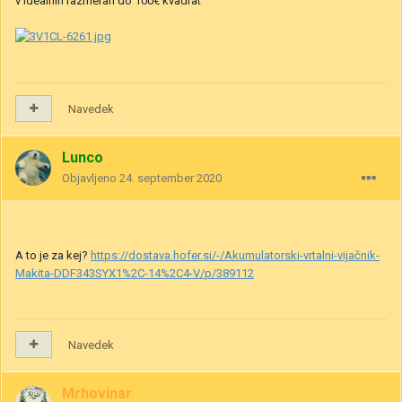
v idealnih razmerah do 100€ kvadrat
Navedek
Lunco
Objavljeno
24. september 2020
A to je za kej?
https://dostava.hofer.si/-/Akumulatorski-vrtalni-vijačnik-
Makita-DDF343SYX1%2C-14%2C4-V/p/389112
Navedek
Mrhovinar