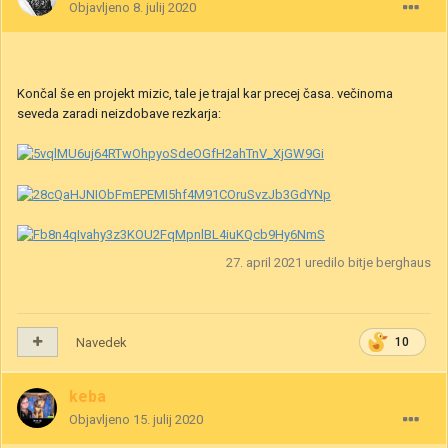
Objavljeno
8. julij 2020
Končal še en projekt mizic, tale je trajal kar precej časa. večinoma
seveda zaradi neizdobave rezkarja:
27. april 2021
uredilo bitje berghaus
Navedek
10
keba
Objavljeno
15. julij 2020