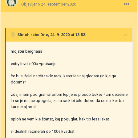
Objavljeno
24. september 2020
Slinch
reče Dne, 24. 9. 2020 at 13:52:
mojster berghaus
entry level n00b vprašanje
če bi si želel nardit takle rack, kater les naj gledam (in kje ga
dobim)?
zdaj imam pod gramofonom lepljeno ploščo bukev 4cm debeline
in se je malce upognila, za ta rack bi bilo dobro da se ne, ker bo
kar nekaj nosil
sploh ne vem kje štartat, kaj poguglat, kak tip lesa iskat
v idealnih razmerah do 100€ kvadrat