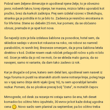
Pobral sem željene dimenzije in upošteval njene želje, to je obvezno
javor, nobenih lakov, torej oljenje, ter masiva, mizico lahko uporabiš kot
pručko, brez da karkoli zaškripa. Prej sem izdelal vzorec v Sketchupu,
stranka ga je potrdila in to je bilo to. Zadevica je resnično enostavna in
for life time. Stene so debelin 25 mm, kar pomeni, da se občasno
obrusi, premaže in je spet kot nova.
Še največji izziv je bila izdelava šablone za posodice, hotel sem, da
skledice sedejo v utore kot rokavice na roko, vsi robovi so namreč
parabolični, ni ravnih linij. Brezveze omenjam, da je prva šablona letela
direktno v koš. Dokler nisem vsak robček prilagodil ročno s pilo ni bilo
nič. Sicer je rekla da jo nič ne moti, če se skleda malo gunca, da so
navajeni, samo ni variante, da dam tako zadevo iz rok.
Kar je drugače od prve, katero sem delal lani, upošteval sem nasvet iz
tega foruma in pustil na stranskih utorih ravne notranje linije, poleg tega
so v njej samo štirje skriti vijaki (prej 16), tu sem uporabljal lamelni
rezkar. Pomeni, da so ploskve precej bolj "čiste", ni motečih čepov.
Mimogrede, od desk za rezanje mi ostaja samo še ena, teh deset
komadov bo očitno hitro izpuhtelo, 30 evrov je kot kaže dokaj ugodna
cena
. Novo saržo sem planiral za september, pa bo očitno treba