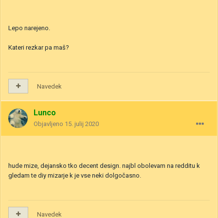
Lepo narejeno.
Kateri rezkar pa maš?
Navedek
Lunco
Objavljeno
15. julij 2020
hude mize, dejansko tko decent design. najbl obolevam na redditu k
gledam te diy mizarje k je vse neki dolgočasno.
Navedek