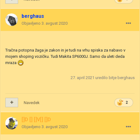
berghaus
Objavljeno
3. avgust 2020
Tračna potopna žaga je zakon in je tudi na vrhu spiska za nabavo v
mojem shoping vozičku. Tudi Makita SP6000J. Samo da uleti deda
mraza
27. april 2021
uredilo bitje berghaus
Navedek
2
[]D [] []V[] []D
Objavljeno
3. avgust 2020