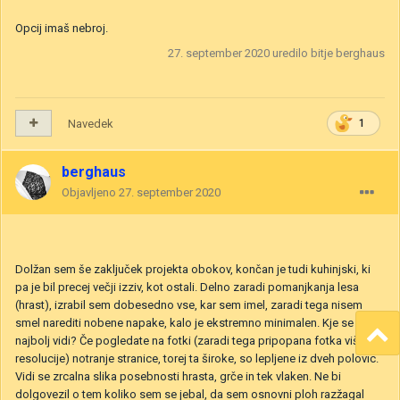
Opcij imaš nebroj.
27. september 2020
uredilo bitje berghaus
Navedek
1
berghaus
Objavljeno
27. september 2020
Dolžan sem še zaključek projekta obokov, končan je tudi kuhinjski, ki
pa je bil precej večji izziv, kot ostali. Delno zaradi pomanjkanja lesa
(hrast), izrabil sem dobesedno vse, kar sem imel, zaradi tega nisem
smel narediti nobene napake, kalo je ekstremno minimalen. Kje se to
najbolj vidi? Če pogledate na fotki (zaradi tega pripopana fotka višje
resolucije) notranje stranice, torej ta široke, so lepljene iz dveh polovic.
Vidi se zrcalna slika posebnosti hrasta, grče in tek vlaken. Ne bi
dolgovezil o tem koliko sem se jebal, da sem osnovni ploh razžagal