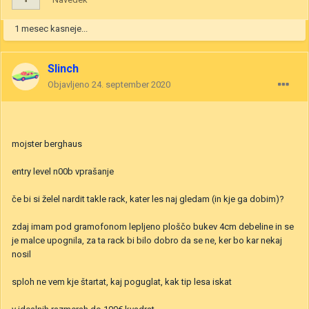
1 mesec kasneje...
Slinch
Objavljeno
24. september 2020
mojster berghaus
entry level n00b vprašanje
če bi si želel nardit takle rack, kater les naj gledam (in kje ga dobim)?
zdaj imam pod gramofonom lepljeno ploščo bukev 4cm debeline in se
je malce upognila, za ta rack bi bilo dobro da se ne, ker bo kar nekaj
nosil
sploh ne vem kje štartat, kaj poguglat, kak tip lesa iskat