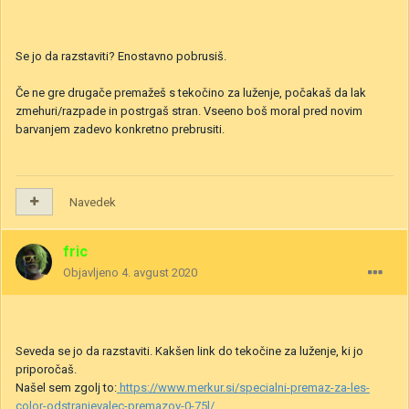
Se jo da razstaviti? Enostavno pobrusiš.
Če ne gre drugače premažeš s tekočino za luženje, počakaš da lak
zmehuri/razpade in postrgaš stran. Vseeno boš moral pred novim
barvanjem zadevo konkretno prebrusiti.
Navedek
fric
Objavljeno
4. avgust 2020
Seveda se jo da razstaviti. Kakšen link do tekočine za luženje, ki jo
priporočaš.
Našel sem zgolj to
:
https://www.merkur.si/specialni-premaz-za-les-
color-odstranjevalec-premazov-0-75l/