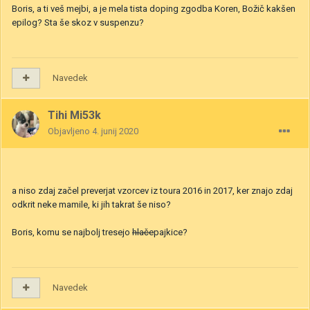
Boris, a ti veš mejbi, a je mela tista doping zgodba Koren, Božič kakšen
epilog? Sta še skoz v suspenzu?
Navedek
Tihi Mi53k
Objavljeno
4. junij 2020
a niso zdaj začel preverjat vzorcev iz toura 2016 in 2017, ker znajo zdaj
odkrit neke mamile, ki jih takrat še niso?
Boris, komu se najbolj tresejo
hlače
pajkice?
Navedek