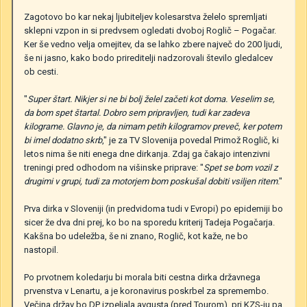
Zagotovo bo kar nekaj ljubiteljev kolesarstva želelo spremljati
sklepni vzpon in si predvsem ogledati dvoboj Roglič – Pogačar.
Ker še vedno velja omejitev, da se lahko zbere največ do 200 ljudi,
še ni jasno, kako bodo prireditelji nadzorovali število gledalcev
ob cesti.
"
Super štart. Nikjer si ne bi bolj želel začeti kot doma. Veselim se,
da bom spet štartal. Dobro sem pripravljen, tudi kar zadeva
kilograme. Glavno je, da nimam petih kilogramov preveč, ker potem
bi imel dodatno skrb
," je za TV Slovenija povedal Primož Roglič, ki
letos nima še niti enega dne dirkanja. Zdaj ga čakajo intenzivni
treningi pred odhodom na višinske priprave: "
Spet se bom vozil z
drugimi v grupi, tudi za motorjem bom poskušal dobiti vsiljen ritem
."
Prva dirka v Sloveniji (in predvidoma tudi v Evropi) po epidemiji bo
sicer že dva dni prej, ko bo na sporedu kriterij Tadeja Pogačarja.
Kakšna bo udeležba, še ni znano, Roglič, kot kaže, ne bo
nastopil.
Po prvotnem koledarju bi morala biti cestna dirka državnega
prvenstva v Lenartu, a je koronavirus poskrbel za spremembo.
Večina držav bo DP izpeljala avgusta (pred Tourom), pri KZS-ju pa