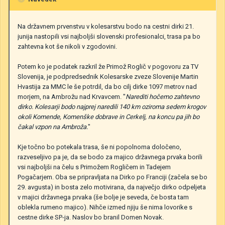
Na državnem prvenstvu v kolesarstvu bodo na cestni dirki 21.
junija nastopili vsi najboljši slovenski profesionalci, trasa pa bo
zahtevna kot še nikoli v zgodovini.
Potem ko je podatek razkril že Primož Roglič v pogovoru za TV
Slovenija, je podpredsednik Kolesarske zveze Slovenije Martin
Hvastija za MMC le še potrdil, da bo cilj dirke 1097 metrov nad
morjem, na Ambrožu nad Krvavcem. "
Narediti hočemo zahtevno
dirko. Kolesarji bodo najprej naredili 140 km oziroma sedem krogov
okoli Komende, Komenške dobrave in Cerkelj, na koncu pa jih bo
čakal vzpon na Ambroža.
"
Kje točno bo potekala trasa, še ni popolnoma določeno,
razveseljivo pa je, da se bodo za majico državnega prvaka borili
vsi najboljši na čelu s Primožem Rogličem in Tadejem
Pogačarjem. Oba se pripravljata na Dirko po Franciji (začela se bo
29. avgusta) in bosta zelo motivirana, da največjo dirko odpeljeta
v majici državnega prvaka (še bolje je seveda, če bosta tam
oblekla rumeno majico). Nihče izmed njiju še nima lovorike s
cestne dirke SP-ja. Naslov bo branil Domen Novak.