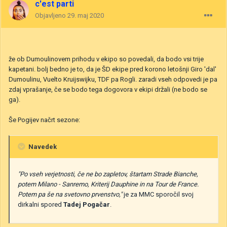
c'est parti
Objavljeno
29. maj 2020
že ob Dumoulinovem prihodu v ekipo so povedali, da bodo vsi trije
kapetani. bolj bedno je to, da je ŠD ekipe pred korono letošnji Giro 'dal'
Dumoulinu, Vuelto Kruijswijku, TDF pa Rogli. zaradi vseh odpovedi je pa
zdaj vprašanje, če se bodo tega dogovora v ekipi držali (ne bodo se
ga).
Še Pogijev načrt sezone:
Navedek
"Po vseh verjetnosti, če ne bo zapletov, štartam Strade Bianche,
potem Milano - Sanremo, Kriterij Dauphine in na Tour de France.
Potem pa še na svetovno prvenstvo,"
je za MMC sporočil svoj
dirkalni spored
Tadej Pogačar
.