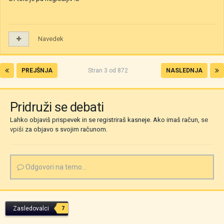
Navedek
PREJŠNJA
Stran 3 od 872
NASLEDNJA
Pridruži se debati
Lahko objaviš prispevek in se registriraš kasneje. Ako imaš račun,
se
vpiši
za objavo s svojim računom.
Odgovori na temo...
Zasledovalci
7