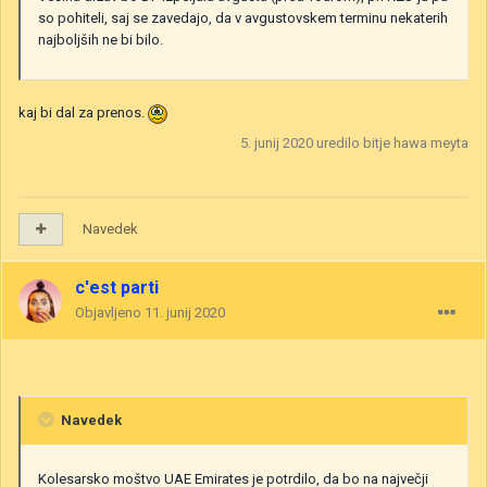
so pohiteli, saj se zavedajo, da v avgustovskem terminu nekaterih
najboljših ne bi bilo.
kaj bi dal za prenos.
5. junij 2020
uredilo bitje hawa meyta
Navedek
c'est parti
Objavljeno
11. junij 2020
Navedek
Kolesarsko moštvo UAE Emirates je potrdilo, da bo na največji