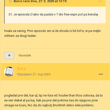
Boris
reče Dne, 27. 5. 2020 at 13:19:
31. Je episoda 2 tako da pades v 7 dni free espn pol pa kenslaj
Hvala za namig. Prvo epizodo sm si že zlovdu iz bit hd tv, si pa mejbi
zrihtam za drugi teden.
Navedek
Zorz
Objavljeno
27. maj 2020
pogledal prvi del, kar ql, tip ne fura nič houlier than thou odnosa, da bi
se ven vlekel al pa kaj. itak pa prvi del pokriva čas do njegovo prve
zmage na touru, tko da do najbolj žmohtnih delov šele pridemo.