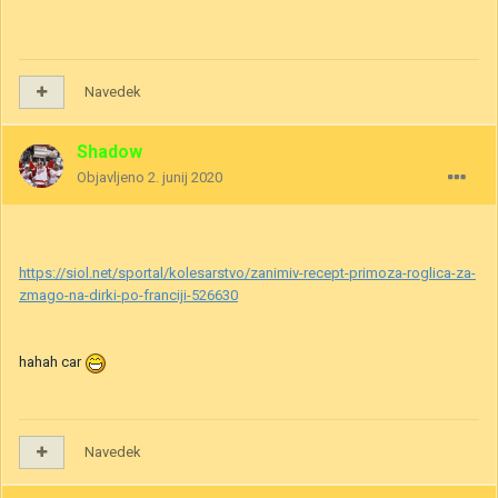
Navedek
Shadow
Objavljeno
2. junij 2020
https://siol.net/sportal/kolesarstvo/zanimiv-recept-primoza-roglica-za-
zmago-na-dirki-po-franciji-526630
hahah car
Navedek