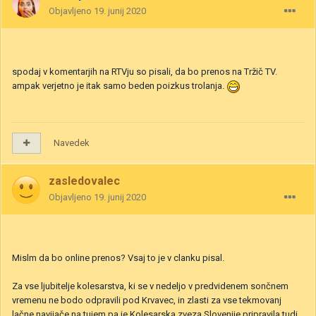
Objavljeno
19. junij 2020
spodaj v komentarjih na RTVju so pisali, da bo prenos na Tržič TV.
ampak verjetno je itak samo beden poizkus trolanja.
Navedek
zasledovalec
Objavljeno
19. junij 2020
Mislm da bo online prenos? Vsaj to je v clanku pisal.
Za vse ljubitelje kolesarstva, ki se v nedeljo v predvidenem sončnem
vremenu ne bodo odpravili pod Krvavec, in zlasti za vse tekmovanj
lačne navijače na tujem pa je Kolesarska zveza Slovenije pripravila tudi