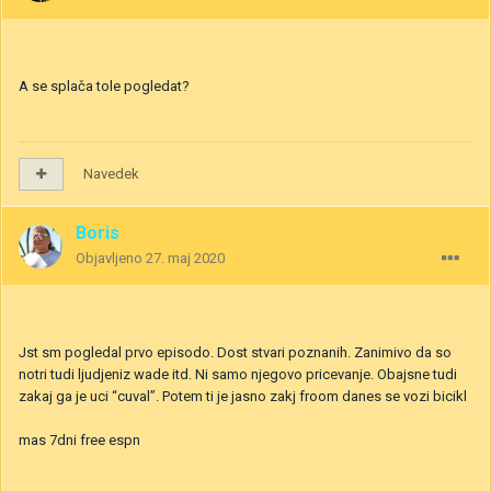
A se splača tole pogledat?
Navedek
Boris
Objavljeno
27. maj 2020
Jst sm pogledal prvo episodo. Dost stvari poznanih. Zanimivo da so
notri tudi ljudjeniz wade itd. Ni samo njegovo pricevanje. Obajsne tudi
zakaj ga je uci “cuval”. Potem ti je jasno zakj froom danes se vozi bicikl
mas 7dni free espn