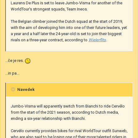
Laurens De Plus is set to leave Jumbo-Visma for another of the
WorldTour’s strongest squads, Team Ineos.
The Belgian climber joined the Dutch squad at the start of 2019,
with the aim of developing him into one of their future leaders, yet
a year and a half later the 24-year-old is set to join their biggest
rivals on a three-year contract, according to
Wielerflits
.
...če je res.
...in pa...
Navedek
Jumbo-Visma will apparently switch from Bianchi to ride Cervélo
from the start of the 2021 season, according to Dutch media,
ending a six-year relationship with Bianchi.
Cervélo currently provides bikes for rival WorldTour outfit Sunweb,
who are also said to be losing one of their more talented riders in