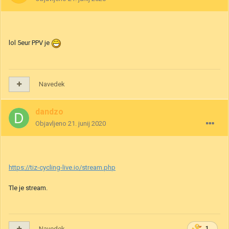
lol 5eur PPV je
Navedek
dandzo
Objavljeno
21. junij 2020
https://tiz-cycling-live.io/stream.php
Tle je stream.
Navedek
1