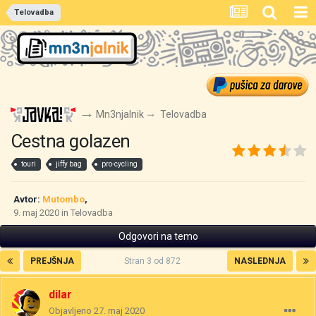
Telovadba
Mn3njalnik
Telovadba
Cestna golazen
touri
jiffy bag
pro-cycling
Avtor:
Mutombo
,
9. maj 2020
in
Telovadba
Odgovori na temo
PREJŠNJA
Stran 3 od 872
NASLEDNJA
dilar
Objavljeno
27. maj 2020