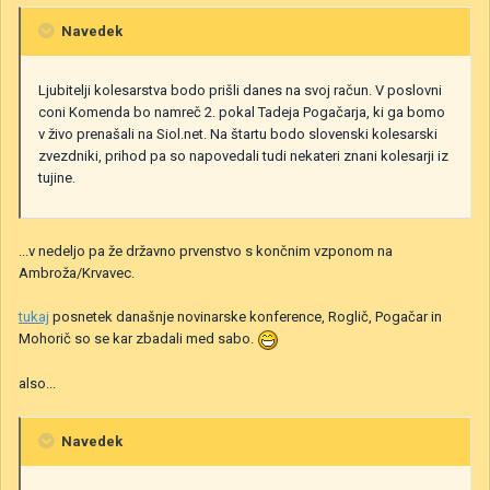
Navedek
Ljubitelji kolesarstva bodo prišli danes na svoj račun. V poslovni
coni Komenda bo namreč 2. pokal Tadeja Pogačarja, ki ga bomo
v živo prenašali na Siol.net. Na štartu bodo slovenski kolesarski
zvezdniki, prihod pa so napovedali tudi nekateri znani kolesarji iz
tujine.
...v nedeljo pa že državno prvenstvo s končnim vzponom na
Ambroža/Krvavec.
tukaj
posnetek današnje novinarske konference, Roglič, Pogačar in
Mohorič so se kar zbadali med sabo.
also...
Navedek