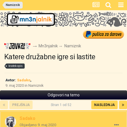
Namiznik
Mn3njalnik
Namiznik
Katere družabne igre si lastite
kratek opis
Avtor:
Sadako
,
9. maj 2020
in
Namiznik
Odgovori na temo
PREJŠNJA
Stran 1 od 52
NASLEDNJA
Sadako
Objavljeno
9. maj 2020