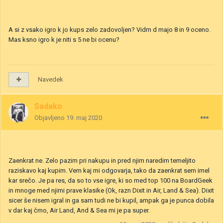
A si z vsako igro k jo kups zelo zadovoljen? Vidm d majo 8 in 9 oceno.
Mas ksno igro k je niti s 5 ne bi ocenu?
Navedek
Sadako
Objavljeno
19. maj 2020
Zaenkrat ne. Zelo pazim pri nakupu in pred njim naredim temeljito
raziskavo kaj kupim. Vem kaj mi odgovarja, tako da zaenkrat sem imel
kar srečo. Je pa res, da so to vse igre, ki so med top 100 na BoardGeek
in mnoge med njimi prave klasike (Ok, razn Dixit in Air, Land & Sea). Dixit
sicer še nisem igral in ga sam tudi ne bi kupil, ampak ga je punca dobila
v dar kaj čmo, Air Land, And & Sea mi je pa super.