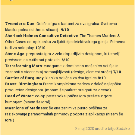
7 wonders: Duel
Odlična igra s kartami za dva igralca. Svetovna
klasika polna cutthroat situacij.
9/10
Sherlock Holmes Consultive Detective
: The Thames Murders &
Other Cases co-op klasika za ljubitelje detektivskega genija. Primerna
tudi za solo play.
10/10
Stone Age
: preprosta igra z zelo dopadljivim designom, ki temelji
predvsem na cutthroat potezah.
6/10
Terraforming Mars
: eurogame z domiselno mešanico sci-fija in
znanosti s sicer nekaj pomanjkljivosti (design, element sreče)
7/10
Castles of Burgundy
: klasika odlična za dva igralca
8/10
Brass: Birmingham
Precej kompleksna zadeva z daleč najlepšim
production designom. (moram še parkrat preigrati za oceno)
Dead of WInter
: co-op postapokaliptična igra prežeta z gore
humorjem (nisem še igral)
Masnions of Madness
: še ena zanimiva pustolovščina za
raziskovanje paranormalnih primerov podprta z aplikacijo (nisem še
igral)
9. maj 2020
uredilo bitje Sadako