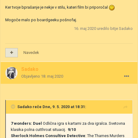
Ker tvoje bprašanje je nekje v stilu, kateri film bi priporočal
Mogoče malo po boardgeeku pošnofaj.
16. maj 2020
uredilo bitje Sadako
Navedek
Sadako
Objavljeno
18. maj 2020
Sadako
reče Dne, 9. 5. 2020 at 18:31:
7 wonders: Duel
Odlična igra s kartami za dva igralca. Svetovna
klasika polna cutthroat situacij.
9/10
Sherlock Holmes Consultive Detective
: The Thames Murders