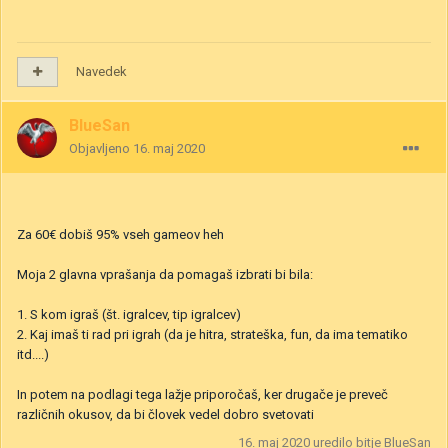
Navedek
BlueSan
Objavljeno
16. maj 2020
Za 60€ dobiš 95% vseh gameov heh
Moja 2 glavna vprašanja da pomagaš izbrati bi bila:
1. S kom igraš (št. igralcev, tip igralcev)
2. Kaj imaš ti rad pri igrah (da je hitra, strateška, fun, da ima tematiko
itd....)
In potem na podlagi tega lažje priporočaš, ker drugače je preveč
različnih okusov, da bi človek vedel dobro svetovati
16. maj 2020
uredilo bitje BlueSan