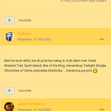
19. maj 2020
uredilo bitje Sadako
Navedek
Sadako
Objavljeno
19. maj 2020
Mal me sicer skrbi, ker jih je še kar nekaj, ki si jih želim met: Great
Western Trail, Spirit Island, War of the Ring, Hanamikoji, Twilight Strugle,
Chronicles of Crime, preostala Sherlocka ... Denarnica pa joče
Navedek
Jake the Mess
Objavljeno
19. maj 2020