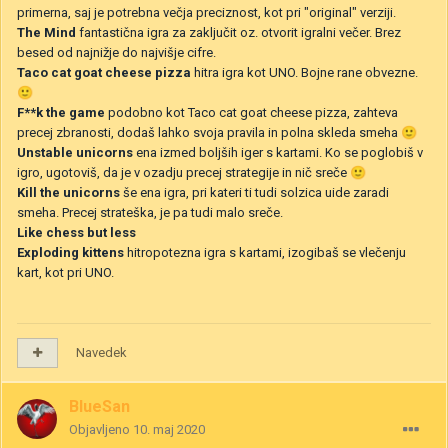
primerna, saj je potrebna večja preciznost, kot pri "original" verziji.
The Mind
fantastična igra za zaključit oz. otvorit igralni večer. Brez
besed od najnižje do najvišje cifre.
Taco cat goat cheese pizza
hitra igra kot UNO. Bojne rane obvezne.
🙂
F**k the game
podobno kot Taco cat goat cheese pizza, zahteva
precej zbranosti, dodaš lahko svoja pravila in polna skleda smeha
🙂
Unstable unicorns
ena izmed boljših iger s kartami. Ko se poglobiš v
igro, ugotoviš, da je v ozadju precej strategije in nič sreče
🙂
Kill the unicorns
še ena igra, pri kateri ti tudi solzica uide zaradi
smeha. Precej strateška, je pa tudi malo sreče.
Like chess but less
Exploding kittens
hitropotezna igra s kartami, izogibaš se vlečenju
kart, kot pri UNO.
Navedek
BlueSan
Objavljeno
10. maj 2020