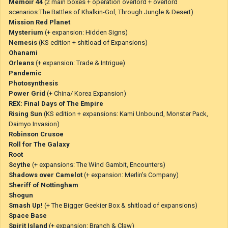
Memoir 44
(2 main boxes + operation overlord + overlord
scenarios:The Battles of Khalkin-Gol, Through Jungle & Desert)
Mission Red Planet
Mysterium
(+ expansion: Hidden Signs)
Nemesis
(KS edition + shitload of Expansions)
Ohanami
Orleans
(+ expansion: Trade & Intrigue)
Pandemic
Photosynthesis
Power Grid
(+ China/ Korea Expansion)
REX: Final Days of The Empire
Rising Sun
(KS edition + expansions: Kami Unbound, Monster Pack,
Daimyo Invasion)
Robinson Crusoe
Roll for The Galaxy
Root
Scythe
(+ expansions: The Wind Gambit, Encounters)
Shadows over Camelot
(+ expansion: Merlin's Company)
Sheriff of Nottingham
Shogun
Smash Up!
(+ The Bigger Geekier Box & shitload of expansions)
Space Base
Spirit Island
(+ expansion: Branch & Claw)