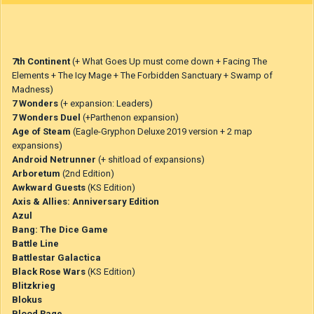
7th Continent
(+ What Goes Up must come down + Facing The
Elements + The Icy Mage + The Forbidden Sanctuary + Swamp of
Madness)
7 Wonders
(+ expansion: Leaders)
7 Wonders Duel
(+Parthenon expansion)
Age of Steam
(Eagle-Gryphon Deluxe 2019 version + 2 map
expansions)
Android Netrunner
(+ shitload of expansions)
Arboretum
(2nd Edition)
Awkward Guests
(KS Edition)
Axis & Allies: Anniversary Edition
Azul
Bang: The Dice Game
Battle Line
Battlestar Galactica
Black Rose Wars
(KS Edition)
Blitzkrieg
Blokus
Blood Rage