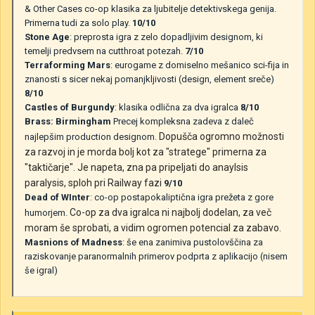
& Other Cases co-op klasika za ljubitelje detektivskega genija.
Primerna tudi za solo play.
10/10
Stone Age
: preprosta igra z zelo dopadljivim designom, ki
temelji predvsem na cutthroat potezah.
7/10
Terraforming Mars
: eurogame z domiselno mešanico sci-fija in
znanosti s sicer nekaj pomanjkljivosti (design, element sreče)
8/10
Castles of Burgundy
: klasika odlična za dva igralca
8/10
Brass: Birmingham
Precej kompleksna zadeva z daleč
Dopušča ogromno možnosti
najlepšim production designom.
za razvoj in je morda bolj kot za "stratege" primerna za
"taktičarje". Je napeta, zna pa pripeljati do anaylsis
paralysis, sploh pri Railway fazi
9/10
Dead of WInter
: co-op postapokaliptična igra prežeta z gore
Co-op za dva igralca ni najbolj dodelan, za več
humorjem.
moram še sprobati, a vidim ogromen potencial za zabavo.
Masnions of Madness
: še ena zanimiva pustolovščina za
raziskovanje paranormalnih primerov podprta z aplikacijo (nisem
še igral)