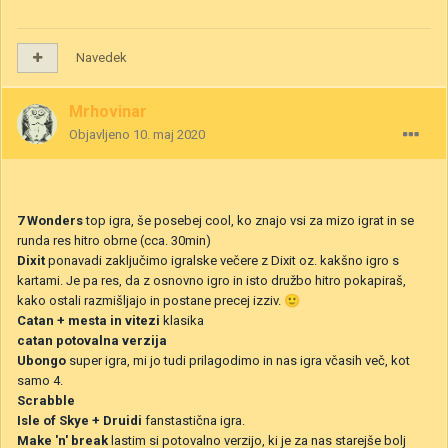
Navedek
Mrhovinar
Objavljeno
10. maj 2020
7 Wonders
top igra, še posebej cool, ko znajo vsi za mizo igrat in se
runda res hitro obrne (cca. 30min)
Dixit
ponavadi zaključimo igralske večere z Dixit oz. kakšno igro s
kartami. Je pa res, da z osnovno igro in isto družbo hitro pokapiraš,
kako ostali razmišljajo in postane precej izziv.
🙂
Catan + mesta in vitezi
klasika
catan potovalna verzija
Ubongo
super igra, mi jo tudi prilagodimo in nas igra včasih več, kot
samo 4.
Scrabble
Isle of Skye + Druidi
fanstastična igra.
Make 'n' break
lastim si potovalno verzijo, ki je za nas starejše bolj