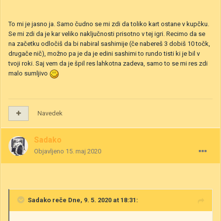
To mi je jasno ja. Samo čudno se mi zdi da toliko kart ostane v kupčku.
Se mi zdi da je kar veliko naključnosti prisotno v tej igri. Recimo da se
na začetku odločiš da bi nabiral sashimije (če nabereš 3 dobiš 10 točk,
drugače nič), možno pa je da je edini sashimi to rundo tisti ki je bil v
tvoji roki. Saj vem da je špil res lahkotna zadeva, samo to se mi res zdi
malo sumljivo
Navedek
Sadako
Objavljeno
15. maj 2020
Sadako
reče Dne, 9. 5. 2020 at 18:31: