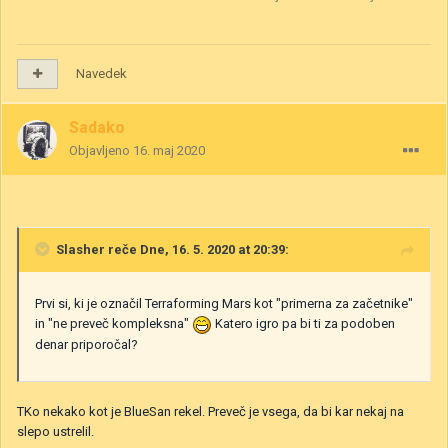
Navedek
Sadako
Objavljeno
16. maj 2020
Slasher
reče Dne, 16. 5. 2020 at 20:39:
Prvi si, ki je označil Terraforming Mars kot "primerna za začetnike"
in "ne preveč kompleksna"
Katero igro pa bi ti za podoben
denar priporočal?
TKo nekako kot je BlueSan rekel. Preveč je vsega, da bi kar nekaj na
slepo ustrelil.