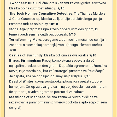
7 wonders: Duel
Odlična igra s kartami za dva igralca. Svetovna
klasika polna cutthroat situacij.
9/10
Sherlock Holmes Consultive Detective
: The Thames Murders
& Other Cases co-op klasika za ljubitelje detektivskega genija.
Primerna tudi za solo play.
10/10
Stone Age
: preprosta igra z zelo dopadljivim designom, ki
temelji predvsem na cutthroat potezah.
6/10
Terraforming Mars
: eurogame z domiselno mešanico sci-fija in
znanosti s sicer nekaj pomanjkljivosti (design, element sreče)
7/10
Castles of Burgundy
: klasika odlična za dva igralca
7/10
Brass: Birmingham
Precej kompleksna zadeva z daleč
najlepšim production designom. Dopušča ogromno možnosti za
razvoj in je morda bolj kot za "stratege" primerna za "taktičarje".
Je napeta, zna pa pripeljati do anaylsis paralysis.
8/10
Dead of WInter
: co-op postapokaliptična igra prežeta z gore
humorjem. Co-op za dva igralca ni najbolj dodelan, za več moram
še sprobati, a vidim ogromen potencial za zabavo.
Masnions of Madness
: še ena zanimiva pustolovščina za
raziskovanje paranormalnih primerov podprta z aplikacijo (nisem
še igral)