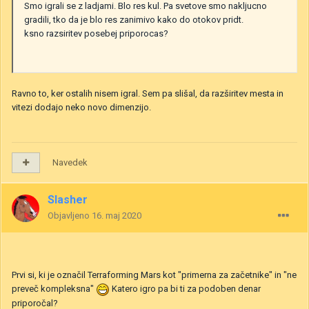
Smo igrali se z ladjami. Blo res kul. Pa svetove smo nakljucno
gradili, tko da je blo res zanimivo kako do otokov pridt.
ksno razsiritev posebej priporocas?
Ravno to, ker ostalih nisem igral. Sem pa slišal, da razširitev mesta in
vitezi dodajo neko novo dimenzijo.
Navedek
Slasher
Objavljeno
16. maj 2020
Prvi si, ki je označil Terraforming Mars kot "primerna za začetnike" in "ne
preveč kompleksna"
Katero igro pa bi ti za podoben denar
priporočal?