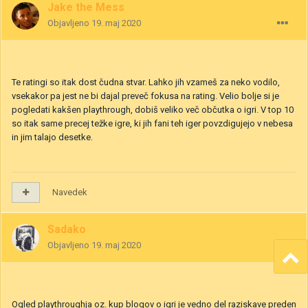
Jake the Mess
Objavljeno
19. maj 2020
Te ratingi so itak dost čudna stvar. Lahko jih vzameš za neko vodilo,
vsekakor pa jest ne bi dajal preveč fokusa na rating. Velio bolje si je
pogledati kakšen playthrough, dobiš veliko več občutka o igri. V top 10
so itak same precej težke igre, ki jih fani teh iger povzdigujejo v nebesa
in jim talajo desetke.
Navedek
Sadako
Objavljeno
19. maj 2020
Ogled playthroughja oz. kup blogov o igri je vedno del raziskave preden