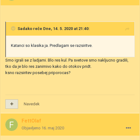
Sadako
reče Dne, 14. 5. 2020 at 21:40:
Katanci so klasika ja. Predlagam se razsiritve.
Smo igrali se z ladjami. Blo res kul. Pa svetove smo nakljucno gradili,
tko da je blo res zanimivo kako do otokov pridt.
ksno razsiritev posebej priporocas?
Navedek
FettOlaf
Objavljeno
16. maj 2020