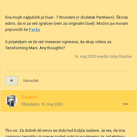
Ena mojih najljubših je Duel - 7 Wonders (+ dodatek Pantheon). Škoda
edino, da ni za več igralcev (vem za originalni Duel). Močno pa moram
priporočit še
Parks
.
S prijateljem se že več mesecev ogrevava, da skup vrževa za
Terraforming Mars. Any thoughts?
16. maj 2020
uredilo bitje Slasher
Navedek
Sadako
Objavljeno
16. maj 2020
Tko no. Za dobrih 60 evrov se dobi tud boljše zadeve. Je res, da ima
zanimivo tematiko in precej padeš notri in je primerna za začetnike v