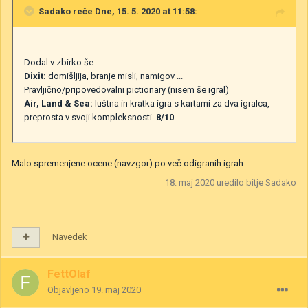
Sadako
reče Dne, 15. 5. 2020 at 11:58:
Dodal v zbirko še:
Dixit:
domišljija, branje misli, namigov ...
Pravljično/pripovedovalni pictionary
(nisem še igral)
Air, Land & Sea:
luštna in kratka igra s kartami za dva igralca,
preprosta v svoji kompleksnosti.
8/10
Malo spremenjene ocene (navzgor) po več odigranih igrah.
18. maj 2020
uredilo bitje Sadako
Navedek
FettOlaf
Objavljeno
19. maj 2020