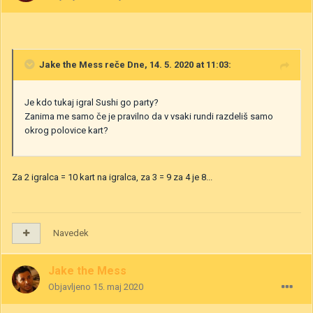
Jake the Mess
reče Dne, 14. 5. 2020 at 11:03:
Je kdo tukaj igral Sushi go party?
Zanima me samo če je pravilno da v vsaki rundi razdeliš samo
okrog polovice kart?
Za 2 igralca = 10 kart na igralca, za 3 = 9 za 4 je 8...
Navedek
Jake the Mess
Objavljeno
15. maj 2020