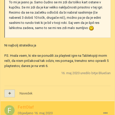
To mi je jasno ja. Samo čudno se mi zdi da toliko kart ostane v
kupčku. Se mi zdi da je kar veliko naključnosti prisotno v tej igri.
Recimo da se na začetku odločiš da bi nabiral sashimije (če
nabereš 3 dobiš 10 točk, drugače nič), možno pa je da je edini
sashimi to rundo tisti ki je bil v tvoji roki. Saj vem da je špil res
lahkotna zadeva, samo to se mi res zdi malo sumljivo
Ni najbolj strateška ja
P.S. Hvala vsem, ki ste se ponudili za playtest igre na Tabletopiji morm
rečt, da nism pričakoval tak odziv, res pomaga, trenutno smo opravili 5
playtestov, danes je na vrsti 6.
16. maj 2020
uredilo bitje BlueSan
Navedek
FettOlaf
Objavljeno
16. maj 2020