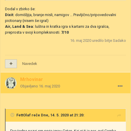
Dodal v zbirko še:
Dixit:
domišljija, branje misli, namigov ... Pravljično/pripovedovalni
pictionary
(nisem še igral)
Air, Land & Sea:
luštna in kratka igra s kartami za dva igralca,
preprosta v svoji kompleksnosti.
7/10
16. maj 2020
uredilo bitje Sadako
Navedek
Mrhovinar
Objavljeno
16. maj 2020
FettOlaf
reče Dne, 14. 5. 2020 at 21:20:
Dva tedna nazaj sm prvic igrau Catan. Kaj si ti ja nor, cuj! Carska