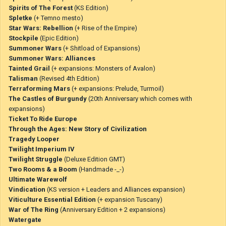
Spirits of The Forest
(KS Edition)
Spletke
(+ Temno mesto)
Star Wars: Rebellion
(+ Rise of the Empire)
Stockpile
(Epic Edition)
Summoner Wars
(+ Shitload of Expansions)
Summoner Wars: Alliances
Tainted Grail
(+ expansions: Monsters of Avalon)
Talisman
(Revised 4th Edition)
Terraforming Mars
(+ expansions: Prelude, Turmoil)
The Castles of Burgundy
(20th Anniversary which comes with
expansions)
Ticket To Ride Europe
Through the Ages: New Story of Civilization
Tragedy Looper
Twilight Imperium IV
Twilight Struggle
(Deluxe Edition GMT)
Two Rooms & a Boom
(Handmade -_-)
Ultimate Warewolf
Vindication
(KS version + Leaders and Alliances expansion)
Viticulture Essential Edition
(+ expansion Tuscany)
War of The Ring
(Anniversary Edition + 2 expansions)
Watergate