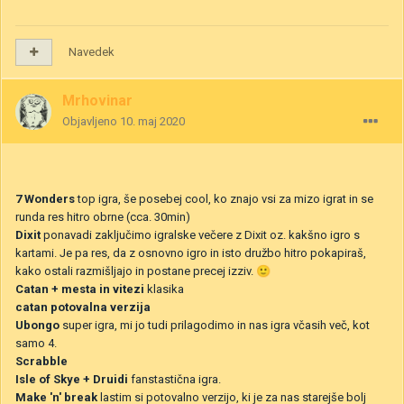
Navedek
Mrhovinar
Objavljeno
10. maj 2020
7 Wonders
top igra, še posebej cool, ko znajo vsi za mizo igrat in se
runda res hitro obrne (cca. 30min)
Dixit
ponavadi zaključimo igralske večere z Dixit oz. kakšno igro s
kartami. Je pa res, da z osnovno igro in isto družbo hitro pokapiraš,
kako ostali razmišljajo in postane precej izziv.
🙂
Catan + mesta in vitezi
klasika
catan potovalna verzija
Ubongo
super igra, mi jo tudi prilagodimo in nas igra včasih več, kot
samo 4.
Scrabble
Isle of Skye + Druidi
fanstastična igra.
Make 'n' break
lastim si potovalno verzijo, ki je za nas starejše bolj