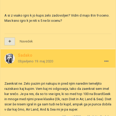
A si z vsako igro k jo kups zelo zadovoljen? Vidm d majo 8 in 9 oceno.
Mas ksno igro k je niti s 5 ne bi ocenu?
Navedek
Sadako
Objavljeno
19. maj 2020
Zaenkrat ne. Zelo pazim pri nakupu in pred njim naredim temeljito
raziskavo kaj kupim. Vem kaj mi odgovarja, tako da zaenkrat sem imel
kar srečo. Je pa res, da so to vse igre, ki so med top 100 na BoardGeek
in mnoge med njimi prave klasike (Ok, razn Dixit in Air, Land & Sea). Dixit
sicer še nisem igral in ga sam tudi ne bi kupil, ampak ga je punca dobila
v dar kaj čmo, Air Land, And & Sea mi je pa super.