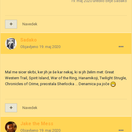
19. maj 2020
uredilo bitje Sadako
Navedek
Sadako
Objavljeno
19. maj 2020
Mal me sicer skrbi, ker jih je še kar nekaj, ki si jih želim met: Great
Western Trail, Spirit Island, War of the Ring, Hanamikoji, Twilight Strugle,
Chronicles of Crime, preostala Sherlocka ... Denarnica pa joče
Navedek
Jake the Mess
Objavljeno
19. maj 2020