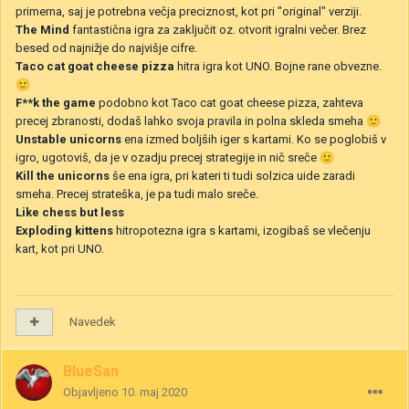
primerna, saj je potrebna večja preciznost, kot pri "original" verziji.
The Mind
fantastična igra za zaključit oz. otvorit igralni večer. Brez
besed od najnižje do najvišje cifre.
Taco cat goat cheese pizza
hitra igra kot UNO. Bojne rane obvezne.
🙂
F**k the game
podobno kot Taco cat goat cheese pizza, zahteva
precej zbranosti, dodaš lahko svoja pravila in polna skleda smeha
🙂
Unstable unicorns
ena izmed boljših iger s kartami. Ko se poglobiš v
igro, ugotoviš, da je v ozadju precej strategije in nič sreče
🙂
Kill the unicorns
še ena igra, pri kateri ti tudi solzica uide zaradi
smeha. Precej strateška, je pa tudi malo sreče.
Like chess but less
Exploding kittens
hitropotezna igra s kartami, izogibaš se vlečenju
kart, kot pri UNO.
Navedek
BlueSan
Objavljeno
10. maj 2020