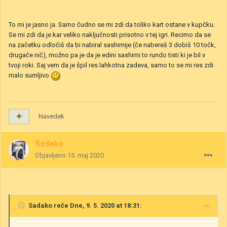
To mi je jasno ja. Samo čudno se mi zdi da toliko kart ostane v kupčku.
Se mi zdi da je kar veliko naključnosti prisotno v tej igri. Recimo da se
na začetku odločiš da bi nabiral sashimije (če nabereš 3 dobiš 10 točk,
drugače nič), možno pa je da je edini sashimi to rundo tisti ki je bil v
tvoji roki. Saj vem da je špil res lahkotna zadeva, samo to se mi res zdi
malo sumljivo
Navedek
Sadako
Objavljeno
15. maj 2020
Sadako
reče Dne, 9. 5. 2020 at 18:31: