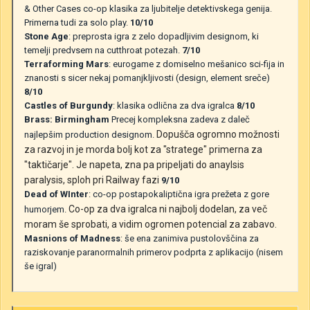
& Other Cases co-op klasika za ljubitelje detektivskega genija.
Primerna tudi za solo play.
10/10
Stone Age
: preprosta igra z zelo dopadljivim designom, ki
temelji predvsem na cutthroat potezah.
7/10
Terraforming Mars
: eurogame z domiselno mešanico sci-fija in
znanosti s sicer nekaj pomanjkljivosti (design, element sreče)
8/10
Castles of Burgundy
: klasika odlična za dva igralca
8/10
Brass: Birmingham
Precej kompleksna zadeva z daleč
Dopušča ogromno možnosti
najlepšim production designom.
za razvoj in je morda bolj kot za "stratege" primerna za
"taktičarje". Je napeta, zna pa pripeljati do anaylsis
paralysis, sploh pri Railway fazi
9/10
Dead of WInter
: co-op postapokaliptična igra prežeta z gore
Co-op za dva igralca ni najbolj dodelan, za več
humorjem.
moram še sprobati, a vidim ogromen potencial za zabavo.
Masnions of Madness
: še ena zanimiva pustolovščina za
raziskovanje paranormalnih primerov podprta z aplikacijo (nisem
še igral)