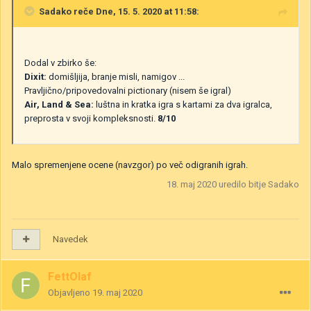
Sadako
reče Dne, 15. 5. 2020 at 11:58:
Dodal v zbirko še:
Dixit:
domišljija, branje misli, namigov ...
Pravljično/pripovedovalni pictionary
(nisem še igral)
Air, Land & Sea:
luštna in kratka igra s kartami za dva igralca,
preprosta v svoji kompleksnosti.
8/10
Malo spremenjene ocene (navzgor) po več odigranih igrah.
18. maj 2020
uredilo bitje Sadako
Navedek
FettOlaf
Objavljeno
19. maj 2020