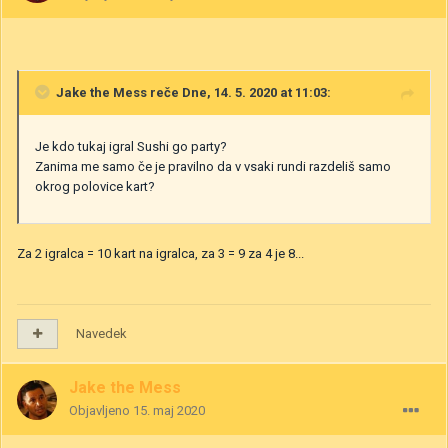
Jake the Mess
reče Dne, 14. 5. 2020 at 11:03:
Je kdo tukaj igral Sushi go party?
Zanima me samo če je pravilno da v vsaki rundi razdeliš samo
okrog polovice kart?
Za 2 igralca = 10 kart na igralca, za 3 = 9 za 4 je 8...
Navedek
Jake the Mess
Objavljeno
15. maj 2020