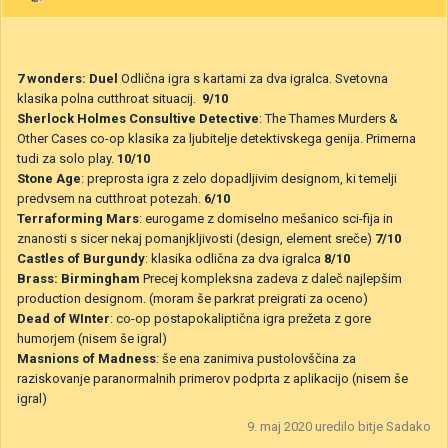
7 wonders: Duel
Odlična igra s kartami za dva igralca. Svetovna
klasika polna cutthroat situacij.
9/10
Sherlock Holmes Consultive Detective
: The Thames Murders &
Other Cases co-op klasika za ljubitelje detektivskega genija. Primerna
tudi za solo play.
10/10
Stone Age
: preprosta igra z zelo dopadljivim designom, ki temelji
predvsem na cutthroat potezah.
6/10
Terraforming Mars
: eurogame z domiselno mešanico sci-fija in
znanosti s sicer nekaj pomanjkljivosti (design, element sreče)
7/10
Castles of Burgundy
: klasika odlična za dva igralca
8/10
Brass: Birmingham
Precej kompleksna zadeva z daleč najlepšim
production designom. (moram še parkrat preigrati za oceno)
Dead of WInter
: co-op postapokaliptična igra prežeta z gore
humorjem (nisem še igral)
Masnions of Madness
: še ena zanimiva pustolovščina za
raziskovanje paranormalnih primerov podprta z aplikacijo (nisem še
igral)
9. maj 2020
uredilo bitje Sadako