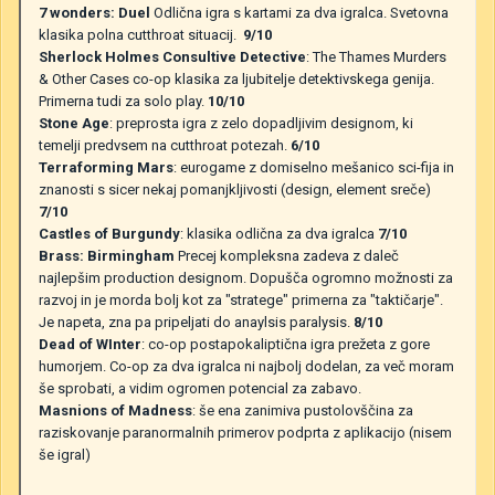
7 wonders: Duel
Odlična igra s kartami za dva igralca. Svetovna
klasika polna cutthroat situacij.
9/10
Sherlock Holmes Consultive Detective
: The Thames Murders
& Other Cases co-op klasika za ljubitelje detektivskega genija.
Primerna tudi za solo play.
10/10
Stone Age
: preprosta igra z zelo dopadljivim designom, ki
temelji predvsem na cutthroat potezah.
6/10
Terraforming Mars
: eurogame z domiselno mešanico sci-fija in
znanosti s sicer nekaj pomanjkljivosti (design, element sreče)
7/10
Castles of Burgundy
: klasika odlična za dva igralca
7/10
Brass: Birmingham
Precej kompleksna zadeva z daleč
najlepšim production designom. Dopušča ogromno možnosti za
razvoj in je morda bolj kot za "stratege" primerna za "taktičarje".
Je napeta, zna pa pripeljati do anaylsis paralysis.
8/10
Dead of WInter
: co-op postapokaliptična igra prežeta z gore
humorjem. Co-op za dva igralca ni najbolj dodelan, za več moram
še sprobati, a vidim ogromen potencial za zabavo.
Masnions of Madness
: še ena zanimiva pustolovščina za
raziskovanje paranormalnih primerov podprta z aplikacijo (nisem
še igral)