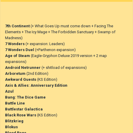
7th Continent
(+ What Goes Up must come down + Facing The
Elements + The Icy Mage + The Forbidden Sanctuary + Swamp of
Madness)
7 Wonders
(+ expansion: Leaders)
7 Wonders Duel
(+Parthenon expansion)
Age of Steam
(Eagle-Gryphon Deluxe 2019 version + 2 map
expansions)
Android Netrunner
(+ shitload of expansions)
Arboretum
(2nd Edition)
Awkward Guests
(KS Edition)
Axis & Allies: Anniversary Edition
Azul
Bang: The Dice Game
Battle Line
Battlestar Galactica
Black Rose Wars
(KS Edition)
Blitzkrieg
Blokus
Blood Rage