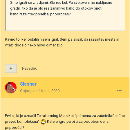
Smo igrali se z ladjami. Blo res kul. Pa svetove smo nakljucno
gradili, tko da je blo res zanimivo kako do otokov pridt.
ksno razsiritev posebej priporocas?
Ravno to, ker ostalih nisem igral. Sem pa slišal, da razširitev mesta in
vitezi dodajo neko novo dimenzijo.
Navedek
Slasher
Objavljeno
16. maj 2020
Prvi si, ki je označil Terraforming Mars kot "primerna za začetnike" in "ne
preveč kompleksna"
Katero igro pa bi ti za podoben denar
priporočal?