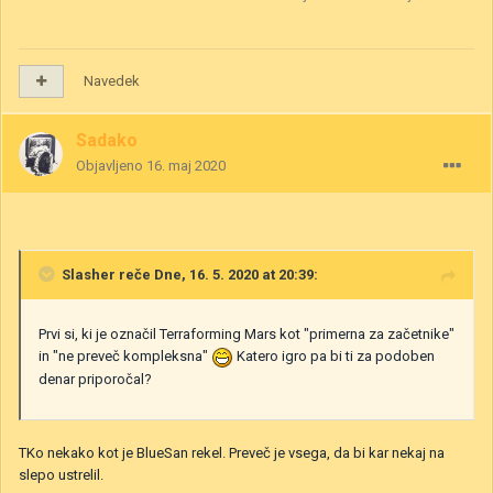
Navedek
Sadako
Objavljeno
16. maj 2020
Slasher
reče Dne, 16. 5. 2020 at 20:39:
Prvi si, ki je označil Terraforming Mars kot "primerna za začetnike"
in "ne preveč kompleksna"
Katero igro pa bi ti za podoben
denar priporočal?
TKo nekako kot je BlueSan rekel. Preveč je vsega, da bi kar nekaj na
slepo ustrelil.