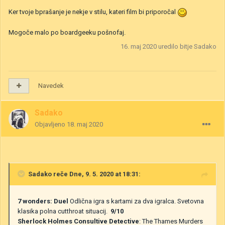
Ker tvoje bprašanje je nekje v stilu, kateri film bi priporočal
Mogoče malo po boardgeeku pošnofaj.
16. maj 2020
uredilo bitje Sadako
Navedek
Sadako
Objavljeno
18. maj 2020
Sadako
reče Dne, 9. 5. 2020 at 18:31:
7 wonders: Duel
Odlična igra s kartami za dva igralca. Svetovna
klasika polna cutthroat situacij.
9/10
Sherlock Holmes Consultive Detective
: The Thames Murders