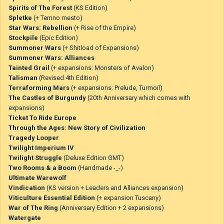
Spirits of The Forest
(KS Edition)
Spletke
(+ Temno mesto)
Star Wars: Rebellion
(+ Rise of the Empire)
Stockpile
(Epic Edition)
Summoner Wars
(+ Shitload of Expansions)
Summoner Wars: Alliances
Tainted Grail
(+ expansions: Monsters of Avalon)
Talisman
(Revised 4th Edition)
Terraforming Mars
(+ expansions: Prelude, Turmoil)
The Castles of Burgundy
(20th Anniversary which comes with
expansions)
Ticket To Ride Europe
Through the Ages: New Story of Civilization
Tragedy Looper
Twilight Imperium IV
Twilight Struggle
(Deluxe Edition GMT)
Two Rooms & a Boom
(Handmade -_-)
Ultimate Warewolf
Vindication
(KS version + Leaders and Alliances expansion)
Viticulture Essential Edition
(+ expansion Tuscany)
War of The Ring
(Anniversary Edition + 2 expansions)
Watergate