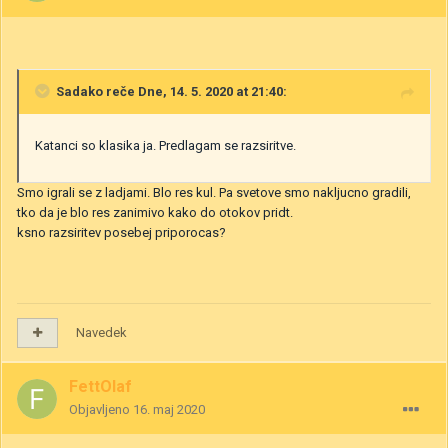
Sadako
reče Dne, 14. 5. 2020 at 21:40:
Katanci so klasika ja. Predlagam se razsiritve.
Smo igrali se z ladjami. Blo res kul. Pa svetove smo nakljucno gradili,
tko da je blo res zanimivo kako do otokov pridt.
ksno razsiritev posebej priporocas?
Navedek
FettOlaf
Objavljeno
16. maj 2020