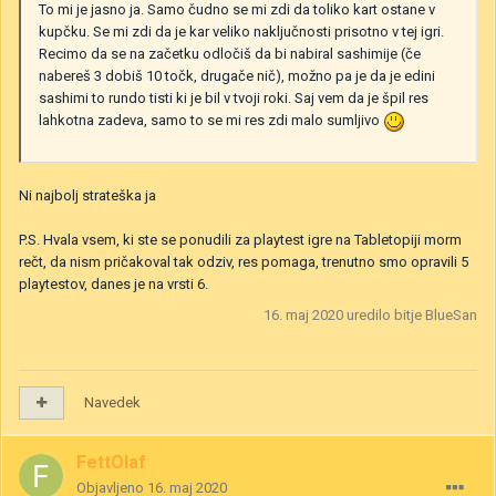
To mi je jasno ja. Samo čudno se mi zdi da toliko kart ostane v
kupčku. Se mi zdi da je kar veliko naključnosti prisotno v tej igri.
Recimo da se na začetku odločiš da bi nabiral sashimije (če
nabereš 3 dobiš 10 točk, drugače nič), možno pa je da je edini
sashimi to rundo tisti ki je bil v tvoji roki. Saj vem da je špil res
lahkotna zadeva, samo to se mi res zdi malo sumljivo
Ni najbolj strateška ja
P.S. Hvala vsem, ki ste se ponudili za playtest igre na Tabletopiji morm
rečt, da nism pričakoval tak odziv, res pomaga, trenutno smo opravili 5
playtestov, danes je na vrsti 6.
16. maj 2020
uredilo bitje BlueSan
Navedek
FettOlaf
Objavljeno
16. maj 2020