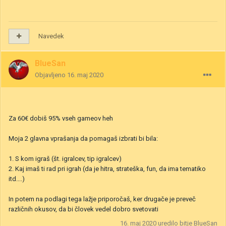
Navedek
BlueSan
Objavljeno
16. maj 2020
Za 60€ dobiš 95% vseh gameov heh
Moja 2 glavna vprašanja da pomagaš izbrati bi bila:
1. S kom igraš (št. igralcev, tip igralcev)
2. Kaj imaš ti rad pri igrah (da je hitra, strateška, fun, da ima tematiko
itd....)
In potem na podlagi tega lažje priporočaš, ker drugače je preveč
različnih okusov, da bi človek vedel dobro svetovati
16. maj 2020
uredilo bitje BlueSan