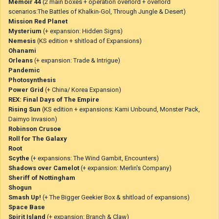
Memoir 44
(2 main boxes + operation overlord + overlord
scenarios:The Battles of Khalkin-Gol, Through Jungle & Desert)
Mission Red Planet
Mysterium
(+ expansion: Hidden Signs)
Nemesis
(KS edition + shitload of Expansions)
Ohanami
Orleans
(+ expansion: Trade & Intrigue)
Pandemic
Photosynthesis
Power Grid
(+ China/ Korea Expansion)
REX: Final Days of The Empire
Rising Sun
(KS edition + expansions: Kami Unbound, Monster Pack,
Daimyo Invasion)
Robinson Crusoe
Roll for The Galaxy
Root
Scythe
(+ expansions: The Wind Gambit, Encounters)
Shadows over Camelot
(+ expansion: Merlin's Company)
Sheriff of Nottingham
Shogun
Smash Up!
(+ The Bigger Geekier Box & shitload of expansions)
Space Base
Spirit Island
(+ expansion: Branch & Claw)