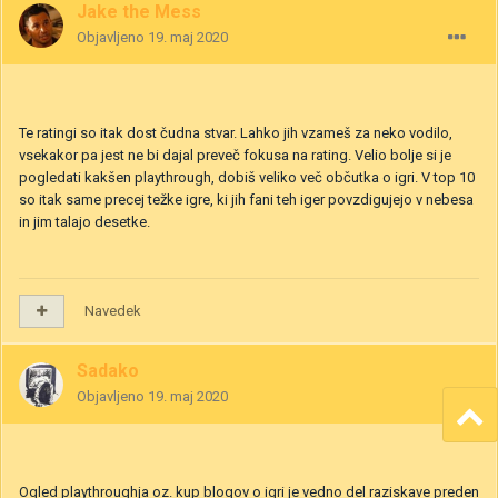
Jake the Mess
Objavljeno
19. maj 2020
Te ratingi so itak dost čudna stvar. Lahko jih vzameš za neko vodilo,
vsekakor pa jest ne bi dajal preveč fokusa na rating. Velio bolje si je
pogledati kakšen playthrough, dobiš veliko več občutka o igri. V top 10
so itak same precej težke igre, ki jih fani teh iger povzdigujejo v nebesa
in jim talajo desetke.
Navedek
Sadako
Objavljeno
19. maj 2020
Ogled playthroughja oz. kup blogov o igri je vedno del raziskave preden