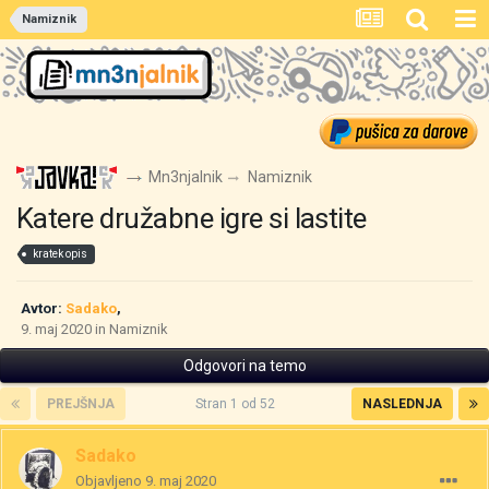
Namiznik
Mn3njalnik
Namiznik
Katere družabne igre si lastite
kratek opis
Avtor:
Sadako
,
9. maj 2020
in
Namiznik
Odgovori na temo
PREJŠNJA
Stran 1 od 52
NASLEDNJA
Sadako
Objavljeno
9. maj 2020