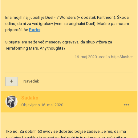
Ena mojih najljubših je Duel - 7 Wonders (+ dodatek Pantheon). Škoda
edino, da ni za več igralcev (vem za originalni Duel). Močno pa moram
priporočit še
Parks
.
S prijateljem se že več mesecev ogrevava, da skup vrževa za
Terraforming Mars. Any thoughts?
16. maj 2020
uredilo bitje Slasher
Navedek
Sadako
Objavljeno
16. maj 2020
Tko no. Za dobrih 60 evrov se dobi tud boljše zadeve. Je res, da ima
zanimivo tematiko in precej padeš notri in je primerna za začetnike v