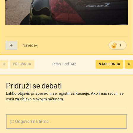
Navedek
1
PREJŠNJA
Stran 1 od 342
NASLEDNJA
Pridruži se debati
Lahko objaviš prispevek in se registriraš kasneje. Ako imaš račun,
se
vpiši
za objavo s svojim računom.
Odgovori na temo...