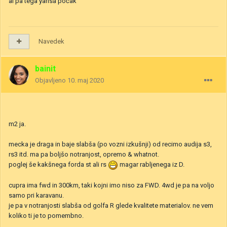
al pa tega yarisa počak
Navedek
bainit
Objavljeno
10. maj 2020
m2 ja.
mecka je draga in baje slabša (po vozni izkušnji) od recimo audija s3,
rs3 itd. ma pa boljšo notranjost, opremo & whatnot.
poglej še kakšnega forda st ali rs
magar rabljenega iz D.
cupra ima fwd in 300km, taki kojni imo niso za FWD. 4wd je pa na voljo
samo pri karavanu.
je pa v notranjosti slabša od golfa R glede kvalitete materialov. ne vem
koliko ti je to pomembno.