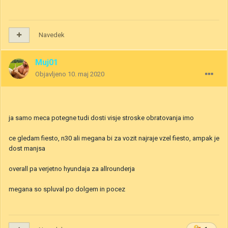
Navedek
Muj01
Objavljeno
10. maj 2020
ja samo meca potegne tudi dosti visje stroske obratovanja imo
ce gledam fiesto, n30 ali megana bi za vozit najraje vzel fiesto, ampak je
dost manjsa
overall pa verjetno hyundaja za allrounderja
megana so spluval po dolgem in pocez