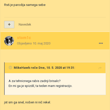
Rs6 je parodija samega sebe
Navedek
stom1c
Objavljeno
10. maj 2020
MikeHawk
reče Dne, 10. 5. 2020 at 19:31:
A za tehnicnega rabis zadnji brisalc?
En mi ga je spizdil, ta teden mam registracijo.
jst sm ga snel, noben ni nič rekel.