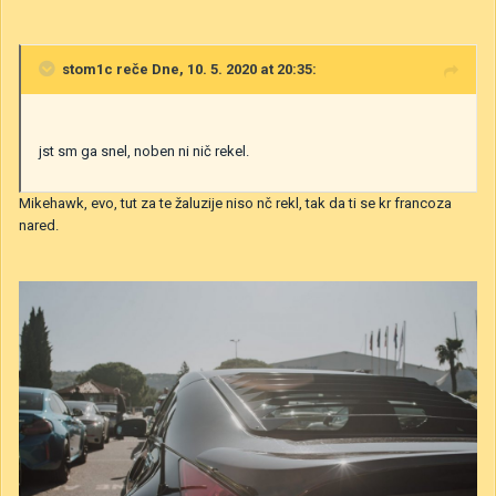
stom1c
reče Dne, 10. 5. 2020 at 20:35:
jst sm ga snel, noben ni nič rekel.
Mikehawk, evo, tut za te žaluzije niso nč rekl, tak da ti se kr francoza
nared.