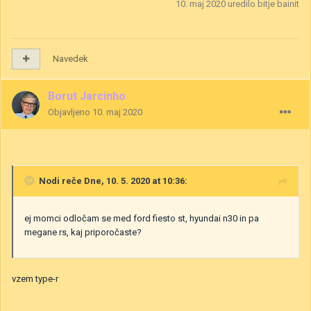
10. maj 2020
uredilo bitje bainit
Navedek
Borut Jarcinho
Objavljeno
10. maj 2020
Nodi
reče Dne, 10. 5. 2020 at 10:36:
ej momci odločam se med ford fiesto st, hyundai n30 in pa
megane rs, kaj priporočaste?
vzem type-r