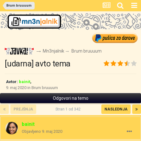
Brum bruuuum
Mn3njalnik
Brum bruuuum
[udarna] avto tema
Avtor:
bainit
,
9. maj 2020
in
Brum bruuuum
Odgovori na temo
PREJŠNJA
Stran 1 od 342
NASLEDNJA
bainit
Objavljeno
9. maj 2020