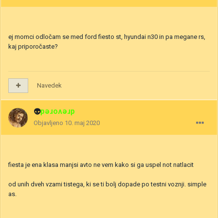
ej momci odločam se med ford fiesto st, hyundai n30 in pa megane rs,
kaj priporočaste?
Navedek
👽
drevored
Objavljeno
10. maj 2020
fiesta je ena klasa manjsi avto ne vem kako si ga uspel not natlacit
od unih dveh vzami tistega, ki se ti bolj dopade po testni voznji. simple
as.