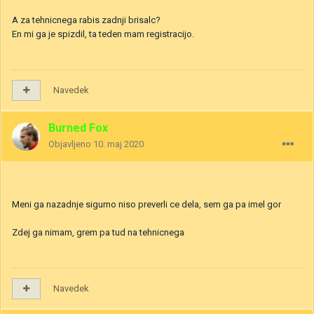
A za tehnicnega rabis zadnji brisalc?
En mi ga je spizdil, ta teden mam registracijo.
Navedek
Burned Fox
Objavljeno
10. maj 2020
Meni ga nazadnje sigurno niso preverli ce dela, sem ga pa imel gor
Zdej ga nimam, grem pa tud na tehnicnega
Navedek