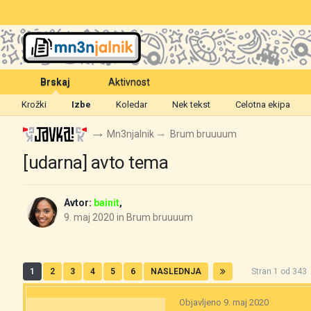
Brskaj
Aktivnost
Krožki
Izbe
Koledar
Nek tekst
Celotna ekipa
Mn3njalnik
Brum bruuuum
[udarna] avto tema
Avtor:
bainit
,
9. maj 2020
in
Brum bruuuum
1
2
3
4
5
6
NASLEDNJA
Stran 1 od 34
Objavljeno
9. maj 2020