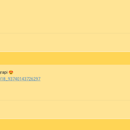
grapi
😍