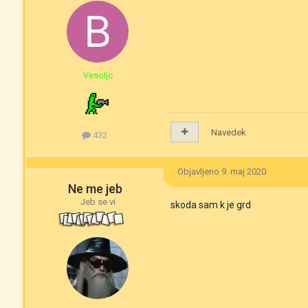
Vesoljc
Navedek
432
Objavljeno
9. maj 2020
Ne me jeb
Jeb se vi
skoda sam k je grd