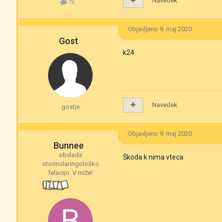
Navedek
7k
Objavljeno
9. maj 2020
Gost
k24
Navedek
gostje
Objavljeno
9. maj 2020
Bunnee
obvlada
Škoda k nima vteca
otorinolaringološko
felacijo. V miže!