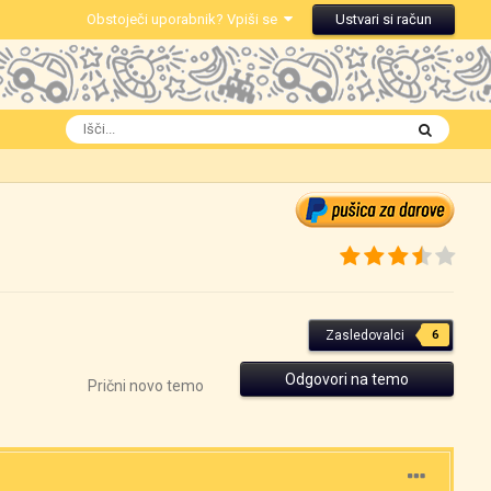
Obstoječi uporabnik? Vpiši se
Ustvari si račun
Zasledovalci
6
Odgovori na temo
Prični novo temo