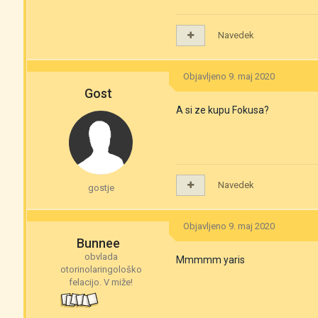
Navedek
Objavljeno
9. maj 2020
Gost
A si ze kupu Fokusa?
Navedek
gostje
Objavljeno
9. maj 2020
Bunnee
obvlada
Mmmmm yaris
otorinolaringološko
felacijo. V miže!