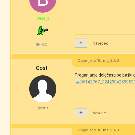
Vesoljc
Navedek
432
Objavljeno
10. maj 2020
Gost
Preganjanje dolgčasa po baški 
gostje
Navedek
Objavljeno
10. maj 2020