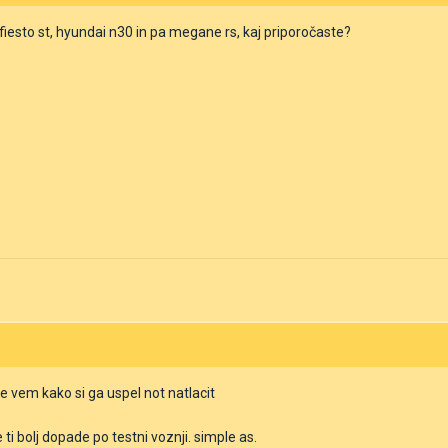
esto st, hyundai n30 in pa megane rs, kaj priporočaste?
ne vem kako si ga uspel not natlacit
 ti bolj dopade po testni voznji. simple as.