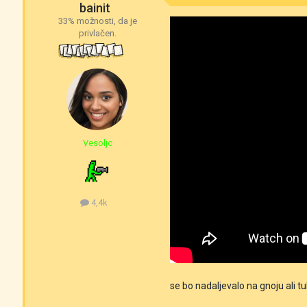
bainit
33% možnosti, da je
privlačen.
Vesoljc
4,4k
se bo nadaljevalo na gnoju ali t