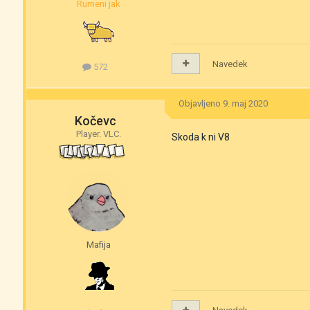
Rumeni jak
Navedek
572
Objavljeno
9. maj 2020
Kočevc
Player. VLC.
Skoda k ni V8
Mafija