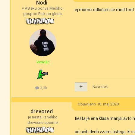
Nodi
v Avteku poriva Mediko,
ej momci odločam se med ford fi
gospod Pisk pa gleda.
Vesoljc
Navedek
3,3k
Objavljeno
10. maj 2020
drevored
je nastal iz veliko
fiesta je ena klasa manjsi avto 
drevesne sperme!
od unih dveh vzami tistega, ki se