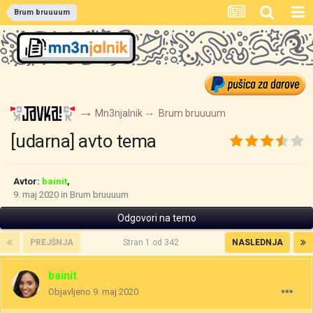
Brum bruuuum
Mn3njalnik
Brum bruuuum
[udarna] avto tema
Avtor:
bainit
,
9. maj 2020
in
Brum bruuuum
Odgovori na temo
PREJŠNJA
Stran 1 od 342
NASLEDNJA
bainit
Objavljeno
9. maj 2020