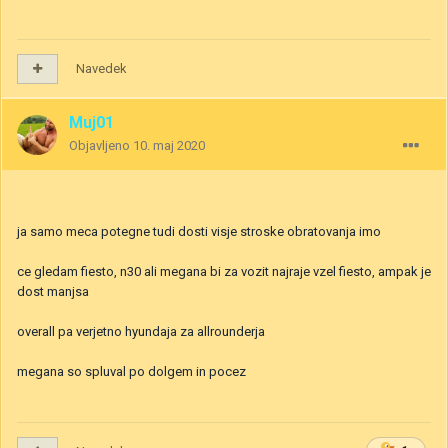
Navedek
Muj01
Objavljeno
10. maj 2020
ja samo meca potegne tudi dosti visje stroske obratovanja imo
ce gledam fiesto, n30 ali megana bi za vozit najraje vzel fiesto, ampak je
dost manjsa
overall pa verjetno hyundaja za allrounderja
megana so spluval po dolgem in pocez