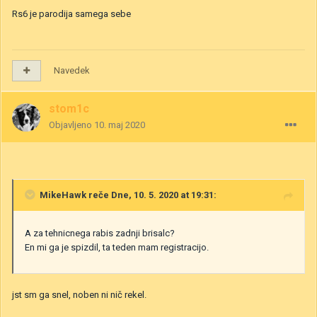
Rs6 je parodija samega sebe
Navedek
stom1c
Objavljeno
10. maj 2020
MikeHawk
reče Dne, 10. 5. 2020 at 19:31:
A za tehnicnega rabis zadnji brisalc?
En mi ga je spizdil, ta teden mam registracijo.
jst sm ga snel, noben ni nič rekel.