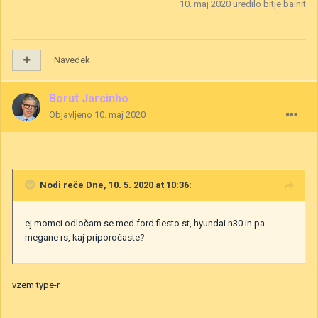
10. maj 2020
uredilo bitje bainit
Navedek
Borut Jarcinho
Objavljeno
10. maj 2020
Nodi
reče Dne, 10. 5. 2020 at 10:36:
ej momci odločam se med ford fiesto st, hyundai n30 in pa
megane rs, kaj priporočaste?
vzem type-r