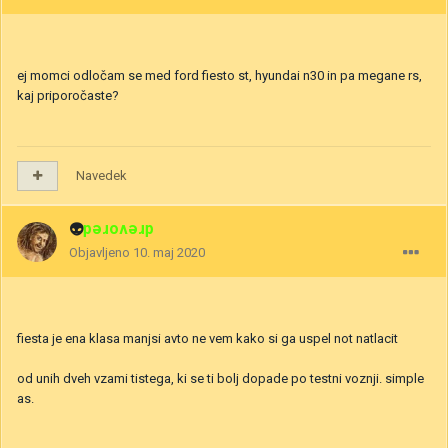
ej momci odločam se med ford fiesto st, hyundai n30 in pa megane rs,
kaj priporočaste?
Navedek
👽
drevored
Objavljeno
10. maj 2020
fiesta je ena klasa manjsi avto ne vem kako si ga uspel not natlacit
od unih dveh vzami tistega, ki se ti bolj dopade po testni voznji. simple
as.