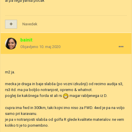
al pa tega yarisa počak
Navedek
bainit
Objavljeno
10. maj 2020
m2 ja.
mecka je draga in baje slabša (po vozni izkušnji) od recimo audija s3,
rs3 itd. ma pa boljšo notranjost, opremo & whatnot.
poglej še kakšnega forda st ali rs
magar rabljenega iz D.
cupra ima fwd in 300km, taki kojni imo niso za FWD. 4wd je pa na voljo
samo pri karavanu.
je pa v notranjosti slabša od golfa R glede kvalitete materialov. ne vem
koliko ti je to pomembno.