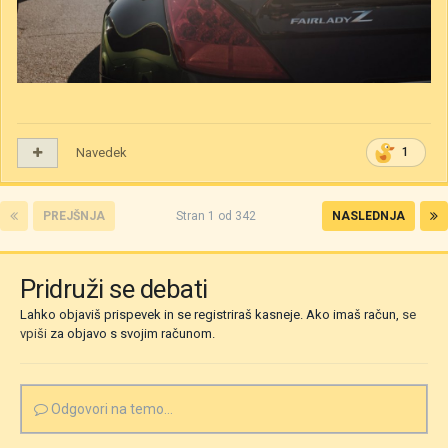
Navedek
1
PREJŠNJA
Stran 1 od 342
NASLEDNJA
Pridruži se debati
Lahko objaviš prispevek in se registriraš kasneje. Ako imaš račun,
se
vpiši
za objavo s svojim računom.
Odgovori na temo...