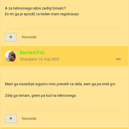
A za tehnicnega rabis zadnji brisalc?
En mi ga je spizdil, ta teden mam registracijo.
Navedek
Burned Fox
Objavljeno
10. maj 2020
Meni ga nazadnje sigurno niso preverli ce dela, sem ga pa imel gor
Zdej ga nimam, grem pa tud na tehnicnega
Navedek