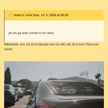
stom1c
reče Dne, 10. 5. 2020 at 20:35:
jst sm ga snel, noben ni nič rekel.
Mikehawk, evo, tut za te žaluzije niso nč rekl, tak da ti se kr francoza
nared.