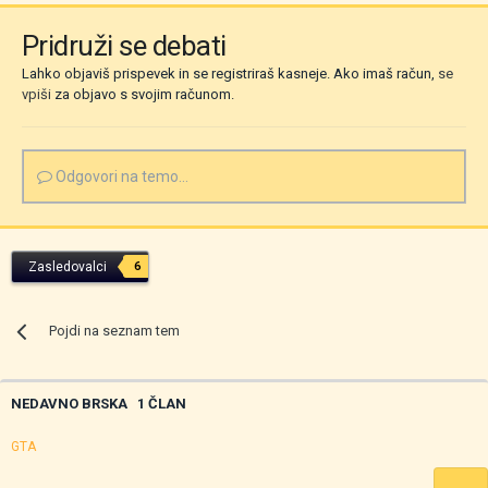
Pridruži se debati
Lahko objaviš prispevek in se registriraš kasneje. Ako imaš račun,
se
vpiši
za objavo s svojim računom.
Odgovori na temo...
Zasledovalci
6
Pojdi na seznam tem
NEDAVNO BRSKA
1 ČLAN
GTA