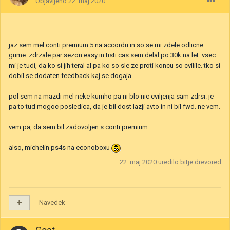
Objavljeno
22. maj 2020
jaz sem mel conti premium 5 na accordu in so se mi zdele odlicne
gume. zdrzale par sezon easy in tisti cas sem delal po 30k na let. vsec
mi je tudi, da ko si jih teral al pa ko so sle ze proti koncu so cvilile. tko si
dobil se dodaten feedback kaj se dogaja.
pol sem na mazdi mel neke kumho pa ni blo nic cviljenja sam zdrsi. je
pa to tud mogoc posledica, da je bil dost lazji avto in ni bil fwd. ne vem.
vem pa, da sem bil zadovoljen s conti premium.
also, michelin ps4s na econoboxu
22. maj 2020
uredilo bitje drevored
Navedek