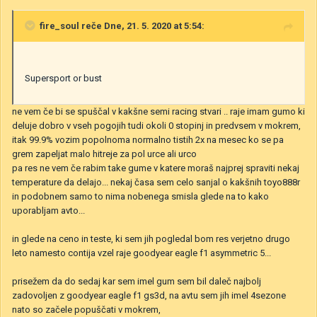
fire_soul
reče Dne, 21. 5. 2020 at 5:54:
Supersport or bust
ne vem če bi se spuščal v kakšne semi racing stvari .. raje imam gumo ki
deluje dobro v vseh pogojih tudi okoli 0 stopinj in predvsem v mokrem,
itak 99.9% vozim popolnoma normalno tistih 2x na mesec ko se pa
grem zapeljat malo hitreje za pol urce ali urco
pa res ne vem če rabim take gume v katere moraš najprej spraviti nekaj
temperature da delajo... nekaj časa sem celo sanjal o kakšnih toyo888r
in podobnem samo to nima nobenega smisla glede na to kako
uporabljam avto...
in glede na ceno in teste, ki sem jih pogledal bom res verjetno drugo
leto namesto contija vzel raje goodyear eagle f1 asymmetric 5...
prisežem da do sedaj kar sem imel gum sem bil daleč najbolj
zadovoljen z goodyear eagle f1 gs3d, na avtu sem jih imel 4sezone
nato so začele popuščati v mokrem,