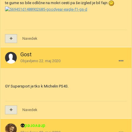
te gume so bile odlične na mokri cesti pa še izgled je bil fajn
Navedek
Gost
Objavljeno
22. maj 2020
GY Supersport je tko k Michelin PS4S.
Navedek
👽
drevored