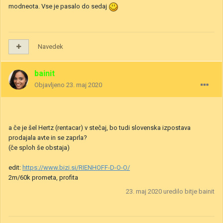
modneota. Vse je pasalo do sedaj
Navedek
bainit
Objavljeno
23. maj 2020
a če je šel Hertz (rentacar) v stečaj, bo tudi slovenska izpostava
prodajala avte in se zaprla?
(če sploh še obstaja)
edit:
https://www.bizi.si/RIENHOFF-D-O-O/
2m/60k prometa, profita
23. maj 2020
uredilo bitje bainit