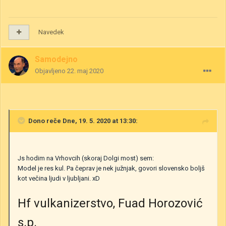
Navedek
Samodejno
Objavljeno
22. maj 2020
Dono
reče Dne, 19. 5. 2020 at 13:30:
Js hodim na Vrhovcih (skoraj Dolgi most) sem:
Model je res kul. Pa čeprav je nek južnjak, govori slovensko boljš
kot večina ljudi v ljubljani. xD
Hf vulkanizerstvo, Fuad Horozović
s.p.