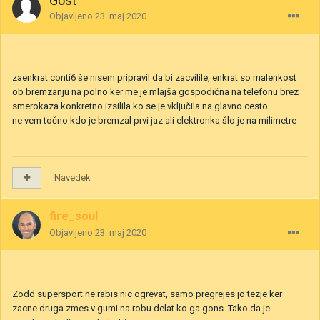
Gost
Objavljeno
23. maj 2020
zaenkrat conti6 še nisem pripravil da bi zacvilile, enkrat so malenkost
ob bremzanju na polno ker me je mlajša gospodična na telefonu brez
smerokaza konkretno izsilila ko se je vključila na glavno cesto...
ne vem točno kdo je bremzal prvi jaz ali elektronka šlo je na milimetre
Navedek
fire_soul
Objavljeno
23. maj 2020
Zodd supersport ne rabis nic ogrevat, samo pregrejes jo tezje ker
zacne druga zmes v gumi na robu delat ko ga gons. Tako da je