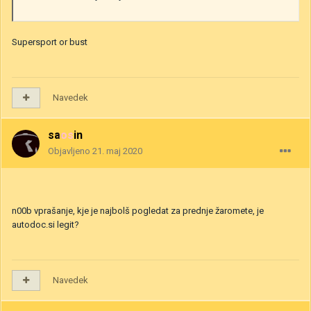
Supersport or bust
Navedek
saosin
Objavljeno
21. maj 2020
n00b vprašanje, kje je najbolš pogledat za prednje žaromete, je
autodoc.si legit?
Navedek