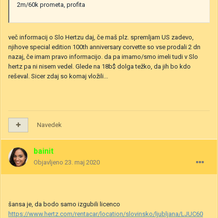
2m/60k prometa, profita
več informacij o Slo Hertzu daj, če maš plz. spremljam US zadevo,
njihove special edition 100th anniversary corvette so vse prodali 2 dn
nazaj, če imam pravo informacijo. da pa imamo/smo imeli tudi v Slo
hertz pa ni nisem vedel. Glede na 18b$ dolga težko, da jih bo kdo
reševal. Sicer zdaj so komaj vložili...
Navedek
bainit
Objavljeno
23. maj 2020
šansa je, da bodo samo izgubili licenco
https://www.hertz.com/rentacar/location/slovinsko/ljubljana/LJUC60