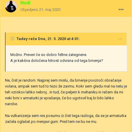
Nodi
Objavljeno
21. maj 2020
Tadey
reče Dne, 21. 5. 2020 at 4:01:
Možno. Preveri če so dobro feltne zategnene.
A je kakšna določena hitrost odvisna od tega brnenja?
Ne, čist je random. Najprej sem mislu, da brnenje povzroči obračanje
volana, ampak sem tud to tezo že zavrnu. Kokr sem gledu mal na netu je
teh vzrokov lahko nebroj.. in tud, če peljem k mehaniku in rečem da mi
neki brni v armaturki je vprašanje, če bo ugotovil kaj bi bilo lahko
narobe.
Na vulkanizerja sem res posumu iz čist tega razloga, da se je armaturka
začela oglašat po menjavi gum. Pred tem ne bu ne mu.