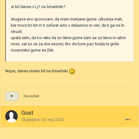
si bil danes v Lj? na Smartinki?
drugace evo sporocam, da mam menjane gume. izkusnja meh,
ker mors tm bit in ti zafurat avto v delavnico in ven, da ti ga ne bi
okuzli.
upala sem, da bo reku da so letne gume sam se za letos in rabm
nove. zal so se za dve sezoni, tko da bom pac furala te gnile
tovarniske gume se 2let.
Nope, danes nisem bil na šmartinki
Navedek
Gost
Objavljeno
22. maj 2020