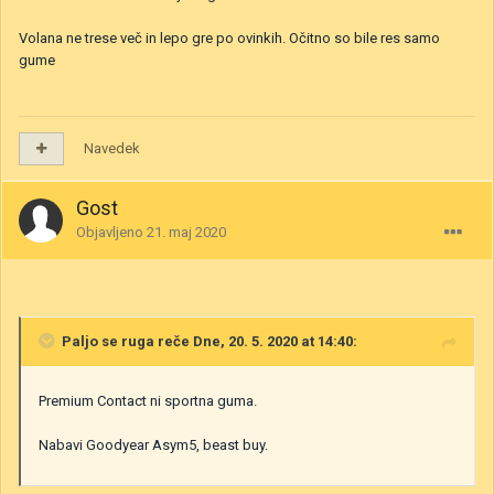
Volana ne trese več in lepo gre po ovinkih. Očitno so bile res samo
gume
Navedek
Gost
Objavljeno
21. maj 2020
Paljo se ruga
reče Dne, 20. 5. 2020 at 14:40:
Premium Contact ni sportna guma.
Nabavi Goodyear Asym5, beast buy.