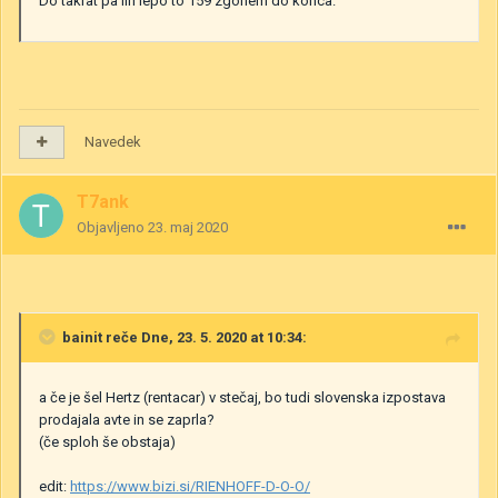
Do takrat pa lih lepo to 159 zgonem do konca.
Navedek
T7ank
Objavljeno
23. maj 2020
bainit
reče Dne, 23. 5. 2020 at 10:34:
a če je šel Hertz (rentacar) v stečaj, bo tudi slovenska izpostava
prodajala avte in se zaprla?
(če sploh še obstaja)
edit:
https://www.bizi.si/RIENHOFF-D-O-O/