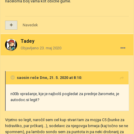
naceloma bolj varna kot obicne gume.
Navedek
Tadey
Objavljeno
23. maj 2020
saosin
reče Dne, 21. 5. 2020 at 8:10:
n00b vprašanje, kje je najbolš pogledat za prednje žaromete, je
autodoc.si legit?
Vrjetno so legit, naročil sem cel kup stvari tam za mojga C5 (bunke za
hidravliko, par prčkarij...), sodelavc za njegovga bmwja (kaj točno se ne
spomnem), pa lambdo sondo sem za puntota in pa neki drobnarij za