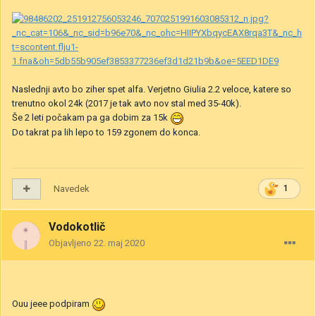
Naslednji avto bo ziher spet alfa. Verjetno Giulia 2.2 veloce, katere so
trenutno okol 24k (2017 je tak avto nov stal med 35-40k).
Še 2 leti počakam pa ga dobim za 15k
Do takrat pa lih lepo to 159 zgonem do konca.
Navedek
1
Vodokotlič
Objavljeno
22. maj 2020
Ouu jeee podpiram