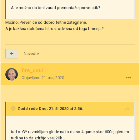
A je možno da brni zarad premontaže pnevmatik?
Možno. Preveri če so dobro feltne zategnene.
A je kakšna določena hitrost odvisna od tega brnenja?
Navedek
fire_soul
Objavljeno
21. maj 2020
Zodd
reče Dne, 21. 5. 2020 at 2:56:
tud o GY razmišljam glede na to da so 4 gume skor 600e, gledam
tudi na to da zdržijo vsaj 20k...