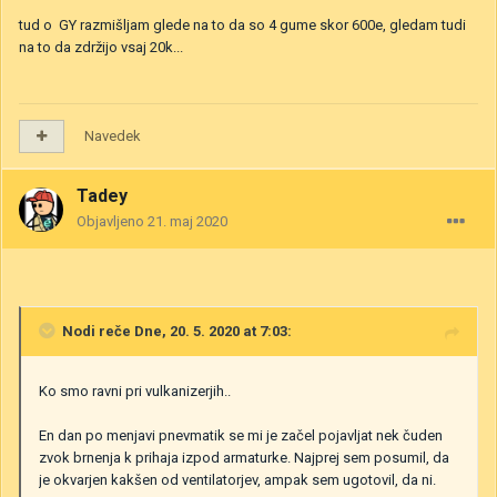
tud o GY razmišljam glede na to da so 4 gume skor 600e, gledam tudi
na to da zdržijo vsaj 20k...
Navedek
Tadey
Objavljeno
21. maj 2020
Nodi
reče Dne, 20. 5. 2020 at 7:03:
Ko smo ravni pri vulkanizerjih..
En dan po menjavi pnevmatik se mi je začel pojavljat nek čuden
zvok brnenja k prihaja izpod armaturke. Najprej sem posumil, da
je okvarjen kakšen od ventilatorjev, ampak sem ugotovil, da ni.