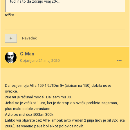
tudi na to da zdržijo vsaj 20k...
težko
Navedek
G-Man
Objavljeno
21. maj 2020
Danes je moja Alfa 159 1.9JTDm 8v (čipiran na 150) dobila nove
svečke.
20e mi je računal model. Dal sem mu 30.
Jebal se je več kot 1 uro, ker je dostop do svečk prekleto zagaman,
plus malo so ble zarustane.
Avto bo mel čez 500km 300k.
Lahko vsi pljuvate čez Alfe, ampak avto vreden 2 jurja (nov je bil 32k leta
2006), se vseeno pelje bolje kot polovica novih.