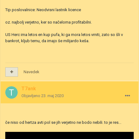
Tip poslovalnice: Neodvisni lastnik licence
oz. najbolj verjetno, ker so načeloma profitabilni.
US Herc ima letos en kup pufa, ki ga mora letos vrniti, zato so šli v
bankrot, kljub temu, da imajo še milijardo keša.
Navedek
T7ank
Objavljeno
23. maj 2020
če niso od hertza avti pol se jih verjetno ne bodo nebili. to je res...