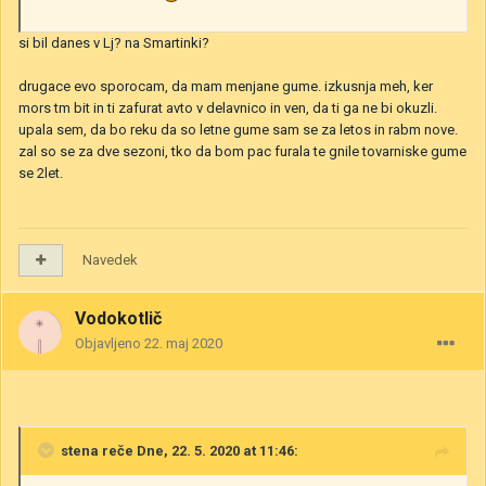
si bil danes v Lj? na Smartinki?
drugace evo sporocam, da mam menjane gume. izkusnja meh, ker
mors tm bit in ti zafurat avto v delavnico in ven, da ti ga ne bi okuzli.
upala sem, da bo reku da so letne gume sam se za letos in rabm nove.
zal so se za dve sezoni, tko da bom pac furala te gnile tovarniske gume
se 2let.
Navedek
Vodokotlič
Objavljeno
22. maj 2020
stena
reče Dne, 22. 5. 2020 at 11:46: