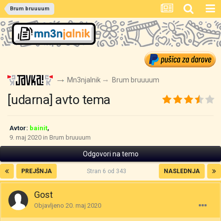
Brum bruuuum
Mn3njalnik
Brum bruuuum
[udarna] avto tema
Avtor:
bainit
,
9. maj 2020
in
Brum bruuuum
Odgovori na temo
PREJŠNJA
Stran 6 od 343
NASLEDNJA
Gost
Objavljeno
20. maj 2020