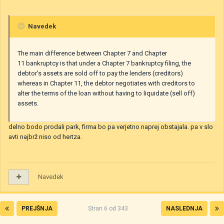
Navedek
The main difference between Chapter 7 and Chapter
11 bankruptcy is that under a Chapter 7 bankruptcy filing, the
debtor's assets are sold off to pay the lenders (creditors)
whereas in Chapter 11, the debtor negotiates with creditors to
alter the terms of the loan without having to liquidate (sell off)
assets.
delno bodo prodali park, firma bo pa verjetno naprej obstajala. pa v slo
avti najbrž niso od hertza.
Navedek
PREJŠNJA
Stran 6 od 343
NASLEDNJA