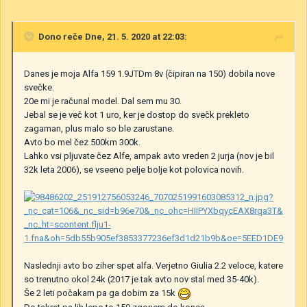
Dono
reče Dne, 21. 5. 2020 at 22:03:
Danes je moja Alfa 159 1.9JTDm 8v (čipiran na 150) dobila nove
svečke.
20e mi je računal model. Dal sem mu 30.
Jebal se je več kot 1 uro, ker je dostop do svečk prekleto
zagaman, plus malo so ble zarustane.
Avto bo mel čez 500km 300k.
Lahko vsi pljuvate čez Alfe, ampak avto vreden 2 jurja (nov je bil
32k leta 2006), se vseeno pelje bolje kot polovica novih.
Naslednji avto bo ziher spet alfa. Verjetno Giulia 2.2 veloce, katere
so trenutno okol 24k (2017 je tak avto nov stal med 35-40k).
Še 2 leti počakam pa ga dobim za 15k