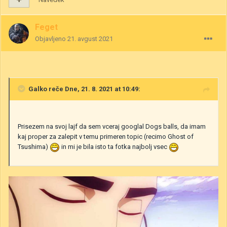
Feget
Objavljeno
21. avgust 2021
Galko
reče Dne, 21. 8. 2021 at 10:49:
Prisezem na svoj lajf da sem vceraj googlal Dogs balls, da imam
kaj proper za zalepit v temu primeren topic (recimo Ghost of
Tsushima)
in mi je bila isto ta fotka najbolj vsec