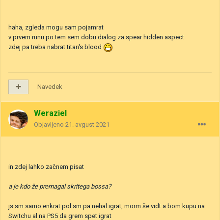
haha, zgleda mogu sam pojamrat
v prvem runu po tem sem dobu dialog za spear hidden aspect
zdej pa treba nabrat titan's blood
Navedek
Weraziel
Objavljeno
21. avgust 2021
in zdej lahko začnem pisat
a je kdo že premagal skritega bossa?
js sm samo enkrat pol sm pa nehal igrat, morm še vidt a bom kupu na
Switchu al na PS5 da grem spet igrat