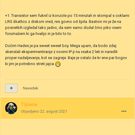
+1. Transistor sem fuknil iz konzole po 15 minutah in stompal s coklami
LRG škatlico z diskom vred, res govno od špila. Bastion mi je že na
posnetkih izgledal tako jadno, da sem samo dodal črno piko vsem
forumašem ki ga hvalijo in je bilo to to.
Dočim Hades je pa sweet sweet boy. Mega upam, da bodo zdaj
skenslali eksperimentiranje z novimi IP-ji na vsake 2 leti in naredili
proper nadaljevanje, kot se zagreje. Baje je ostalo še kr ene par bogov
ki jim je potrebno streti jajca
Navedek
Tijuana
Objavljeno
22. avgust 2021