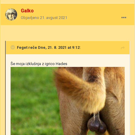
Galko
Objavljeno
21. avgust 2021
Feget
reče Dne, 21. 8. 2021 at 9:12:
Še moja izklušnja z igrico Hades