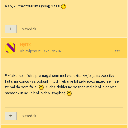
also, kurčev foter ima (vsaj) 2 fazi
Navedek
Nyrix
Objavljeno
21. avgust 2021
Prvic ko sem fotra premagal sem mel vsa extra zivljenja na zacetku
fajta, na koncu vsa pokuril in tud lifebar je bil že krepko nizek, sem se
ze bal da bom failal
je jeba dokler ne poznas malo bolj njegovih
napadov in se jih bolj slabo izogibaš
Navedek