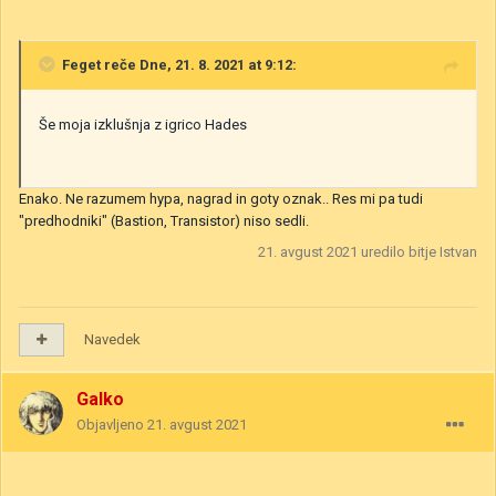
Feget
reče Dne, 21. 8. 2021 at 9:12:
Še moja izklušnja z igrico Hades
Enako. Ne razumem hypa, nagrad in goty oznak.. Res mi pa tudi
"predhodniki" (Bastion, Transistor) niso sedli.
21. avgust 2021
uredilo bitje Istvan
Navedek
Galko
Objavljeno
21. avgust 2021