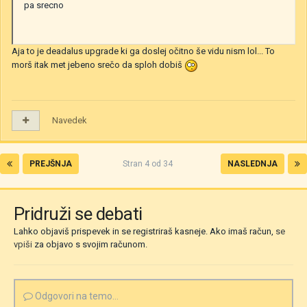
pa srecno
Aja to je deadalus upgrade ki ga doslej očitno še vidu nism lol... To
morš itak met jebeno srečo da sploh dobiš
Navedek
PREJŠNJA
Stran 4 od 34
NASLEDNJA
Pridruži se debati
Lahko objaviš prispevek in se registriraš kasneje. Ako imaš račun,
se
vpiši
za objavo s svojim računom.
Odgovori na temo...