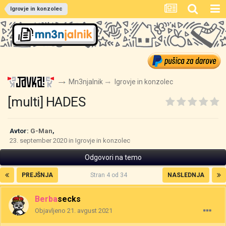
Igrovje in konzolec
Mn3njalnik
Igrovje in konzolec
[multi] HADES
Avtor:
G-Man
,
23. september 2020
in
Igrovje in konzolec
Odgovori na temo
PREJŠNJA
Stran 4 od 34
NASLEDNJA
Berbasecks
Objavljeno
21. avgust 2021