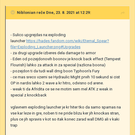
Niblonian
reče Dne, 23. 8. 2021 at 12:29:
- Sulico upgrejdas na:exploding
launcher
https://hades.fandom.com/wiki/Eternal_Spear?
file=Exploding_Launcher.png#Upgrades
- za drugi upgrade izberes dela damage to armor
- Eden od pozejdonovih boonov je knock back effect (Tempest
Flourish) lahko za attack in za special (razlicna boona)
- pozejdon ti da tudi wall dmg boon Typhoon's Fury
- ce mas sreco vzemi se Hydraulic Might prvih 10 sekund si cist
OP in nardis lahko 2 wave a kr hitro, odvisno od arene.
- weak ti da Afridita ce se ne motim sem mel ATK z weak in
special z knockback
vglavnem exploding launcher je kr hiter tko da samo spamas na
vse kar leze in gre, noben ti ne pride blizu ker jih knockas stran,
plus ce jih spravis v kot so itak konec zarad wall DMG ali v kaki
trap