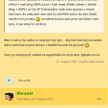
effect + wall dmg 300% boon + kak weak effekt zraven + shield
dmg + 300%) je cst OP. Dobesedno vsak area spucas v minuti.
Sam kurc do zdej sem sam ene 2x mel RNG sreco da sem dobil
vse tko kot je treba
se sekret bossa sem prvic sel delat v tem
runu, in ga sesul ko pickico.
Men s sulico še vedno ni ratal prit čez igro... dej tole mal bolj za Hades
laike razlož ker pojma nimam o katerih boonih itd govoriš
Sem pa včeraj prvič naletel na supermiško ki mi je skor zjebala run lol.
23. avgust 2021
uredilo bitje Gatsu
Navedek
Weraziel
Objavljeno
23. avgust 2021