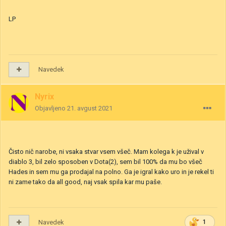
LP
Navedek
Nyrix
Objavljeno
21. avgust 2021
Čisto nič narobe, ni vsaka stvar vsem všeč. Mam kolega k je užival v
diablo 3, bil zelo sposoben v Dota(2), sem bil 100% da mu bo všeč
Hades in sem mu ga prodajal na polno. Ga je igral kako uro in je rekel ti
ni zame tako da all good, naj vsak spila kar mu paše.
Navedek
1