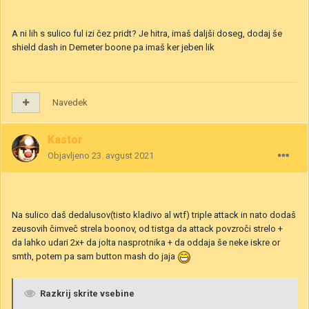
A ni lih s sulico ful izi čez pridt? Je hitra, imaš daljši doseg, dodaj še
shield dash in Demeter boone pa imaš ker jeben lik
Navedek
Kastor
Objavljeno
23. avgust 2021
Na sulico daš dedalusov(tisto kladivo al wtf) triple attack in nato dodaš
zeusovih čimveč strela boonov, od tistga da attack povzroči strelo +
da lahko udari 2x+ da jolta nasprotnika + da oddaja še neke iskre or
smth, potem pa sam button mash do jaja
Razkrij skrite vsebine