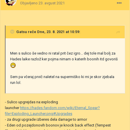
Objavljeno
23. avgust 2021
Gatsu
reče Dne, 23. 8. 2021 at 10:59:
Men s sulico še vedno ni ratal prit čez igro... dej tole mal bolj za
Hades laike razlož ker pojma nimam o katerih boonih itd govoriš
Sem pa včeraj prvič naletel na supermiško ki mi je skor zjebala
run lol.
- Sulico upgrejdas na:exploding
launcher
https://hades.fandom.com/wiki/Eternal_Spear?
file=Exploding_Launcher.png#Upgrades
- za drugi upgrade izberes dela damage to armor
- Eden od pozejdonovih boonov je knock back effect (Tempest