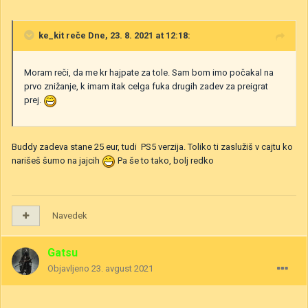
ke_kit
reče Dne, 23. 8. 2021 at 12:18:
Moram reči, da me kr hajpate za tole. Sam bom imo počakal na
prvo znižanje, k imam itak celga fuka drugih zadev za preigrat
prej.
Buddy zadeva stane 25 eur, tudi PS5 verzija. Toliko ti zaslužiš v cajtu ko
narišeš šumo na jajcih
Pa še to tako, bolj redko
Navedek
Gatsu
Objavljeno
23. avgust 2021