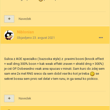
Navedek
Niblonian
Objavljeno
23. avgust 2021
Sulica z AOE specialko ( bazooka style) z pravimi booni (knock effect
+ wall dmg 300% boon + kak weak effekt zraven + shield dmg + 300%)
je cst OP. Dobesedno vsak area spucas v minuti. Sam kurc do zdej sem
sam ene 2x mel RNG sreco da sem dobil vse tko kot je treba
se
sekret bossa sem prvic sel delat v tem runu, in ga sesul ko pickico.
Navedek