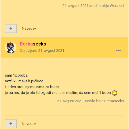
21. avgust 2021
uredilo bitje Weraziel
Navedek
Berbasecks
Objavljeno
21. avgust 2021
sam 1x probal
razfuku me je k pičkico
Hades proti njemu nima za burek
je pa res, da je blo ful zgodi v runu in mislim, da sem mel 1 boon
21. avgust 2021
uredilo bitje Berbasecks
Navedek