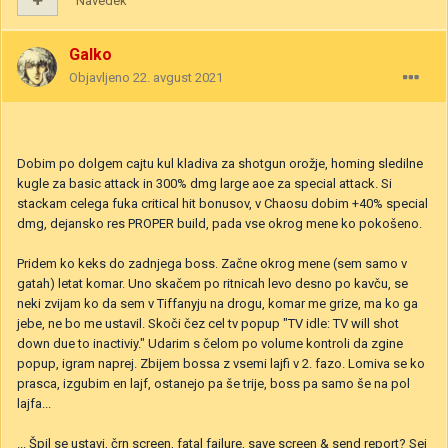
Navedek
Galko
Objavljeno
22. avgust 2021
Dobim po dolgem cajtu kul kladiva za shotgun orožje, homing sledilne
kugle za basic attack in 300% dmg large aoe za special attack. Si
stackam celega fuka critical hit bonusov, v Chaosu dobim +40% special
dmg, dejansko res PROPER build, pada vse okrog mene ko pokošeno.
Pridem ko keks do zadnjega boss. Začne okrog mene (sem samo v
gatah) letat komar. Uno skačem po ritnicah levo desno po kavču, se
neki zvijam ko da sem v Tiffanyju na drogu, komar me grize, ma ko ga
jebe, ne bo me ustavil. Skoči čez cel tv popup "TV idle: TV will shot
down due to inactiviy." Udarim s čelom po volume kontroli da zgine
popup, igram naprej. Zbijem bossa z vsemi lajfi v 2. fazo. Lomiva se ko
prasca, izgubim en lajf, ostanejo pa še trije, boss pa samo še na pol
lajfa...
... Špil se ustavi, črn screen, fatal failure, save screen & send report? Sej