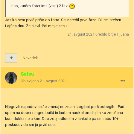
also, kurčev foter ima (vsaj) 2 fazi
Jaz ko sem prvič prišo do fotra. Sej naredil prvo fazo. Bil cel srečen.
Lajf na dnu. Že slavil. Pol me je sesu.
21. avgust 2021
uredilo bitje Tijuana
Navedek
Gatsu
Objavljeno
21. avgust 2021
Njegovih napadov se še zmeraj ne znam izogibat po 6 pobegih... Pač
upam na dober ranged build in laufam naokol pred njim ko zmešana
kura dokler ne crkne. Duo zdej odlomim z lahkoto pa sm rabu 10+
poskusov da sm ju prvič sesu.