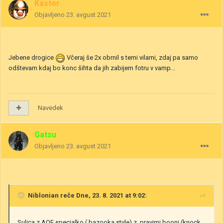
Kastor
Objavljeno
23. avgust 2021
Jebene drogice
Včeraj še 2x obrnil s temi vilami, zdaj pa samo
odštevam kdaj bo konc šihta da jih zabijem fotru v vamp...
Navedek
Gatsu
Objavljeno
23. avgust 2021
Niblonian
reče Dne, 23. 8. 2021 at 9:02:
Sulica z AOE specialko ( bazooka style) z pravimi booni (knock