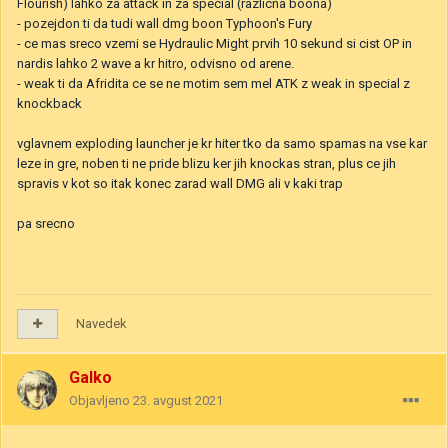
Flourish) lahko za attack in za special (razlicna boona)
- pozejdon ti da tudi wall dmg boon Typhoon's Fury
- ce mas sreco vzemi se Hydraulic Might prvih 10 sekund si cist OP in
nardis lahko 2 wave a kr hitro, odvisno od arene.
- weak ti da Afridita ce se ne motim sem mel ATK z weak in special z
knockback
vglavnem exploding launcher je kr hiter tko da samo spamas na vse kar
leze in gre, noben ti ne pride blizu ker jih knockas stran, plus ce jih
spravis v kot so itak konec zarad wall DMG ali v kaki trap
pa srecno
Navedek
Galko
Objavljeno
23. avgust 2021