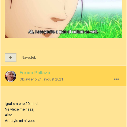
Navedek
Enrico Pallazo
Objavljeno
21. avgust 2021
Igral sm ene 20minut
Ne vlece me nazaj
Also
Art style mi ni vsec