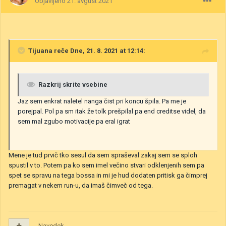
Objavljeno
21. avgust 2021
Tijuana
reče Dne, 21. 8. 2021 at 12:14:
Razkrij skrite vsebine
Jaz sem enkrat naletel nanga čist pri koncu špila. Pa me je
porejpal. Pol pa sm itak že tolk prešpilal pa end creditse videl, da
sem mal zgubo motivacije pa eral igrat
Mene je tud prvič tko sesul da sem spraševal zakaj sem se sploh
spustil v to. Potem pa ko sem imel večino stvari odklenjenih sem pa
spet se spravu na tega bossa in mi je hud dodaten pritisk ga čimprej
premagat v nekem run-u, da imaš čimveč od tega.
Navedek