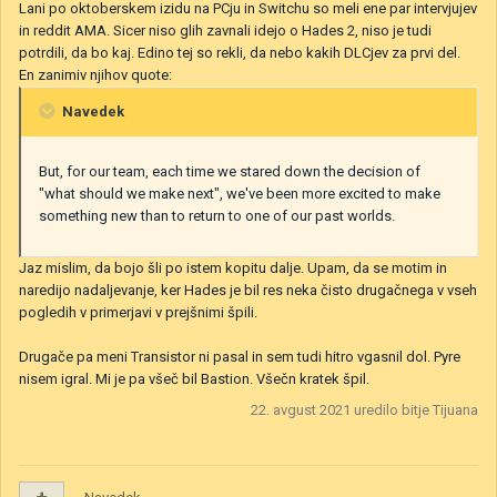
Lani po oktoberskem izidu na PCju in Switchu so meli ene par intervjujev
in reddit AMA. Sicer niso glih zavnali idejo o Hades 2, niso je tudi
potrdili, da bo kaj. Edino tej so rekli, da nebo kakih DLCjev za prvi del.
En zanimiv njihov quote:
Navedek
But, for our team, each time we stared down the decision of
"what should we make next", we've been more excited to make
something new than to return to one of our past worlds.
Jaz mislim, da bojo šli po istem kopitu dalje. Upam, da se motim in
naredijo nadaljevanje, ker Hades je bil res neka čisto drugačnega v vseh
pogledih v primerjavi v prejšnimi špili.
Drugače pa meni Transistor ni pasal in sem tudi hitro vgasnil dol. Pyre
nisem igral. Mi je pa všeč bil Bastion. Všečn kratek špil.
22. avgust 2021
uredilo bitje Tijuana