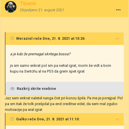
Tijuana
Objavljeno
21. avgust 2021
Weraziel
reče Dne, 21. 8. 2021 at 10:26:
a je kdo že premagal skritega bossa?
js sm samo enkrat pol sm pa nehal igrat, morm še vidt a bom
kupu na Switchu al na PS5 da grem spet igrat
Razkrij skrite vsebine
Jaz sem enkrat naletel nanga čist pri koncu špila. Pa me je porejpal. Pol
pa sm itak že tolk prešpilal pa end creditse videl, da sem mal zgubo
motivacije pa eral igrat
Galko
reče Dne, 21. 8. 2021 at 11:10: