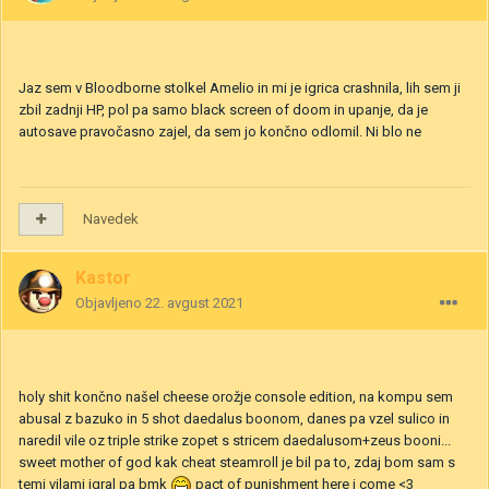
Jaz sem v Bloodborne stolkel Amelio in mi je igrica crashnila, lih sem ji
zbil zadnji HP, pol pa samo black screen of doom in upanje, da je
autosave pravočasno zajel, da sem jo končno odlomil. Ni blo ne
Navedek
Kastor
Objavljeno
22. avgust 2021
holy shit končno našel cheese orožje console edition, na kompu sem
abusal z bazuko in 5 shot daedalus boonom, danes pa vzel sulico in
naredil vile oz triple strike zopet s stricem daedalusom+zeus booni...
sweet mother of god kak cheat steamroll je bil pa to, zdaj bom sam s
temi vilami igral pa bmk
pact of punishment here i come <3