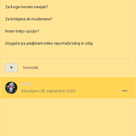
Za koga moram navijati?
Za kristjane ali muslimane?
Imam tretjo opcijo?
Drugače pa
podpiram
video reportaže tukaj in zdaj.
Navedek
horči
Objavljeno
28. september 2020