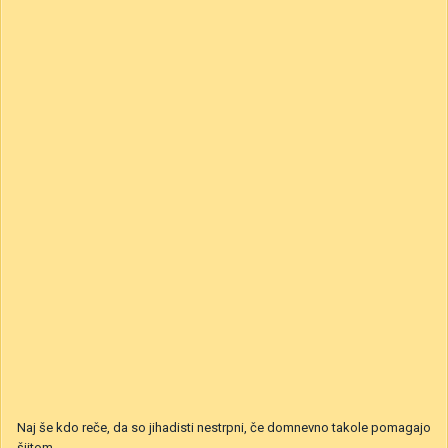
Naj še kdo reče, da so jihadisti nestrpni, če domnevno takole pomagajo
šiitom