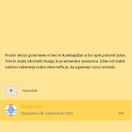
Prodor skozi gorat teren ni hec in Azerbajdžan si bo spet polomil zobe..
Tole bi znala izkoristiti Rusija, ki je armenska zaveznica. Eden od ruskih
načinov reševanja nizke cene nafte je, da ugasnejo izvoz sosedu.
Navedek
Generalle
Objavljeno
28. september 2020