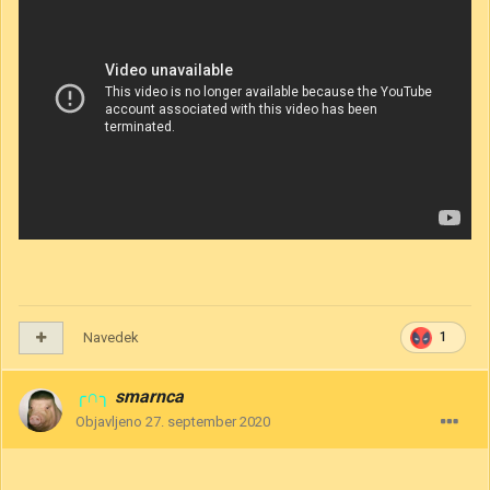
Navedek
1
╭∩╮
smarnca
Objavljeno
27. september 2020