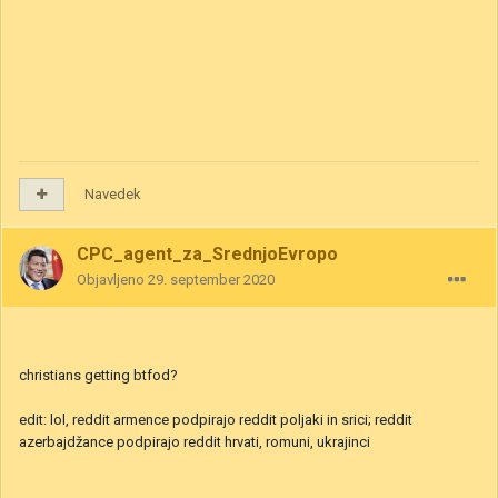
Navedek
CPC_agent_za_SrednjoEvropo
Objavljeno
29. september 2020
christians getting btfod?
edit: lol, reddit armence podpirajo reddit poljaki in srici; reddit
azerbajdžance podpirajo reddit hrvati, romuni, ukrajinci