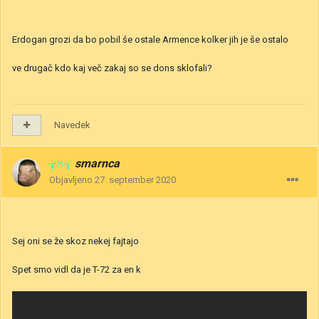
Erdogan grozi da bo pobil še ostale Armence kolker jih je še ostalo
ve drugač kdo kaj več zakaj so se dons sklofali?
Navedek
╭∩╮
smarnca
Objavljeno
27. september 2020
Sej oni se že skoz nekej fajtajo
Spet smo vidl da je T-72 za en k