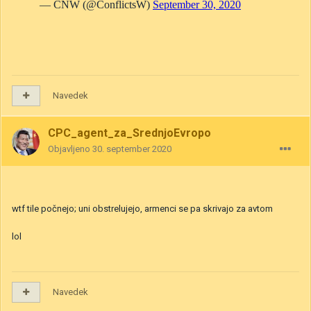
Navedek
CPC_agent_za_SrednjoEvropo
Objavljeno
30. september 2020
wtf tile počnejo; uni obstrelujejo, armenci se pa skrivajo za avtom
lol
Navedek