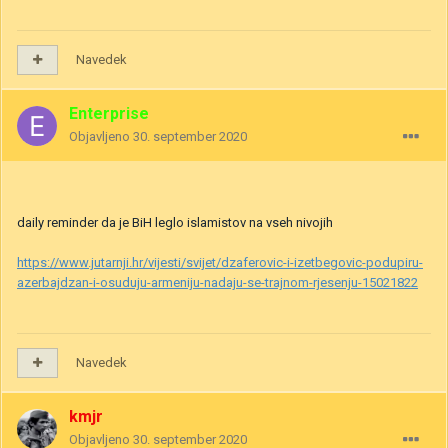
Navedek
Enterprise
Objavljeno
30. september 2020
daily reminder da je BiH leglo islamistov na vseh nivojih
https://www.jutarnji.hr/vijesti/svijet/dzaferovic-i-izetbegovic-podupiru-
azerbajdzan-i-osuduju-armeniju-nadaju-se-trajnom-rjesenju-15021822
Navedek
kmjr
Objavljeno
30. september 2020