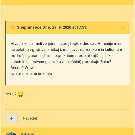
Sleipnir
reče Dne, 29. 9. 2020 at 17:51:
Hrvatje, ki so imeli verjetno najbolj tople odnose z Armenijo in so
se celotno zgodovino nekaj izmenjevali na verskem in kulturnem
področju (zaradi njih imajo praktično moderni knjižni jezik in
začetek znanstvenega jezika v hrvaščini) podpirajo Baku?
Resno? Wow
evo to me je pa šokiralo
zakaj?
Navedek
johnbi