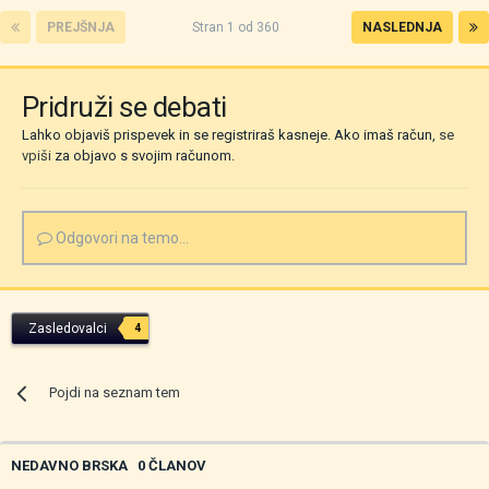
PREJŠNJA
Stran 1 od 360
NASLEDNJA
Pridruži se debati
Lahko objaviš prispevek in se registriraš kasneje. Ako imaš račun,
se
vpiši
za objavo s svojim računom.
Odgovori na temo...
Zasledovalci
4
Pojdi na seznam tem
NEDAVNO BRSKA
0 ČLANOV