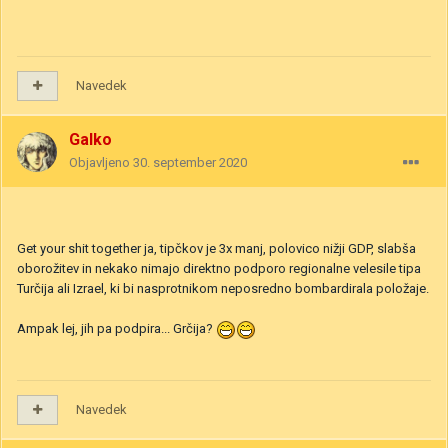
Navedek
Galko
Objavljeno
30. september 2020
Get your shit together ja, tipčkov je 3x manj, polovico nižji GDP, slabša
oborožitev in nekako nimajo direktno podporo regionalne velesile tipa
Turčija ali Izrael, ki bi nasprotnikom neposredno bombardirala položaje.
Ampak lej, jih pa podpira... Grčija?
Navedek