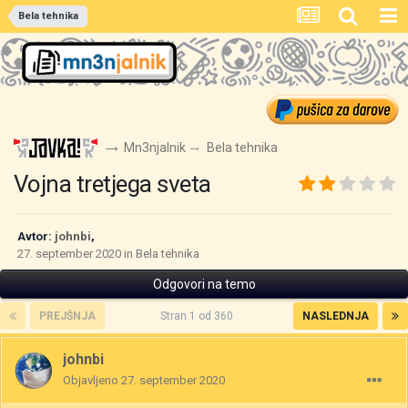
Bela tehnika
Mn3njalnik
Bela tehnika
Vojna tretjega sveta
Avtor:
johnbi
,
27. september 2020
in
Bela tehnika
Odgovori na temo
PREJŠNJA
Stran 1 od 360
NASLEDNJA
johnbi
Objavljeno
27. september 2020