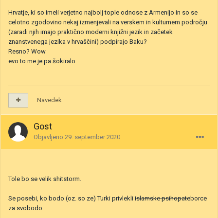
Hrvatje, ki so imeli verjetno najbolj tople odnose z Armenijo in so se
celotno zgodovino nekaj izmenjevali na verskem in kulturnem področju
(zaradi njih imajo praktično moderni knjižni jezik in začetek
znanstvenega jezika v hrvaščini) podpirajo Baku?
Resno? Wow
evo to me je pa šokiralo
Navedek
Gost
Objavljeno
29. september 2020
Tole bo se velik shitstorm.
Se posebi, ko bodo (oz. so ze) Turki privlekli
islamske psihopate
borce
za svobodo.