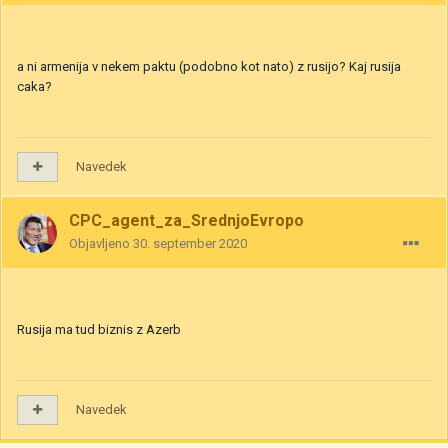
a ni armenija v nekem paktu (podobno kot nato) z rusijo? Kaj rusija
caka?
Navedek
CPC_agent_za_SrednjoEvropo
Objavljeno
30. september 2020
Rusija ma tud biznis z Azerb
Navedek