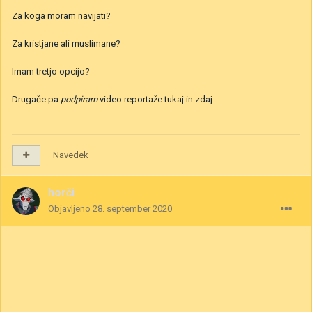
Za koga moram navijati?
Za kristjane ali muslimane?
Imam tretjo opcijo?
Drugače pa
podpiram
video reportaže tukaj in zdaj.
Navedek
horči
Objavljeno
28. september 2020