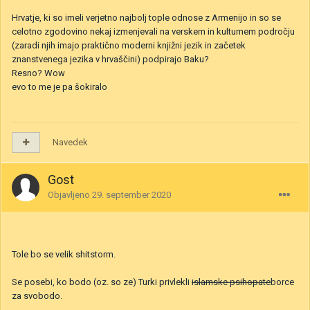
Hrvatje, ki so imeli verjetno najbolj tople odnose z Armenijo in so se
celotno zgodovino nekaj izmenjevali na verskem in kulturnem področju
(zaradi njih imajo praktično moderni knjižni jezik in začetek
znanstvenega jezika v hrvaščini) podpirajo Baku?
Resno? Wow
evo to me je pa šokiralo
Navedek
Gost
Objavljeno
29. september 2020
Tole bo se velik shitstorm.
Se posebi, ko bodo (oz. so ze) Turki privlekli
islamske psihopate
borce
za svobodo.