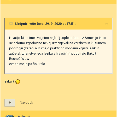
Sleipnir
reče Dne, 29. 9. 2020 at 17:51:
Hrvatje, ki so imeli verjetno najbolj tople odnose z Armenijo in so
se celotno zgodovino nekaj izmenjevali na verskem in kulturnem
področju (zaradi njih imajo praktično moderni knjižni jezik in
začetek znanstvenega jezika v hrvaščini) podpirajo Baku?
Resno? Wow
evo to me je pa šokiralo
zakaj?
Navedek
johnbi