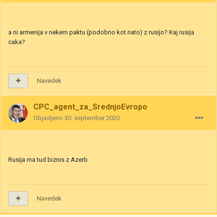
a ni armenija v nekem paktu (podobno kot nato) z rusijo? Kaj rusija
caka?
Navedek
CPC_agent_za_SrednjoEvropo
Objavljeno
30. september 2020
Rusija ma tud biznis z Azerb
Navedek