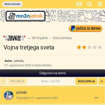
Bela tehnika
Mn3njalnik
Bela tehnika
Vojna tretjega sveta
Avtor:
johnbi
,
27. september 2020
in
Bela tehnika
Odgovori na temo
PREJŠNJA
Stran 1 od 360
NASLEDNJA
johnbi
Objavljeno
27. september 2020