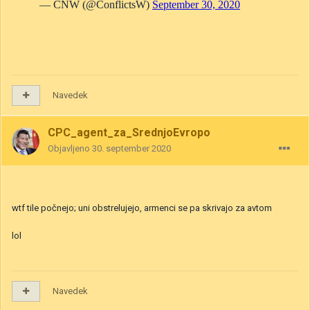
Navedek
CPC_agent_za_SrednjoEvropo
Objavljeno
30. september 2020
wtf tile počnejo; uni obstrelujejo, armenci se pa skrivajo za avtom
lol
Navedek