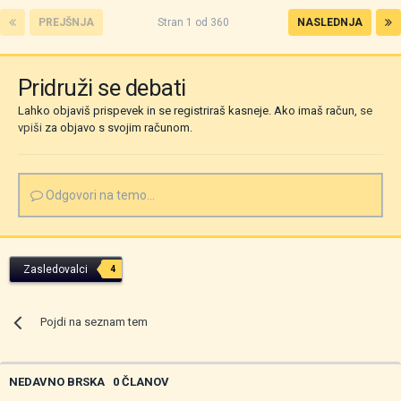
PREJŠNJA
Stran 1 od 360
NASLEDNJA
Pridruži se debati
Lahko objaviš prispevek in se registriraš kasneje. Ako imaš račun,
se
vpiši
za objavo s svojim računom.
Odgovori na temo...
Zasledovalci
4
Pojdi na seznam tem
NEDAVNO BRSKA
0 ČLANOV