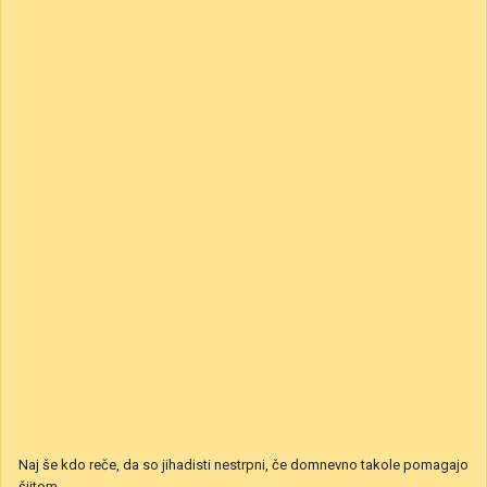
Naj še kdo reče, da so jihadisti nestrpni, če domnevno takole pomagajo
šiitom