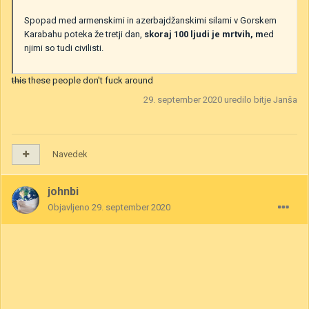
Spopad med armenskimi in azerbajdžanskimi silami v Gorskem
Karabahu poteka že tretji dan,
skoraj 100 ljudi je mrtvih, m
ed
njimi so tudi civilisti.
this
these people don't fuck around
29. september 2020
uredilo bitje Janša
Navedek
johnbi
Objavljeno
29. september 2020