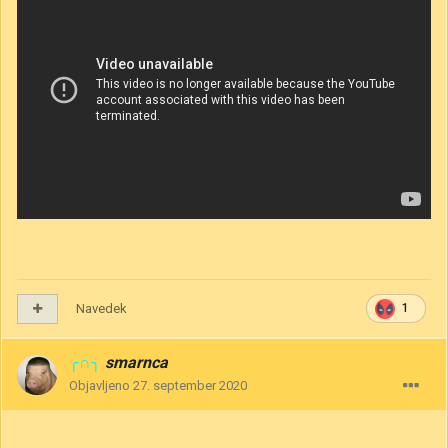
Navedek
1
╭∩╮
smarnca
Objavljeno
27. september 2020