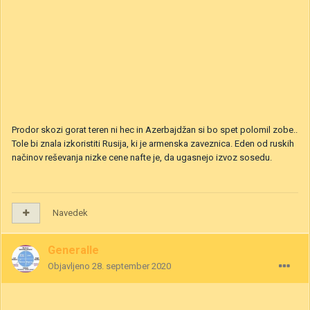
Prodor skozi gorat teren ni hec in Azerbajdžan si bo spet polomil zobe..
Tole bi znala izkoristiti Rusija, ki je armenska zaveznica. Eden od ruskih
načinov reševanja nizke cene nafte je, da ugasnejo izvoz sosedu.
Navedek
Generalle
Objavljeno
28. september 2020