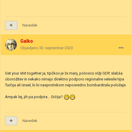
Navedek
Galko
Objavljeno
30. september 2020
Get your shit together ja, tipčkov je 3x manj, polovico nižji GDP, slabša
oborožitev in nekako nimajo direktno podporo regionalne velesile tipa
Turčija ali Izrael, ki bi nasprotnikom neposredno bombardirala položaje.
Ampak lej, jih pa podpira... Grčija?
Navedek