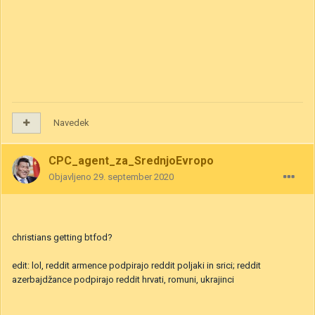
Navedek
CPC_agent_za_SrednjoEvropo
Objavljeno
29. september 2020
christians getting btfod?
edit: lol, reddit armence podpirajo reddit poljaki in srici; reddit
azerbajdžance podpirajo reddit hrvati, romuni, ukrajinci