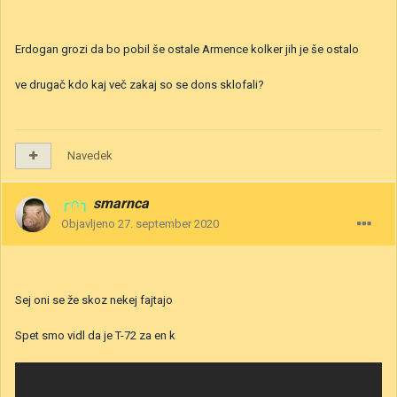
Erdogan grozi da bo pobil še ostale Armence kolker jih je še ostalo
ve drugač kdo kaj več zakaj so se dons sklofali?
Navedek
╭∩╮
smarnca
Objavljeno
27. september 2020
Sej oni se že skoz nekej fajtajo
Spet smo vidl da je T-72 za en k