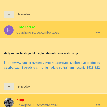
Navedek
Enterprise
Objavljeno
30. september 2020
daily reminder da je BiH leglo islamistov na vseh nivojih
https://www.jutarnji.hr/vijesti/svijet/dzaferovic-i-izetbegovic-podupiru-
azerbajdzan-i-osuduju-armeniju-nadaju-se-trajnom-rjesenju-15021822
Navedek
kmjr
Objavljeno
30. september 2020