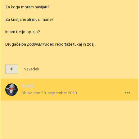
Za koga moram navijati?
Za kristjane ali muslimane?
Imam tretjo opcijo?
Drugače pa
podpiram
video reportaže tukaj in zdaj.
Navedek
horči
Objavljeno
28. september 2020