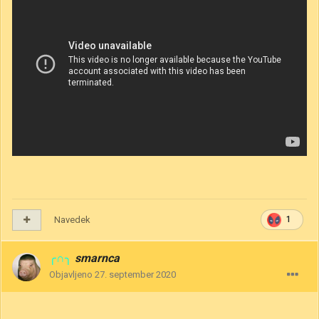
Navedek
1
╭∩╮
smarnca
Objavljeno
27. september 2020