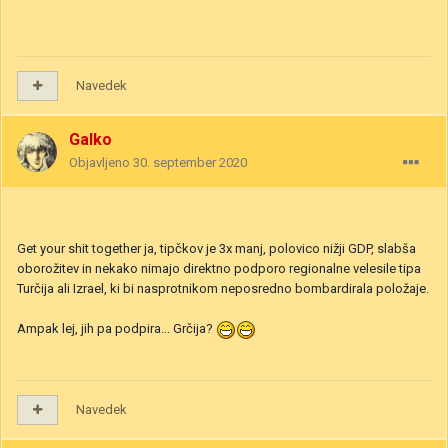
Navedek
Galko
Objavljeno
30. september 2020
Get your shit together ja, tipčkov je 3x manj, polovico nižji GDP, slabša
oborožitev in nekako nimajo direktno podporo regionalne velesile tipa
Turčija ali Izrael, ki bi nasprotnikom neposredno bombardirala položaje.
Ampak lej, jih pa podpira... Grčija?
Navedek