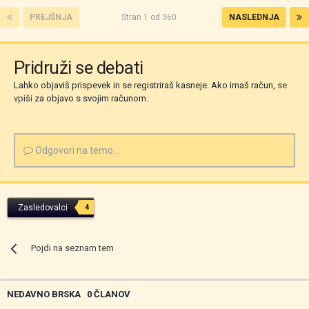
PREJŠNJA
Stran 1 od 360
NASLEDNJA
Pridruži se debati
Lahko objaviš prispevek in se registriraš kasneje. Ako imaš račun,
se
vpiši
za objavo s svojim računom.
Odgovori na temo...
Zasledovalci
4
Pojdi na seznam tem
NEDAVNO BRSKA
0 ČLANOV