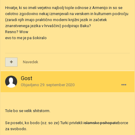
Hrvatje, ki so imeli verjetno najbolj tople odnose z Armenijo in so se
celotno zgodovino nekaj izmenjevali na verskem in kulturnem področju
(zaradi njih imajo praktično moderni knjižni jezik in začetek
znanstvenega jezika v hrvaščini) podpirajo Baku?
Resno? Wow
evo to me je pa šokiralo
Navedek
Gost
Objavljeno
29. september 2020
Tole bo se velik shitstorm.
Se posebi, ko bodo (oz. so ze) Turki privlekli
islamske psihopate
borce
za svobodo.