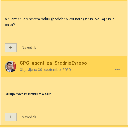
a ni armenija v nekem paktu (podobno kot nato) z rusijo? Kaj rusija
caka?
Navedek
CPC_agent_za_SrednjoEvropo
Objavljeno
30. september 2020
Rusija ma tud biznis z Azerb
Navedek