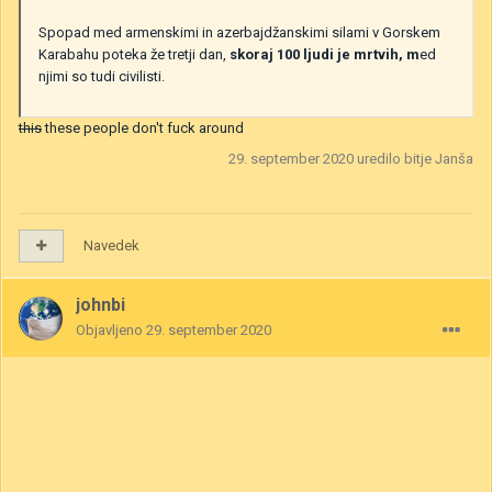
Spopad med armenskimi in azerbajdžanskimi silami v Gorskem
Karabahu poteka že tretji dan,
skoraj 100 ljudi je mrtvih, m
ed
njimi so tudi civilisti.
this
these people don't fuck around
29. september 2020
uredilo bitje Janša
Navedek
johnbi
Objavljeno
29. september 2020