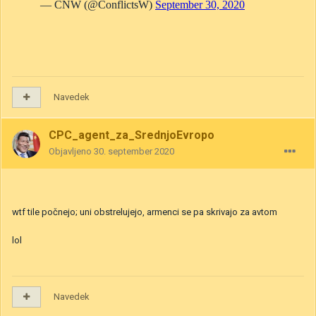
Navedek
CPC_agent_za_SrednjoEvropo
Objavljeno
30. september 2020
wtf tile počnejo; uni obstrelujejo, armenci se pa skrivajo za avtom
lol
Navedek