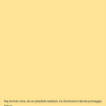
Naj še kdo reče, da so jihadisti nestrpni, če domnevno takole pomagajo
šiitom