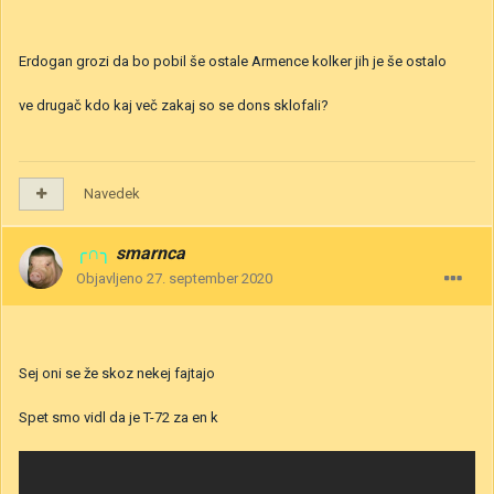
Erdogan grozi da bo pobil še ostale Armence kolker jih je še ostalo
ve drugač kdo kaj več zakaj so se dons sklofali?
Navedek
╭∩╮
smarnca
Objavljeno
27. september 2020
Sej oni se že skoz nekej fajtajo
Spet smo vidl da je T-72 za en k