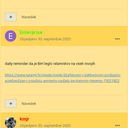
Navedek
Enterprise
Objavljeno
30. september 2020
daily reminder da je BiH leglo islamistov na vseh nivojih
https://www.jutarnji.hr/vijesti/svijet/dzaferovic-i-izetbegovic-podupiru-
azerbajdzan-i-osuduju-armeniju-nadaju-se-trajnom-rjesenju-15021822
Navedek
kmjr
Objavljeno
30. september 2020