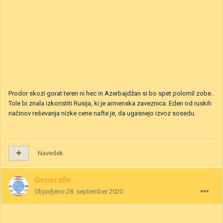
Prodor skozi gorat teren ni hec in Azerbajdžan si bo spet polomil zobe..
Tole bi znala izkoristiti Rusija, ki je armenska zaveznica. Eden od ruskih
načinov reševanja nizke cene nafte je, da ugasnejo izvoz sosedu.
Navedek
Generalle
Objavljeno
28. september 2020