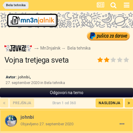
Bela tehnika
Mn3njalnik
Bela tehnika
Vojna tretjega sveta
Avtor:
johnbi
,
27. september 2020
in
Bela tehnika
Odgovori na temo
PREJŠNJA
Stran 1 od 360
NASLEDNJA
johnbi
Objavljeno
27. september 2020