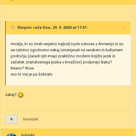
Sleipnir
reče Dne, 29. 9. 2020 at 17:51:
Hrvatje, ki so imeli verjetno najbolj tople odnose z Armenijo in so
se celotno zgodovino nekaj izmenjevali na verskem in kulturnem
področju (zaradi njih imajo praktično moderni knjižni jezik in
začetek znanstvenega jezika v hrvaščini) podpirajo Baku?
Resno? Wow
evo to me je pa šokiralo
zakaj?
Navedek
johnbi