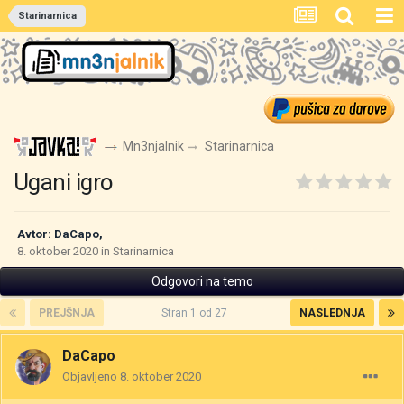
Starinarnica
Mn3njalnik
Starinarnica
Ugani igro
Avtor:
DaCapo
,
8. oktober 2020
in
Starinarnica
Odgovori na temo
PREJŠNJA
Stran 1 od 27
NASLEDNJA
DaCapo
Objavljeno
8. oktober 2020