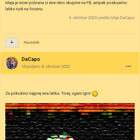
Ideja je sicer pobrana iz ene retro skupine na FB, ampak poskusimo
lahko tudi na forumu.
9. oktober 2020
uredilo bitje DaCapo
Navedek
DaCapo
Objavljeno
8. oktober 2020
Za pokušino najprej ena lahka. Torej, ugani igro!