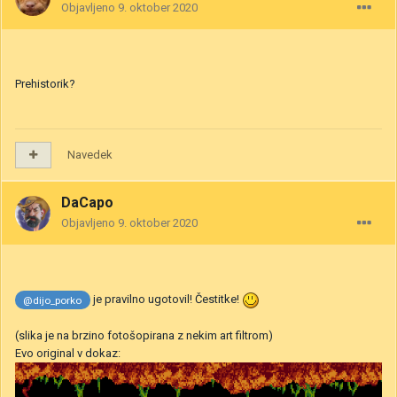
Objavljeno
9. oktober 2020
Prehistorik?
Navedek
DaCapo
Objavljeno
9. oktober 2020
je pravilno ugotovil! Čestitke!
@dijo_porko
(slika je na brzino fotošopirana z nekim art filtrom)
Evo original v dokaz: