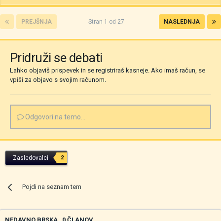
PREJŠNJA
Stran 1 od 27
NASLEDNJA
Pridruži se debati
Lahko objaviš prispevek in se registriraš kasneje. Ako imaš račun,
se
vpiši
za objavo s svojim računom.
Odgovori na temo...
Zasledovalci
2
Pojdi na seznam tem
NEDAVNO BRSKA
0 ČLANOV