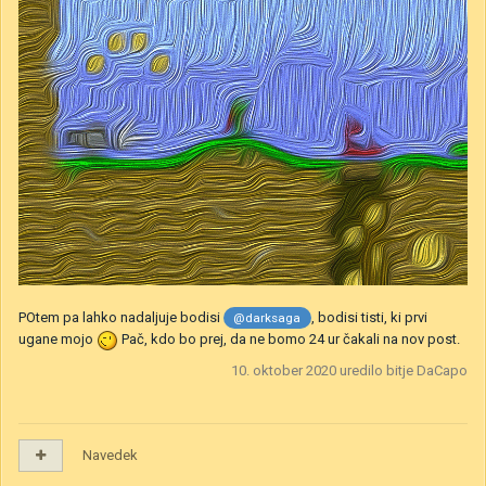
POtem pa lahko nadaljuje bodisi
, bodisi tisti, ki prvi
@darksaga
ugane mojo
Pač, kdo bo prej, da ne bomo 24 ur čakali na nov post.
10. oktober 2020
uredilo bitje DaCapo
Navedek