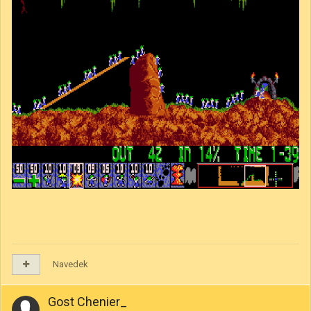
Navedek
Gost Chenier_