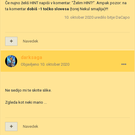
Če nujno želiš HINT napiši v komentar: "Želim HINT!". Ampak pozor: na
ta komentar
dobiš -1 točko slovesa
(torej Nekul smajlija)!!!
10. oktober 2020
uredilo bitje DaCapo
Navedek
darksaga
Objavljeno
10. oktober 2020
Ne sedijo mi te skrite slike.
Zgleda kot neki mario ...
Navedek