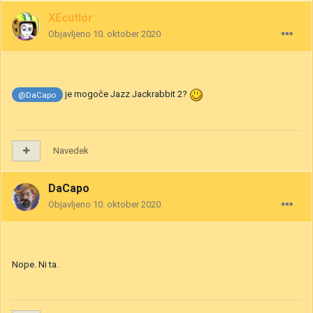
XEcutIor
Objavljeno
10. oktober 2020
je mogoče Jazz Jackrabbit 2?
@DaCapo
Navedek
DaCapo
Objavljeno
10. oktober 2020
Nope. Ni ta.