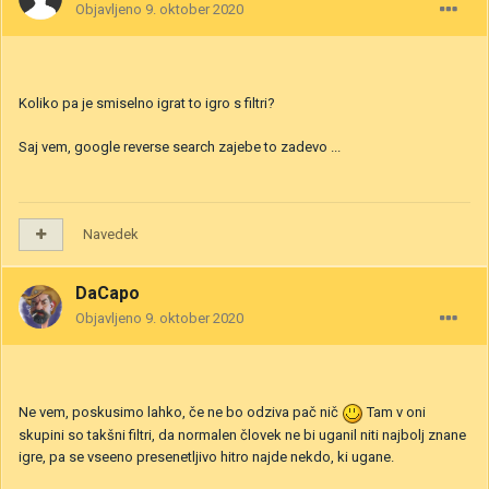
Objavljeno
9. oktober 2020
Koliko pa je smiselno igrat to igro s filtri?
Saj vem, google reverse search zajebe to zadevo ...
Navedek
DaCapo
Objavljeno
9. oktober 2020
Ne vem, poskusimo lahko, če ne bo odziva pač nič
Tam v oni
skupini so takšni filtri, da normalen človek ne bi uganil niti najbolj znane
igre, pa se vseeno presenetljivo hitro najde nekdo, ki ugane.