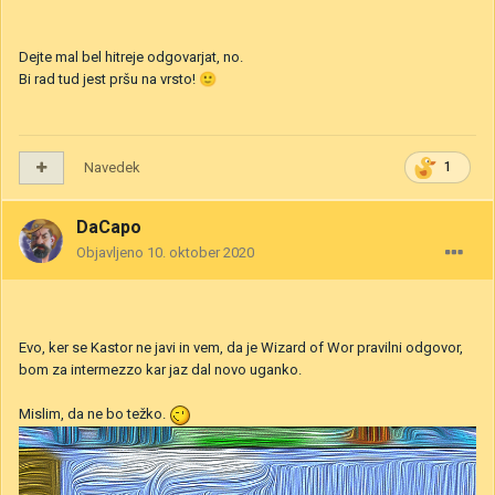
Dejte mal bel hitreje odgovarjat, no.
Bi rad tud jest pršu na vrsto!
🙂
Navedek
1
DaCapo
Objavljeno
10. oktober 2020
Evo, ker se Kastor ne javi in vem, da je Wizard of Wor pravilni odgovor,
bom za intermezzo kar jaz dal novo uganko.
Mislim, da ne bo težko.