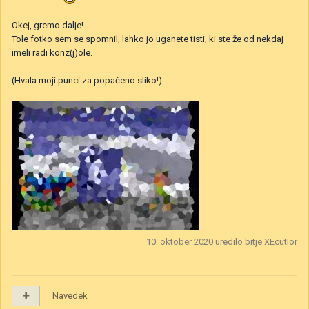
Okej, gremo dalje!
Tole fotko sem se spomnil, lahko jo uganete tisti, ki ste že od nekdaj
imeli radi konz(j)ole.
(Hvala moji punci za popačeno sliko!)
10. oktober 2020
uredilo bitje XEcutIor
Navedek