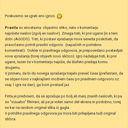
Poskusimo se igrati eno igrico.
Pravila
so enostavna: objavimo sliko, nato v komentarju
napišete naslov (zgolj en naslov!). Zmaga tisti, ki prvi ugane (in s tem
dobi JAGODO). Tisti, ki postavi vprašanje mora seveda poskrbeti, da
pravočasno potrdi pravilni odgovor. (napačnih ni potrebno
komentirati). Dokler ni pravilnega odgovora, je prepovedano postavljati
nova vprašanja (torej objaviti novo sličico). Igro nadaljuje tisti, ki prvi
ugane, razen če v komentarju napiše, da štafeto predaja komu
drugemu.
V primeru, da bi do novega vprašanja trajalo preveč časa (preferiram, da
se objavi novo v najkrajšem možnem času po pravilnem odgovoru oz.
vsaj 1 igra na dan), ga bom postavil jaz.
Finta je predvsem, da se sprašuje po bolj ali manj znanih naslovih, ki pa
so "vizualno" filtrirani, ali pa je viden samo del ekrana in podobno, torej
ne kar na random original slika iz gugla.
V potrditvi pravilnega odgovora pa mora biti prilepljena tudi original
sličica.