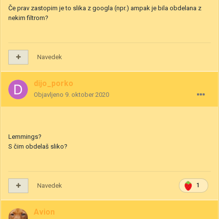
Če prav zastopim je to slika z googla (npr.) ampak je bila obdelana z
nekim filtrom?
Navedek
dijo_porko
Objavljeno
9. oktober 2020
Lemmings?
S čim obdelaš sliko?
Navedek
1
Avion