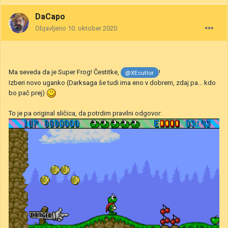
DaCapo
Objavljeno
10. oktober 2020
Ma seveda da je Super Frog! Čestitke,
!
@XEcutIor
Izberi novo uganko (Darksaga še tudi ima eno v dobrem, zdaj pa... kdo
bo pač prej)
To je pa original sličica, da potrdim pravilni odgovor: