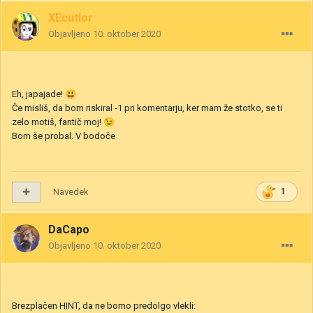
XEcutIor
Objavljeno
10. oktober 2020
Eh, japajade!
😃
Če misliš, da bom riskiral -1 pri komentarju, ker mam že stotko, se ti
zelo motiš, fantič moj!
😉
Bom še probal. V bodoče
Navedek
1
DaCapo
Objavljeno
10. oktober 2020
Brezplačen HINT, da ne bomo predolgo vlekli: