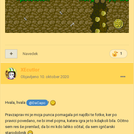
Navedek
1
XEcutIor
Objavljeno
10. oktober 2020
Hvala, hvala
!
@DaCapo
Pravzaprav mi je moja punca pomagala pri najdbi te fotke, ker po
pravici povedano, ne bi imel pojma, katera igra je to kdajkoli bila. Očitno
sem res še premlad, da bi mi kdo lahko očital, da sem igričarski
starodobnik