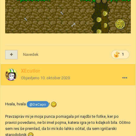
Navedek
1
XEcutIor
Objavljeno
10. oktober 2020
Hvala, hvala
!
@DaCapo
Pravzaprav mi je moja punca pomagala pri najdbi te fotke, ker po
pravici povedano, ne bi imel pojma, katera igra je to kdajkoli bila. Očitno
sem res še premlad, da bi mi kdo lahko očital, da sem igričarski
starodobnik