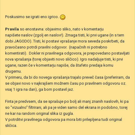
Poskusimo se igrati eno igrico.
Pravila
so enostavna: objavimo sliko, nato v komentarju
napišete naslov (zgolj en naslov!). Zmaga tisti, ki prvi ugane (in s tem
dobi JAGODO). Tisti, ki postavi vprašanje mora seveda poskrbeti, da
pravočasno potrdi pravilni odgovor. (napačnih ni potrebno
komentirati). Dokler ni pravilnega odgovora, je prepovedano postavljati
nova vprašanja (torej objaviti novo sličico). Igro nadaljuje tisti, ki prvi
ugane, razen če v komentarju napiše, da štafeto predaja komu
drugemu.
V primeru, da bi do novega vprašanja trajalo preveč časa (preferiram, da
se objavi novo v najkrajšem možnem času po pravilnem odgovoru oz.
vsaj 1 igra na dan), ga bom postavil jaz.
Finta je predvsem, da se sprašuje po bolj ali manj znanih naslovih, ki pa
so "vizualno" filtrirani, ali pa je viden samo del ekrana in podobno, torej
ne kar na random original slika iz gugla.
V potrditvi pravilnega odgovora pa mora biti prilepljena tudi original
sličica.