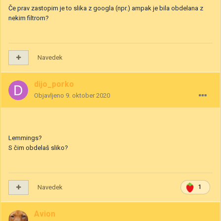
Če prav zastopim je to slika z googla (npr.) ampak je bila obdelana z
nekim filtrom?
Navedek
dijo_porko
Objavljeno
9. oktober 2020
Lemmings?
S čim obdelaš sliko?
Navedek
1
Avion