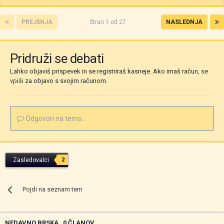
PREJŠNJA
Stran 1 od 27
NASLEDNJA
Pridruži se debati
Lahko objaviš prispevek in se registriraš kasneje. Ako imaš račun,
se
vpiši
za objavo s svojim računom.
Odgovori na temo...
Zasledovalci
2
Pojdi na seznam tem
NEDAVNO BRSKA
0 ČLANOV