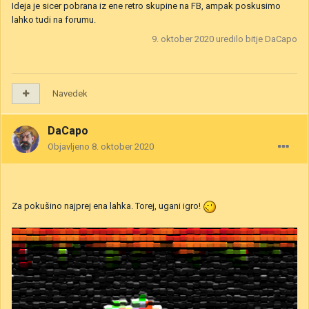
Ideja je sicer pobrana iz ene retro skupine na FB, ampak poskusimo
lahko tudi na forumu.
9. oktober 2020
uredilo bitje DaCapo
Navedek
DaCapo
Objavljeno
8. oktober 2020
Za pokušino najprej ena lahka. Torej, ugani igro!