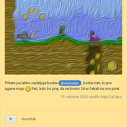
POtem pa lahko nadaljuje bodisi
, bodisi tisti, ki prvi
@darksaga
ugane mojo
Pač, kdo bo prej, da ne bomo 24 ur čakali na nov post.
10. oktober 2020
uredilo bitje DaCapo
Navedek