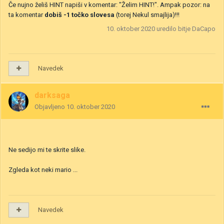
Če nujno želiš HINT napiši v komentar: "Želim HINT!". Ampak pozor: na
ta komentar
dobiš -1 točko slovesa
(torej Nekul smajlija)!!!
10. oktober 2020
uredilo bitje DaCapo
Navedek
darksaga
Objavljeno
10. oktober 2020
Ne sedijo mi te skrite slike.
Zgleda kot neki mario ...
Navedek