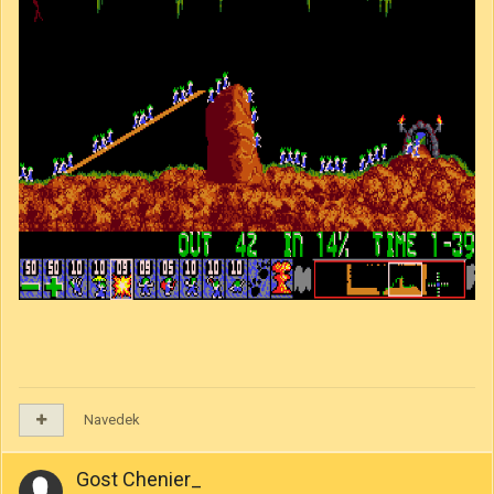
Navedek
Gost Chenier_