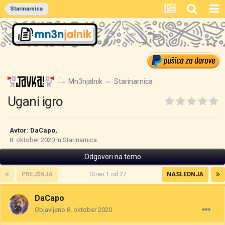
Starinarnica
Mn3njalnik
Starinarnica
Ugani igro
Avtor:
DaCapo
,
8. oktober 2020
in
Starinarnica
Odgovori na temo
PREJŠNJA
Stran 1 od 27
NASLEDNJA
DaCapo
Objavljeno
8. oktober 2020