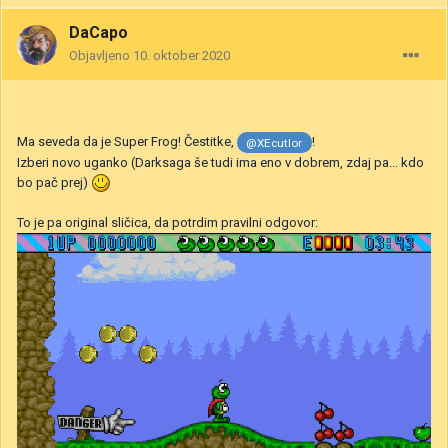
DaCapo
Objavljeno
10. oktober 2020
Ma seveda da je Super Frog! Čestitke,
!
@XEcutIor
Izberi novo uganko (Darksaga še tudi ima eno v dobrem, zdaj pa... kdo
bo pač prej)
To je pa original sličica, da potrdim pravilni odgovor: