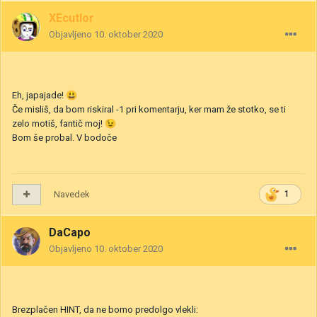
XEcutIor
Objavljeno
10. oktober 2020
Eh, japajade!
😃
Če misliš, da bom riskiral -1 pri komentarju, ker mam že stotko, se ti
zelo motiš, fantič moj!
😉
Bom še probal. V bodoče
Navedek
1
DaCapo
Objavljeno
10. oktober 2020
Brezplačen HINT, da ne bomo predolgo vlekli: