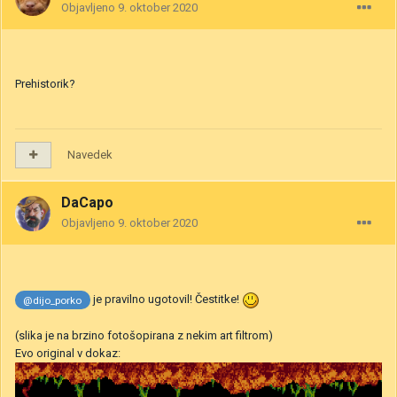
Objavljeno
9. oktober 2020
Prehistorik?
Navedek
DaCapo
Objavljeno
9. oktober 2020
je pravilno ugotovil! Čestitke!
@dijo_porko
(slika je na brzino fotošopirana z nekim art filtrom)
Evo original v dokaz: