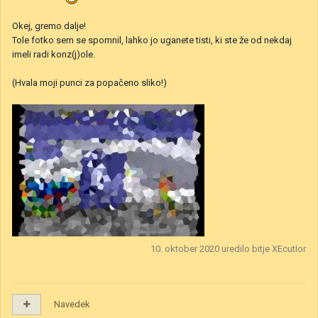
Okej, gremo dalje!
Tole fotko sem se spomnil, lahko jo uganete tisti, ki ste že od nekdaj
imeli radi konz(j)ole.
(Hvala moji punci za popačeno sliko!)
10. oktober 2020
uredilo bitje XEcutIor
Navedek