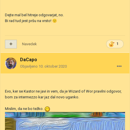
Dejte mal bel hitreje odgovarjat, no.
Bi rad tud jest pršu na vrsto!
🙂
Navedek
1
DaCapo
Objavljeno
10. oktober 2020
Evo, ker se Kastor ne javi in vem, da je Wizard of Wor pravilni odgovor,
bom za intermezzo kar jaz dal novo uganko.
Mislim, da ne bo težko.