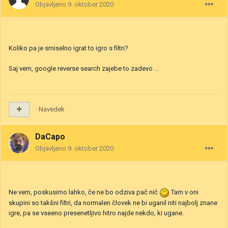
Objavljeno
9. oktober 2020
Koliko pa je smiselno igrat to igro s filtri?
Saj vem, google reverse search zajebe to zadevo ...
Navedek
DaCapo
Objavljeno
9. oktober 2020
Ne vem, poskusimo lahko, če ne bo odziva pač nič
Tam v oni
skupini so takšni filtri, da normalen človek ne bi uganil niti najbolj znane
igre, pa se vseeno presenetljivo hitro najde nekdo, ki ugane.