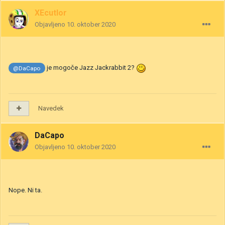
XEcutIor
Objavljeno
10. oktober 2020
je mogoče Jazz Jackrabbit 2?
@DaCapo
Navedek
DaCapo
Objavljeno
10. oktober 2020
Nope. Ni ta.