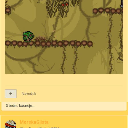
Navedek
3 tedne kasneje...
MorskaGlista