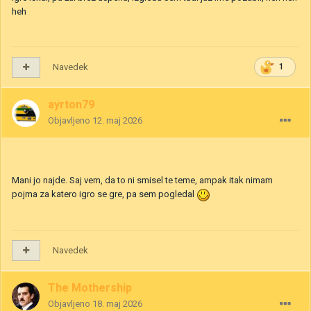
heh
Navedek
1
ayrton79
Objavljeno
12. maj 2026
Mani jo najde. Saj vem, da to ni smisel te teme, ampak itak nimam
pojma za katero igro se gre, pa sem pogledal
Navedek
The Mothership
Objavljeno
18. maj 2026