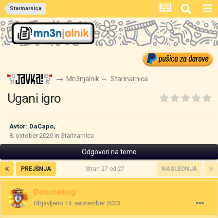
Starinarnica
Mn3njalnik
Starinarnica
Ugani igro
Avtor:
DaCapo
,
8. oktober 2020
in
Starinarnica
Odgovori na temo
PREJŠNJA
Stran 27 od 27
NASLEDNJA
Douchebag
Objavljeno
14. september 2023