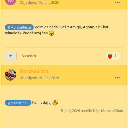
Objavljeno
15. junij 2026
vidim da nadaljuješ z Amigo, Agony je bil kar
@MorskaGlista
tehnološki čudež svoj čas
Navedek
1
MorskaGlista
Objavljeno
15. junij 2026
Kar nadaljuj
@macewindu
15. junij 2026
uredilo bitje MorskaGlista