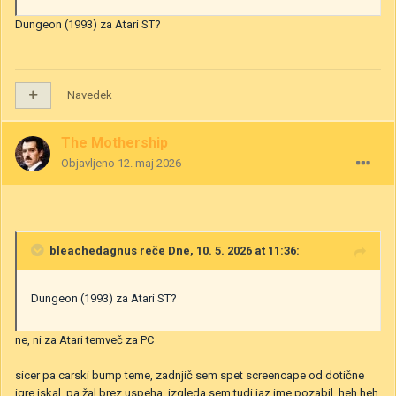
Dungeon (1993) za Atari ST?
Navedek
The Mothership
Objavljeno
12. maj 2026
bleachedagnus
reče Dne, 10. 5. 2026 at 11:36:
Dungeon (1993) za Atari ST?
ne, ni za Atari temveč za PC
sicer pa carski bump teme, zadnjič sem spet screencape od dotične
igre iskal, pa žal brez uspeha, izgleda sem tudi jaz ime pozabil, heh heh