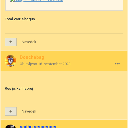
Total War: Shogun
Navedek
Douchebag
Objavljeno
16. september 2023
Res je, kar naprej
Navedek
sadhu sequencer