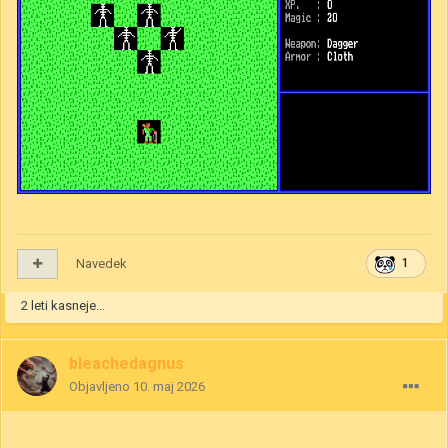
Navedek
1
2 leti kasneje...
bleachedagnus
Objavljeno
10. maj 2026