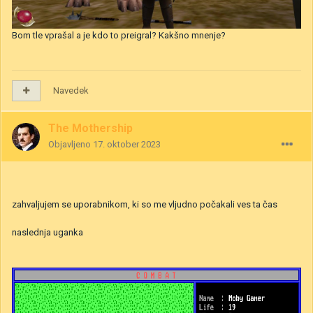
Bom tle vprašal a je kdo to preigral? Kakšno mnenje?
Navedek
The Mothership
Objavljeno
17. oktober 2023
zahvaljujem se uporabnikom, ki so me vljudno počakali ves ta čas
naslednja uganka