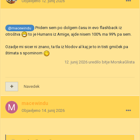
Objavljeno
12. junij 2026
Pridem sem po dolgem času in evo flashback iz
@macewindu
otroštva
to je Humans iz Amige, ajde nisem 100% ma 99% pa sem.
Ozadje mi sicer ni znano, ta tla iz hlodov al kaj je to in tisti gmiček pa
štimata s spominom
12. junij 2026
uredilo bitje MorskaGlista
Navedek
macewindu
Objavljeno
14. junij 2026