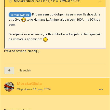
MorskaGlista
reče Dne, 12. 6. 2026 at 15:57:
Pridem sem po dolgem času in evo flashback iz
@macewindu
otroštva
to je Humans iz Amige, ajde nisem 100% ma 99% pa
sem.
Ozadje mi sicer ni znano, ta tla iz hlodov al kaj je to in tisti gmiček
pa štimata s spominom
Pravilno seveda. Nadaljuj.
Navedek
MorskaGlista
Objavljeno
14. junij 2026