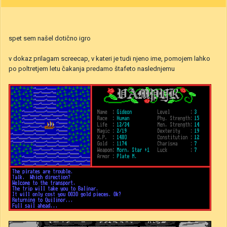
spet sem našel dotično igro
v dokaz prilagam screecap, v kateri je tudi njeno ime, pomojem lahko
po poltretjem letu čakanja predamo štafeto naslednjemu