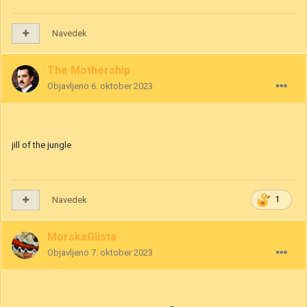
Navedek
The Mothership
Objavljeno
6. oktober 2023
jill of the jungle
Navedek
1
MorskaGlista
Objavljeno
7. oktober 2023