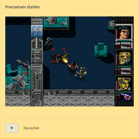
Prevzemam štafeto
Navedek