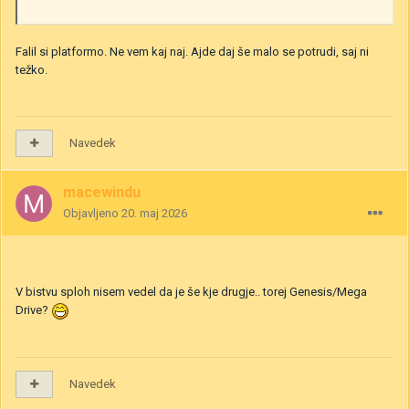
Falil si platformo. Ne vem kaj naj. Ajde daj še malo se potrudi, saj ni
težko.
Navedek
macewindu
Objavljeno
20. maj 2026
V bistvu sploh nisem vedel da je še kje drugje.. torej Genesis/Mega
Drive?
Navedek