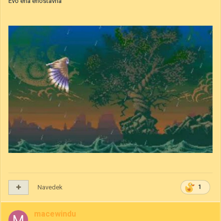
Evo ena enostavna
Navedek
1
macewindu