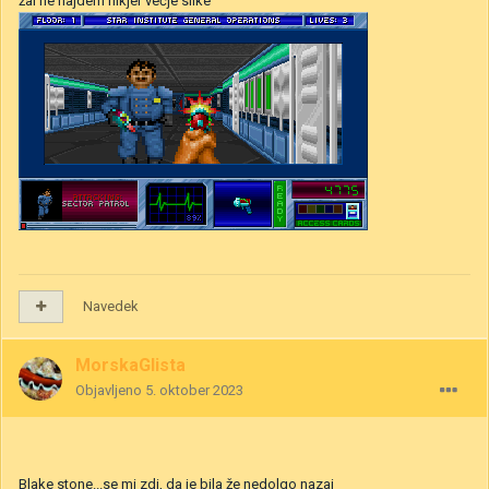
žal ne najdem nikjer večje slike
Navedek
MorskaGlista
Objavljeno
5. oktober 2023
Blake stone...se mi zdi, da je bila že nedolgo nazaj