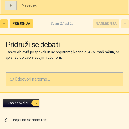
Navedek
PREJŠNJA
Stran 27 od 27
NASLEDNJA
Pridruži se debati
Lahko objaviš prispevek in se registriraš kasneje. Ako imaš račun,
se
vpiši
za objavo s svojim računom.
Odgovori na temo...
Zasledovalci
2
Pojdi na seznam tem