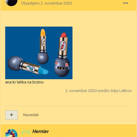
Objavljeno
2. november 2020
ena kr lahka na brzino
2. november 2020
uredilo bitje LeBron
Navedek
╭∩╮
Hernier