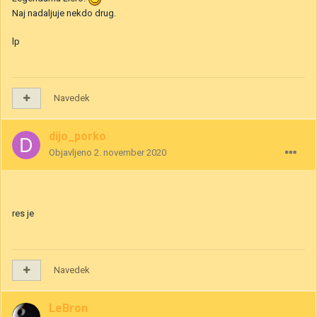
Naj nadaljuje nekdo drug.
lp
Navedek
dijo_porko
Objavljeno
2. november 2020
res je
Navedek
LeBron