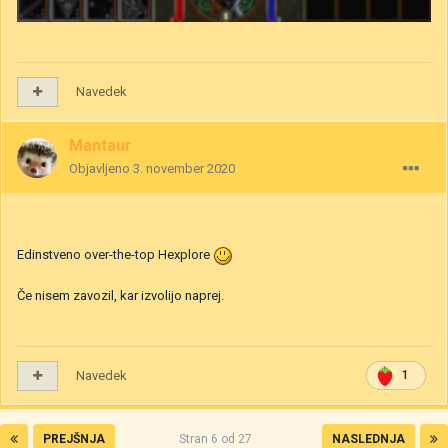
Navedek
Mantaur
Objavljeno
3. november 2020
Edinstveno over-the-top Hexplore
Če nisem zavozil, kar izvolijo naprej.
Navedek
1
PREJŠNJA
Stran 6 od 27
NASLEDNJA