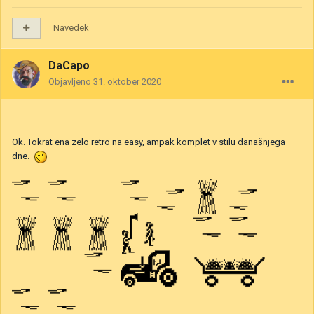
Navedek
DaCapo
Objavljeno
31. oktober 2020
Ok. Tokrat ena zelo retro na easy, ampak komplet v stilu današnjega
dne.