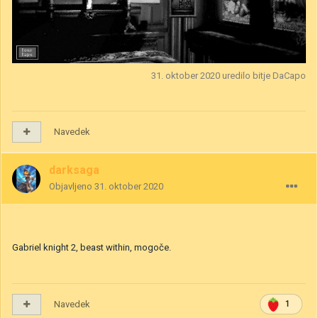
31. oktober 2020
uredilo bitje DaCapo
Navedek
darksaga
Objavljeno
31. oktober 2020
Gabriel knight 2, beast within, mogoče.
Navedek
1