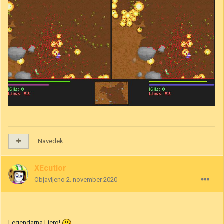
Navedek
XEcutIor
Objavljeno
2. november 2020
Legendarna Liero!