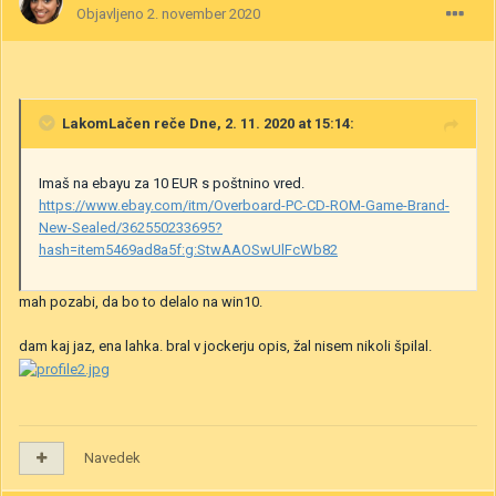
Objavljeno
2. november 2020
LakomLačen
reče Dne, 2. 11. 2020 at 15:14:
Imaš na ebayu za 10 EUR s poštnino vred.
https://www.ebay.com/itm/Overboard-PC-CD-ROM-Game-Brand-
New-Sealed/362550233695?
hash=item5469ad8a5f:g:StwAAOSwUlFcWb82
mah pozabi, da bo to delalo na win10.
dam kaj jaz, ena lahka. bral v jockerju opis, žal nisem nikoli špilal.
Navedek