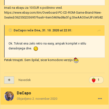
Imaš na ebayu za 10 EUR s poštnino vred.
https://www.ebay.com/itm/Overboard-PC-CD-ROM-Game-Brand-New-
Sealed/362550233695?hash=item5469ad8a5f:g:StwAAOSwUlFcWb82
DaCapo
reče Dne, 31. 10. 2020 at 22:01:
Ok. Tokrat ena zelo retro na easy, ampak komplet v stilu
današnjega dne.
Petek trinajsti. Sem špilal, sicer komodore verzijo.
Navedek
1
DaCapo
Objavljeno
2. november 2020