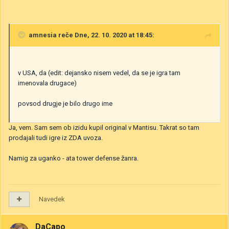
amnesia
reče Dne, 22. 10. 2020 at 18:45:
v USA, da (edit: dejansko nisem vedel, da se je igra tam
imenovala drugace)
povsod drugje je bilo drugo ime
Ja, vem. Sam sem ob izidu kupil original v Mantisu. Takrat so tam
prodajali tudi igre iz ZDA uvoza.
Namig za uganko - ata tower defense žanra.
Navedek
DaCapo