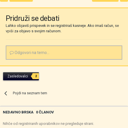
Pridruži se debati
Lahko objaviš prispevek in se registriraš kasneje. Ako imaš račun,
se
vpiši
za objavo s svojim računom.
Odgovori na temo...
Zasledovalci
2
Pojdi na seznam tem
NEDAVNO BRSKA
0 ČLANOV
Nihče od registriranih uporabnikov ne pregleduje strani.