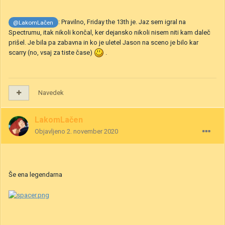
: Pravilno, Friday the 13th je. Jaz sem igral na
@LakomLačen
Spectrumu, itak nikoli končal, ker dejansko nikoli nisem niti kam daleč
prišel. Je bila pa zabavna in ko je uletel Jason na sceno je bilo kar
scarry (no, vsaj za tiste čase)
.
Navedek
LakomLačen
Objavljeno
2. november 2020
Še ena legendarna