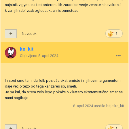
najstnik v gymu na testosteronu lih zaradi se vecje zenske hinavskosti,
k za njih rabi vsak zgledat kt chris bumstead
Navedek
1
ke_kit
Objavljeno
8. april 2024
In spet smo tam, da folk posluša ekstremiste in njihovim argumentom
daje večjo težo od tega kar zares so, smeti.
Je pa kul, da s tem zelo lepo pokažejo v katero ekstremistično smer se
sami nagibajo.
8. april 2024
uredilo bitje ke_kit
Navedek
1