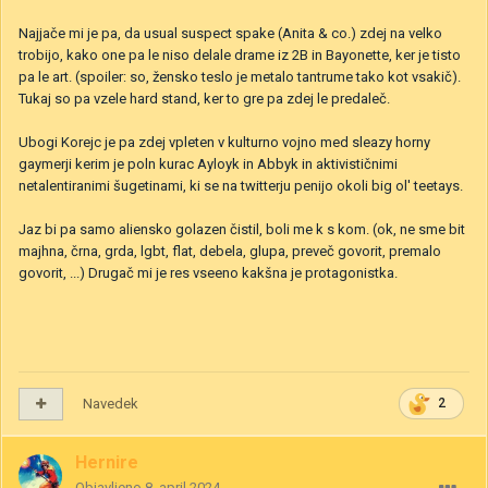
Najjače mi je pa, da usual suspect spake (Anita & co.) zdej na velko
trobijo, kako one pa le niso delale drame iz 2B in Bayonette, ker je tisto
pa le art. (spoiler: so, žensko teslo je metalo tantrume tako kot vsakič).
Tukaj so pa vzele hard stand, ker to gre pa zdej le predaleč.
Ubogi Korejc je pa zdej vpleten v kulturno vojno med sleazy horny
gaymerji kerim je poln kurac Ayloyk in Abbyk in aktivističnimi
netalentiranimi šugetinami, ki se na twitterju penijo okoli big ol' teetays.
Jaz bi pa samo aliensko golazen čistil, boli me k s kom. (ok, ne sme bit
majhna, črna, grda, lgbt, flat, debela, glupa, preveč govorit, premalo
govorit, ...) Drugač mi je res vseeno kakšna je protagonistka.
Navedek
2
Hernire
Objavljeno
8. april 2024