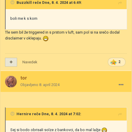
Buzzkill
reče Dne, 8. 4. 2024 at 6:49:
boli me k s kom
Tle sem bil že triggered in s prstom v luft, sam pol si na srečo dodal
disclaimer v oklepaju.
Navedek
2
tor
Objavljeno
8. april 2024
Hernire
reče Dne, 8. 4. 2024 at 7:02:
Sej si bodo obrisali solze z bankovci, da bo mal lažje