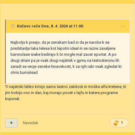
Kočevc
reče Dne, 8. 4. 2024 at 11:00:
Najboljs k pisejo, da je zenskam bad in da je narobe k se
predstavlja taka telesa kot lepotni ideal in se razne zavaljene
barvnolase srake bedirajo k bi mogle mal zacet sportat. A po
drugi strani pa je vsak drugi najstnik v gymu na testosteronu lih
zaradi se vecje zenske hinavskosti, k za njih rabi vsak zgledat kt
chris bumstead
Ti najstniki lahko krivijo samo lastno zabitost in moške alfa kretene, ki
jim trobijo noc in dan, kaj morajo pocet v lajfu in katere programe
kupovat.
Navedek
1