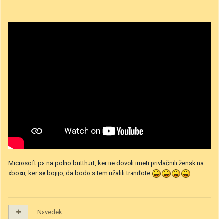
Microsoft pa na polno butthurt, ker ne dovoli imeti privlačnih žensk na
xboxu, ker se bojijo, da bodo s tem užalili tranđote
Navedek