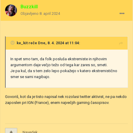
Buzzkill
Objavljeno
8. april 2024
ke_kit
reče Dne, 8. 4. 2024 at 11:04:
In spet smo tam, da folk posluša ekstremiste in njihovim
argumentom daje večjo težo od tega kar zares so, smeti.
Je pa kul, da s tem zelo lepo pokažejo v katero ekstremistično
smer se sami nagibajo.
Govoriš, kot da je tisto napisal nek rozolasi twitter aktivist, ne pa nekdo
zaposlen pri IGN (France), enem največjih gaming časopisov.
Navedek