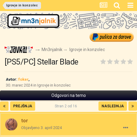
Igrovje in konzolec
Mn3njalnik
Igrovje in konzolec
[PS5/PC] Stellar Blade
Avtor:
foker
,
30. marec 2024
in
Igrovje in konzolec
Odgovori na temo
PREJŠNJA
Stran 2 od 16
NASLEDNJA
tor
Objavljeno
3. april 2024