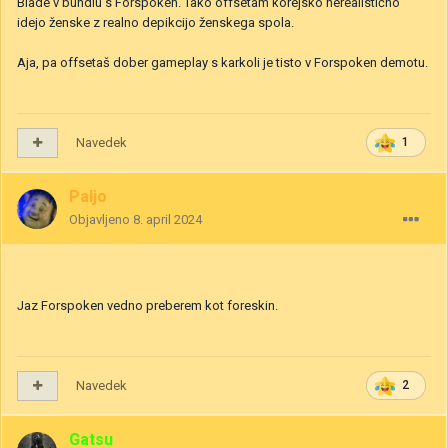
Blade v bundlu s Forspoken. Tako offsetam korejsko nerealistično
idejo ženske z realno depikcijo ženskega spola.
Aja, pa offsetaš dober gameplay s karkoli je tisto v Forspoken demotu.
Navedek
1
Paljo
Objavljeno
8. april 2024
Jaz Forspoken vedno preberem kot foreskin.
Navedek
2
Gatsu