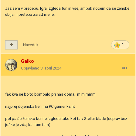
Jaz sem v precepu. Igra izgleda fun in vse, ampak nočem da se ženske
ubija in pretepa zarad mene.
Navedek
1
Galko
Objavljeno
8. april 2024
fak kva se bo to bombalo pri nas doma, m m mmm
najprej dojenčka ker ima PC gamer ksiht
pol pa še žensko ker ne izgleda tako kot ta v Stellar blade (čeprav čez
joške je zdaj kar tam tam)