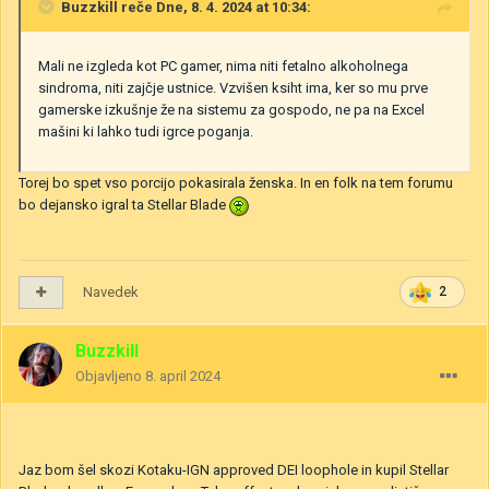
Buzzkill
reče Dne, 8. 4. 2024 at 10:34:
Mali ne izgleda kot PC gamer, nima niti fetalno alkoholnega
sindroma, niti zajčje ustnice. Vzvišen ksiht ima, ker so mu prve
gamerske izkušnje že na sistemu za gospodo, ne pa na Excel
mašini ki lahko tudi igrce poganja.
Torej bo spet vso porcijo pokasirala ženska. In en folk na tem forumu
bo dejansko igral ta Stellar Blade
Navedek
2
Buzzkill
Objavljeno
8. april 2024
Jaz bom šel skozi Kotaku-IGN approved DEI loophole in kupil Stellar