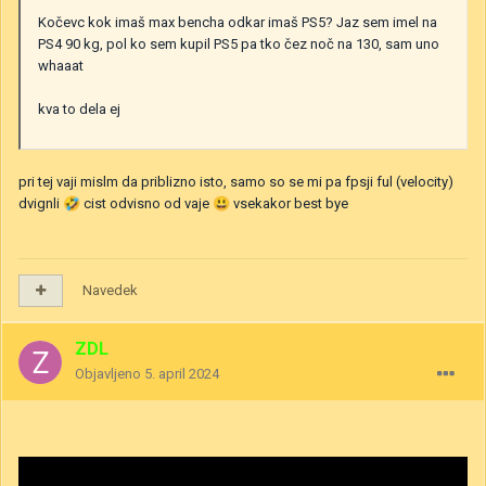
Kočevc kok imaš max bencha odkar imaš PS5? Jaz sem imel na
PS4 90 kg, pol ko sem kupil PS5 pa tko čez noč na 130, sam uno
whaaat
kva to dela ej
pri tej vaji mislm da priblizno isto, samo so se mi pa fpsji ful (velocity)
dvignli
🤣
cist odvisno od vaje
😃
vsekakor best bye
Navedek
ZDL
Objavljeno
5. april 2024