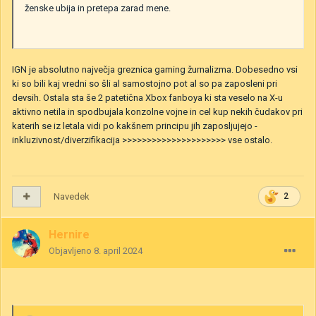
ženske ubija in pretepa zarad mene.
IGN je absolutno največja greznica gaming žurnalizma. Dobesedno vsi
ki so bili kaj vredni so šli al samostojno pot al so pa zaposleni pri
devsih. Ostala sta še 2 patetična Xbox fanboya ki sta veselo na X-u
aktivno netila in spodbujala konzolne vojne in cel kup nekih čudakov pri
katerih se iz letala vidi po kakšnem principu jih zaposljujejo -
inkluzivnost/diverzifikacija >>>>>>>>>>>>>>>>>>>>> vse ostalo.
Navedek
2
Hernire
Objavljeno
8. april 2024