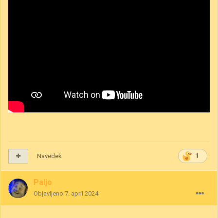
Navedek
1
Paljo
Objavljeno
7. april 2024