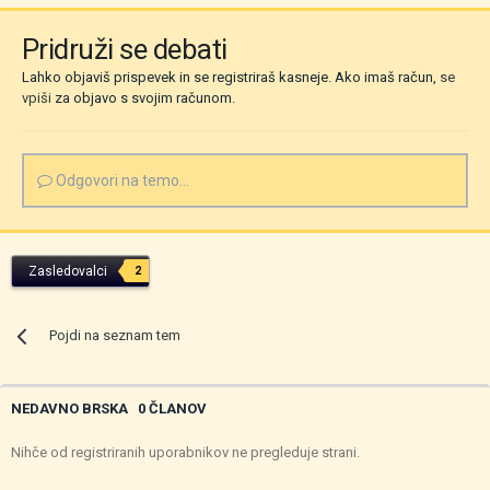
Pridruži se debati
Lahko objaviš prispevek in se registriraš kasneje. Ako imaš račun,
se
vpiši
za objavo s svojim računom.
Odgovori na temo...
Zasledovalci
2
Pojdi na seznam tem
NEDAVNO BRSKA
0 ČLANOV
Nihče od registriranih uporabnikov ne pregleduje strani.