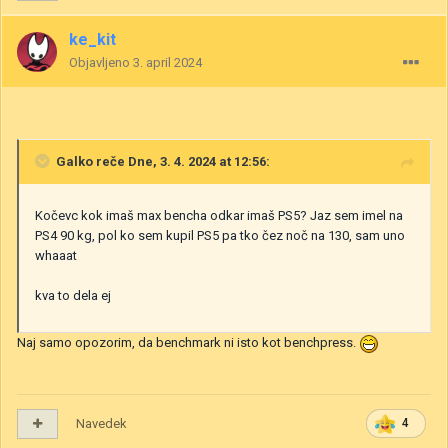
ke_kit
Objavljeno
3. april 2024
Galko
reče Dne, 3. 4. 2024 at 12:56:
Kočevc kok imaš max bencha odkar imaš PS5? Jaz sem imel na
PS4 90 kg, pol ko sem kupil PS5 pa tko čez noč na 130, sam uno
whaaat
kva to dela ej
Naj samo opozorim, da benchmark ni isto kot benchpress.
Navedek
4