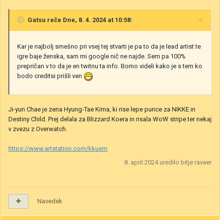
Gatsu
reče Dne, 8. 4. 2024 at 10:58:
Kar je najbolj smešno pri vsej tej stvarti je pa to da je lead artist te
igre baje ženska, sam mi google nič ne najde. Sem pa 100%
prepričan v to da je en twitnu ta info. Bomo videli kako je s tem ko
bodo creditsi prišli ven
Ji-yun Chae je zena Hyung-Tae Kima, ki rise lepe punce za NIKKE in
Destiny Child. Prej delala za Blizzard Koera in risala WoW stripe ter nekaj
v zvezu z Overwatch.
https://www.artstation.com/kkuem
8. april 2024
uredilo bitje raveer
Navedek