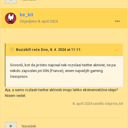
ke_kit
Objavljeno
8. april 2024
Buzzkill
reče Dne, 8. 4. 2024 at 11:11:
Govoriš, kot da je tisto napisal nek rozolasi twitter aktivist, ne pa
nekdo zaposlen pri IGN (France), enem največjih gaming
časopisov.
Aja, a samo rozlasti twitter aktivisti imajo lahko ekstremistične ideje?
Nisem vedel.
8. april 2024
uredilo bitje ke_kit
Navedek