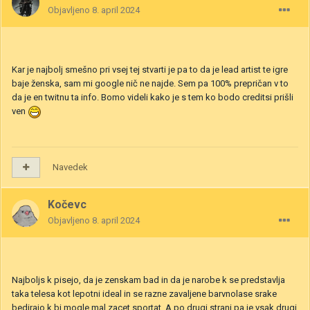
Objavljeno
8. april 2024
Kar je najbolj smešno pri vsej tej stvarti je pa to da je lead artist te igre
baje ženska, sam mi google nič ne najde. Sem pa 100% prepričan v to
da je en twitnu ta info. Bomo videli kako je s tem ko bodo creditsi prišli
ven
Navedek
Kočevc
Objavljeno
8. april 2024
Najboljs k pisejo, da je zenskam bad in da je narobe k se predstavlja
taka telesa kot lepotni ideal in se razne zavaljene barvnolase srake
bedirajo k bi mogle mal zacet sportat. A po drugi strani pa je vsak drugi