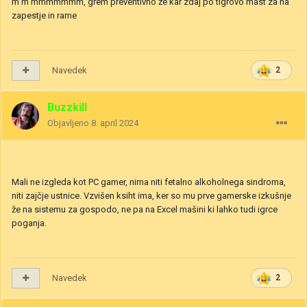
m m mmmmmmm, grem preventivno že kar zdaj po tigrovo mast za na
zapestje in rame
Navedek
2
Buzzkill
Objavljeno
8. april 2024
Mali ne izgleda kot PC gamer, nima niti fetalno alkoholnega sindroma,
niti zajčje ustnice. Vzvišen ksiht ima, ker so mu prve gamerske izkušnje
že na sistemu za gospodo, ne pa na Excel mašini ki lahko tudi igrce
poganja.
Navedek
2