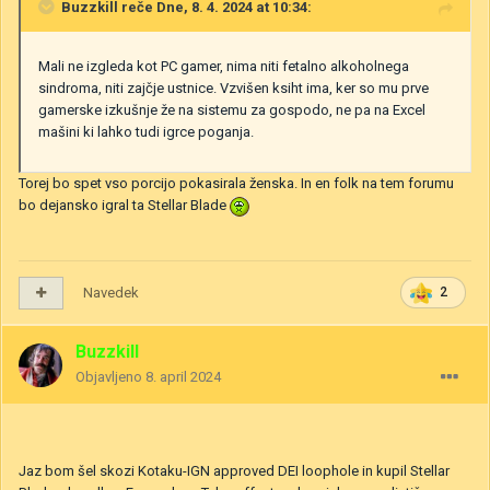
Buzzkill
reče Dne, 8. 4. 2024 at 10:34:
Mali ne izgleda kot PC gamer, nima niti fetalno alkoholnega
sindroma, niti zajčje ustnice. Vzvišen ksiht ima, ker so mu prve
gamerske izkušnje že na sistemu za gospodo, ne pa na Excel
mašini ki lahko tudi igrce poganja.
Torej bo spet vso porcijo pokasirala ženska. In en folk na tem forumu
bo dejansko igral ta Stellar Blade
Navedek
2
Buzzkill
Objavljeno
8. april 2024
Jaz bom šel skozi Kotaku-IGN approved DEI loophole in kupil Stellar