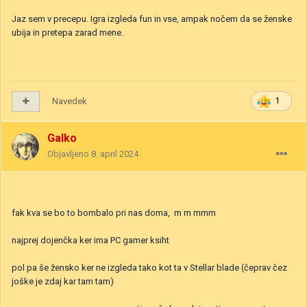
Jaz sem v precepu. Igra izgleda fun in vse, ampak nočem da se ženske
ubija in pretepa zarad mene.
Navedek
1
Galko
Objavljeno
8. april 2024
fak kva se bo to bombalo pri nas doma, m m mmm
najprej dojenčka ker ima PC gamer ksiht
pol pa še žensko ker ne izgleda tako kot ta v Stellar blade (čeprav čez
joške je zdaj kar tam tam)