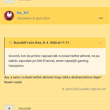
ke_kit
Objavljeno
8. april 2024
Buzzkill
reče Dne, 8. 4. 2024 at 11:11:
Govoriš, kot da je tisto napisal nek rozolasi twitter aktivist, ne pa
nekdo zaposlen pri IGN (France), enem največjih gaming
časopisov.
Aja, a samo rozlasti twitter aktivisti imajo lahko ekstremistične ideje?
Nisem vedel.
8. april 2024
uredilo bitje ke_kit
Navedek