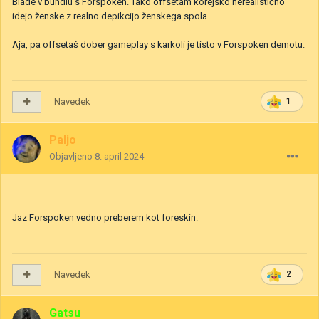
Blade v bundlu s Forspoken. Tako offsetam korejsko nerealistično
idejo ženske z realno depikcijo ženskega spola.
Aja, pa offsetaš dober gameplay s karkoli je tisto v Forspoken demotu.
Navedek
1
Paljo
Objavljeno
8. april 2024
Jaz Forspoken vedno preberem kot foreskin.
Navedek
2
Gatsu