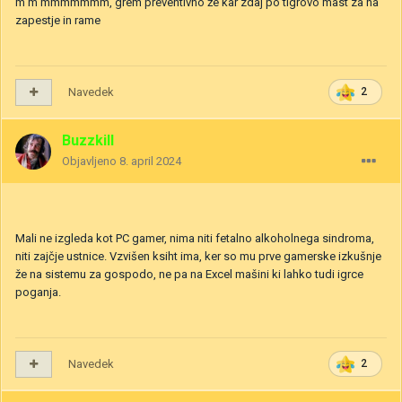
m m mmmmmmm, grem preventivno že kar zdaj po tigrovo mast za na
zapestje in rame
Navedek
2
Buzzkill
Objavljeno
8. april 2024
Mali ne izgleda kot PC gamer, nima niti fetalno alkoholnega sindroma,
niti zajčje ustnice. Vzvišen ksiht ima, ker so mu prve gamerske izkušnje
že na sistemu za gospodo, ne pa na Excel mašini ki lahko tudi igrce
poganja.
Navedek
2