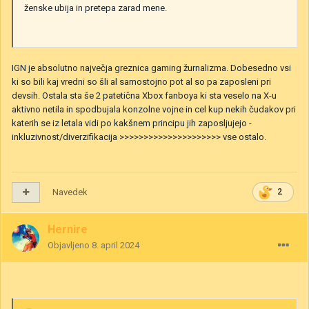
ženske ubija in pretepa zarad mene.
IGN je absolutno največja greznica gaming žurnalizma. Dobesedno vsi
ki so bili kaj vredni so šli al samostojno pot al so pa zaposleni pri
devsih. Ostala sta še 2 patetična Xbox fanboya ki sta veselo na X-u
aktivno netila in spodbujala konzolne vojne in cel kup nekih čudakov pri
katerih se iz letala vidi po kakšnem principu jih zaposljujejo -
inkluzivnost/diverzifikacija >>>>>>>>>>>>>>>>>>>>> vse ostalo.
Navedek
2
Hernire
Objavljeno
8. april 2024