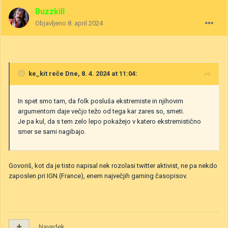
Buzzkill
Objavljeno
8. april 2024
ke_kit
reče Dne, 8. 4. 2024 at 11:04:
In spet smo tam, da folk posluša ekstremiste in njihovim
argumentom daje večjo težo od tega kar zares so, smeti.
Je pa kul, da s tem zelo lepo pokažejo v katero ekstremistično
smer se sami nagibajo.
Govoriš, kot da je tisto napisal nek rozolasi twitter aktivist, ne pa nekdo
zaposlen pri IGN (France), enem največjih gaming časopisov.
Navedek