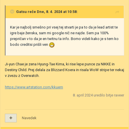
Gatsu
reče Dne, 8. 4. 2024 at 10:58:
Kar je najbolj smešno pri vsej tej stvarti je pa to da je lead artist te
igre baje ženska, sam mi google nič ne najde. Sem pa 100%
prepričan v to da je en twitnu ta info. Bomo videli kako je s tem ko
bodo creditsi prišli ven
Ji-yun Chae je zena Hyung-Tae Kima, ki rise lepe punce za NIKKE in
Destiny Child. Prej delala za Blizzard Koera in risala WoW stripe ter nekaj
v zvezu z Overwatch.
https://www.artstation.com/kkuem
8. april 2024
uredilo bitje raveer
Navedek