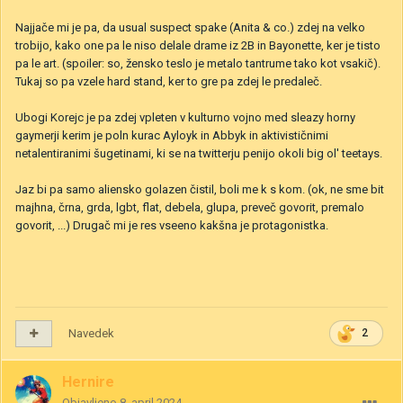
Najjače mi je pa, da usual suspect spake (Anita & co.) zdej na velko
trobijo, kako one pa le niso delale drame iz 2B in Bayonette, ker je tisto
pa le art. (spoiler: so, žensko teslo je metalo tantrume tako kot vsakič).
Tukaj so pa vzele hard stand, ker to gre pa zdej le predaleč.
Ubogi Korejc je pa zdej vpleten v kulturno vojno med sleazy horny
gaymerji kerim je poln kurac Ayloyk in Abbyk in aktivističnimi
netalentiranimi šugetinami, ki se na twitterju penijo okoli big ol' teetays.
Jaz bi pa samo aliensko golazen čistil, boli me k s kom. (ok, ne sme bit
majhna, črna, grda, lgbt, flat, debela, glupa, preveč govorit, premalo
govorit, ...) Drugač mi je res vseeno kakšna je protagonistka.
Navedek
2
Hernire
Objavljeno
8. april 2024