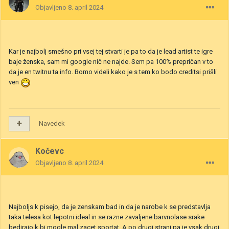
Objavljeno
8. april 2024
Kar je najbolj smešno pri vsej tej stvarti je pa to da je lead artist te igre
baje ženska, sam mi google nič ne najde. Sem pa 100% prepričan v to
da je en twitnu ta info. Bomo videli kako je s tem ko bodo creditsi prišli
ven
Navedek
Kočevc
Objavljeno
8. april 2024
Najboljs k pisejo, da je zenskam bad in da je narobe k se predstavlja
taka telesa kot lepotni ideal in se razne zavaljene barvnolase srake
bedirajo k bi mogle mal zacet sportat. A po drugi strani pa je vsak drugi