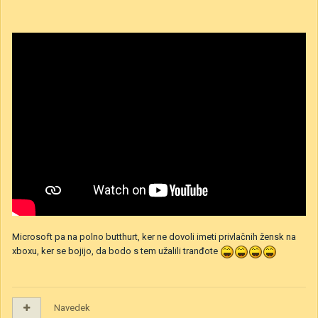
Microsoft pa na polno butthurt, ker ne dovoli imeti privlačnih žensk na
xboxu, ker se bojijo, da bodo s tem užalili tranđote
Navedek