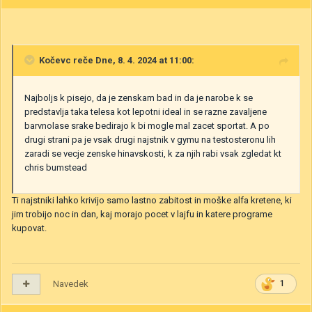
Kočevc
reče Dne, 8. 4. 2024 at 11:00:
Najboljs k pisejo, da je zenskam bad in da je narobe k se
predstavlja taka telesa kot lepotni ideal in se razne zavaljene
barvnolase srake bedirajo k bi mogle mal zacet sportat. A po
drugi strani pa je vsak drugi najstnik v gymu na testosteronu lih
zaradi se vecje zenske hinavskosti, k za njih rabi vsak zgledat kt
chris bumstead
Ti najstniki lahko krivijo samo lastno zabitost in moške alfa kretene, ki
jim trobijo noc in dan, kaj morajo pocet v lajfu in katere programe
kupovat.
Navedek
1