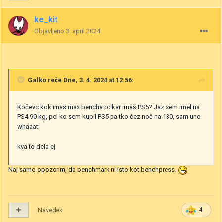
ke_kit
Objavljeno
3. april 2024
Galko
reče Dne, 3. 4. 2024 at 12:56:
Kočevc kok imaš max bencha odkar imaš PS5? Jaz sem imel na
PS4 90 kg, pol ko sem kupil PS5 pa tko čez noč na 130, sam uno
whaaat
kva to dela ej
Naj samo opozorim, da benchmark ni isto kot benchpress.
Navedek
4