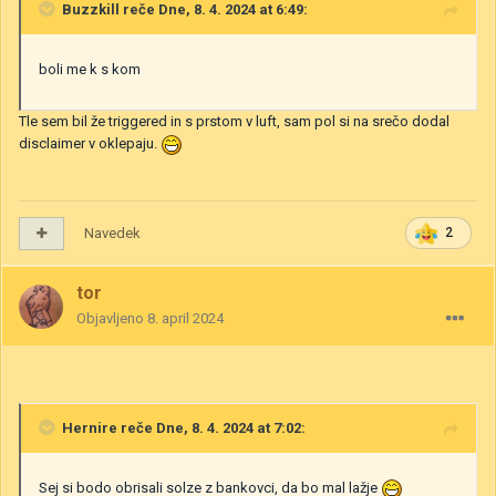
Buzzkill
reče Dne, 8. 4. 2024 at 6:49:
boli me k s kom
Tle sem bil že triggered in s prstom v luft, sam pol si na srečo dodal
disclaimer v oklepaju.
Navedek
2
tor
Objavljeno
8. april 2024
Hernire
reče Dne, 8. 4. 2024 at 7:02:
Sej si bodo obrisali solze z bankovci, da bo mal lažje