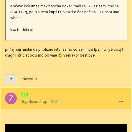
Kočevc kok imaš max bencha odkar imaš PS5? Jaz sem imel na
PS4 90 kg, pol ko sem kupil PS5 pa tko čez noč na 130, sam uno
whaaat
kva to dela ej
pri tej vaji mislm da priblizno isto, samo so se mi pa fpsji ful (velocity)
dvignli
🤣
cist odvisno od vaje
😃
vsekakor best bye
Navedek
ZDL
Objavljeno
5. april 2024