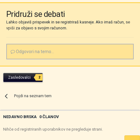
Pridruži se debati
Lahko objaviš prispevek in se registriraš kasneje. Ako imaš račun,
se
vpiši
za objavo s svojim računom.
Odgovori na temo...
Zasledovalci
2
Pojdi na seznam tem
NEDAVNO BRSKA
0 ČLANOV
Nihče od registriranih uporabnikov ne pregleduje strani.