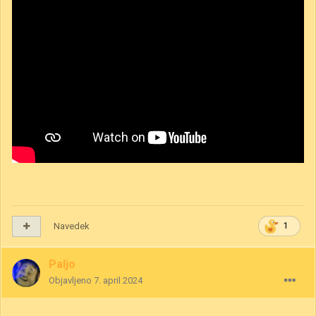
Navedek
1
Paljo
Objavljeno
7. april 2024