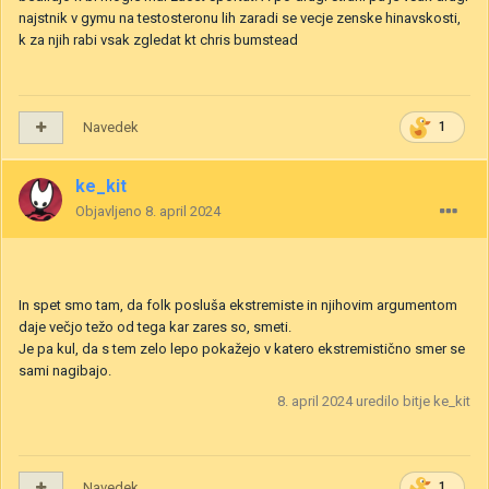
najstnik v gymu na testosteronu lih zaradi se vecje zenske hinavskosti,
k za njih rabi vsak zgledat kt chris bumstead
Navedek
1
ke_kit
Objavljeno
8. april 2024
In spet smo tam, da folk posluša ekstremiste in njihovim argumentom
daje večjo težo od tega kar zares so, smeti.
Je pa kul, da s tem zelo lepo pokažejo v katero ekstremistično smer se
sami nagibajo.
8. april 2024
uredilo bitje ke_kit
Navedek
1