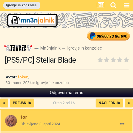
Igrovje in konzolec
Mn3njalnik
Igrovje in konzolec
[PS5/PC] Stellar Blade
Avtor:
foker
,
30. marec 2024
in
Igrovje in konzolec
Odgovori na temo
PREJŠNJA
Stran 2 od 16
NASLEDNJA
tor
Objavljeno
3. april 2024