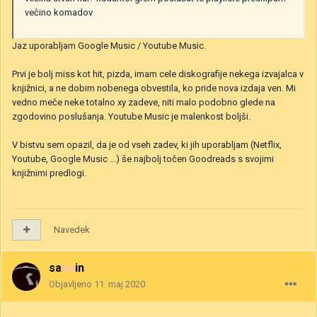
večino komadov
Jaz uporabljam Google Music / Youtube Music.
Prvi je bolj miss kot hit, pizda, imam cele diskografije nekega izvajalca v
knjižnici, a ne dobim nobenega obvestila, ko pride nova izdaja ven. Mi
vedno meče neke totalno xy zadeve, niti malo podobno glede na
zgodovino poslušanja. Youtube Music je malenkost boljši.
V bistvu sem opazil, da je od vseh zadev, ki jih uporabljam (Netflix,
Youtube, Google Music ...) še najbolj točen Goodreads s svojimi
knjižnimi predlogi.
Navedek
saosin
Objavljeno
11. maj 2020