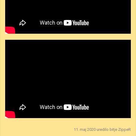
11. maj 2020
uredilo bitje ZippeR