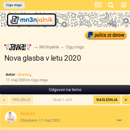
Cigu migu
Mn3njalnik
Cigu migu
Nova glasba v letu 2020
Avtor:
dzaver
,
11. maj 2020
in
Cigu migu
Odgovori na temo
PREJŠNJA
Stran 1 od 6
NASLEDNJA
dzaver
Objavljeno
11. maj 2020