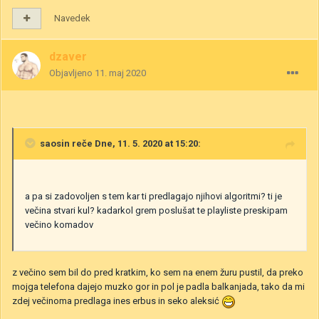
Navedek
dzaver
Objavljeno
11. maj 2020
saosin
reče Dne, 11. 5. 2020 at 15:20:
a pa si zadovoljen s tem kar ti predlagajo njihovi algoritmi? ti je
večina stvari kul? kadarkol grem poslušat te playliste preskipam
večino komadov
z večino sem bil do pred kratkim, ko sem na enem žuru pustil, da preko
mojga telefona dajejo muzko gor in pol je padla balkanjada, tako da mi
zdej večinoma predlaga ines erbus in seko aleksić