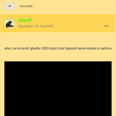
Navedek
ZippeR
Objavljeno
12. maj 2020
also, ne mora bit glasba 2020 topic brez hypanih tame impala in caribou