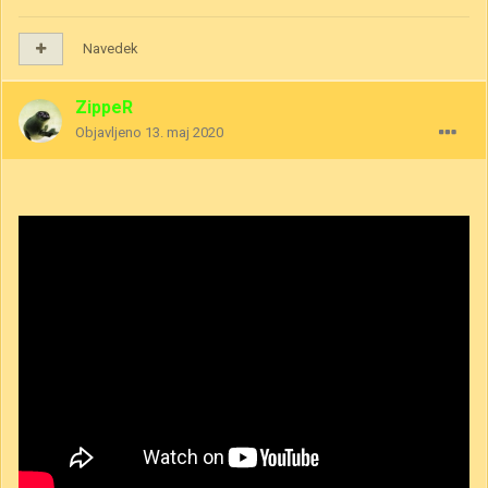
Navedek
ZippeR
Objavljeno
13. maj 2020