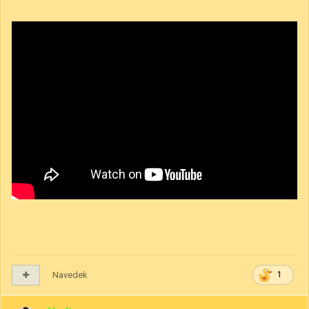
Navedek
1