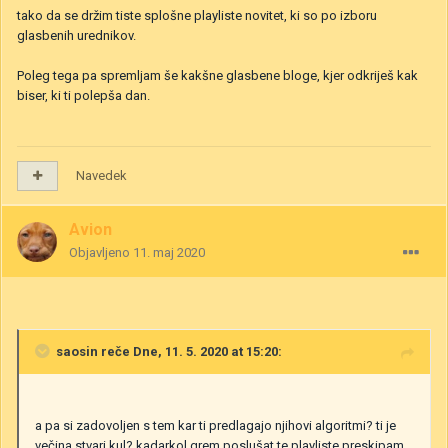
tako da se držim tiste splošne playliste novitet, ki so po izboru
glasbenih urednikov.
Poleg tega pa spremljam še kakšne glasbene bloge, kjer odkriješ kak
biser, ki ti polepša dan.
Navedek
Avion
Objavljeno
11. maj 2020
saosin
reče Dne, 11. 5. 2020 at 15:20:
a pa si zadovoljen s tem kar ti predlagajo njihovi algoritmi? ti je
večina stvari kul? kadarkol grem poslušat te playliste preskipam