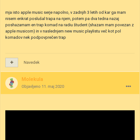
mja isto apple music serje napolno, v zadnjih 3 letih od kar ga mam
nisem enkrat poslušal trapa na njem, potem pa dva tedna nazaj
poshazamam en trap komad na radiu študent (shazam mam povezan z
apple musicom) in v naslednjem new music playlistu več kot pol
komadov nek podpovprečen trap
Navedek
Molekula
Objavljeno
11. maj 2020