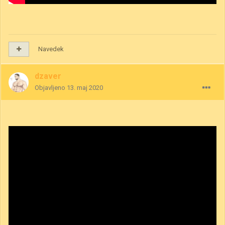
Navedek
dzaver
Objavljeno
13. maj 2020