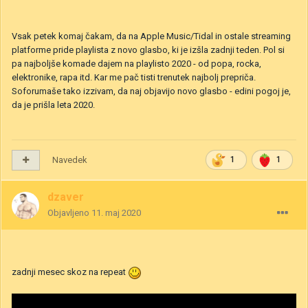
Vsak petek komaj čakam, da na Apple Music/Tidal in ostale streaming
platforme pride playlista z novo glasbo, ki je izšla zadnji teden. Pol si
pa najboljše komade dajem na playlisto 2020 - od popa, rocka,
elektronike, rapa itd. Kar me pač tisti trenutek najbolj prepriča.
Soforumaše tako izzivam, da naj objavijo novo glasbo - edini pogoj je,
da je prišla leta 2020.
Navedek
1
1
dzaver
Objavljeno
11. maj 2020
zadnji mesec skoz na repeat