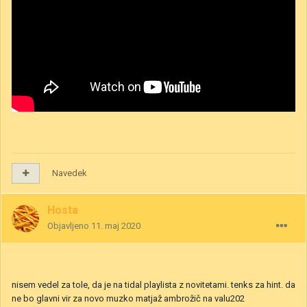
Navedek
Hosta
Objavljeno
11. maj 2020
nisem vedel za tole, da je na tidal playlista z novitetami. tenks za hint. da
ne bo glavni vir za novo muzko matjaž ambrožič na valu202