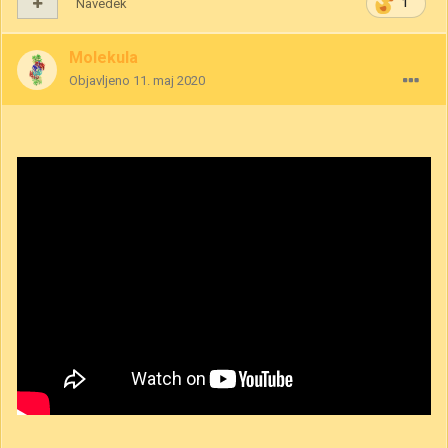
Navedek
1
Molekula
Objavljeno
11. maj 2020