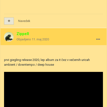
Navedek
ZippeR
Objavljeno
11. maj 2020
prvi giegling release 2020, lep album za it čez v večernih uricah
ambient / downtempo / deep house