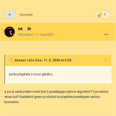
Navedek
1
saosin
Objavljeno
11. maj 2020
dzaver
reče Dne, 11. 5. 2020 at 5:50:
pride playlista z novo glasbo,
a pa si zadovoljen s tem kar ti predlagajo njihovi algoritmi? ti je večina
stvari kul? kadarkol grem poslušat te playliste preskipam večino
komadov