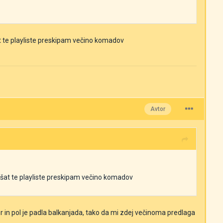
ušat te playliste preskipam večino komadov
Avtor
oslušat te playliste preskipam večino komadov
 in pol je padla balkanjada, tako da mi zdej večinoma predlaga