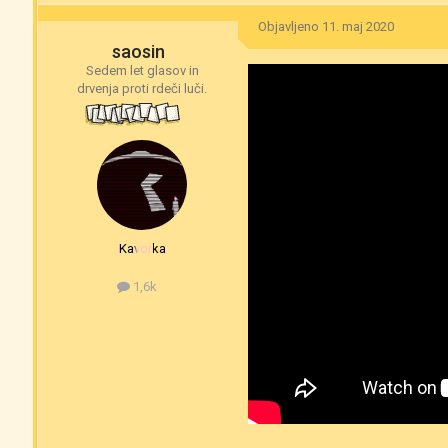
Objavljeno
11. maj 2020
saosin
Sedem let glasov in
drvenja proti rdeči luči.
Kavorka
1,6k