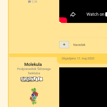
3,3k
Navedek
Objavljeno
11. maj 2020
Molekula
Podprecednik Šilčevega
fankluba