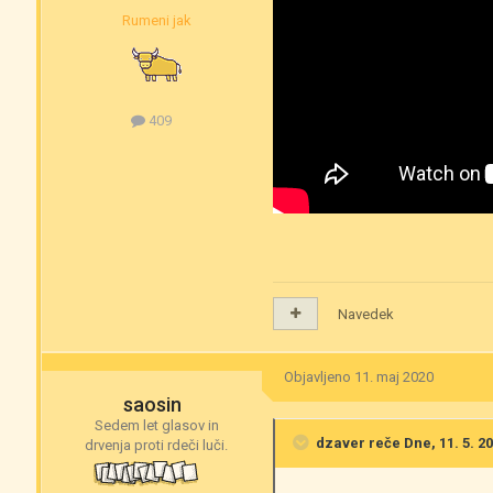
Rumeni jak
409
Navedek
Objavljeno
11. maj 2020
saosin
Sedem let glasov in
dzaver
reče Dne, 11. 5. 20
drvenja proti rdeči luči.