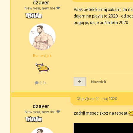
dzaver
New year, new me ❤️
Vsak petek komaj čakam, da na Ap
dajem na playlisto 2020 - od pop
pogoj je, da je prišla leta 2020.
Rumeni jak
Navedek
2,2k
Objavljeno
11. maj 2020
dzaver
New year, new me ❤️
zadnji mesec skoz na repeat