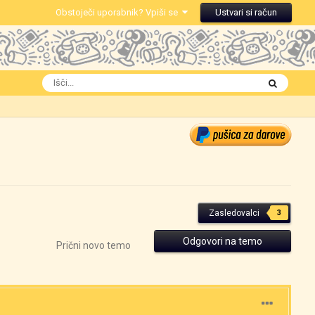
Obstoječi uporabnik? Vpiši se
Ustvari si račun
Zasledovalci
3
Odgovori na temo
Prični novo temo