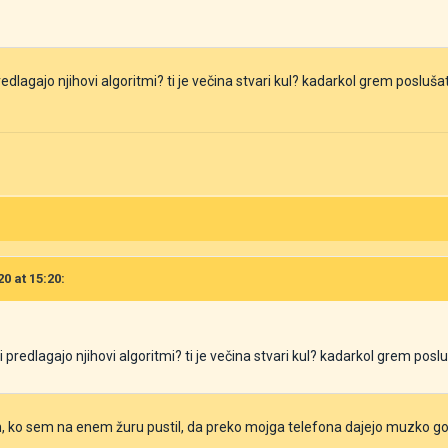
predlagajo njihovi algoritmi? ti je večina stvari kul? kadarkol grem posl
20 at 15:20:
ti predlagajo njihovi algoritmi? ti je večina stvari kul? kadarkol grem p
m, ko sem na enem žuru pustil, da preko mojga telefona dajejo muzko gor