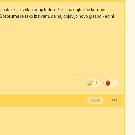
sbo, ki je izšla zadnji teden. Pol si pa najboljše komade
a. Soforumaše tako izzivam, da naj objavijo novo glasbo - edini
1
1
Avtor