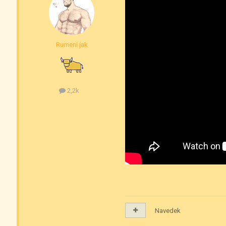
Rumeni jak
2,2k
Navedek