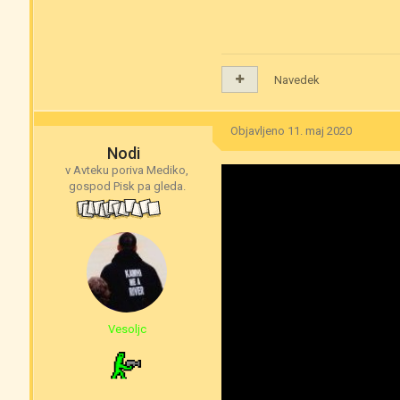
Navedek
Objavljeno
11. maj 2020
Nodi
v Avteku poriva Mediko,
gospod Pisk pa gleda.
Vesoljc