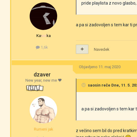
pride playlista z novo glasbo,
a pa si zadovoljen s tem kar ti 
Kavorka
1,6k
Navedek
Objavljeno
11. maj 2020
dzaver
New year, new me ❤️
saosin
reče Dne, 11. 5. 20
a pa si zadovoljen s tem kar 
Rumeni jak
z večino sem bil do pred kratki