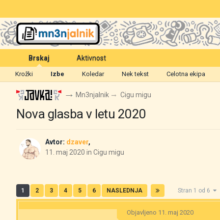
Brskaj
Aktivnost
Krožki
Izbe
Koledar
Nek tekst
Celotna ekipa
Mn3njalnik
Cigu migu
Nova glasba v letu 2020
Avtor:
dzaver
,
11. maj 2020
in
Cigu migu
1
2
3
4
5
6
NASLEDNJA
Stran 1 od 6
Objavljeno
11. maj 2020