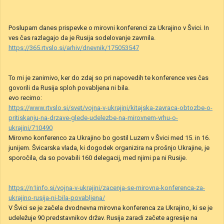
Poslupam danes prispevke o mirovni konferenci za Ukrajino v Švici. In
ves čas razlagajo da je Rusija sodelovanje zavrnila.
https://365.rtvslo.si/arhiv/dnevnik/175053547
To mi je zanimivo, ker do zdaj so pri napovedih te konference ves čas
govorili da Rusija sploh povabljena ni bila.
evo recimo:
https://www.rtvslo.si/svet/vojna-v-ukrajini/kitajska-zavraca-obtozbe-o-
pritiskanju-na-drzave-glede-udelezbe-na-mirovnem-vrhu-o-
ukrajini/710490
Mirovno konferenco za Ukrajino bo gostil Luzern v Švici
med 15.
in
16.
junijem. Švicarska vlada, ki
dogodek
organizira na prošnjo Ukrajine, je
sporočila, da so povabili 160 delegacij, med njimi pa ni Rusije.
https://n1info.si/vojna-v-ukrajini/zacenja-se-mirovna-konferenca-za-
ukrajino-rusija-ni-bila-povabljena/
V Švici se je začela dvodnevna mirovna konferenca za Ukrajino, ki se je
udeležuje 90 predstavnikov držav. Rusija zaradi začete agresije na