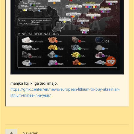
manjka litij, ki ga tudi imajo.
https://gmk.center/en/news/european-lithium-to-buy-ukrainian-
lithium-mines-in-a-year/
Navedek