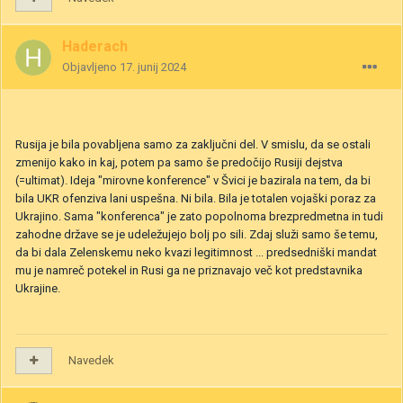
Haderach
Objavljeno
17. junij 2024
Rusija je bila povabljena samo za zaključni del. V smislu, da se ostali
zmenijo kako in kaj, potem pa samo še predočijo Rusiji dejstva
(=ultimat). Ideja "mirovne konference" v Švici je bazirala na tem, da bi
bila UKR ofenziva lani uspešna. Ni bila. Bila je totalen vojaški poraz za
Ukrajino. Sama "konferenca" je zato popolnoma brezpredmetna in tudi
zahodne države se je udeležujejo bolj po sili. Zdaj služi samo še temu,
da bi dala Zelenskemu neko kvazi legitimnost ... predsedniški mandat
mu je namreč potekel in Rusi ga ne priznavajo več kot predstavnika
Ukrajine.
Navedek