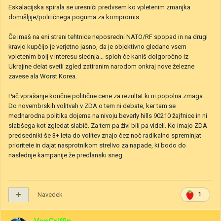
Eskalacijska spirala se uresniči predvsem ko vpletenim zmanjka
domišljije/političnega poguma za kompromis.
Če imaš na eni strani tehtnice neposredni NATO/RF spopad in na drugi
kravjo kupčijo je verjetno jasno, da je objektivno gledano vsem
vpletenim bolj v interesu slednja... sploh če kaniš dolgoročno iz
Ukrajine delat svetli zgled zatiranim narodom onkraj nove železne
zavese ala Worst Korea.
Pač vprašanje končne politične cene za rezultat ki ni popolna zmaga.
Do novembrskih volitvah v ZDA o tem ni debate, ker tam se
mednarodna politika dojema na nivoju beverly hills 90210 žajfnice in ni
slabšega kot zgledat slabič. Za tem pa živi bili pa videli. Ko imajo ZDA
predsedniki še 3+ leta do volitev znajo čez noč radikalno spreminjat
prioritete in dajat nasprotnikom strelivo za napade, ki bodo do
naslednje kampanije že predlanski sneg.
Navedek
1