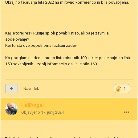
Ukrajino februarja leta 2022 na mirovno konferenco ni bila povabljena.
Kaj je torej res? Rusije sploh povabili niso, ali pa je zavrnila
sodelovanje?
Ker to sta dve popolnoma različni zadevi.
Ko googlam najdem uradno listo pisotnih 100, nikjer pa ne najdem liste
150 povabljenih... zgolj informacijo da jih je bilo 160
Navedek
1
HellAngel
Objavljeno
17. junij 2024