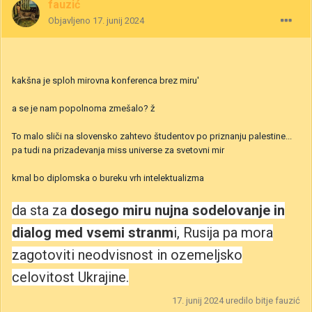
fauzić
Objavljeno
17. junij 2024
kakšna je sploh mirovna konferenca brez miru'
a se je nam popolnoma zmešalo? ž
To malo sliči na slovensko zahtevo študentov po priznanju palestine...
pa tudi na prizadevanja miss universe za svetovni mir
kmal bo diplomska o bureku vrh intelektualizma
da sta za
dosego miru nujna sodelovanje in
dialog med vsemi stranm
i, Rusija pa mora
zagotoviti neodvisnost in ozemeljsko
celovitost Ukrajine.
17. junij 2024
uredilo bitje fauzić