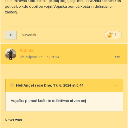
Tale "mirovna konferenca" je bolj pogajanje med zavezniki kakšen kos
potice bo kdo dobil po vojni. Vojaška pomoč košta in definitivno ni
zastonj.
Navedek
1
Wallux
Objavljeno
17. junij 2024
HellAngel
reče Dne, 17. 6. 2024 at 6:44:
Vojaška pomoč košta in definitivno ni zastonj.
Never was