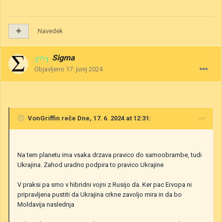
Navedek
╭∩╮
Sigma
Objavljeno
17. junij 2024
VonGriffin
reče Dne, 17. 6. 2024 at 12:31:
Na tem planetu ima vsaka drzava pravico do samoobrambe, tudi
Ukrajina. Zahod uradno podpira to pravico Ukrajine
V praksi pa smo v hibridni vojni z Rusijo da. Ker pac Ervopa ni
pripravljena pustiti da Ukrajina crkne zavoljo mira in da bo
Moldavija naslednja