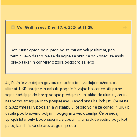
VonGriffin
reče Dne, 17. 6. 2024 at 11:25:
Kot Putinov predlog ni predlog za mir ampak je ultimat, pac
termini levo desno. Ve se da vojne se hitro ne bo konec, zelenski
preko taksnih konferenc zbira podporo za le to
Ja, Putin je v zadnjem govoru dal točno to ... zadnjo možnost oz.
ultimat. UKR sprejme Istanbul+ pogoje in vojne bo konec. Ali pa se
vojna nadaljuje do brezpogojne predaje. Putin lahko da ultimat, ker RU
nesporno zmaguje. In to pospešeno. Zahod nima kaj brbljati. Če se ne
bi 2022 vmešali v pogajanja v Istanbulu, bi bilo vojne že konec in UKR bi
ostala pod bistveno boljšimi pogoji in z več ozemlja. Če bi sedaj
sprejeli Istanbul+ bodo sicer na slabšem ... ampak še vedno bolje kot
pa to, kar jih čaka ob brezpogojni predaji.