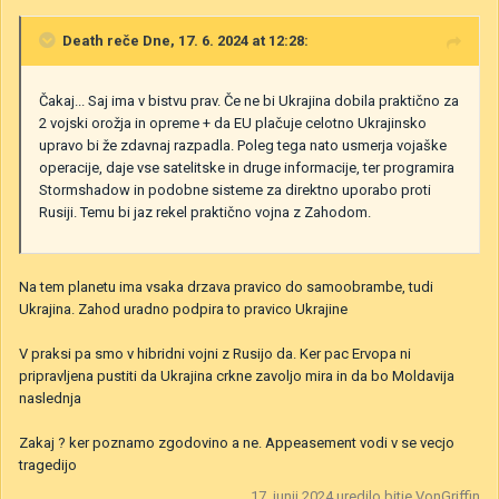
Death
reče Dne, 17. 6. 2024 at 12:28:
Čakaj... Saj ima v bistvu prav. Če ne bi Ukrajina dobila praktično za
2 vojski orožja in opreme + da EU plačuje celotno Ukrajinsko
upravo bi že zdavnaj razpadla. Poleg tega nato usmerja vojaške
operacije, daje vse satelitske in druge informacije, ter programira
Stormshadow in podobne sisteme za direktno uporabo proti
Rusiji. Temu bi jaz rekel praktično vojna z Zahodom.
Na tem planetu ima vsaka drzava pravico do samoobrambe, tudi
Ukrajina. Zahod uradno podpira to pravico Ukrajine
V praksi pa smo v hibridni vojni z Rusijo da. Ker pac Ervopa ni
pripravljena pustiti da Ukrajina crkne zavoljo mira in da bo Moldavija
naslednja
Zakaj ? ker poznamo zgodovino a ne. Appeasement vodi v se vecjo
tragedijo
17. junij 2024
uredilo bitje VonGriffin