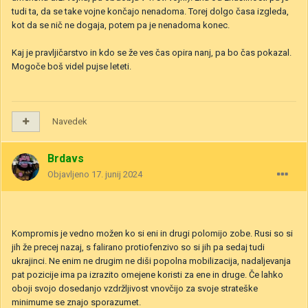
tudi ta, da se take vojne končajo nenadoma. Torej dolgo časa izgleda,
kot da se nič ne dogaja, potem pa je nenadoma konec.
Kaj je pravljičarstvo in kdo se že ves čas opira nanj, pa bo čas pokazal.
Mogoče boš videl pujse leteti.
Navedek
Brdavs
Objavljeno
17. junij 2024
Kompromis je vedno možen ko si eni in drugi polomijo zobe. Rusi so si
jih že precej nazaj, s falirano protiofenzivo so si jih pa sedaj tudi
ukrajinci. Ne enim ne drugim ne diši popolna mobilizacija, nadaljevanja
pat pozicije ima pa izrazito omejene koristi za ene in druge. Če lahko
oboji svojo dosedanjo vzdržljivost vnovčijo za svoje strateške
minimume se znajo sporazumet.