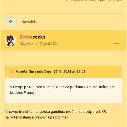
Navedek
Berbasecks
Objavljeno
17. junij 2024
VonGriffin
reče Dne, 17. 6. 2024 at 12:03:
V Evropi pa tudi vec ali manj desnica podpira Ukrajino. Italija in v
bodoce Francija
Ni ravno trenutna francoska garnitura močno za podporo UKR,
najpotencialnejša prihodna pa bolj ne?