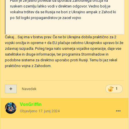
Putin je ze jasno povedal da uporaba Zahodnega orozja na
ruskem ozemlju lahko vodi v direkten odgovor. Vedno bolj je
vokalna trditev da se Rusija ne bori z Ukrajino ampak z Zahod ki
po 5d logiki propagandistov je zacel vojno
Čakaj... Saj ima v bistvu prav. Če ne bi Ukrajina dobila praktično za 2
vojski orožja in opreme + da EU plačuje celotno Ukrajinsko upravo bi že
zdavnaj razpadla. Poleg tega nato usmerja vojaške operacije, daje vse
satelitske in druge informacije, ter programira Stormshadow in
podobne sisteme za direktno uporabo proti Rusiji. Temu bi jaz rekel
praktično vojna z Zahodom.
Navedek
1
VonGriffin
Objavljeno
17. junij 2024