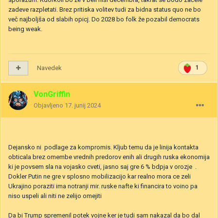
zadeve razpletati. Brez pritiska volitev tudi za bidna status quo ne bo
več najboljša od slabih opicj. Do 2028 bo folk že pozabil democrats
being weak.
Navedek
1
VonGriffin
Objavljeno
17. junij 2024
Dejansko ni podlage za kompromis. Kljub temu da je linija kontakta
obticala brez omembe vrednih predorov enih ali drugih ruska ekonomija
ki je povsem sla na vojasko cveti, jasno saj gre 6 % bdpja v orozje .
Dokler Putin ne gre v splosno mobilizacijo kar realno mora ce zeli
Ukrajino poraziti ima notranji mir. ruske nafte ki financira to voino pa
niso uspeli ali niti ne zelijo omejiti
Da bi Trump spremenil potek vojne ker je tudi sam nakazal da bo dal