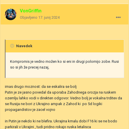
VonGriffin
Objavljeno
17. junij 2024
Navedek
Kompromis je vedno možen ko si eni in drugi polomijo zobe. Rusi
so si jih že precej nazaj,
imas drugo moznost: da se eskalira se bolj
Putin je ze jasno povedal da uporaba Zahodnega orozja na ruskem
ozemlju lahko vodi v direkten odgovor. Vedno bolj je vokalna trditev da
se Rusija ne bori z Ukrajino ampak z Zahod ki po 5d logiki
propagandistov je zacel vojno
in Putin je nekdo ki ne blefira. Ukrajina kmalu dobi F16 ki se ne bodo
parkirali v Ukrajini , tudi pridno rokajo ruska letalisca