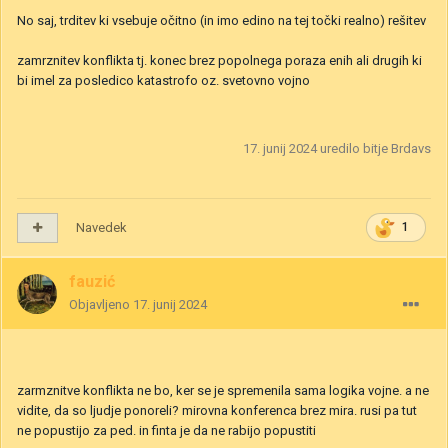
No saj, trditev ki vsebuje očitno (in imo edino na tej točki realno) rešitev
zamrznitev konflikta tj. konec brez popolnega poraza enih ali drugih ki
bi imel za posledico katastrofo oz. svetovno vojno
17. junij 2024
uredilo bitje Brdavs
Navedek
1
fauzić
Objavljeno
17. junij 2024
zarmznitve konflikta ne bo, ker se je spremenila sama logika vojne. a ne
vidite, da so ljudje ponoreli? mirovna konferenca brez mira. rusi pa tut
ne popustijo za ped. in finta je da ne rabijo popustiti