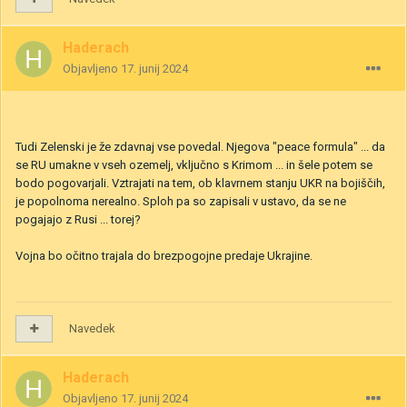
Haderach
Objavljeno
17. junij 2024
Tudi Zelenski je že zdavnaj vse povedal. Njegova "peace formula" ... da
se RU umakne v vseh ozemelj, vključno s Krimom ... in šele potem se
bodo pogovarjali. Vztrajati na tem, ob klavrnem stanju UKR na bojiščih,
je popolnoma nerealno. Sploh pa so zapisali v ustavo, da se ne
pogajajo z Rusi ... torej?
Vojna bo očitno trajala do brezpogojne predaje Ukrajine.
Navedek
Haderach
Objavljeno
17. junij 2024