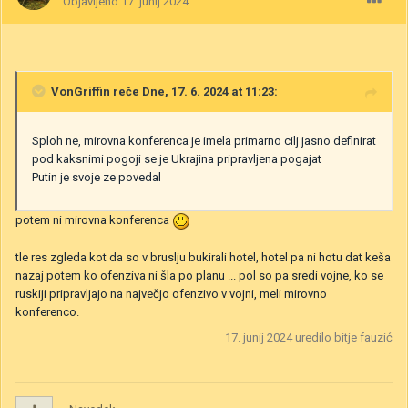
Objavljeno
17. junij 2024
VonGriffin
reče Dne, 17. 6. 2024 at 11:23:
Sploh ne, mirovna konferenca je imela primarno cilj jasno definirat
pod kaksnimi pogoji se je Ukrajina pripravljena pogajat
Putin je svoje ze povedal
potem ni mirovna konferenca
tle res zgleda kot da so v bruslju bukirali hotel, hotel pa ni hotu dat keša
nazaj potem ko ofenziva ni šla po planu ... pol so pa sredi vojne, ko se
ruskiji pripravljajo na največjo ofenzivo v vojni, meli mirovno
konferenco.
17. junij 2024
uredilo bitje fauzić