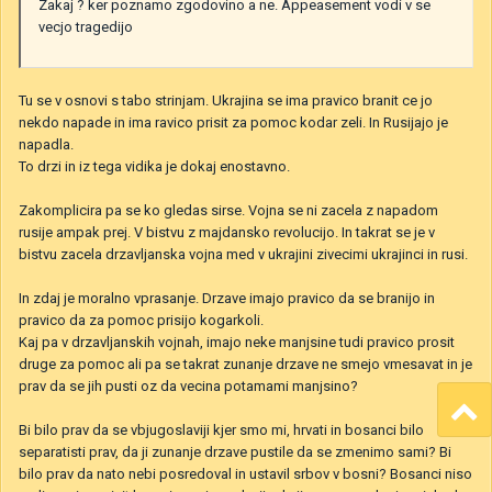
Zakaj ? ker poznamo zgodovino a ne. Appeasement vodi v se
vecjo tragedijo
Tu se v osnovi s tabo strinjam. Ukrajina se ima pravico branit ce jo
nekdo napade in ima ravico prisit za pomoc kodar zeli. In Rusijajo je
napadla.
To drzi in iz tega vidika je dokaj enostavno.
Zakomplicira pa se ko gledas sirse. Vojna se ni zacela z napadom
rusije ampak prej. V bistvu z majdansko revolucijo. In takrat se je v
bistvu zacela drzavljanska vojna med v ukrajini zivecimi ukrajinci in rusi.
In zdaj je moralno vprasanje. Drzave imajo pravico da se branijo in
pravico da za pomoc prisijo kogarkoli.
Kaj pa v drzavljanskih vojnah, imajo neke manjsine tudi pravico prosit
druge za pomoc ali pa se takrat zunanje drzave ne smejo vmesavat in je
prav da se jih pusti oz da vecina potamami manjsino?
Bi bilo prav da se vbjugoslaviji kjer smo mi, hrvati in bosanci bilo
separatisti prav, da ji zunanje drzave pustile da se zmenimo sami? Bi
bilo prav da nato nebi posredoval in ustavil srbov v bosni? Bosanci niso