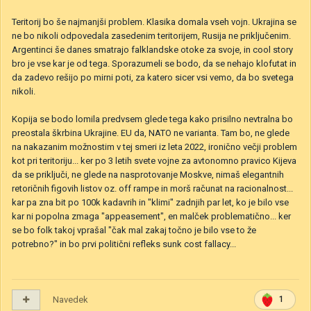
Teritorij bo še najmanjši problem. Klasika domala vseh vojn. Ukrajina se
ne bo nikoli odpovedala zasedenim teritorijem, Rusija ne priključenim.
Argentinci še danes smatrajo falklandske otoke za svoje, in cool story
bro je vse kar je od tega. Sporazumeli se bodo, da se nehajo klofutat in
da zadevo rešijo po mirni poti, za katero sicer vsi vemo, da bo svetega
nikoli.
Kopija se bodo lomila predvsem glede tega kako prisilno nevtralna bo
preostala škrbina Ukrajine. EU da, NATO ne varianta. Tam bo, ne glede
na nakazanim možnostim v tej smeri iz leta 2022, ironično večji problem
kot pri teritoriju... ker po 3 letih svete vojne za avtonomno pravico Kijeva
da se priključi, ne glede na nasprotovanje Moskve, nimaš elegantnih
retoričnih figovih listov oz. off rampe in morš računat na racionalnost...
kar pa zna bit po 100k kadavrih in "klimi" zadnjih par let, ko je bilo vse
kar ni popolna zmaga "appeasement", en malček problematično... ker
se bo folk takoj vprašal "čak mal zakaj točno je bilo vse to že
potrebno?" in bo prvi politični refleks sunk cost fallacy...
Navedek
1