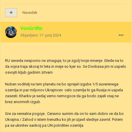
Navedek
VonGriffin
Objavljeno
17. junij 2024
RU seveda nesporno ne zmaguje, to je zgolj tvoje mnenje. Glede na to
da vojna traja skoraj tri leta in meje so kjer so. Se Donbasa jim ni uspelo
osvojiti kljub gadnim zrtvam
Noben voditelj na tem planetu ne bo sprejel izgube 1/5 suverenega
ozemlja in par miljonov Ukrajincev celo ozemlje ki ga Rusija ni uspela
zasesti. Kharkiv je sedaj vemo nemogoce da ga bodo zajeli vsaj ne
brez enormnih izgub.
Gre za nerealne pogoje.. Ceravno sumim da on to sam dobro ve da bo
Ukrajina / Zahod v istem trenutku ko jih je izjavil slednje zavrnil. Potem
pa se ukinitev sankcij pa UN potrditev ozemlja