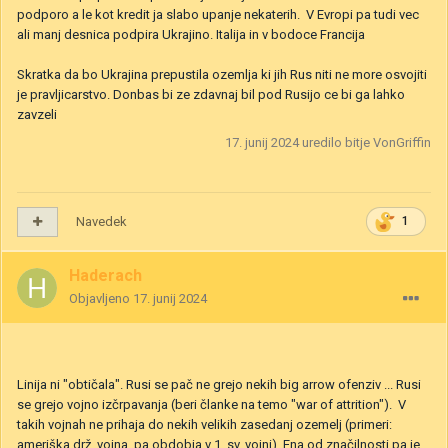
podporo a le kot kredit ja slabo upanje nekaterih. V Evropi pa tudi vec
ali manj desnica podpira Ukrajino. Italija in v bodoce Francija
Skratka da bo Ukrajina prepustila ozemlja ki jih Rus niti ne more osvojiti
je pravljicarstvo. Donbas bi ze zdavnaj bil pod Rusijo ce bi ga lahko
zavzeli
17. junij 2024
uredilo bitje VonGriffin
Navedek
1
Haderach
Objavljeno
17. junij 2024
Linija ni "obtičala". Rusi se pač ne grejo nekih big arrow ofenziv ... Rusi
se grejo vojno izčrpavanja (beri članke na temo "war of attrition"). V
takih vojnah ne prihaja do nekih velikih zasedanj ozemelj (primeri:
ameriška drž. vojna, pa obdobja v 1. sv. vojni). Ena od značilnosti pa je