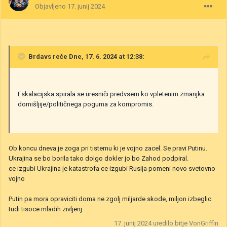
Objavljeno
17. junij 2024
Brdavs
reče Dne, 17. 6. 2024 at 12:38:
Eskalacijska spirala se uresniči predvsem ko vpletenim zmanjka
domišljije/političnega poguma za kompromis.
Ob koncu dneva je zoga pri tistemu ki je vojno zacel. Se pravi Putinu.
Ukrajina se bo borila tako dolgo dokler jo bo Zahod podpiral.
ce izgubi Ukrajina je katastrofa ce izgubi Rusija pomeni novo svetovno
vojno
Putin pa mora opraviciti doma ne zgolj miljarde skode, miljon izbeglic
tudi tisoce mladih zivljenj
17. junij 2024
uredilo bitje VonGriffin