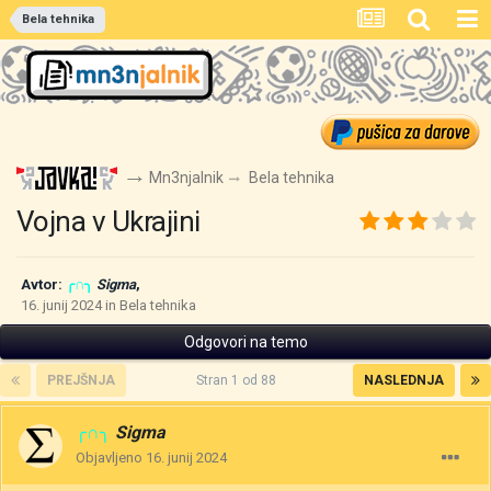
Bela tehnika
Mn3njalnik
Bela tehnika
Vojna v Ukrajini
Avtor:
╭∩╮
Sigma
,
16. junij 2024
in
Bela tehnika
Odgovori na temo
PREJŠNJA
Stran 1 od 88
NASLEDNJA
╭∩╮
Sigma
Objavljeno
16. junij 2024