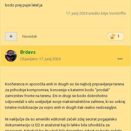
bodo prej pujsi letel ja
17. junij 2024
uredilo bitje VonGriffin
Navedek
1
Brdavs
Objavljeno
17. junij 2024
Konferenca in sporočila enih in drugih so še najbolj pripravljanje terena
za prihodnje kompromise, koncesije s katerimi bodo "prodali"
zamrznitev fronte na terenu. Eni in drugi se bodo dobrohotno
odpovedali s silo uveljavljat svoje maksimalistične zahteve, ki so onkraj
totalne mobilizacije za vojno enih in drugih itak realno nedosegljivi.
Ni naključje da so ameriški editoriali začeli zdaj secirat pogajalsko
dokumentacijo iz l22 in analizirat kaj bi lahko bila izhodišča za
sporazum. Kdorkoli bo že v beli hiši decembra, takrat se bodo začele