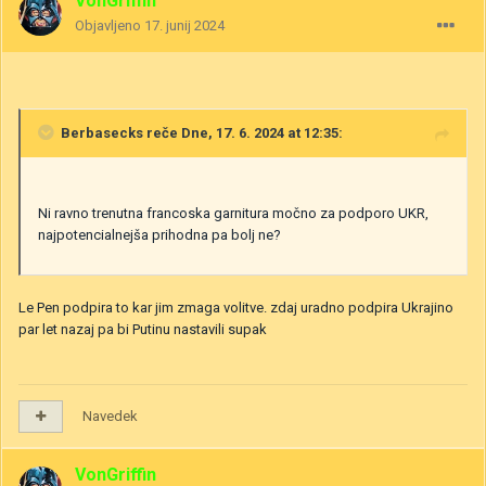
VonGriffin
Objavljeno
17. junij 2024
Berbasecks
reče Dne, 17. 6. 2024 at 12:35:
Ni ravno trenutna francoska garnitura močno za podporo UKR,
najpotencialnejša prihodna pa bolj ne?
Le Pen podpira to kar jim zmaga volitve. zdaj uradno podpira Ukrajino
par let nazaj pa bi Putinu nastavili supak
Navedek
VonGriffin