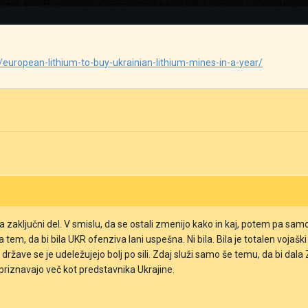
european-lithium-to-buy-ukrainian-lithium-mines-in-a-year/
a zaključni del. V smislu, da se ostali zmenijo kako in kaj, potem pa samo
na tem, da bi bila UKR ofenziva lani uspešna. Ni bila. Bila je totalen vo
ržave se je udeležujejo bolj po sili. Zdaj služi samo še temu, da bi da
 priznavajo več kot predstavnika Ukrajine.