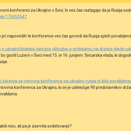
ni konferenci za Ukrajino v Švici. In ves čas razlagajo da je Rusija sod
evnik/175053547
o pri napovedih te konference ves čas govorili da Rusija sploh povabljena 
na-v-ukrajini/kitajska-zavraca-obtozbe-o-pritiskanju-na-drzave-glede
bo gostil Luzern v Švici
med 15.
in
16. junijem. Švicarska vlada, ki
dogod
sije.
ini/zacenja-se-mirovna-konferenca-za-ukrajino-rusija-ni-bila-povabljena
irovna konferenca za Ukrajino, ki se je udeležuje 90 predstavnikov držav
ovabljena.
abili niso, ali pa je zavrnila sodelovanje?