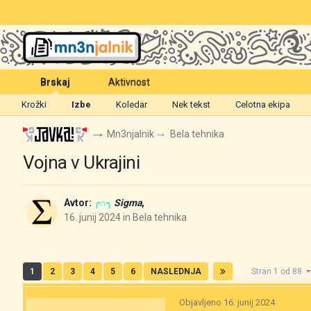
Brskaj
Aktivnost
Krožki
Izbe
Koledar
Nek tekst
Celotna ekipa
Mn3njalnik
Bela tehnika
Vojna v Ukrajini
Avtor:
╭∩╮
Sigma
,
16. junij 2024
in
Bela tehnika
1
2
3
4
5
6
NASLEDNJA
Stran 1 od 88
Objavljeno
16. junij 2024