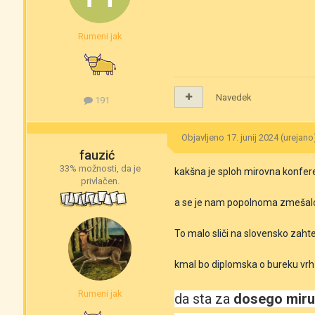
Rumeni jak
Navedek
191
Objavljeno
17. junij 2024
(urejano
fauzić
33% možnosti, da je
kakšna je sploh mirovna konfer
privlačen.
a se je nam popolnoma zmešal
To malo sliči na slovensko zaht
kmal bo diplomska o bureku vrh
Rumeni jak
da sta za
dosego miru