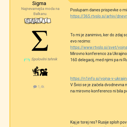
Sigma
Najnevarnejša moda na
Poslupam danes prispevke o mirov
Balkanu.
https://365.rtvslo.si/arhiv/dn
To mi je zanimivo, ker do zdaj s
evo recimo:
https://www.rtvslo.si/svet/voj
Mirovno konferenco za Ukrajino 
╭∩╮
Spolovilni tehnik
160 delegacij, med njimi pa ni Ru
https://n1info.si/vojna-v-ukraj
V Švici se je začela dvodnevna m
1,4k
na mirovno konferenco ni bila p
Kaj je torej res? Rusije sploh pov