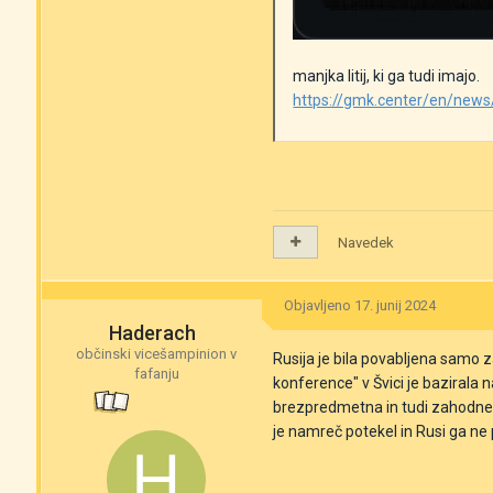
manjka litij, ki ga tudi imajo.
https://gmk.center/en/news/
Navedek
Objavljeno
17. junij 2024
Haderach
občinski vicešampinion v
Rusija je bila povabljena samo z
fafanju
konference" v Švici je bazirala 
brezpredmetna in tudi zahodne d
je namreč potekel in Rusi ga ne