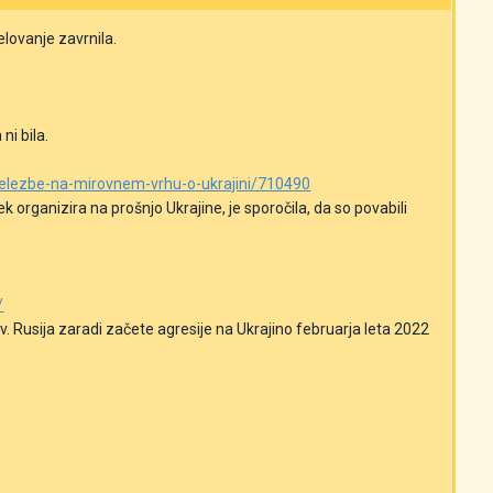
elovanje zavrnila.
ni bila.
-udelezbe-na-mirovnem-vrhu-o-ukrajini/710490
ek
organizira na prošnjo Ukrajine, je sporočila, da so povabili
/
. Rusija zaradi začete agresije na Ukrajino februarja leta 2022