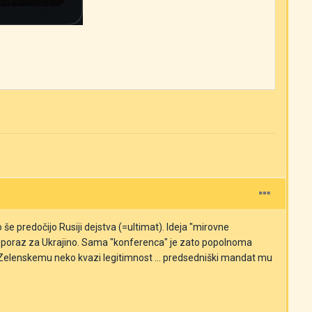
 še predočijo Rusiji dejstva (=ultimat). Ideja "mirovne
jaški poraz za Ukrajino. Sama "konferenca" je zato popolnoma
la Zelenskemu neko kvazi legitimnost ... predsedniški mandat mu