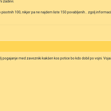
ni zadevi.
isotnih 100, nikjer pa ne najdem liste 150 povabljenih... zgolj informacijo
j pogajanje med zavezniki kakšen kos potice bo kdo dobil po vojni. Vojaš