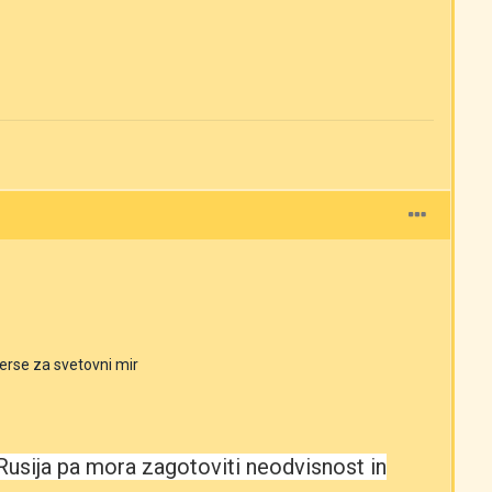
verse za svetovni mir
 Rusija pa mora zagotoviti neodvisnost in