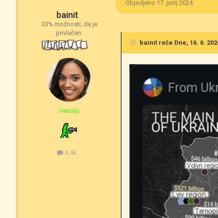
Objavljeno
17. junij 2024
bainit
33% možnosti, da je
privlačen.
bainit
reče Dne, 16. 6. 202
Vesoljc
4,4k