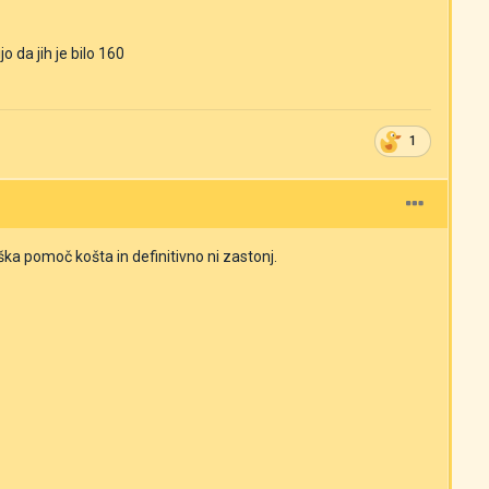
 da jih je bilo 160
1
ka pomoč košta in definitivno ni zastonj.