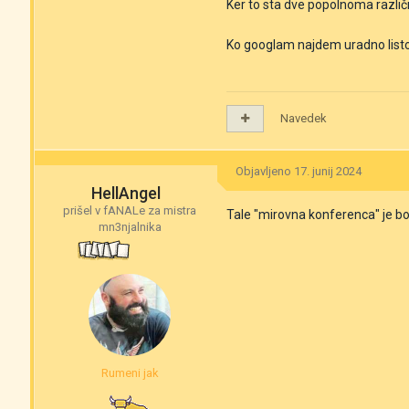
Ker to sta dve popolnoma različ
Ko googlam najdem uradno listo p
Navedek
Objavljeno
17. junij 2024
HellAngel
prišel v fANALe za mistra
Tale "mirovna konferenca" je bol
mn3njalnika
Rumeni jak