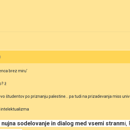
)
enca brez miru'
o? ž
evo študentov po priznanju palestine... pa tudi na prizadevanja miss uni
 intelektualizma
 nujna sodelovanje in dialog med vsemi stranm
i,