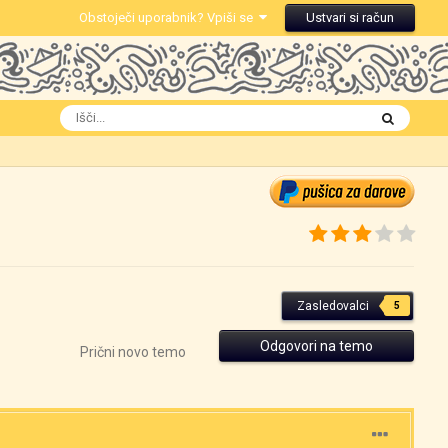
Obstoječi uporabnik? Vpiši se
Ustvari si račun
Zasledovalci
5
Odgovori na temo
Prični novo temo