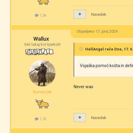
Navedek
1,5k
Objavljeno
17. junij 2024
Wallux
Več tukaj kot kjerkoli!
HellAngel
reče Dne, 17. 6.
Vojaška pomoč košta in defin
Never was
Rumeni jak
Navedek
1,7k