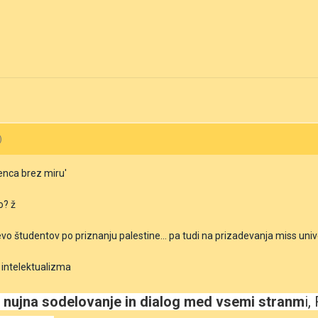
)
enca brez miru'
o? ž
evo študentov po priznanju palestine... pa tudi na prizadevanja miss uni
 intelektualizma
 nujna sodelovanje in dialog med vsemi stranm
i,