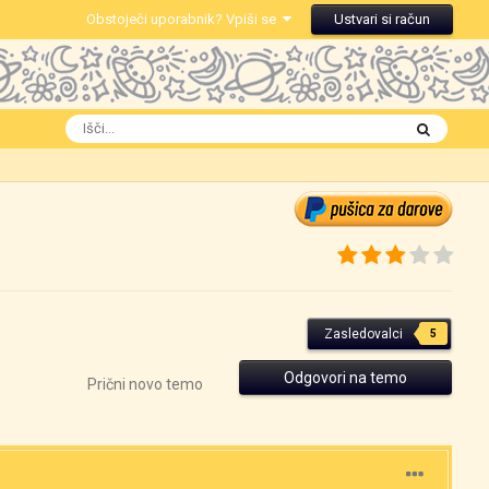
Obstoječi uporabnik? Vpiši se
Ustvari si račun
Zasledovalci
5
Odgovori na temo
Prični novo temo