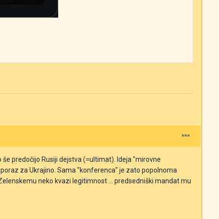
 še predočijo Rusiji dejstva (=ultimat). Ideja "mirovne
jaški poraz za Ukrajino. Sama "konferenca" je zato popolnoma
la Zelenskemu neko kvazi legitimnost ... predsedniški mandat mu