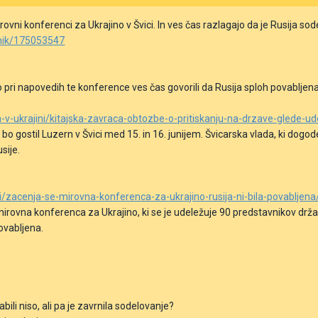
ni konferenci za Ukrajino v Švici. In ves čas razlagajo da je Rusija sod
evnik/175053547
o pri napovedih te konference ves čas govorili da Rusija sploh povabljena 
na-v-ukrajini/kitajska-zavraca-obtozbe-o-pritiskanju-na-drzave-glede
bo gostil Luzern v Švici
med 15.
in
16. junijem. Švicarska vlada, ki
dogod
sije.
ini/zacenja-se-mirovna-konferenca-za-ukrajino-rusija-ni-bila-povabljena
irovna konferenca za Ukrajino, ki se je udeležuje 90 predstavnikov držav
ovabljena.
abili niso, ali pa je zavrnila sodelovanje?