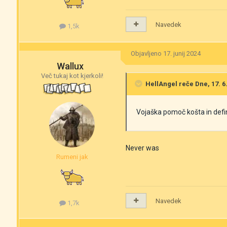
Navedek
1,5k
Objavljeno
17. junij 2024
Wallux
Več tukaj kot kjerkoli!
HellAngel
reče Dne, 17. 6.
Vojaška pomoč košta in defin
Never was
Rumeni jak
Navedek
1,7k