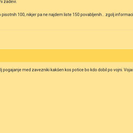
ni zadevi.
isotnih 100, nikjer pa ne najdem liste 150 povabljenih... zgolj informacijo
j pogajanje med zavezniki kakšen kos potice bo kdo dobil po vojni. Vojaš