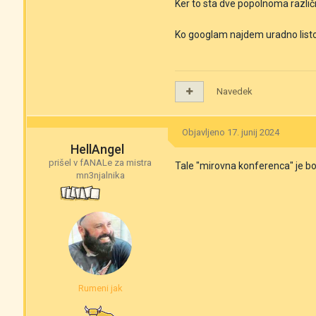
Ker to sta dve popolnoma različ
Ko googlam najdem uradno listo p
Navedek
Objavljeno
17. junij 2024
HellAngel
prišel v fANALe za mistra
Tale "mirovna konferenca" je bol
mn3njalnika
Rumeni jak