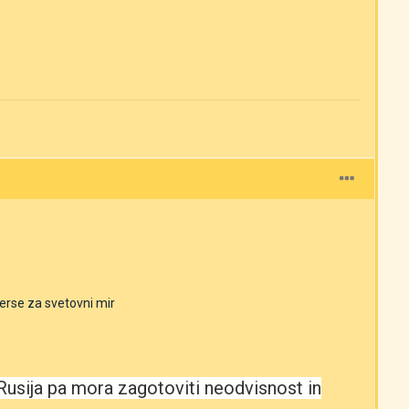
verse za svetovni mir
 Rusija pa mora zagotoviti neodvisnost in