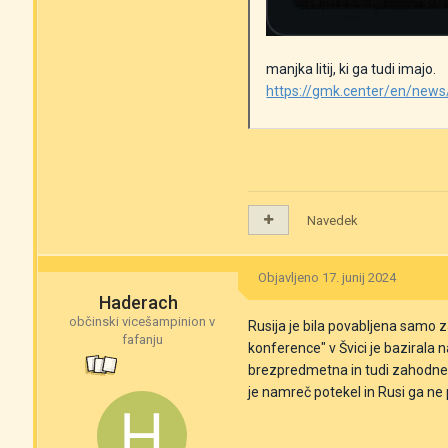
manjka litij, ki ga tudi imajo.
https://gmk.center/en/news/
Navedek
Objavljeno
17. junij 2024
Haderach
občinski vicešampinion v
Rusija je bila povabljena samo z
fafanju
konference" v Švici je bazirala 
brezpredmetna in tudi zahodne d
je namreč potekel in Rusi ga ne