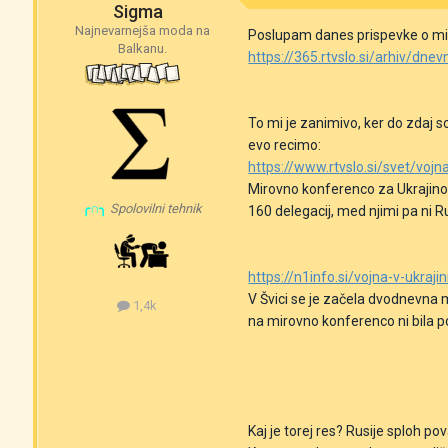
Sigma
Najnevarnejša moda na
Poslupam danes prispevke o mirov
Balkanu.
https://365.rtvslo.si/arhiv/dn
To mi je zanimivo, ker do zdaj s
evo recimo:
https://www.rtvslo.si/svet/voj
Mirovno konferenco za Ukrajino 
╭∩╮
Spolovilni tehnik
160 delegacij, med njimi pa ni Ru
https://n1info.si/vojna-v-ukraj
V Švici se je začela dvodnevna m
1,4k
na mirovno konferenco ni bila p
Kaj je torej res? Rusije sploh pov