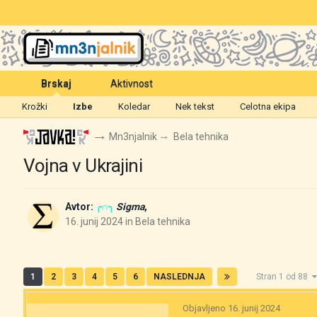
Brskaj
Aktivnost
Krožki
Izbe
Koledar
Nek tekst
Celotna ekipa
Mn3njalnik
Bela tehnika
Vojna v Ukrajini
Avtor:
╭∩╮
Sigma
,
16. junij 2024
in
Bela tehnika
1
2
3
4
5
6
NASLEDNJA
Stran 1 od 88
Objavljeno
16. junij 2024