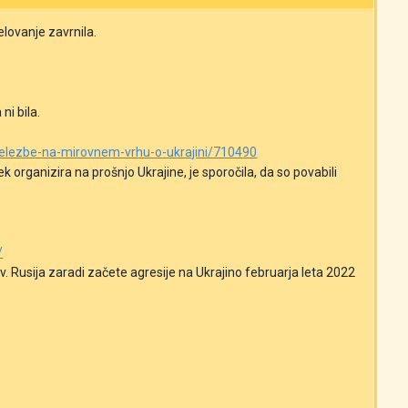
elovanje zavrnila.
ni bila.
-udelezbe-na-mirovnem-vrhu-o-ukrajini/710490
ek
organizira na prošnjo Ukrajine, je sporočila, da so povabili
/
. Rusija zaradi začete agresije na Ukrajino februarja leta 2022