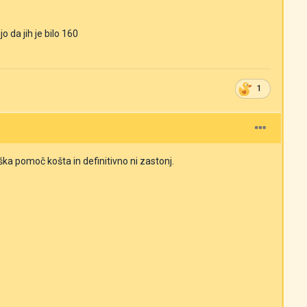
 da jih je bilo 160
1
ka pomoč košta in definitivno ni zastonj.