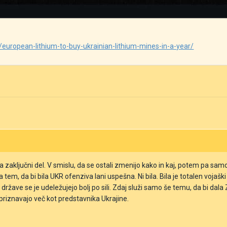
european-lithium-to-buy-ukrainian-lithium-mines-in-a-year/
a zaključni del. V smislu, da se ostali zmenijo kako in kaj, potem pa samo
na tem, da bi bila UKR ofenziva lani uspešna. Ni bila. Bila je totalen vo
ržave se je udeležujejo bolj po sili. Zdaj služi samo še temu, da bi da
 priznavajo več kot predstavnika Ukrajine.