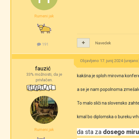
Rumeni jak
Navedek
191
Objavljeno
17. junij 2024
(urejano
fauzić
33% možnosti, da je
kakšna je sploh mirovna konfer
privlačen.
a se je nam popolnoma zmešal
To malo sliči na slovensko zaht
kmal bo diplomska o bureku vrh
Rumeni jak
da sta za
dosego miru