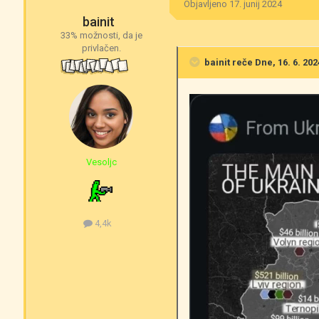
Objavljeno
17. junij 2024
bainit
33% možnosti, da je
privlačen.
bainit
reče Dne, 16. 6. 202
Vesoljc
4,4k