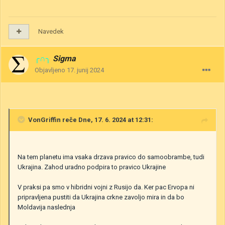
Navedek
╭∩╮
Sigma
Objavljeno
17. junij 2024
VonGriffin
reče Dne, 17. 6. 2024 at 12:31:
Na tem planetu ima vsaka drzava pravico do samoobrambe, tudi
Ukrajina. Zahod uradno podpira to pravico Ukrajine
V praksi pa smo v hibridni vojni z Rusijo da. Ker pac Ervopa ni
pripravljena pustiti da Ukrajina crkne zavoljo mira in da bo
Moldavija naslednja