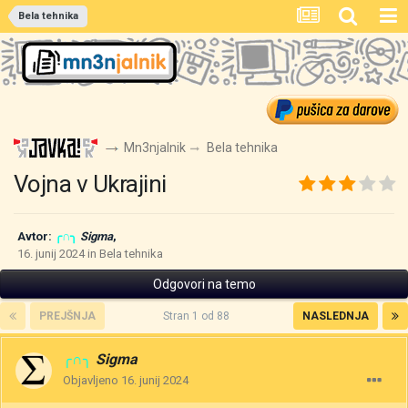
Bela tehnika
Mn3njalnik
Bela tehnika
Vojna v Ukrajini
Avtor:
╭∩╮
Sigma
,
16. junij 2024
in
Bela tehnika
Odgovori na temo
PREJŠNJA
Stran 1 od 88
NASLEDNJA
╭∩╮
Sigma
Objavljeno
16. junij 2024