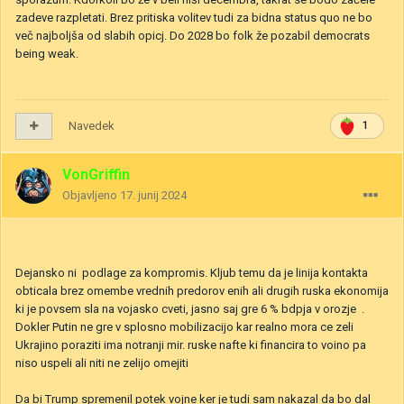
zadeve razpletati. Brez pritiska volitev tudi za bidna status quo ne bo
več najboljša od slabih opicj. Do 2028 bo folk že pozabil democrats
being weak.
Navedek
1
VonGriffin
Objavljeno
17. junij 2024
Dejansko ni podlage za kompromis. Kljub temu da je linija kontakta
obticala brez omembe vrednih predorov enih ali drugih ruska ekonomija
ki je povsem sla na vojasko cveti, jasno saj gre 6 % bdpja v orozje .
Dokler Putin ne gre v splosno mobilizacijo kar realno mora ce zeli
Ukrajino poraziti ima notranji mir. ruske nafte ki financira to voino pa
niso uspeli ali niti ne zelijo omejiti
Da bi Trump spremenil potek vojne ker je tudi sam nakazal da bo dal