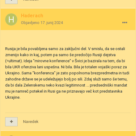
Haderach
Objavljeno
17. junij 2024
Rusija je bila povabljena samo za zaključni del. V smislu, da se ostali
zmenijo kako in kaj, potem pa samo še predočijo Rusiji dejstva
(=ultimat). Ideja "mirovne konference" v Švici je bazirala na tem, da bi
bila UKR ofenziva lani uspešna. Ni bila. Bila je totalen vojaški poraz za
Ukrajino. Sama "konferenca" je zato popolnoma brezpredmetna in tudi
zahodne države se je udeležujejo bolj po sili. Zdaj služi samo še temu,
da bi dala Zelenskemu neko kvazi legitimnost ... predsedniški mandat
mu je namreč potekel in Rusi ga ne priznavajo več kot predstavnika
Ukrajine.
Navedek