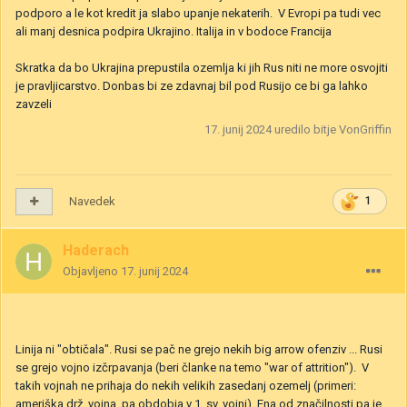
podporo a le kot kredit ja slabo upanje nekaterih. V Evropi pa tudi vec
ali manj desnica podpira Ukrajino. Italija in v bodoce Francija
Skratka da bo Ukrajina prepustila ozemlja ki jih Rus niti ne more osvojiti
je pravljicarstvo. Donbas bi ze zdavnaj bil pod Rusijo ce bi ga lahko
zavzeli
17. junij 2024
uredilo bitje VonGriffin
Navedek
1
Haderach
Objavljeno
17. junij 2024
Linija ni "obtičala". Rusi se pač ne grejo nekih big arrow ofenziv ... Rusi
se grejo vojno izčrpavanja (beri članke na temo "war of attrition"). V
takih vojnah ne prihaja do nekih velikih zasedanj ozemelj (primeri:
ameriška drž. vojna, pa obdobja v 1. sv. vojni). Ena od značilnosti pa je