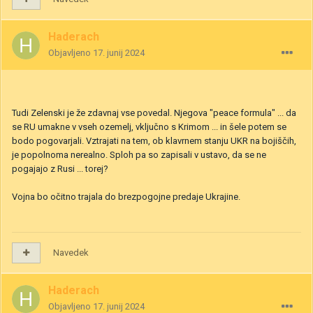
Haderach
Objavljeno
17. junij 2024
Tudi Zelenski je že zdavnaj vse povedal. Njegova "peace formula" ... da
se RU umakne v vseh ozemelj, vključno s Krimom ... in šele potem se
bodo pogovarjali. Vztrajati na tem, ob klavrnem stanju UKR na bojiščih,
je popolnoma nerealno. Sploh pa so zapisali v ustavo, da se ne
pogajajo z Rusi ... torej?
Vojna bo očitno trajala do brezpogojne predaje Ukrajine.
Navedek
Haderach
Objavljeno
17. junij 2024