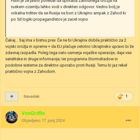
Putin je ze jasno povedal da uporaba Zahodnega orozja na
ruskem ozemlju lahko vodi v direkten odgovor. Vedno bolj je
vokalna trditev da se Rusija ne bori z Ukrajino ampak z Zahod ki
po 5d logiki propagandistov je zacel vojno
Čakaj... Saj ima v bistvu prav. Če ne bi Ukrajina dobila praktično za 2
vojski orožja in opreme + da EU plačuje celotno Ukrajinsko upravo bi že
zdavnaj razpadla. Poleg tega nato usmerja vojaške operacije, daje vse
satelitske in druge informacije, ter programira Stormshadow in
podobne sisteme za direktno uporabo proti Rusiji. Temu bi jaz rekel
praktično vojna z Zahodom.
Navedek
1
VonGriffin
Objavljeno
17. junij 2024