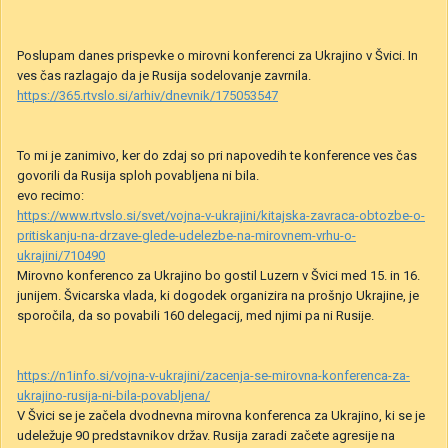
Poslupam danes prispevke o mirovni konferenci za Ukrajino v Švici. In
ves čas razlagajo da je Rusija sodelovanje zavrnila.
https://365.rtvslo.si/arhiv/dnevnik/175053547
To mi je zanimivo, ker do zdaj so pri napovedih te konference ves čas
govorili da Rusija sploh povabljena ni bila.
evo recimo:
https://www.rtvslo.si/svet/vojna-v-ukrajini/kitajska-zavraca-obtozbe-o-
pritiskanju-na-drzave-glede-udelezbe-na-mirovnem-vrhu-o-
ukrajini/710490
Mirovno konferenco za Ukrajino bo gostil Luzern v Švici
med 15.
in
16.
junijem. Švicarska vlada, ki
dogodek
organizira na prošnjo Ukrajine, je
sporočila, da so povabili 160 delegacij, med njimi pa ni Rusije.
https://n1info.si/vojna-v-ukrajini/zacenja-se-mirovna-konferenca-za-
ukrajino-rusija-ni-bila-povabljena/
V Švici se je začela dvodnevna mirovna konferenca za Ukrajino, ki se je
udeležuje 90 predstavnikov držav. Rusija zaradi začete agresije na