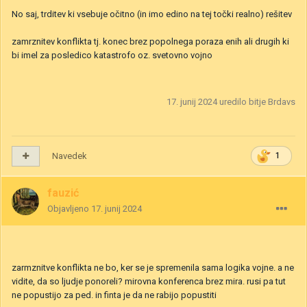
No saj, trditev ki vsebuje očitno (in imo edino na tej točki realno) rešitev
zamrznitev konflikta tj. konec brez popolnega poraza enih ali drugih ki
bi imel za posledico katastrofo oz. svetovno vojno
17. junij 2024
uredilo bitje Brdavs
Navedek
1
fauzić
Objavljeno
17. junij 2024
zarmznitve konflikta ne bo, ker se je spremenila sama logika vojne. a ne
vidite, da so ljudje ponoreli? mirovna konferenca brez mira. rusi pa tut
ne popustijo za ped. in finta je da ne rabijo popustiti