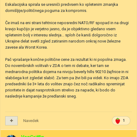
Eskalacijska spirala se uresniči predvsem ko vpletenim zmanjka
domišljije/političnega poguma za kompromis.
Če imaš na eni strani tehtnice neposredni NATO/RF spopad in na drugi
kravjo kupčijo je verjetno jasno, da je objektivno gledano vsem
vpletenim bolj v interesu slednja... sploh če kaniš dolgoročno iz
Ukrajine delat svetli zgled zatiranim narodom onkraj nove železne
zavese ala Worst Korea.
Pač vprašanje končne politične cene za rezultat ki ni popolna zmaga.
Do novembrskih volitvah v ZDA o tem ni debate, ker tam se
mednarodna politika dojema na nivoju beverly hills 90210 žajfnice in ni
slabšega kot zgledat slabič. Za tem pa živi bili pa videli. Ko imajo ZDA
predsedniki še 3+ leta do volitev znajo čez noč radikalno spreminjat
prioritete in dajat nasprotnikom strelivo za napade, ki bodo do
naslednje kampanije že predlanski sneg.
Navedek
1