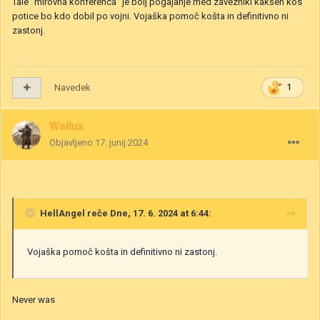
Tale "mirovna konferenca" je bolj pogajanje med zavezniki kakšen kos
potice bo kdo dobil po vojni. Vojaška pomoč košta in definitivno ni
zastonj.
Navedek
1
Wallux
Objavljeno
17. junij 2024
HellAngel
reče Dne, 17. 6. 2024 at 6:44:
Vojaška pomoč košta in definitivno ni zastonj.
Never was