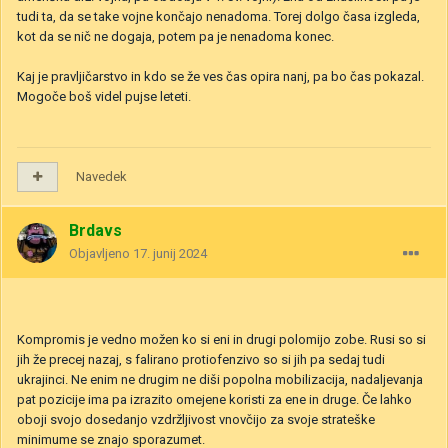
tudi ta, da se take vojne končajo nenadoma. Torej dolgo časa izgleda,
kot da se nič ne dogaja, potem pa je nenadoma konec.
Kaj je pravljičarstvo in kdo se že ves čas opira nanj, pa bo čas pokazal.
Mogoče boš videl pujse leteti.
Navedek
Brdavs
Objavljeno
17. junij 2024
Kompromis je vedno možen ko si eni in drugi polomijo zobe. Rusi so si
jih že precej nazaj, s falirano protiofenzivo so si jih pa sedaj tudi
ukrajinci. Ne enim ne drugim ne diši popolna mobilizacija, nadaljevanja
pat pozicije ima pa izrazito omejene koristi za ene in druge. Če lahko
oboji svojo dosedanjo vzdržljivost vnovčijo za svoje strateške
minimume se znajo sporazumet.