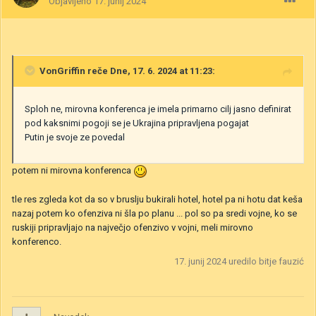
Objavljeno
17. junij 2024
VonGriffin
reče Dne, 17. 6. 2024 at 11:23:
Sploh ne, mirovna konferenca je imela primarno cilj jasno definirat
pod kaksnimi pogoji se je Ukrajina pripravljena pogajat
Putin je svoje ze povedal
potem ni mirovna konferenca
tle res zgleda kot da so v bruslju bukirali hotel, hotel pa ni hotu dat keša
nazaj potem ko ofenziva ni šla po planu ... pol so pa sredi vojne, ko se
ruskiji pripravljajo na največjo ofenzivo v vojni, meli mirovno
konferenco.
17. junij 2024
uredilo bitje fauzić