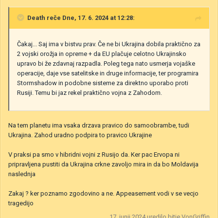
Death
reče Dne, 17. 6. 2024 at 12:28:
Čakaj... Saj ima v bistvu prav. Če ne bi Ukrajina dobila praktično za
2 vojski orožja in opreme + da EU plačuje celotno Ukrajinsko
upravo bi že zdavnaj razpadla. Poleg tega nato usmerja vojaške
operacije, daje vse satelitske in druge informacije, ter programira
Stormshadow in podobne sisteme za direktno uporabo proti
Rusiji. Temu bi jaz rekel praktično vojna z Zahodom.
Na tem planetu ima vsaka drzava pravico do samoobrambe, tudi
Ukrajina. Zahod uradno podpira to pravico Ukrajine
V praksi pa smo v hibridni vojni z Rusijo da. Ker pac Ervopa ni
pripravljena pustiti da Ukrajina crkne zavoljo mira in da bo Moldavija
naslednja
Zakaj ? ker poznamo zgodovino a ne. Appeasement vodi v se vecjo
tragedijo
17. junij 2024
uredilo bitje VonGriffin