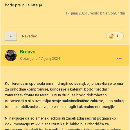
bodo prej pujsi letel ja
17. junij 2024
uredilo bitje VonGriffin
Navedek
1
Brdavs
Objavljeno
17. junij 2024
Konferenca in sporočila enih in drugih so še najbolj pripravljanje terena
za prihodnje kompromise, koncesije s katerimi bodo "prodali"
zamrznitev fronte na terenu. Eni in drugi se bodo dobrohotno
odpovedali s silo uveljavljat svoje maksimalistične zahteve, ki so onkraj
totalne mobilizacije za vojno enih in drugih itak realno nedosegljivi.
Ni naključje da so ameriški editoriali začeli zdaj secirat pogajalsko
dokumentacijo iz l22 in analizirat kaj bi lahko bila izhodišča za
sporazum. Kdorkoli bo že v beli hiši decembra, takrat se bodo začele