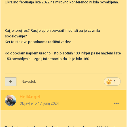
Ukrajino februarja leta 2022 na mirovno konferenco ni bila povabljena.
Kaj je torej res? Rusije sploh povabili niso, ali pa je zavrnila
sodelovanje?
Ker to sta dve popolnoma različni zadevi.
Ko googlam najdem uradno listo pisotnih 100, nikjer pa ne najdem liste
150 povabljenih... zgolj informacijo da jih je bilo 160
Navedek
1
HellAngel
Objavljeno
17. junij 2024