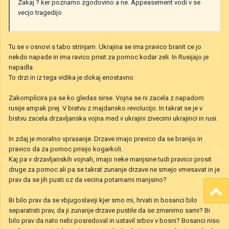
Zakaj ? ker poznamo zgodovino a ne. Appeasement vodi v se
vecjo tragedijo
Tu se v osnovi s tabo strinjam. Ukrajina se ima pravico branit ce jo
nekdo napade in ima ravico prisit za pomoc kodar zeli. In Rusijajo je
napadla.
To drzi in iz tega vidika je dokaj enostavno.
Zakomplicira pa se ko gledas sirse. Vojna se ni zacela z napadom
rusije ampak prej. V bistvu z majdansko revolucijo. In takrat se je v
bistvu zacela drzavljanska vojna med v ukrajini zivecimi ukrajinci in rusi.
In zdaj je moralno vprasanje. Drzave imajo pravico da se branijo in
pravico da za pomoc prisijo kogarkoli.
Kaj pa v drzavljanskih vojnah, imajo neke manjsine tudi pravico prosit
druge za pomoc ali pa se takrat zunanje drzave ne smejo vmesavat in je
prav da se jih pusti oz da vecina potamami manjsino?
Bi bilo prav da se vbjugoslaviji kjer smo mi, hrvati in bosanci bilo
separatisti prav, da ji zunanje drzave pustile da se zmenimo sami? Bi
bilo prav da nato nebi posredoval in ustavil srbov v bosni? Bosanci niso