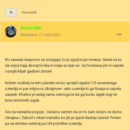
Navedek
VonGriffin
Objavljeno
17. junij 2024
RU seveda nesporno ne zmaguje, to je zgolj tvoje mnenje. Glede na to
da vojna traja skoraj tri leta in meje so kjer so. Se Donbasa jim ni uspelo
osvojiti kljub gadnim zrtvam
Noben voditelj na tem planetu ne bo sprejel izgube 1/5 suverenega
ozemlja in par miljonov Ukrajincev celo ozemlje ki ga Rusija ni uspela
zasesti. Kharkiv je sedaj vemo nemogoce da ga bodo zajeli vsaj ne
brez enormnih izgub.
Gre za nerealne pogoje.. Ceravno sumim da on to sam dobro ve da bo
Ukrajina / Zahod v istem trenutku ko jih je izjavil slednje zavrnil. Potem
pa se ukinitev sankcij pa UN potrditev ozemlja