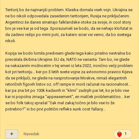
Teritorij bo še najmanjši problem. Klasika domala vseh vojn. Ukrajina se
ne bo nikoli odpovedala zasedenim teritorijem, Rusija ne priključenim.
Argentinci še danes smatrajo falklandske otoke za svoje, in cool story
bro je vse kar je od tega. Sporazumeli se bodo, da se nehajo klofutat in
da zadevo rešijo po mirni poti, za katero sicer vsi vemo, da bo svetega
nikoli.
Kopija se bodo lomila predvsem glede tega kako prisilno nevtralna bo
preostala škrbina Ukrajine. EU da, NATO ne varianta. Tam bo, ne glede
na nakazanim možnostim v tej smeri iz leta 2022, ironično večji problem
kot pri teritoriju... ker po 3 letih svete vojne za avtonomno pravico Kijeva
da se priključi, ne glede na nasprotovanje Moskve, nimaš elegantnih
retoričnih figovih listov oz. off rampe in morš računat na racionalnost...
kar pa zna bit po 100k kadavrih in "klimi" zadnjih par let, ko je bilo vse
kar ni popolna zmaga "appeasement", en malček problematično... ker
se bo folk takoj vprašal "čak mal zakaj točno je bilo vse to že
potrebno?" in bo prvi politični refleks sunk cost fallacy...
Navedek
1