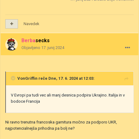
Navedek
Berbasecks
Objavljeno
17. junij 2024
VonGriffin
reče Dne, 17. 6. 2024 at 12:03:
V Evropi pa tudi vec ali manj desnica podpira Ukrajino. Italija in v
bodoce Francija
Ni ravno trenutna francoska garnitura močno za podporo UKR,
najpotencialnejša prihodna pa bolj ne?