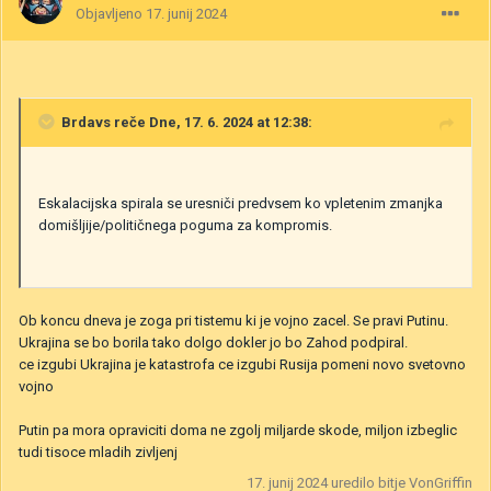
Objavljeno
17. junij 2024
Brdavs
reče Dne, 17. 6. 2024 at 12:38:
Eskalacijska spirala se uresniči predvsem ko vpletenim zmanjka
domišljije/političnega poguma za kompromis.
Ob koncu dneva je zoga pri tistemu ki je vojno zacel. Se pravi Putinu.
Ukrajina se bo borila tako dolgo dokler jo bo Zahod podpiral.
ce izgubi Ukrajina je katastrofa ce izgubi Rusija pomeni novo svetovno
vojno
Putin pa mora opraviciti doma ne zgolj miljarde skode, miljon izbeglic
tudi tisoce mladih zivljenj
17. junij 2024
uredilo bitje VonGriffin