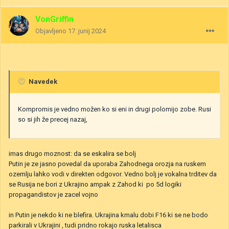
VonGriffin
Objavljeno
17. junij 2024
Navedek
Kompromis je vedno možen ko si eni in drugi polomijo zobe. Rusi
so si jih že precej nazaj,
imas drugo moznost: da se eskalira se bolj
Putin je ze jasno povedal da uporaba Zahodnega orozja na ruskem
ozemlju lahko vodi v direkten odgovor. Vedno bolj je vokalna trditev da
se Rusija ne bori z Ukrajino ampak z Zahod ki po 5d logiki
propagandistov je zacel vojno
in Putin je nekdo ki ne blefira. Ukrajina kmalu dobi F16 ki se ne bodo
parkirali v Ukrajini , tudi pridno rokajo ruska letalisca