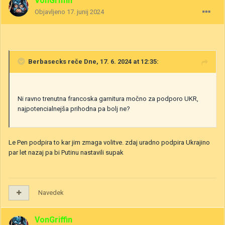
VonGriffin
Objavljeno
17. junij 2024
Berbasecks
reče Dne, 17. 6. 2024 at 12:35:
Ni ravno trenutna francoska garnitura močno za podporo UKR,
najpotencialnejša prihodna pa bolj ne?
Le Pen podpira to kar jim zmaga volitve. zdaj uradno podpira Ukrajino
par let nazaj pa bi Putinu nastavili supak
Navedek
VonGriffin