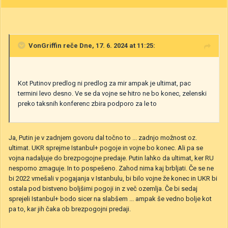
VonGriffin
reče Dne, 17. 6. 2024 at 11:25:
Kot Putinov predlog ni predlog za mir ampak je ultimat, pac
termini levo desno. Ve se da vojne se hitro ne bo konec, zelenski
preko taksnih konferenc zbira podporo za le to
Ja, Putin je v zadnjem govoru dal točno to ... zadnjo možnost oz.
ultimat. UKR sprejme Istanbul+ pogoje in vojne bo konec. Ali pa se
vojna nadaljuje do brezpogojne predaje. Putin lahko da ultimat, ker RU
nesporno zmaguje. In to pospešeno. Zahod nima kaj brbljati. Če se ne
bi 2022 vmešali v pogajanja v Istanbulu, bi bilo vojne že konec in UKR bi
ostala pod bistveno boljšimi pogoji in z več ozemlja. Če bi sedaj
sprejeli Istanbul+ bodo sicer na slabšem ... ampak še vedno bolje kot
pa to, kar jih čaka ob brezpogojni predaji.