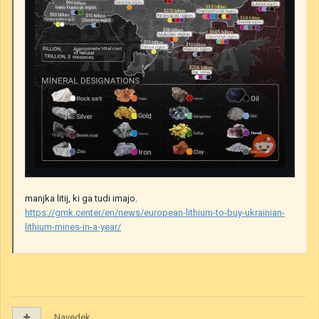
manjka litij, ki ga tudi imajo.
https://gmk.center/en/news/european-lithium-to-buy-ukrainian-
lithium-mines-in-a-year/
Navedek