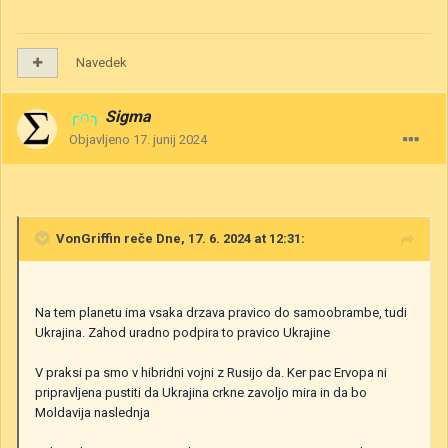
Navedek
╭∩╮
Sigma
Objavljeno
17. junij 2024
VonGriffin
reče Dne, 17. 6. 2024 at 12:31:
Na tem planetu ima vsaka drzava pravico do samoobrambe, tudi
Ukrajina. Zahod uradno podpira to pravico Ukrajine
V praksi pa smo v hibridni vojni z Rusijo da. Ker pac Ervopa ni
pripravljena pustiti da Ukrajina crkne zavoljo mira in da bo
Moldavija naslednja