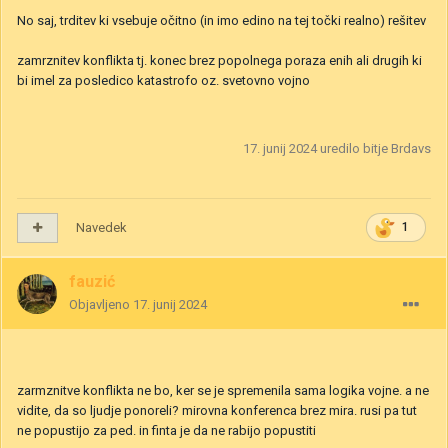
No saj, trditev ki vsebuje očitno (in imo edino na tej točki realno) rešitev
zamrznitev konflikta tj. konec brez popolnega poraza enih ali drugih ki
bi imel za posledico katastrofo oz. svetovno vojno
17. junij 2024
uredilo bitje Brdavs
Navedek
1
fauzić
Objavljeno
17. junij 2024
zarmznitve konflikta ne bo, ker se je spremenila sama logika vojne. a ne
vidite, da so ljudje ponoreli? mirovna konferenca brez mira. rusi pa tut
ne popustijo za ped. in finta je da ne rabijo popustiti