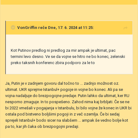
VonGriffin
reče Dne, 17. 6. 2024 at 11:25:
Kot Putinov predlog ni predlog za mir ampak je ultimat, pac
termini levo desno. Ve se da vojne se hitro ne bo konec, zelenski
preko taksnih konferenc zbira podporo za le to
Ja, Putin je v zadnjem govoru dal točno to ... zadnjo možnost oz.
ultimat. UKR sprejme Istanbul+ pogoje in vojne bo konec. Ali pa se
vojna nadaljuje do brezpogojne predaje. Putin lahko da ultimat, ker RU
nesporno zmaguje. In to pospešeno. Zahod nima kaj brbljati. Če se ne
bi 2022 vmešali v pogajanja v Istanbulu, bi bilo vojne že konec in UKR bi
ostala pod bistveno boljšimi pogoji in z več ozemlja. Če bi sedaj
sprejeli Istanbul+ bodo sicer na slabšem ... ampak še vedno bolje kot
pa to, kar jih čaka ob brezpogojni predaji.