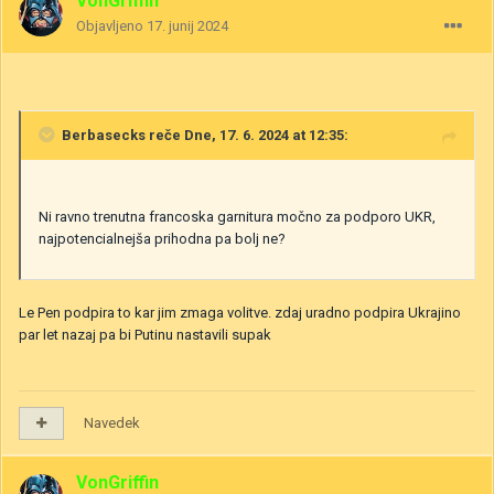
VonGriffin
Objavljeno
17. junij 2024
Berbasecks
reče Dne, 17. 6. 2024 at 12:35:
Ni ravno trenutna francoska garnitura močno za podporo UKR,
najpotencialnejša prihodna pa bolj ne?
Le Pen podpira to kar jim zmaga volitve. zdaj uradno podpira Ukrajino
par let nazaj pa bi Putinu nastavili supak
Navedek
VonGriffin