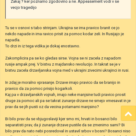
Zakaj ? ker poznamo zgodovino a ne. Appeasement vodi v se
vecjo tragedijo
Tu se v osnovi s tabo strinjam. Ukrajina se ima pravico branit ce jo
nekdo napade in ima ravico prisit za pomoc kodar zeli. In Rusijajo je
napadla.
To drzi in iz tega vidika je dokaj enostavno.
Zakomplicira pa se ko gledas sirse. Vojna se ni zacela z napadom
rusije ampak prej. V bistvu z majdansko revolucijo. In takrat se je v
bistvu zacela drzavljanska vojna med v ukrajini zivecimi ukrajinci in rusi.
In zdaj je moralno vprasanje. Drzave imajo pravico da se branijo in
pravico da za pomoc prisijo kogarkoli.
Kaj pa v drzavljanskih vojnah, imajo neke manjsine tudi pravico prosit
druge za pomoc ali pa se takrat zunanje drzave ne smejo vmesavat in je
prav da se jih pusti oz da vecina potamami manjsino?
Bi bilo prav da se vbjugoslaviji kjer smo mi, hrvati in bosanci bilo
separatisti prav, da ji zunanje drzave pustile da se zmenimo sami? Bi
bilo prav da nato nebi posredoval in ustavil srbov v bosni? Bosanci niso