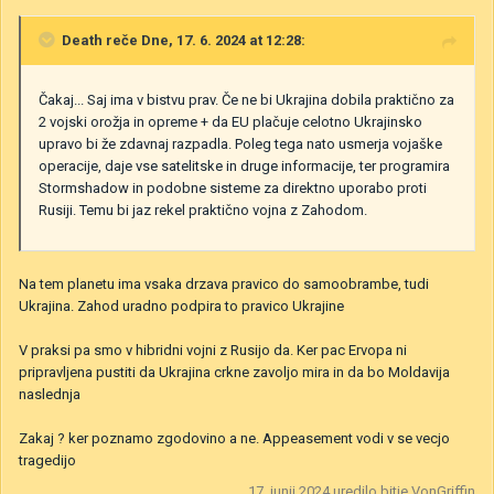
Death
reče Dne, 17. 6. 2024 at 12:28:
Čakaj... Saj ima v bistvu prav. Če ne bi Ukrajina dobila praktično za
2 vojski orožja in opreme + da EU plačuje celotno Ukrajinsko
upravo bi že zdavnaj razpadla. Poleg tega nato usmerja vojaške
operacije, daje vse satelitske in druge informacije, ter programira
Stormshadow in podobne sisteme za direktno uporabo proti
Rusiji. Temu bi jaz rekel praktično vojna z Zahodom.
Na tem planetu ima vsaka drzava pravico do samoobrambe, tudi
Ukrajina. Zahod uradno podpira to pravico Ukrajine
V praksi pa smo v hibridni vojni z Rusijo da. Ker pac Ervopa ni
pripravljena pustiti da Ukrajina crkne zavoljo mira in da bo Moldavija
naslednja
Zakaj ? ker poznamo zgodovino a ne. Appeasement vodi v se vecjo
tragedijo
17. junij 2024
uredilo bitje VonGriffin