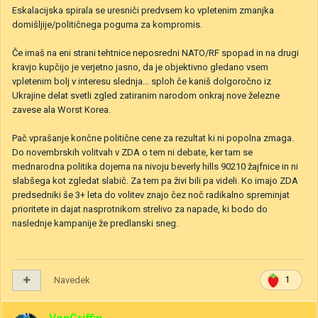
Eskalacijska spirala se uresniči predvsem ko vpletenim zmanjka
domišljije/političnega poguma za kompromis.
Če imaš na eni strani tehtnice neposredni NATO/RF spopad in na drugi
kravjo kupčijo je verjetno jasno, da je objektivno gledano vsem
vpletenim bolj v interesu slednja... sploh če kaniš dolgoročno iz
Ukrajine delat svetli zgled zatiranim narodom onkraj nove železne
zavese ala Worst Korea.
Pač vprašanje končne politične cene za rezultat ki ni popolna zmaga.
Do novembrskih volitvah v ZDA o tem ni debate, ker tam se
mednarodna politika dojema na nivoju beverly hills 90210 žajfnice in ni
slabšega kot zgledat slabič. Za tem pa živi bili pa videli. Ko imajo ZDA
predsedniki še 3+ leta do volitev znajo čez noč radikalno spreminjat
prioritete in dajat nasprotnikom strelivo za napade, ki bodo do
naslednje kampanije že predlanski sneg.
Navedek
1