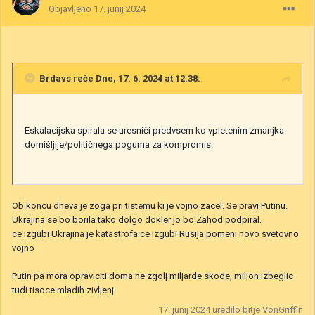
Objavljeno
17. junij 2024
Brdavs
reče Dne, 17. 6. 2024 at 12:38:
Eskalacijska spirala se uresniči predvsem ko vpletenim zmanjka
domišljije/političnega poguma za kompromis.
Ob koncu dneva je zoga pri tistemu ki je vojno zacel. Se pravi Putinu.
Ukrajina se bo borila tako dolgo dokler jo bo Zahod podpiral.
ce izgubi Ukrajina je katastrofa ce izgubi Rusija pomeni novo svetovno
vojno
Putin pa mora opraviciti doma ne zgolj miljarde skode, miljon izbeglic
tudi tisoce mladih zivljenj
17. junij 2024
uredilo bitje VonGriffin