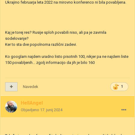
Ukrajino februarja leta 2022 na mirovno konferenco ni bila povabljena.
Kaj je torej res? Rusije sploh povabili niso, ali pa je zavrnila
sodelovanje?
Ker to sta dve popolnoma različni zadevi.
Ko googlam najdem uradno listo pisotnih 100, nikjer pa ne najdem liste
150 povabljenih... zgolj informacijo da jih je bilo 160
Navedek
1
HellAngel
Objavljeno
17. junij 2024