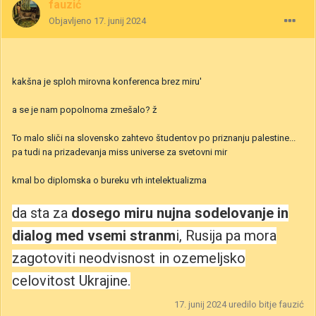
fauzić
Objavljeno
17. junij 2024
kakšna je sploh mirovna konferenca brez miru'
a se je nam popolnoma zmešalo? ž
To malo sliči na slovensko zahtevo študentov po priznanju palestine...
pa tudi na prizadevanja miss universe za svetovni mir
kmal bo diplomska o bureku vrh intelektualizma
da sta za
dosego miru nujna sodelovanje in
dialog med vsemi stranm
i, Rusija pa mora
zagotoviti neodvisnost in ozemeljsko
celovitost Ukrajine.
17. junij 2024
uredilo bitje fauzić