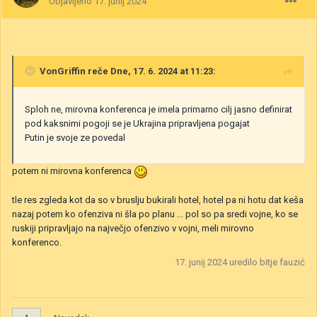
Objavljeno
17. junij 2024
VonGriffin
reče Dne, 17. 6. 2024 at 11:23:
Sploh ne, mirovna konferenca je imela primarno cilj jasno definirat
pod kaksnimi pogoji se je Ukrajina pripravljena pogajat
Putin je svoje ze povedal
potem ni mirovna konferenca
tle res zgleda kot da so v bruslju bukirali hotel, hotel pa ni hotu dat keša
nazaj potem ko ofenziva ni šla po planu ... pol so pa sredi vojne, ko se
ruskiji pripravljajo na največjo ofenzivo v vojni, meli mirovno
konferenco.
17. junij 2024
uredilo bitje fauzić