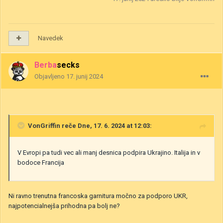
Navedek
Berbasecks
Objavljeno
17. junij 2024
VonGriffin
reče Dne, 17. 6. 2024 at 12:03:
V Evropi pa tudi vec ali manj desnica podpira Ukrajino. Italija in v
bodoce Francija
Ni ravno trenutna francoska garnitura močno za podporo UKR,
najpotencialnejša prihodna pa bolj ne?