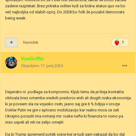
zadeve razpletati. Brez pritiska volitev tudi za bidna status quo ne bo
več najboljša od slabih opicj. Do 2028 bo folk že pozabil democrats
being weak.
Navedek
1
VonGriffin
Objavljeno
17. junij 2024
Dejansko ni podlage za kompromis. Kljub temu da je linija kontakta
obticala brez omembe vrednih predorov enih ali drugih ruska ekonomija
ki je povsem sla na vojasko cveti, jasno saj gre 6 % bdpja v orozje .
Dokler Putin ne gre v splosno mobilizacijo kar realno mora ce zeli
Ukrajino poraziti ima notranji mir. ruske nafte ki financira to voino pa
niso uspeli ali niti ne zelijo omejiti
Da bi Trump spremenil potek vojne ker je tudi sam nakazal da bo dal