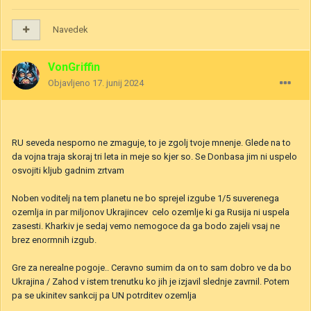
Navedek
VonGriffin
Objavljeno
17. junij 2024
RU seveda nesporno ne zmaguje, to je zgolj tvoje mnenje. Glede na to
da vojna traja skoraj tri leta in meje so kjer so. Se Donbasa jim ni uspelo
osvojiti kljub gadnim zrtvam
Noben voditelj na tem planetu ne bo sprejel izgube 1/5 suverenega
ozemlja in par miljonov Ukrajincev celo ozemlje ki ga Rusija ni uspela
zasesti. Kharkiv je sedaj vemo nemogoce da ga bodo zajeli vsaj ne
brez enormnih izgub.
Gre za nerealne pogoje.. Ceravno sumim da on to sam dobro ve da bo
Ukrajina / Zahod v istem trenutku ko jih je izjavil slednje zavrnil. Potem
pa se ukinitev sankcij pa UN potrditev ozemlja