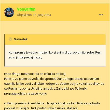
VonGriffin
Objavljeno
17. junij 2024
Navedek
Kompromis je vedno možen ko si eni in drugi polomijo zobe. Rusi
so si jih že precej nazaj,
imas drugo moznost: da se eskalira se bolj
Putin je ze jasno povedal da uporaba Zahodnega orozja na ruskem
ozemlju lahko vodi v direkten odgovor. Vedno bolj je vokalna trditev da
se Rusija ne bori z Ukrajino ampak z Zahod ki po 5d logiki
propagandistov je zacel vojno
in Putin je nekdo ki ne blefira. Ukrajina kmalu dobi F16 ki se ne bodo
parkirali v Ukrajini , tudi pridno rokajo ruska letalisca