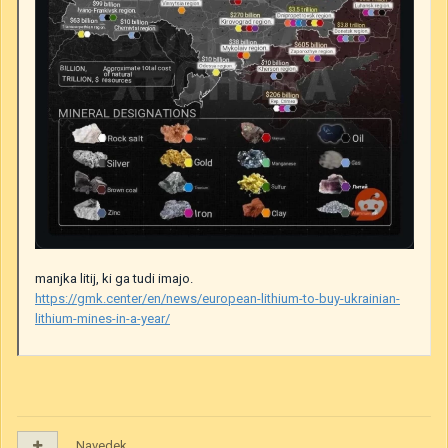
manjka litij, ki ga tudi imajo.
https://gmk.center/en/news/european-lithium-to-buy-ukrainian-
lithium-mines-in-a-year/
Navedek