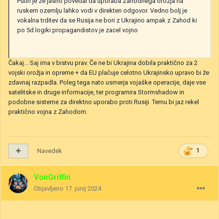
Putin je ze jasno povedal da uporaba Zahodnega orozja na
ruskem ozemlju lahko vodi v direkten odgovor. Vedno bolj je
vokalna trditev da se Rusija ne bori z Ukrajino ampak z Zahod ki
po 5d logiki propagandistov je zacel vojno
Čakaj... Saj ima v bistvu prav. Če ne bi Ukrajina dobila praktično za 2
vojski orožja in opreme + da EU plačuje celotno Ukrajinsko upravo bi že
zdavnaj razpadla. Poleg tega nato usmerja vojaške operacije, daje vse
satelitske in druge informacije, ter programira Stormshadow in
podobne sisteme za direktno uporabo proti Rusiji. Temu bi jaz rekel
praktično vojna z Zahodom.
Navedek
1
VonGriffin
Objavljeno
17. junij 2024