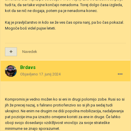
tudi ta, da se take vojne končajo nenadoma. Torej dolgo časa izgleda,
kot da se nič ne dogaja, potem pa je nenadoma konec.
Kaj je pravljičarstvo in kdo se že ves čas opira nanj, pa bo čas pokazal.
Mogoče boš videl pujse leteti.
Navedek
Brdavs
Objavljeno
17. junij 2024
Kompromis je vedno možen ko si eni in drugi polomijo zobe. Rusi so si
jih že precej nazaj, s falirano protiofenzivo so si jih pa sedaj tudi
ukrajinci. Ne enim ne drugim ne diši popolna mobilizacija, nadaljevanja
pat pozicije ima pa izrazito omejene koristi za ene in druge. Če lahko
oboji svojo dosedanjo vzdržljivost vnovčijo za svoje strateške
minimume se znajo sporazumet.