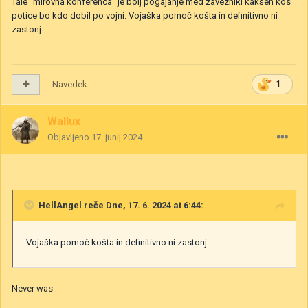
Tale "mirovna konferenca" je bolj pogajanje med zavezniki kakšen kos
potice bo kdo dobil po vojni. Vojaška pomoč košta in definitivno ni
zastonj.
Navedek
1
Wallux
Objavljeno
17. junij 2024
HellAngel
reče Dne, 17. 6. 2024 at 6:44:
Vojaška pomoč košta in definitivno ni zastonj.
Never was