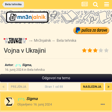
Bela tehnika
Mn3njalnik
Bela tehnika
Vojna v Ukrajini
Avtor:
╭∩╮
Sigma
,
16. junij 2024
in
Bela tehnika
Odgovori na temo
PREJŠNJA
Stran 1 od 88
NASLEDNJA
╭∩╮
Sigma
Objavljeno
16. junij 2024