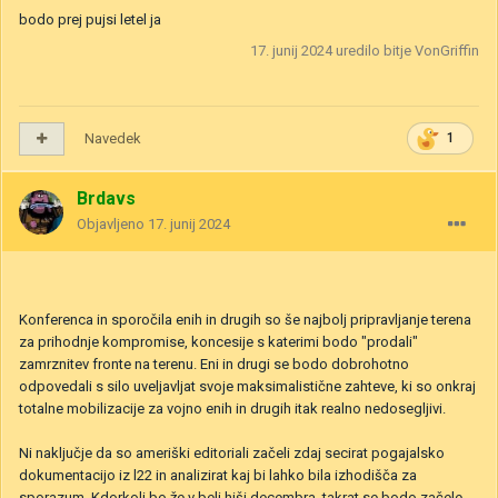
bodo prej pujsi letel ja
17. junij 2024
uredilo bitje VonGriffin
Navedek
1
Brdavs
Objavljeno
17. junij 2024
Konferenca in sporočila enih in drugih so še najbolj pripravljanje terena
za prihodnje kompromise, koncesije s katerimi bodo "prodali"
zamrznitev fronte na terenu. Eni in drugi se bodo dobrohotno
odpovedali s silo uveljavljat svoje maksimalistične zahteve, ki so onkraj
totalne mobilizacije za vojno enih in drugih itak realno nedosegljivi.
Ni naključje da so ameriški editoriali začeli zdaj secirat pogajalsko
dokumentacijo iz l22 in analizirat kaj bi lahko bila izhodišča za
sporazum. Kdorkoli bo že v beli hiši decembra, takrat se bodo začele