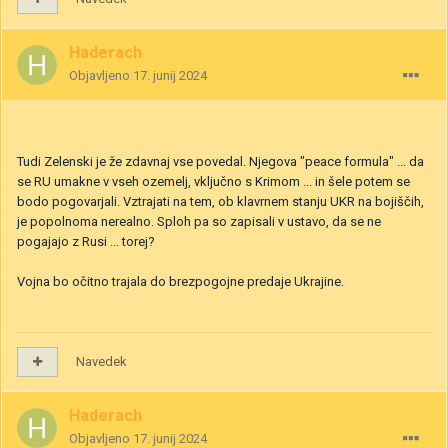
Haderach
Objavljeno
17. junij 2024
Tudi Zelenski je že zdavnaj vse povedal. Njegova "peace formula" ... da
se RU umakne v vseh ozemelj, vključno s Krimom ... in šele potem se
bodo pogovarjali. Vztrajati na tem, ob klavrnem stanju UKR na bojiščih,
je popolnoma nerealno. Sploh pa so zapisali v ustavo, da se ne
pogajajo z Rusi ... torej?
Vojna bo očitno trajala do brezpogojne predaje Ukrajine.
Navedek
Haderach
Objavljeno
17. junij 2024