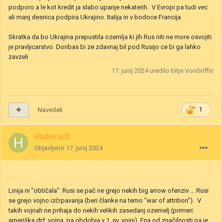
podporo a le kot kredit ja slabo upanje nekaterih. V Evropi pa tudi vec
ali manj desnica podpira Ukrajino. Italija in v bodoce Francija
Skratka da bo Ukrajina prepustila ozemlja ki jih Rus niti ne more osvojiti
je pravljicarstvo. Donbas bi ze zdavnaj bil pod Rusijo ce bi ga lahko
zavzeli
17. junij 2024
uredilo bitje VonGriffin
Navedek
1
Haderach
Objavljeno
17. junij 2024
Linija ni "obtičala". Rusi se pač ne grejo nekih big arrow ofenziv ... Rusi
se grejo vojno izčrpavanja (beri članke na temo "war of attrition"). V
takih vojnah ne prihaja do nekih velikih zasedanj ozemelj (primeri:
ameriška drž. vojna, pa obdobja v 1. sv. vojni). Ena od značilnosti pa je