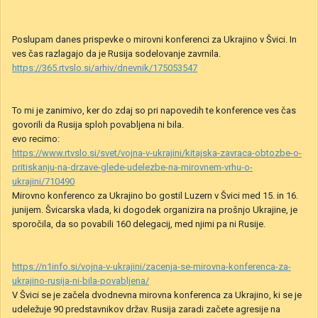
Poslupam danes prispevke o mirovni konferenci za Ukrajino v Švici. In
ves čas razlagajo da je Rusija sodelovanje zavrnila.
https://365.rtvslo.si/arhiv/dnevnik/175053547
To mi je zanimivo, ker do zdaj so pri napovedih te konference ves čas
govorili da Rusija sploh povabljena ni bila.
evo recimo:
https://www.rtvslo.si/svet/vojna-v-ukrajini/kitajska-zavraca-obtozbe-o-
pritiskanju-na-drzave-glede-udelezbe-na-mirovnem-vrhu-o-
ukrajini/710490
Mirovno konferenco za Ukrajino bo gostil Luzern v Švici
med 15.
in
16.
junijem. Švicarska vlada, ki
dogodek
organizira na prošnjo Ukrajine, je
sporočila, da so povabili 160 delegacij, med njimi pa ni Rusije.
https://n1info.si/vojna-v-ukrajini/zacenja-se-mirovna-konferenca-za-
ukrajino-rusija-ni-bila-povabljena/
V Švici se je začela dvodnevna mirovna konferenca za Ukrajino, ki se je
udeležuje 90 predstavnikov držav. Rusija zaradi začete agresije na