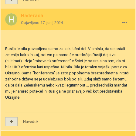
Haderach
Objavljeno
17. junij 2024
Rusija je bila povabljena samo za zaključni del. V smislu, da se ostali
zmenijo kako in kaj, potem pa samo še predočijo Rusiji dejstva
(=ultimat). Ideja "mirovne konference" v Švici je bazirala na tem, da bi
bila UKR ofenziva lani uspešna. Ni bila. Bila je totalen vojaški poraz za
Ukrajino. Sama "konferenca" je zato popolnoma brezpredmetna in tudi
zahodne države se je udeležujejo bolj po sili. Zdaj služi samo še temu,
da bi dala Zelenskemu neko kvazi legitimnost ... predsedniški mandat
mu je namreč potekel in Rusi ga ne priznavajo več kot predstavnika
Ukrajine.
Navedek