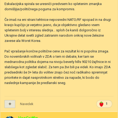
Eskalacijska spirala se uresniči predvsem ko vpletenim zmanjka
domišljije/političnega poguma za kompromis.
Če imaš na eni strani tehtnice neposredni NATO/RF spopad in na drugi
kravjo kupčijo je verjetno jasno, da je objektivno gledano vsem
vpletenim bolj v interesu slednja... sploh če kaniš dolgoročno iz
Ukrajine delat svetli zgled zatiranim narodom onkraj nove železne
zavese ala Worst Korea.
Pač vprašanje končne politične cene za rezultat ki ni popolna zmaga.
Do novembrskih volitvah v ZDA o tem ni debate, ker tam se
mednarodna politika dojema na nivoju beverly hills 90210 žajfnice in ni
slabšega kot zgledat slabič. Za tem pa živi bili pa videli. Ko imajo ZDA
predsedniki še 3+ leta do volitev znajo čez noč radikalno spreminjat
prioritete in dajat nasprotnikom strelivo za napade, ki bodo do
naslednje kampanije že predlanski sneg.
Navedek
1