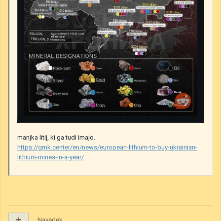
manjka litij, ki ga tudi imajo.
https://gmk.center/en/news/european-lithium-to-buy-ukrainian-
lithium-mines-in-a-year/
Navedek