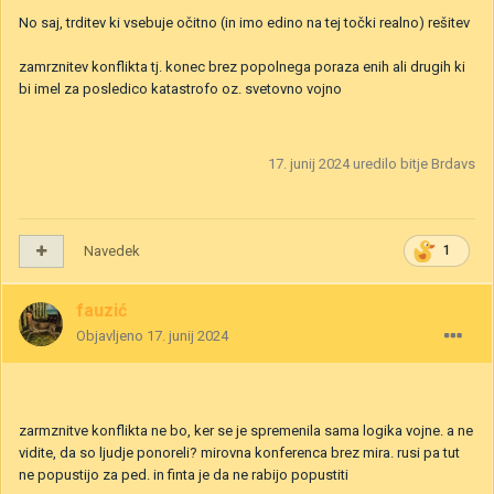
No saj, trditev ki vsebuje očitno (in imo edino na tej točki realno) rešitev
zamrznitev konflikta tj. konec brez popolnega poraza enih ali drugih ki
bi imel za posledico katastrofo oz. svetovno vojno
17. junij 2024
uredilo bitje Brdavs
Navedek
1
fauzić
Objavljeno
17. junij 2024
zarmznitve konflikta ne bo, ker se je spremenila sama logika vojne. a ne
vidite, da so ljudje ponoreli? mirovna konferenca brez mira. rusi pa tut
ne popustijo za ped. in finta je da ne rabijo popustiti