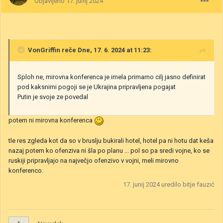
Objavljeno
17. junij 2024
VonGriffin
reče Dne, 17. 6. 2024 at 11:23:
Sploh ne, mirovna konferenca je imela primarno cilj jasno definirat
pod kaksnimi pogoji se je Ukrajina pripravljena pogajat
Putin je svoje ze povedal
potem ni mirovna konferenca
tle res zgleda kot da so v bruslju bukirali hotel, hotel pa ni hotu dat keša
nazaj potem ko ofenziva ni šla po planu ... pol so pa sredi vojne, ko se
ruskiji pripravljajo na največjo ofenzivo v vojni, meli mirovno
konferenco.
17. junij 2024
uredilo bitje fauzić