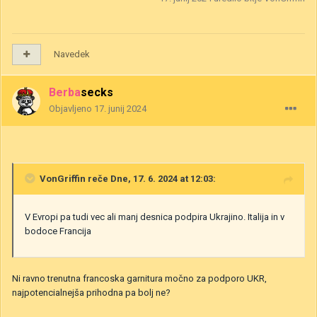
Navedek
Berbasecks
Objavljeno
17. junij 2024
VonGriffin
reče Dne, 17. 6. 2024 at 12:03:
V Evropi pa tudi vec ali manj desnica podpira Ukrajino. Italija in v
bodoce Francija
Ni ravno trenutna francoska garnitura močno za podporo UKR,
najpotencialnejša prihodna pa bolj ne?