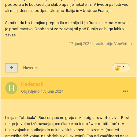
podporo a le kot kredit ja slabo upanje nekaterih. V Evropi pa tudi vec
ali manj desnica podpira Ukrajino. Italija in v bodoce Francija
Skratka da bo Ukrajina prepustila ozemlja ki jih Rus niti ne more osvojiti
je pravljicarstvo. Donbas bi ze zdavnaj bil pod Rusijo ce bi ga lahko
zavzeli
17. junij 2024
uredilo bitje VonGriffin
Navedek
1
Haderach
Objavljeno
17. junij 2024
Linija ni "obtičala". Rusi se pač ne grejo nekih big arrow ofenziv ... Rusi
se grejo vojno izčrpavanja (beri članke na temo "war of attrition"). V
takih vojnah ne prihaja do nekih velikih zasedanj ozemelj (primeri:
ameriška drž. vojna, pa obdobja v 1. sv. vojni). Ena od značilnosti pa je