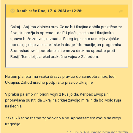
Death
reče Dne, 17. 6. 2024 at 12:28:
Čakaj... Saj ima v bistvu prav. Če ne bi Ukrajina dobila praktično za
2 vojski orožja in opreme + da EU plačuje celotno Ukrajinsko
upravo bi že zdavnaj razpadla. Poleg tega nato usmerja vojaške
operacije, daje vse satelitske in druge informacije, ter programira
Stormshadow in podobne sisteme za direktno uporabo proti
Rusiji. Temu bi jaz rekel praktično vojna z Zahodom.
Na tem planetu ima vsaka drzava pravico do samoobrambe, tudi
Ukrajina. Zahod uradno podpira to pravico Ukrajine
V praksi pa smo v hibridni vojni z Rusijo da. Ker pac Ervopa ni
pripravljena pustiti da Ukrajina crkne zavoljo mira in da bo Moldavija
naslednja
Zakaj ? ker poznamo zgodovino a ne. Appeasement vodi v se vecjo
tragedijo
17. junij 2024
uredilo bitje VonGriffin