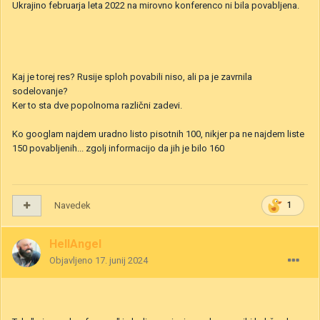
Ukrajino februarja leta 2022 na mirovno konferenco ni bila povabljena.
Kaj je torej res? Rusije sploh povabili niso, ali pa je zavrnila
sodelovanje?
Ker to sta dve popolnoma različni zadevi.
Ko googlam najdem uradno listo pisotnih 100, nikjer pa ne najdem liste
150 povabljenih... zgolj informacijo da jih je bilo 160
Navedek
1
HellAngel
Objavljeno
17. junij 2024