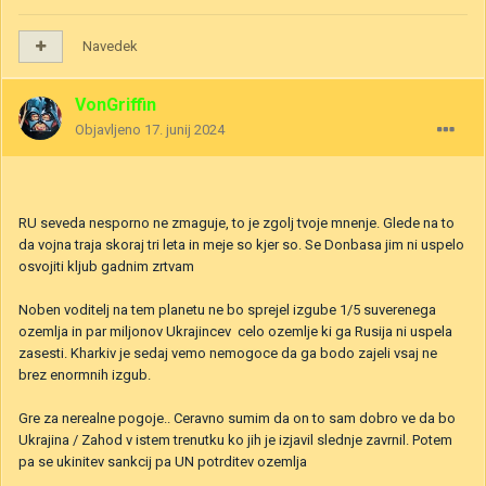
Navedek
VonGriffin
Objavljeno
17. junij 2024
RU seveda nesporno ne zmaguje, to je zgolj tvoje mnenje. Glede na to
da vojna traja skoraj tri leta in meje so kjer so. Se Donbasa jim ni uspelo
osvojiti kljub gadnim zrtvam
Noben voditelj na tem planetu ne bo sprejel izgube 1/5 suverenega
ozemlja in par miljonov Ukrajincev celo ozemlje ki ga Rusija ni uspela
zasesti. Kharkiv je sedaj vemo nemogoce da ga bodo zajeli vsaj ne
brez enormnih izgub.
Gre za nerealne pogoje.. Ceravno sumim da on to sam dobro ve da bo
Ukrajina / Zahod v istem trenutku ko jih je izjavil slednje zavrnil. Potem
pa se ukinitev sankcij pa UN potrditev ozemlja