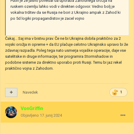
Putin je ze jasno povedal da uporaba Zahodnega orozja na
ruskem ozemlju lahko vodi v direkten odgovor. Vedno bolj je
vokalna trditev da se Rusija ne bori z Ukrajino ampak z Zahod ki
po 5d logiki propagandistov je zacel vojno
Čakaj... Saj ima v bistvu prav. Če ne bi Ukrajina dobila praktično za 2
vojski orožja in opreme + da EU plačuje celotno Ukrajinsko upravo bi že
zdavnaj razpadla. Poleg tega nato usmerja vojaške operacije, daje vse
satelitske in druge informacije, ter programira Stormshadow in
podobne sisteme za direktno uporabo proti Rusiji. Temu bi jaz rekel
praktično vojna z Zahodom.
Navedek
1
VonGriffin
Objavljeno
17. junij 2024