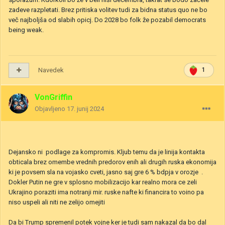
zadeve razpletati. Brez pritiska volitev tudi za bidna status quo ne bo
več najboljša od slabih opicj. Do 2028 bo folk že pozabil democrats
being weak.
Navedek
1
VonGriffin
Objavljeno
17. junij 2024
Dejansko ni podlage za kompromis. Kljub temu da je linija kontakta
obticala brez omembe vrednih predorov enih ali drugih ruska ekonomija
ki je povsem sla na vojasko cveti, jasno saj gre 6 % bdpja v orozje .
Dokler Putin ne gre v splosno mobilizacijo kar realno mora ce zeli
Ukrajino poraziti ima notranji mir. ruske nafte ki financira to voino pa
niso uspeli ali niti ne zelijo omejiti
Da bi Trump spremenil potek vojne ker je tudi sam nakazal da bo dal