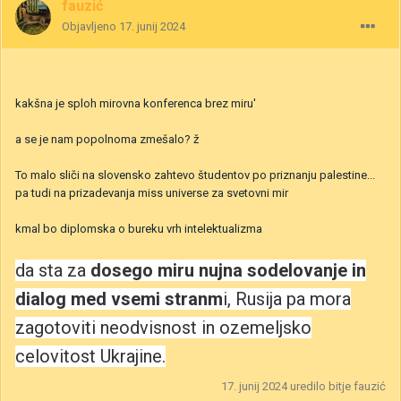
fauzić
Objavljeno
17. junij 2024
kakšna je sploh mirovna konferenca brez miru'
a se je nam popolnoma zmešalo? ž
To malo sliči na slovensko zahtevo študentov po priznanju palestine...
pa tudi na prizadevanja miss universe za svetovni mir
kmal bo diplomska o bureku vrh intelektualizma
da sta za
dosego miru nujna sodelovanje in
dialog med vsemi stranm
i, Rusija pa mora
zagotoviti neodvisnost in ozemeljsko
celovitost Ukrajine.
17. junij 2024
uredilo bitje fauzić