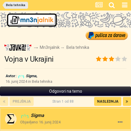
Bela tehnika
Mn3njalnik
Bela tehnika
Vojna v Ukrajini
Avtor:
╭∩╮
Sigma
,
16. junij 2024
in
Bela tehnika
Odgovori na temo
PREJŠNJA
Stran 1 od 88
NASLEDNJA
╭∩╮
Sigma
Objavljeno
16. junij 2024