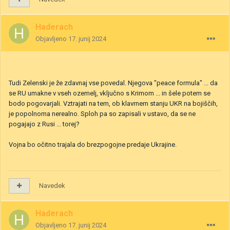
Haderach
Objavljeno
17. junij 2024
Tudi Zelenski je že zdavnaj vse povedal. Njegova "peace formula" ... da
se RU umakne v vseh ozemelj, vključno s Krimom ... in šele potem se
bodo pogovarjali. Vztrajati na tem, ob klavrnem stanju UKR na bojiščih,
je popolnoma nerealno. Sploh pa so zapisali v ustavo, da se ne
pogajajo z Rusi ... torej?
Vojna bo očitno trajala do brezpogojne predaje Ukrajine.
Navedek
Haderach
Objavljeno
17. junij 2024