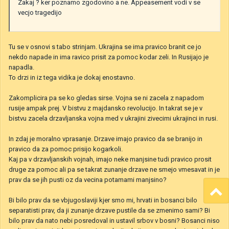
Zakaj ? ker poznamo zgodovino a ne. Appeasement vodi v se
vecjo tragedijo
Tu se v osnovi s tabo strinjam. Ukrajina se ima pravico branit ce jo
nekdo napade in ima ravico prisit za pomoc kodar zeli. In Rusijajo je
napadla.
To drzi in iz tega vidika je dokaj enostavno.
Zakomplicira pa se ko gledas sirse. Vojna se ni zacela z napadom
rusije ampak prej. V bistvu z majdansko revolucijo. In takrat se je v
bistvu zacela drzavljanska vojna med v ukrajini zivecimi ukrajinci in rusi.
In zdaj je moralno vprasanje. Drzave imajo pravico da se branijo in
pravico da za pomoc prisijo kogarkoli.
Kaj pa v drzavljanskih vojnah, imajo neke manjsine tudi pravico prosit
druge za pomoc ali pa se takrat zunanje drzave ne smejo vmesavat in je
prav da se jih pusti oz da vecina potamami manjsino?
Bi bilo prav da se vbjugoslaviji kjer smo mi, hrvati in bosanci bilo
separatisti prav, da ji zunanje drzave pustile da se zmenimo sami? Bi
bilo prav da nato nebi posredoval in ustavil srbov v bosni? Bosanci niso