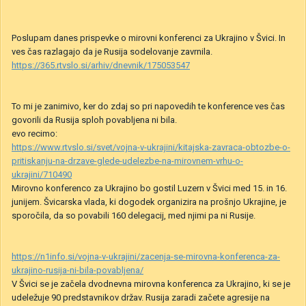
Poslupam danes prispevke o mirovni konferenci za Ukrajino v Švici. In
ves čas razlagajo da je Rusija sodelovanje zavrnila.
https://365.rtvslo.si/arhiv/dnevnik/175053547
To mi je zanimivo, ker do zdaj so pri napovedih te konference ves čas
govorili da Rusija sploh povabljena ni bila.
evo recimo:
https://www.rtvslo.si/svet/vojna-v-ukrajini/kitajska-zavraca-obtozbe-o-
pritiskanju-na-drzave-glede-udelezbe-na-mirovnem-vrhu-o-
ukrajini/710490
Mirovno konferenco za Ukrajino bo gostil Luzern v Švici
med 15.
in
16.
junijem. Švicarska vlada, ki
dogodek
organizira na prošnjo Ukrajine, je
sporočila, da so povabili 160 delegacij, med njimi pa ni Rusije.
https://n1info.si/vojna-v-ukrajini/zacenja-se-mirovna-konferenca-za-
ukrajino-rusija-ni-bila-povabljena/
V Švici se je začela dvodnevna mirovna konferenca za Ukrajino, ki se je
udeležuje 90 predstavnikov držav. Rusija zaradi začete agresije na