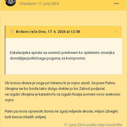
Objavljeno
17. junij 2024
Brdavs
reče Dne, 17. 6. 2024 at 12:38:
Eskalacijska spirala se uresniči predvsem ko vpletenim zmanjka
domišljije/političnega poguma za kompromis.
Ob koncu dneva je zoga pri tistemu ki je vojno zacel. Se pravi Putinu.
Ukrajina se bo borila tako dolgo dokler jo bo Zahod podpiral.
ce izgubi Ukrajina je katastrofa ce izgubi Rusija pomeni novo svetovno
vojno
Putin pa mora opraviciti doma ne zgolj miljarde skode, miljon izbeglic
tudi tisoce mladih zivljenj
17. junij 2024
uredilo bitje VonGriffin