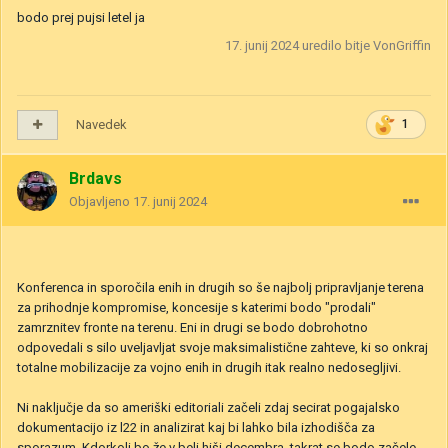
bodo prej pujsi letel ja
17. junij 2024
uredilo bitje VonGriffin
Navedek
1
Brdavs
Objavljeno
17. junij 2024
Konferenca in sporočila enih in drugih so še najbolj pripravljanje terena
za prihodnje kompromise, koncesije s katerimi bodo "prodali"
zamrznitev fronte na terenu. Eni in drugi se bodo dobrohotno
odpovedali s silo uveljavljat svoje maksimalistične zahteve, ki so onkraj
totalne mobilizacije za vojno enih in drugih itak realno nedosegljivi.
Ni naključje da so ameriški editoriali začeli zdaj secirat pogajalsko
dokumentacijo iz l22 in analizirat kaj bi lahko bila izhodišča za
sporazum. Kdorkoli bo že v beli hiši decembra, takrat se bodo začele