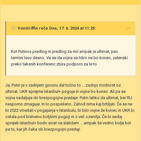
VonGriffin
reče Dne, 17. 6. 2024 at 11:25:
Kot Putinov predlog ni predlog za mir ampak je ultimat, pac
termini levo desno. Ve se da vojne se hitro ne bo konec, zelenski
preko taksnih konferenc zbira podporo za le to
Ja, Putin je v zadnjem govoru dal točno to ... zadnjo možnost oz.
ultimat. UKR sprejme Istanbul+ pogoje in vojne bo konec. Ali pa se
vojna nadaljuje do brezpogojne predaje. Putin lahko da ultimat, ker RU
nesporno zmaguje. In to pospešeno. Zahod nima kaj brbljati. Če se ne
bi 2022 vmešali v pogajanja v Istanbulu, bi bilo vojne že konec in UKR bi
ostala pod bistveno boljšimi pogoji in z več ozemlja. Če bi sedaj
sprejeli Istanbul+ bodo sicer na slabšem ... ampak še vedno bolje kot
pa to, kar jih čaka ob brezpogojni predaji.