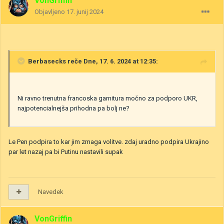
VonGriffin
Objavljeno
17. junij 2024
Berbasecks
reče Dne, 17. 6. 2024 at 12:35:
Ni ravno trenutna francoska garnitura močno za podporo UKR,
najpotencialnejša prihodna pa bolj ne?
Le Pen podpira to kar jim zmaga volitve. zdaj uradno podpira Ukrajino
par let nazaj pa bi Putinu nastavili supak
Navedek
VonGriffin