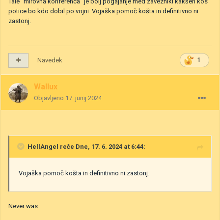
Tale "mirovna konferenca" je bolj pogajanje med zavezniki kakšen kos
potice bo kdo dobil po vojni. Vojaška pomoč košta in definitivno ni
zastonj.
Navedek
1
Wallux
Objavljeno
17. junij 2024
HellAngel
reče Dne, 17. 6. 2024 at 6:44:
Vojaška pomoč košta in definitivno ni zastonj.
Never was