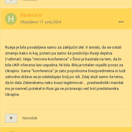
Haderach
Objavljeno
17. junij 2024
Rusija je bila povabljena samo za zaključni del. V smislu, da se ostali
zmenijo kako in kaj, potem pa samo še predočijo Rusiji dejstva
(=ultimat). Ideja "mirovne konference" v Švici je bazirala na tem, da bi
bila UKR ofenziva lani uspešna. Ni bila. Bila je totalen vojaški poraz za
Ukrajino. Sama "konferenca" je zato popolnoma brezpredmetna in tudi
zahodne države se je udeležujejo bolj po sili. Zdaj služi samo še temu,
da bi dala Zelenskemu neko kvazi legitimnost ... predsedniški mandat
mu je namreč potekel in Rusi ga ne priznavajo več kot predstavnika
Ukrajine.
Navedek