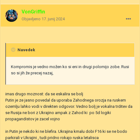
VonGriffin
Objavljeno
17. junij 2024
Navedek
Kompromis je vedno možen ko si eni in drugi polomijo zobe. Rusi
so si jih že precej nazaj,
imas drugo moznost: da se eskalira se bolj
Putin je ze jasno povedal da uporaba Zahodnega orozja na ruskem
ozemlju lahko vodi v direkten odgovor. Vedno bolj je vokalna trditev da
se Rusija ne bori z Ukrajino ampak z Zahod ki po 5d logiki
propagandistov je zacel vojno
in Putin je nekdo ki ne blefira. Ukrajina kmalu dobi F16 ki se ne bodo
parkirali v Ukrajini , tudi pridno rokajo ruska letalisca