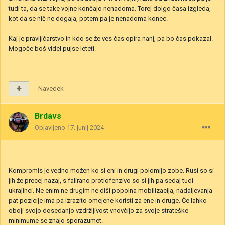
tudi ta, da se take vojne končajo nenadoma. Torej dolgo časa izgleda,
kot da se nič ne dogaja, potem pa je nenadoma konec.
Kaj je pravljičarstvo in kdo se že ves čas opira nanj, pa bo čas pokazal.
Mogoče boš videl pujse leteti.
Navedek
Brdavs
Objavljeno
17. junij 2024
Kompromis je vedno možen ko si eni in drugi polomijo zobe. Rusi so si
jih že precej nazaj, s falirano protiofenzivo so si jih pa sedaj tudi
ukrajinci. Ne enim ne drugim ne diši popolna mobilizacija, nadaljevanja
pat pozicije ima pa izrazito omejene koristi za ene in druge. Če lahko
oboji svojo dosedanjo vzdržljivost vnovčijo za svoje strateške
minimume se znajo sporazumet.