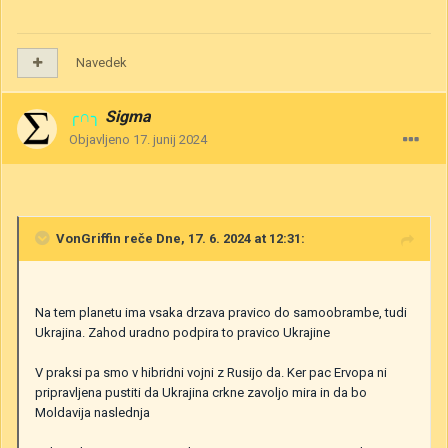
Navedek
╭∩╮
Sigma
Objavljeno
17. junij 2024
VonGriffin
reče Dne, 17. 6. 2024 at 12:31:
Na tem planetu ima vsaka drzava pravico do samoobrambe, tudi
Ukrajina. Zahod uradno podpira to pravico Ukrajine
V praksi pa smo v hibridni vojni z Rusijo da. Ker pac Ervopa ni
pripravljena pustiti da Ukrajina crkne zavoljo mira in da bo
Moldavija naslednja