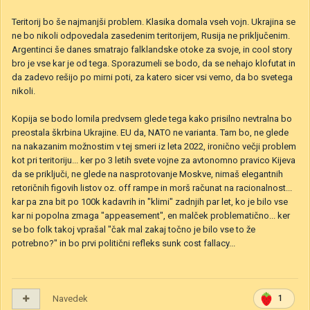
Teritorij bo še najmanjši problem. Klasika domala vseh vojn. Ukrajina se
ne bo nikoli odpovedala zasedenim teritorijem, Rusija ne priključenim.
Argentinci še danes smatrajo falklandske otoke za svoje, in cool story
bro je vse kar je od tega. Sporazumeli se bodo, da se nehajo klofutat in
da zadevo rešijo po mirni poti, za katero sicer vsi vemo, da bo svetega
nikoli.
Kopija se bodo lomila predvsem glede tega kako prisilno nevtralna bo
preostala škrbina Ukrajine. EU da, NATO ne varianta. Tam bo, ne glede
na nakazanim možnostim v tej smeri iz leta 2022, ironično večji problem
kot pri teritoriju... ker po 3 letih svete vojne za avtonomno pravico Kijeva
da se priključi, ne glede na nasprotovanje Moskve, nimaš elegantnih
retoričnih figovih listov oz. off rampe in morš računat na racionalnost...
kar pa zna bit po 100k kadavrih in "klimi" zadnjih par let, ko je bilo vse
kar ni popolna zmaga "appeasement", en malček problematično... ker
se bo folk takoj vprašal "čak mal zakaj točno je bilo vse to že
potrebno?" in bo prvi politični refleks sunk cost fallacy...
Navedek
1