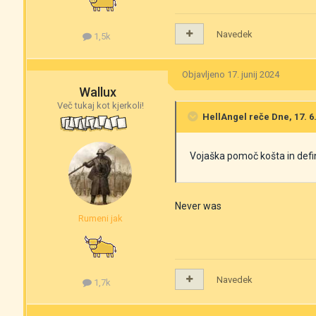
Navedek
1,5k
Objavljeno
17. junij 2024
Wallux
Več tukaj kot kjerkoli!
HellAngel
reče Dne, 17. 6.
Vojaška pomoč košta in defin
Never was
Rumeni jak
Navedek
1,7k