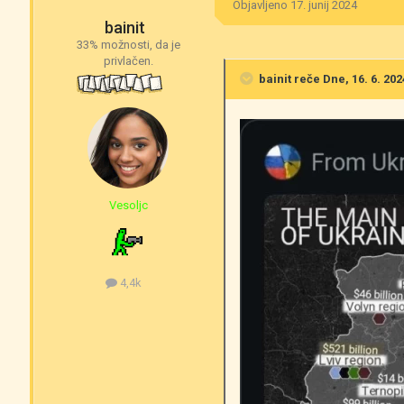
Objavljeno
17. junij 2024
bainit
33% možnosti, da je
privlačen.
bainit
reče Dne, 16. 6. 202
Vesoljc
4,4k