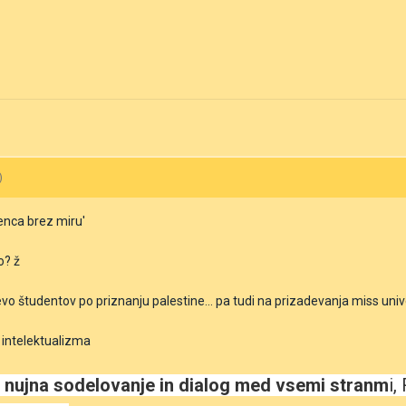
)
enca brez miru'
o? ž
evo študentov po priznanju palestine... pa tudi na prizadevanja miss uni
 intelektualizma
 nujna sodelovanje in dialog med vsemi stranm
i,