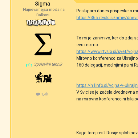
Sigma
Najnevarnejša moda na
Poslupam danes prispevke o mirov
Balkanu.
https://365.rtvslo.si/arhiv/dn
To mi je zanimivo, ker do zdaj s
evo recimo:
https://www.rtvslo.si/svet/voj
Mirovno konferenco za Ukrajino 
╭∩╮
Spolovilni tehnik
160 delegacij, med njimi pa ni Ru
https://n1info.si/vojna-v-ukraj
V Švici se je začela dvodnevna m
1,4k
na mirovno konferenco ni bila p
Kaj je torej res? Rusije sploh pov