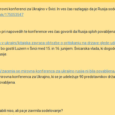
ni konferenci za Ukrajino v Švici. In ves čas razlagajo da je Rusija sod
evnik/175053547
o pri napovedih te konference ves čas govorili da Rusija sploh povabljena 
na-v-ukrajini/kitajska-zavraca-obtozbe-o-pritiskanju-na-drzave-glede
bo gostil Luzern v Švici
med 15.
in
16. junijem. Švicarska vlada, ki
dogod
sije.
ini/zacenja-se-mirovna-konferenca-za-ukrajino-rusija-ni-bila-povabljena
irovna konferenca za Ukrajino, ki se je udeležuje 90 predstavnikov držav
ovabljena.
abili niso, ali pa je zavrnila sodelovanje?