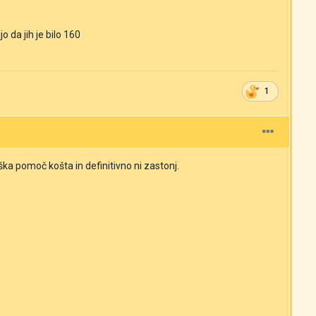
 da jih je bilo 160
1
ka pomoč košta in definitivno ni zastonj.