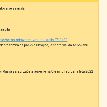
elovanje zavrnila.
ni bila.
-udelezbe-na-mirovnem-vrhu-o-ukrajini/710490
ek
organizira na prošnjo Ukrajine, je sporočila, da so povabili
/
. Rusija zaradi začete agresije na Ukrajino februarja leta 2022