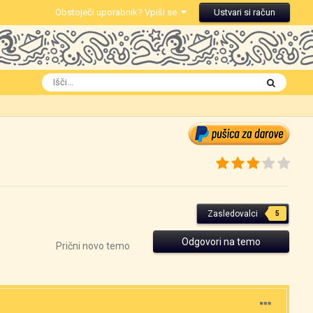
Obstoječi uporabnik? Vpiši se
Ustvari si račun
Zasledovalci
5
Odgovori na temo
Prični novo temo