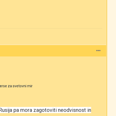
verse za svetovni mir
 Rusija pa mora zagotoviti neodvisnost in