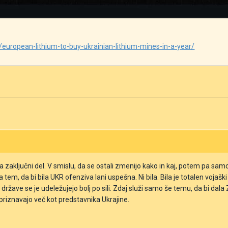
european-lithium-to-buy-ukrainian-lithium-mines-in-a-year/
a zaključni del. V smislu, da se ostali zmenijo kako in kaj, potem pa samo
na tem, da bi bila UKR ofenziva lani uspešna. Ni bila. Bila je totalen vo
ržave se je udeležujejo bolj po sili. Zdaj služi samo še temu, da bi da
 priznavajo več kot predstavnika Ukrajine.