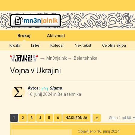
Brskaj
Aktivnost
Krožki
Izbe
Koledar
Nek tekst
Celotna ekipa
Mn3njalnik
Bela tehnika
Vojna v Ukrajini
Avtor:
╭∩╮
Sigma
,
16. junij 2024
in
Bela tehnika
1
2
3
4
5
6
NASLEDNJA
Stran 1 od 88
Objavljeno
16. junij 2024