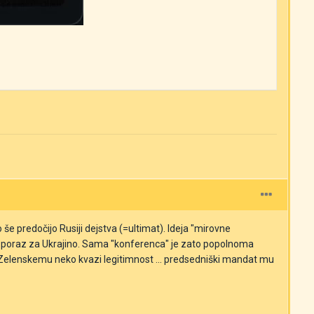
 še predočijo Rusiji dejstva (=ultimat). Ideja "mirovne
jaški poraz za Ukrajino. Sama "konferenca" je zato popolnoma
la Zelenskemu neko kvazi legitimnost ... predsedniški mandat mu