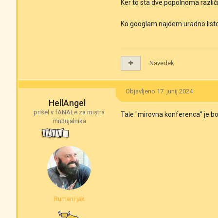
Ker to sta dve popolnoma različ
Ko googlam najdem uradno listo p
Navedek
Objavljeno
17. junij 2024
HellAngel
prišel v fANALe za mistra
Tale "mirovna konferenca" je bol
mn3njalnika
Rumeni jak