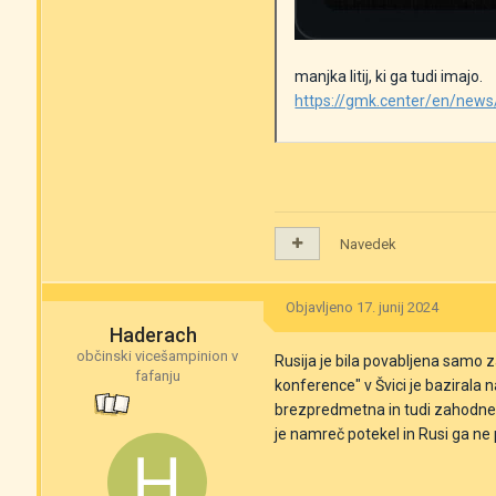
manjka litij, ki ga tudi imajo.
https://gmk.center/en/news/
Navedek
Objavljeno
17. junij 2024
Haderach
občinski vicešampinion v
Rusija je bila povabljena samo z
fafanju
konference" v Švici je bazirala 
brezpredmetna in tudi zahodne d
je namreč potekel in Rusi ga ne