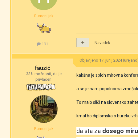
Rumeni jak
Navedek
191
Objavljeno
17. junij 2024
(urejano
fauzić
33% možnosti, da je
kakšna je sploh mirovna konfer
privlačen.
a se je nam popolnoma zmešal
To malo sliči na slovensko zaht
kmal bo diplomska o bureku vrh
Rumeni jak
da sta za
dosego miru