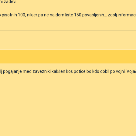
ni zadevi.
isotnih 100, nikjer pa ne najdem liste 150 povabljenih... zgolj informacijo
j pogajanje med zavezniki kakšen kos potice bo kdo dobil po vojni. Vojaš