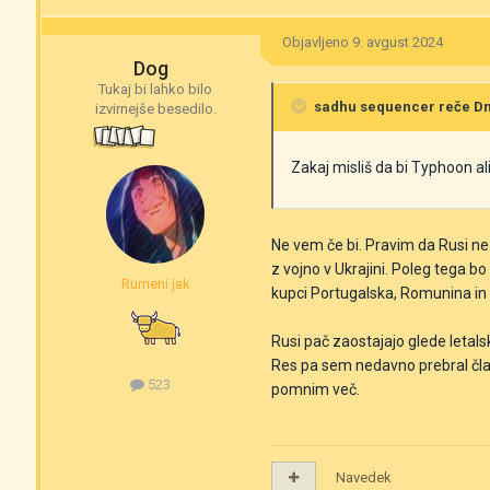
Objavljeno
9. avgust 2024
Dog
Tukaj bi lahko bilo
sadhu sequencer
reče Dne
izvirnejše besedilo.
Zakaj misliš da bi Typhoon 
Ne vem če bi. Pravim da Rusi ne b
z vojno v Ukrajini. Poleg tega bo
Rumeni jak
kupci Portugalska, Romunina in 
Rusi pač zaostajajo glede letalsk
Res pa sem nedavno prebral člane
523
pomnim več.
Navedek