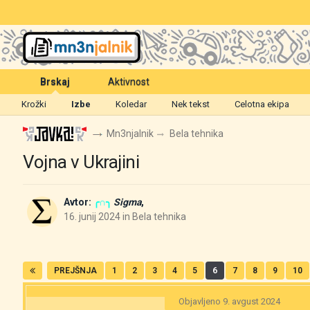
Brskaj
Aktivnost
Krožki
Izbe
Koledar
Nek tekst
Celotna ekipa
Mn3njalnik
Bela tehnika
Vojna v Ukrajini
Avtor:
╭∩╮
Sigma
,
16. junij 2024
in
Bela tehnika
PREJŠNJA
1
2
3
4
5
6
7
8
9
10
Objavljeno
9. avgust 2024