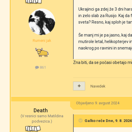
Ukrajinci ga zdej že 3 dni har
in zelo slab za Rusijo. Kaj d
sveta? Resno, kaj sploh je tam
Še manj mi je pa jasno, kaj da
Rumeni jak
mutirole letal, helikopterjev i
naokrog po ravnini in snemaj
Zna biti, da se počasi obetajo m
861
Navedek
Objavljeno
9. avgust 2024
Death
(V resnici samo Matildina
Galko
reče Dne, 9. 8. 2024 
podvezica.)