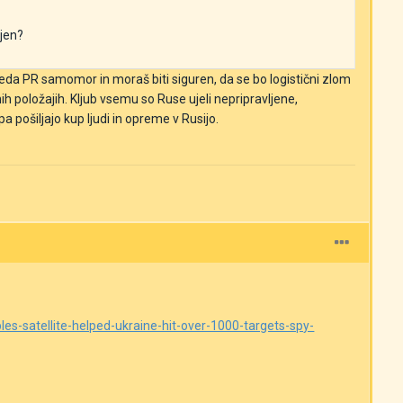
njen?
eveda PR samomor in moraš biti siguren, da se bo logistični zlom
ih položajih. Kljub vsemu so Ruse ujeli nepripravljene,
pa pošiljajo kup ljudi in opreme v Rusijo.
s-satellite-helped-ukraine-hit-over-1000-targets-spy-