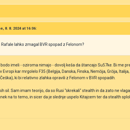
, 8. 8. 2024 at 16:06:
ali Rafale lahko zmagal BVR spopad z Felonom?
odo imeli - oziroma nimajo - dovolj keša da štancajo Su57ke. Bi me presene
 v Evropi kar mrgolelo F35 (Belgija, Danska, Finska, Nemčija, Grčija, Italij
Češka), ki bi relativno zlahka opravili z Felonom v BVR spopadih.
ih sil. Sam imam teorijo, da so Rusi "skrekali" stealth in da zato ne vlagaj
k na to temo, in sicer da je slednje uspelo Kitajcem ter da stealth splo