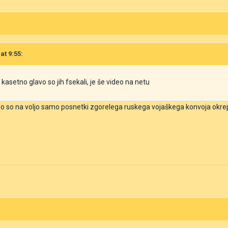
at 9:55:
kasetno glavo so jih fsekali, je še video na netu
 so na voljo samo posnetki zgorelega ruskega vojaškega konvoja okrepi