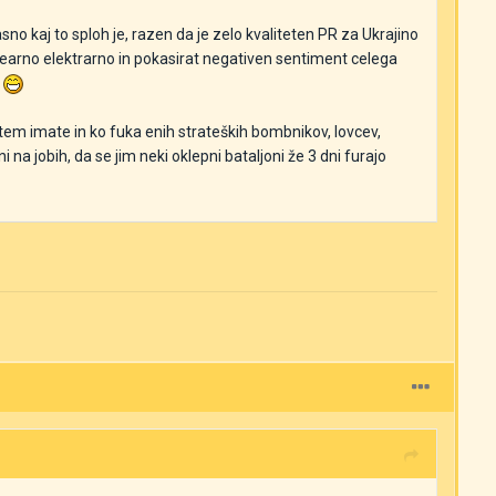
sno kaj to sploh je, razen da je zelo kvaliteten PR za Ukrajino
uklearno elektrarno in pokasirat negativen sentiment celega
?
 sistem imate in ko fuka enih strateških bombnikov, lovcev,
ni na jobih, da se jim neki oklepni bataljoni že 3 dni furajo