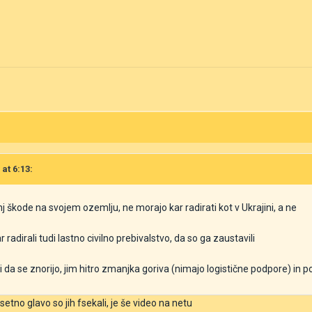
 at 6:13:
nj škode na svojem ozemlju, ne morajo kar radirati kot v Ukrajini, a ne
 radirali tudi lastno civilno prebivalstvo, da so ga zaustavili
ti da se znorijo, jim hitro zmanjka goriva (nimajo logistične podpore) in 
etno glavo so jih fsekali, je še video na netu