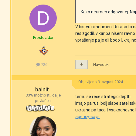
Kako neumen odgovor ej. Najbo
V bistvu ni neumen. Rusi so to n
res zgodil, v kar pa nisem ravno 
Prostozidar
vprašanje pa je ali bodo Ukrajinc
Navedek
726
Objavljeno
9. avgust 2024
bainit
33% možnosti, da je
temu se reče strategic depth
privlačen.
imajo pa rusi bolj slabe satelit
ukrajina pa tacajt vsakodnevne 
agency-says