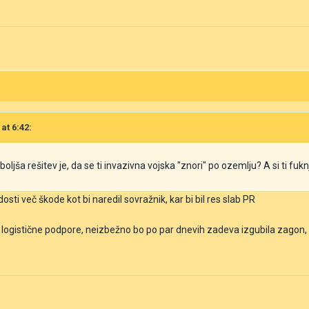
at 6:42:
ljša rešitev je, da se ti invazivna vojska "znori" po ozemlju? A si ti fuk
dosti več škode kot bi naredil sovražnik, kar bi bil res slab PR
ez logistične podpore, neizbežno bo po par dnevih zadeva izgubila zagon,