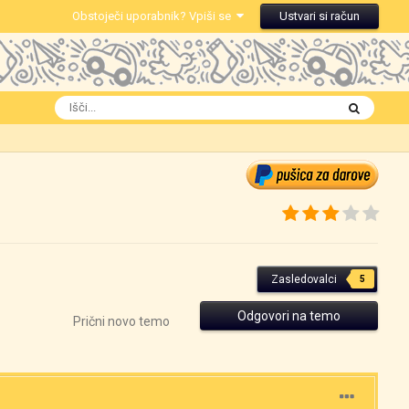
Obstoječi uporabnik? Vpiši se
Ustvari si račun
Zasledovalci
5
Odgovori na temo
Prični novo temo