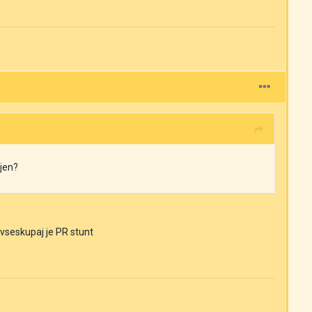
njen?
 vseskupaj je PR stunt