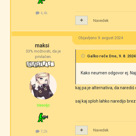
4,4k
Navedek
Objavljeno
9. avgust 2024
maksi
33% možnosti, da je
Galko
reče Dne, 9. 8. 2024 
privlačen.
Kako neumen odgovor ej. Najbo
kaj pa je alternativa, da narediš 
saj kaj sploh lahko naredijo br
Vesoljc
Navedek
7,2k