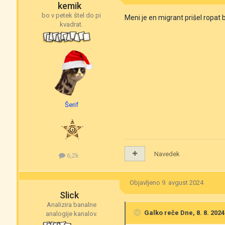
kemik
bo v petek štel do pi
Meni je en migrant prišel ropat
kvadrat.
Šerif
Navedek
6,2k
Objavljeno
9. avgust 2024
Slick
Analizira banalne
Galko
reče Dne, 8. 8. 2024
analogije kanalov.