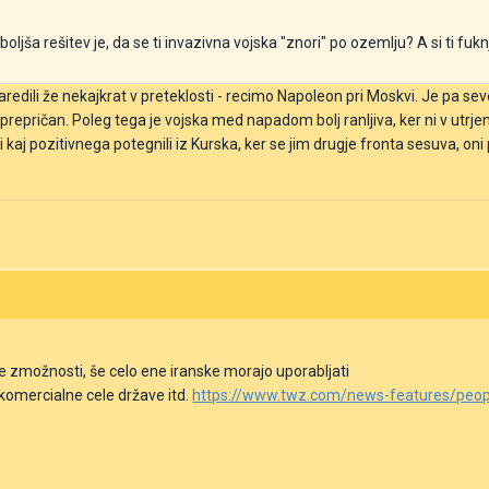
ljša rešitev je, da se ti invazivna vojska "znori" po ozemlju? A si ti fuk
aredili že nekajkrat v preteklosti - recimo Napoleon pri Moskvi. Je pa s
prepričan. Poleg tega je vojska med napadom bolj ranljiva, ker ni v utrjen
i kaj pozitivnega potegnili iz Kurska, ker se jim drugje fronta sesuva, oni 
ske zmožnosti, še celo ene iranske morajo uporabljati
komercialne cele države itd.
https://www.twz.com/news-features/people