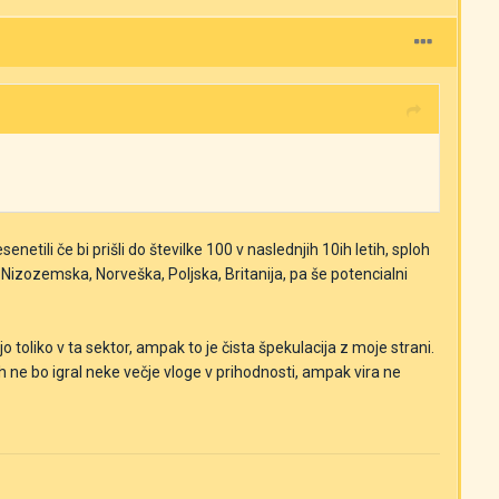
tili če bi prišli do številke 100 v naslednjih 10ih letih, sploh
a, Nizozemska, Norveška, Poljska, Britanija, pa še potencialni
o toliko v ta sektor, ampak to je čista špekulacija z moje strani.
h ne bo igral neke večje vloge v prihodnosti, ampak vira ne