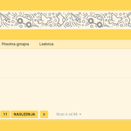
Prisotna gmajna
Lestvica
11
NASLEDNJA
Stran 6 od 88