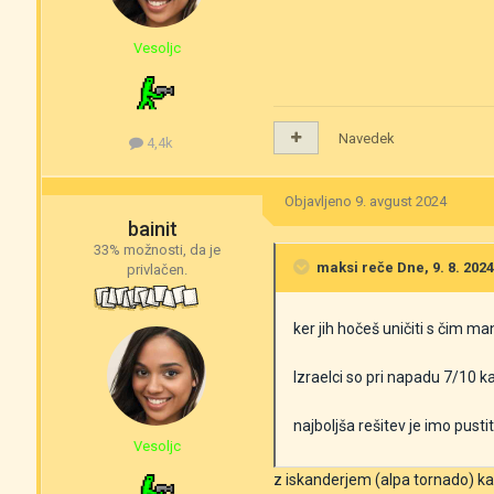
Vesoljc
Navedek
4,4k
Objavljeno
9. avgust 2024
bainit
33% možnosti, da je
maksi
reče Dne, 9. 8. 2024
privlačen.
ker jih hočeš uničiti s čim ma
Izraelci so pri napadu 7/10 kar
najboljša rešitev je imo pusti
Vesoljc
z iskanderjem (alpa tornado) kas