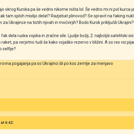
ajo okrog Kurska pa še vedno nikome ništa lol. Še vedno mi ni pol kurca ja
a fak tam sploh mislijo delat? Razjebat plinovod? Se spravit na faking n
 za Ukrajince na tistih njivah in močvirjih? Bodo Kursk priključili Ukrajini
 fak dela ruska vojska in zračne sile. Ljudje božji, 2. najboljši satelitski
n raket, pa verjetno tudi še kako vojaško rezervo v bližini. A so res vsi pija
o selfije?
irovna pogajanja pa so Ukrajinci šli po kos zemlje za menjavo
at 6:42: