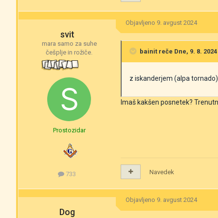
Objavljeno
9. avgust 2024
svit
mara samo za suhe
bainit
reče Dne, 9. 8. 2024 
češplje in rožiče.
z iskanderjem (alpa tornado) 
Imaš kakšen posnetek? Trenutno
Prostozidar
Navedek
733
Objavljeno
9. avgust 2024
Dog