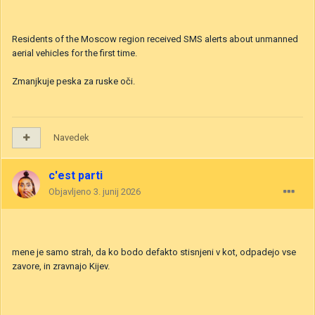
Residents of the Moscow region received SMS alerts about unmanned
aerial vehicles for the first time.
Zmanjkuje peska za ruske oči.
Navedek
c'est parti
Objavljeno
3. junij 2026
mene je samo strah, da ko bodo defakto stisnjeni v kot, odpadejo vse
zavore, in zravnajo Kijev.