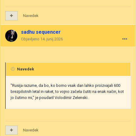
Navedek
sadhu sequencer
Objavljeno
14. junij 2026
Navedek
"Rusija razume, da bo, ko bomo vsak dan lahko proizvajali 600
brezpilotnih letal in raket, to vojno začela čutiti na enak način, kot
jo čutimo mi," je poudaril Volodimir Zelenski.
Navedek