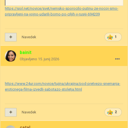
https://siol.net/novice/svet/nemsko-sporocilo-putinu-ze-nocoj-smo-
pripravljeni-na-vojno-udarili-bomo-po-ciljih-v-rusiji-694209
Navedek
1
bainit
Objavljeno
15. junij 2026
https://www.24ur.com/novice/tujina/ukrajina/pod-pretvezo-snemanja-
eroticnega-filma-izvedli-sabotazo-stoletja.html
Navedek
2
catal