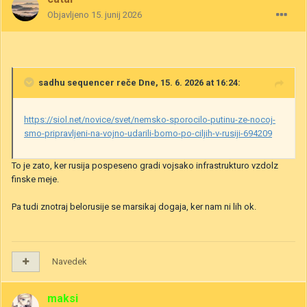
Objavljeno
15. junij 2026
sadhu sequencer
reče Dne, 15. 6. 2026 at 16:24:
https://siol.net/novice/svet/nemsko-sporocilo-putinu-ze-nocoj-
smo-pripravljeni-na-vojno-udarili-bomo-po-ciljih-v-rusiji-694209
To je zato, ker rusija pospeseno gradi vojsako infrastrukturo vzdolz
finske meje.
Pa tudi znotraj belorusije se marsikaj dogaja, ker nam ni lih ok.
Navedek
maksi