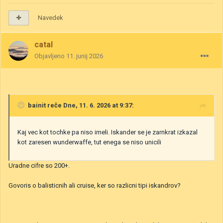
Navedek
catal
Objavljeno
11. junij 2026
bainit
reče Dne, 11. 6. 2026 at 9:37:
Kaj vec kot tochke pa niso imeli. Iskander se je zarnkrat izkazal
kot zaresen wunderwaffe, tut enega se niso unicili
Uradne cifre so 200+.
Govoris o balisticnih ali cruise, ker so razlicni tipi iskandrov?