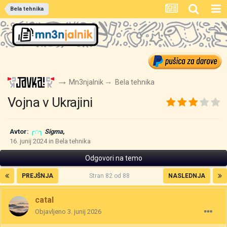
Bela tehnika
Mn3njalnik
Bela tehnika
Vojna v Ukrajini
Avtor:
╭∩╮
Sigma
,
16. junij 2024
in
Bela tehnika
Odgovori na temo
PREJŠNJA
Stran 82 od 88
NASLEDNJA
catal
Objavljeno
3. junij 2026