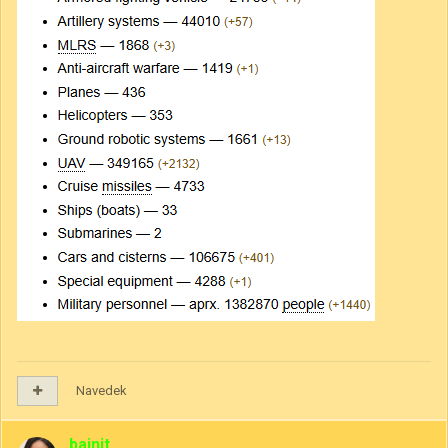
Navedek
bainit