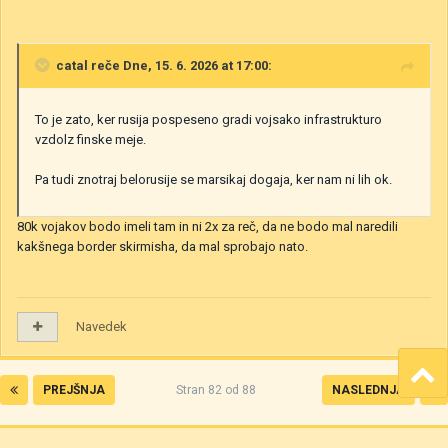
catal
reče Dne, 15. 6. 2026 at 17:00:
To je zato, ker rusija pospeseno gradi vojsako infrastrukturo
vzdolz finske meje.
Pa tudi znotraj belorusije se marsikaj dogaja, ker nam ni lih ok.
80k vojakov bodo imeli tam in ni 2x za reč, da ne bodo mal naredili
kakšnega border skirmisha, da mal sprobajo nato.
Navedek
PREJŠNJA
Stran 82 od 88
NASLEDNJA