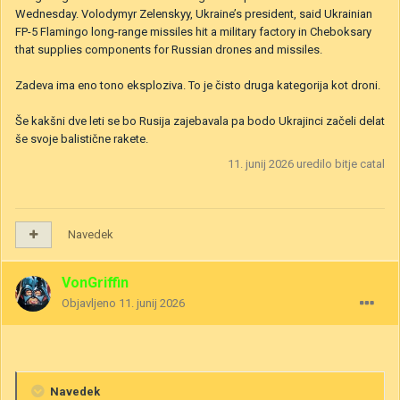
Wednesday. Volodymyr Zelenskyy, Ukraine’s president, said Ukrainian
FP-5 Flamingo long-range missiles hit a military factory in Cheboksary
that supplies components for Russian drones and missiles.
Zadeva ima eno tono eksploziva. To je čisto druga kategorija kot droni.
Še kakšni dve leti se bo Rusija zajebavala pa bodo Ukrajinci začeli delat
še svoje balistične rakete.
11. junij 2026
uredilo bitje catal
Navedek
VonGriffin
Objavljeno
11. junij 2026
Navedek