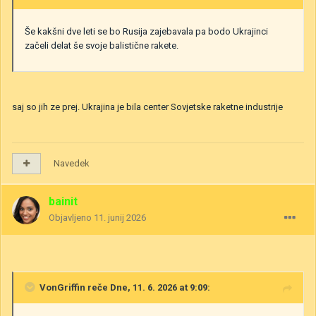
Še kakšni dve leti se bo Rusija zajebavala pa bodo Ukrajinci
začeli delat še svoje balistične rakete.
saj so jih ze prej. Ukrajina je bila center Sovjetske raketne industrije
Navedek
bainit
Objavljeno
11. junij 2026
VonGriffin
reče Dne, 11. 6. 2026 at 9:09: