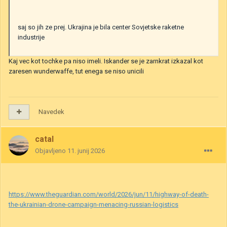
saj so jih ze prej. Ukrajina je bila center Sovjetske raketne
industrije
Kaj vec kot tochke pa niso imeli. Iskander se je zarnkrat izkazal kot
zaresen wunderwaffe, tut enega se niso unicili
Navedek
catal
Objavljeno
11. junij 2026
https://www.theguardian.com/world/2026/jun/11/highway-of-death-
the-ukrainian-drone-campaign-menacing-russian-logistics