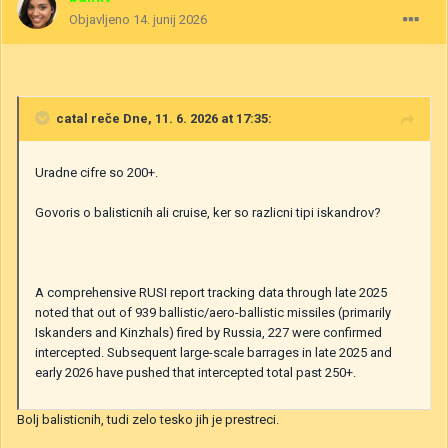
Objavljeno
14. junij 2026
catal
reče Dne, 11. 6. 2026 at 17:35:
Uradne cifre so 200+.
Govoris o balisticnih ali cruise, ker so razlicni tipi iskandrov?
A comprehensive RUSI report tracking data through late 2025
noted that out of 939 ballistic/aero-ballistic missiles (primarily
Iskanders and Kinzhals) fired by Russia, 227 were confirmed
intercepted. Subsequent large-scale barrages in late 2025 and
early 2026 have pushed that intercepted total past 250+.
Bolj balisticnih, tudi zelo tesko jih je prestreci.