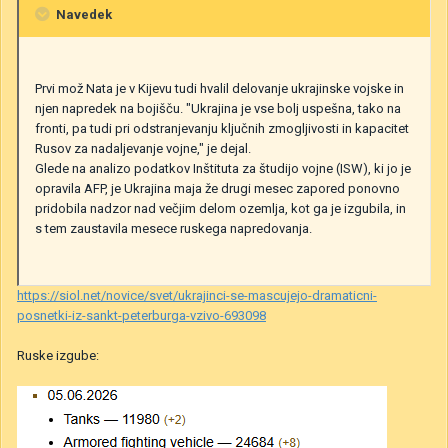
Navedek
Prvi mož Nata je v Kijevu tudi hvalil delovanje ukrajinske vojske in
njen napredek na bojišču. "Ukrajina je vse bolj uspešna, tako na
fronti, pa tudi pri odstranjevanju ključnih zmogljivosti in kapacitet
Rusov za nadaljevanje vojne," je dejal.
Glede na analizo podatkov Inštituta za študijo vojne (ISW), ki jo je
opravila AFP, je Ukrajina maja že drugi mesec zapored ponovno
pridobila nadzor nad večjim delom ozemlja, kot ga je izgubila, in
s tem zaustavila mesece ruskega napredovanja.
https://siol.net/novice/svet/ukrajinci-se-mascujejo-dramaticni-
posnetki-iz-sankt-peterburga-vzivo-693098
Ruske izgube: