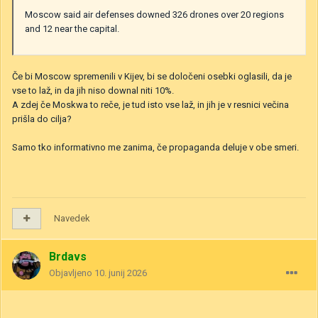
Moscow said air defenses downed 326 drones over 20 regions
and 12 near the capital.
Če bi Moscow spremenili v Kijev, bi se določeni osebki oglasili, da je
vse to laž, in da jih niso downal niti 10%.
A zdej če Moskwa to reče, je tud isto vse laž, in jih je v resnici večina
prišla do cilja?
Samo tko informativno me zanima, če propaganda deluje v obe smeri.
Navedek
Brdavs
Objavljeno
10. junij 2026