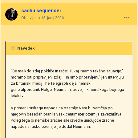
sadhu sequencer
Objavljeno
15. junij 2026
Navedek
"Če me kdo zdaj pokliče in reče: 'Tukaj imamo takšno situacijo,'
moramo biti pripravljeni zdaj – in smo pripravljeni," je v intervjuju
za britanski medij The Telegraph dejal nemški
generalporočnik Holger Neumann, poveljnik nemškega bojnega
letalstva.
V primeru ruskega napada na ozemlje Nata bi Nemčija po
njegovih besedah branila vsak centimeter ozemlja zavezništva.
Poleg tega bi nemške zračne sile izvedle uničujoče zračne
napade na rusko ozemlje, je dodal Neumann.