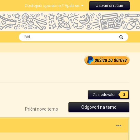
Obstoječi uporabnik? Vpiši se
Ustvari si račun
Zasledovalci
2
Odgovori na temo
Prični novo temo