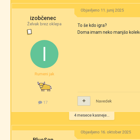
Objavljeno
11. junij 2025
izobčenec
Želvak brez oklepa
To še kdo igra?
Doma imam neko manjšo kolekcijo 
Rumeni jak
Navedek
17
4 mesece kasneje...
Objavljeno
16. oktober 2025
BlueSan