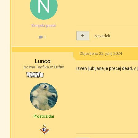
Svinjski pastir
Navedek
1
Objavljeno
22. junij 2024
Lunco
pozna Teofika iz Fužin!
izven ljubljane je precej dead, 
Prostozidar