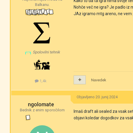
Kako to da ta igra nima svoje t
Balkanu.
Nohče več ne igra? Je padlo iz
JAz igramo mtg areno, ne vem pa k
╭∩╮
Spolovilni tehnik
Navedek
1,4k
Objavljeno
20. junij 2024
ngolomate
Bednik z enim sporočilom
Imaš draft ali sealed za vsak se
objavi koledar dogodkov za vsa