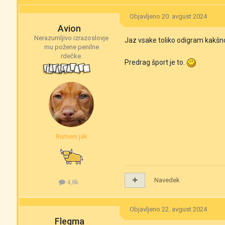
Objavljeno
20. avgust 2024
Avion
Nerazumljivo izrazoslovje
Jaz vsake toliko odigram kakšno 
mu požene penilne
rdečke.
Predrag šport je to.
Rumeni jak
Navedek
4,8k
Objavljeno
22. avgust 2024
Flegma