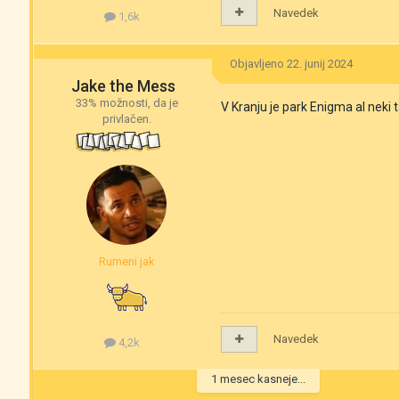
Navedek
1,6k
Objavljeno
22. junij 2024
Jake the Mess
33% možnosti, da je
V Kranju je park Enigma al neki
privlačen.
Rumeni jak
Navedek
4,2k
1 mesec kasneje...