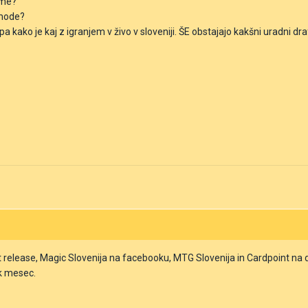
eme?
 mode?
ako je kaj z igranjem v živo v sloveniji. ŠE obstajajo kakšni uradni draft
t release, Magic Slovenija na facebooku, MTG Slovenija in Cardpoint na di
k mesec.