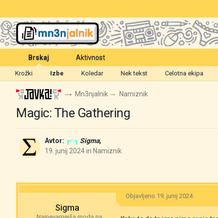
Brskaj
Aktivnost
Krožki
Izbe
Koledar
Nek tekst
Celotna ekipa
Mn3njalnik
Namiznik
Magic: The Gathering
Avtor:
╭∩╮
Sigma
,
19. junij 2024
in
Namiznik
Objavljeno
19. junij 2024
Sigma
Najnevarnejša moda na