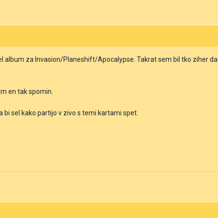
bum za Invasion/Planeshift/Apocalypse. Takrat sem bil tko ziher da b
mam en tak spomin.
 bi sel kako partijo v zivo s temi kartami spet.