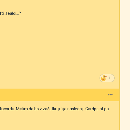
i, sealdi...?
1
scordu. Mislim da bo v začetku julija naslednji. Cardpoint pa