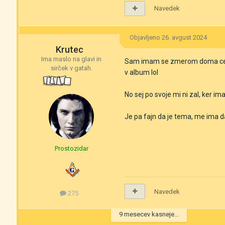
Navedek
Objavljeno
26. avgust 2024
Krutec
Ima maslo na glavi in
Sam imam se zmerom doma cel al
sirček v gatah.
v album lol
No sej po svoje mi ni zal, ker i
Je pa fajn da je tema, me ima da
Prostozidar
Navedek
275
9 mesecev kasneje...