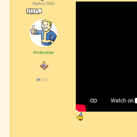
PipBoy 2000
Prostozidar
653