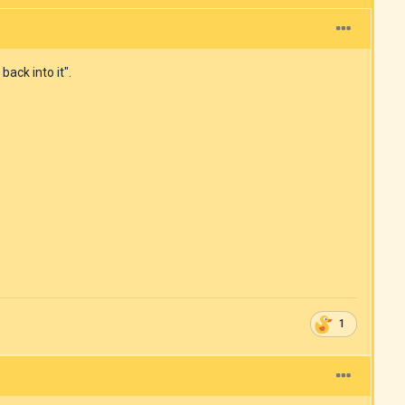
back into it".
1