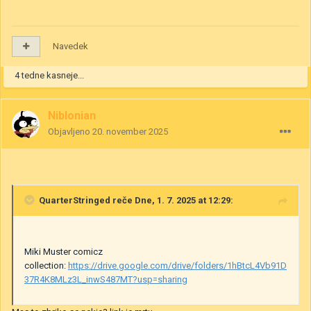
Navedek
4 tedne kasneje...
Niblonian
Objavljeno
20. november 2025
QuarterStringed
reče Dne, 1. 7. 2025 at 12:29:
Miki Muster comicz
collection:
https://drive.google.com/drive/folders/1hBtcL4Vb91D
37R4K8MLz3L_inwS487MT?usp=sharing