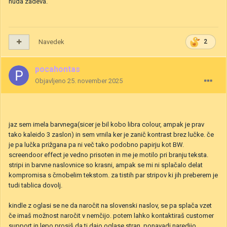
huda zadeva.
Navedek
2
pocahontas
Objavljeno
25. november 2025
jaz sem imela barvnega(sicer je bil kobo libra colour, ampak je prav
tako kaleido 3 zaslon) in sem vrnila ker je zanič kontrast brez lučke. če
je pa lučka prižgana pa ni več tako podobno papirju kot BW.
screendoor effect je vedno prisoten in me je motilo pri branju teksta.
stripi in barvne naslovnice so krasni, ampak se mi ni splačalo delat
kompromisa s črnobelim tekstom. za tistih par stripov ki jih preberem je
tudi tablica dovolj.
kindle z oglasi se ne da naročit na slovenski naslov, se pa splača vzet
če imaš možnost naročit v nemčijo. potem lahko kontaktiraš customer
support in lepo prosiš da ti dajo oglase stran. ponavadi naredijo