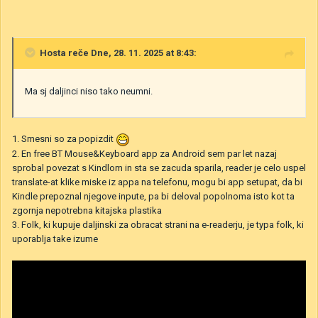
Hosta
reče Dne, 28. 11. 2025 at 8:43:
Ma sj daljinci niso tako neumni.
1. Smesni so za popizdit
2. En free BT Mouse&Keyboard app za Android sem par let nazaj
sprobal povezat s Kindlom in sta se zacuda sparila, reader je celo uspel
translate-at klike miske iz appa na telefonu, mogu bi app setupat, da bi
Kindle prepoznal njegove inpute, pa bi deloval popolnoma isto kot ta
zgornja nepotrebna kitajska plastika
3. Folk, ki kupuje daljinski za obracat strani na e-readerju, je typa folk, ki
uporablja take izume