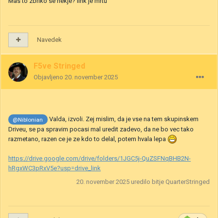
Mas to zbriko se nekje? link je mrtu
Navedek
F5ve Stringed
Objavljeno
20. november 2025
Valda, izvoli. Zej mislim, da je vse na tem skupinskem
@Niblonian
Driveu, se pa spravim pocasi mal uredit zadevo, da ne bo vec tako
razmetano, razen ce je ze kdo to delal, potem hvala lepa
https://drive.google.com/drive/folders/1JGC5j-QuZSFNqBHB2N-
hRgxWC3pRxV5e?usp=drive_link
20. november 2025
uredilo bitje QuarterStringed