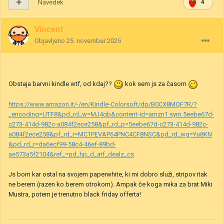
Navedek
4
Vincent
Objavljeno
25. november 2025
Obstaja barvni kindle wtf, od kdaj??
kok sem js za časom
https://www.amazon.it/-/en/Kindle-Colorsoft/dp/B0CX8MQF7R/?
_encoding=UTF8&pd_rd_w=MJ4qb&content-id=amzn1.sym.5eebe67d-
c273-414d-982c-a084f2ece258&pf_rd_p=5eebe67d-c273-414d-982c-
a084f2ece258&pf_rd_r=MC1PEVAP64PNC4CF8NSC&pd_rd_wg=Yu8KN
&pd_rd_r=da6ecf99-58c4-46ef-89bd-
ae573a5f2104&ref_=pd_hp_d_atf_dealz_cs
Js bom kar ostal na svojem paperwhite, ki mi dobro služi, stripov itak
ne berem (razen ko berem otrokom). Ampak če koga mika za brat Miki
Mustra, potem je trenutno black friday offerta!