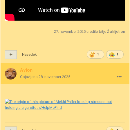
27. november 2025
uredilo bitje Žvrkljotron
Navedek
1
1
Avion
Objavljeno
28. november 2025