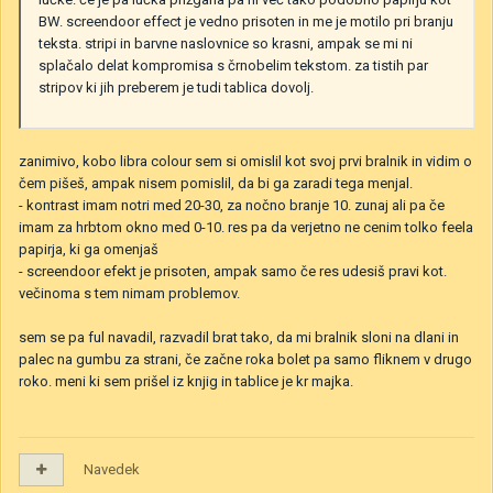
BW. screendoor effect je vedno prisoten in me je motilo pri branju
teksta. stripi in barvne naslovnice so krasni, ampak se mi ni
splačalo delat kompromisa s črnobelim tekstom. za tistih par
stripov ki jih preberem je tudi tablica dovolj.
zanimivo, kobo libra colour sem si omislil kot svoj prvi bralnik in vidim o
čem pišeš, ampak nisem pomislil, da bi ga zaradi tega menjal.
- kontrast imam notri med 20-30, za nočno branje 10. zunaj ali pa če
imam za hrbtom okno med 0-10. res pa da verjetno ne cenim tolko feela
papirja, ki ga omenjaš
- screendoor efekt je prisoten, ampak samo če res udesiš pravi kot.
večinoma s tem nimam problemov.
sem se pa ful navadil, razvadil brat tako, da mi bralnik sloni na dlani in
palec na gumbu za strani, če začne roka bolet pa samo fliknem v drugo
roko. meni ki sem prišel iz knjig in tablice je kr majka.
Navedek