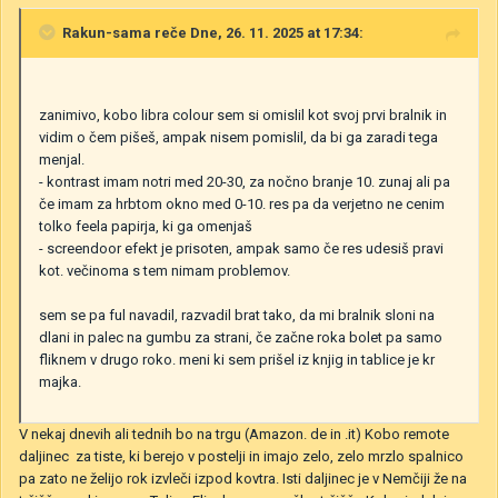
Rakun-sama
reče Dne, 26. 11. 2025 at 17:34:
zanimivo, kobo libra colour sem si omislil kot svoj prvi bralnik in
vidim o čem pišeš, ampak nisem pomislil, da bi ga zaradi tega
menjal.
- kontrast imam notri med 20-30, za nočno branje 10. zunaj ali pa
če imam za hrbtom okno med 0-10. res pa da verjetno ne cenim
tolko feela papirja, ki ga omenjaš
- screendoor efekt je prisoten, ampak samo če res udesiš pravi
kot. večinoma s tem nimam problemov.
sem se pa ful navadil, razvadil brat tako, da mi bralnik sloni na
dlani in palec na gumbu za strani, če začne roka bolet pa samo
fliknem v drugo roko. meni ki sem prišel iz knjig in tablice je kr
majka.
V nekaj dnevih ali tednih bo na trgu (Amazon. de in .it) Kobo remote
daljinec za tiste, ki berejo v postelji in imajo zelo, zelo mrzlo spalnico
pa zato ne želijo rok izvleči izpod kovtra. Isti daljinec je v Nemčiji že na