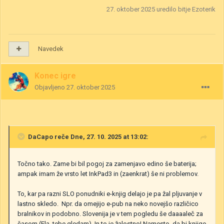
27. oktober 2025
uredilo bitje Ezoterik
Navedek
Konec igre
Objavljeno
27. oktober 2025
DaCapo
reče Dne, 27. 10. 2025 at 13:02:
Točno tako. Zame bi bil pogoj za zamenjavo edino še baterija;
ampak imam že vrsto let InkPad3 in (zaenkrat) še ni problemov.
To, kar pa razni SLO ponudniki e-knjig delajo je pa žal pljuvanje v
lastno skledo. Npr. da omejijo e-pub na neko novejšo različico
bralnikov in podobno. Slovenija je v tem pogledu še daaaaleč za
časom (Ela, tebe gledam). In to je žalostno! Namesto, da bi knjige