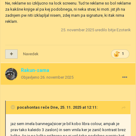
Ne, reklame so izkljucno na lock screenu. Tud te reklame so bol reklame
za kakšne knjige al pa kej podobnega, ni neka stvar, ki moti. jst jih na
zadnjem pw niti izklapljal nisem, zdej mam pa signature, ki itak nima
reklam.
25. november 2025
uredilo bitje Ezoterik
Navedek
1
Rakun-sama
Objavljeno
26. november 2025
pocahontas
reče Dne, 25. 11. 2025 at 12:11:
jaz sem imela barvnega(sicer je bil kobo libra colour, ampak je
prav tako kaleido 3 zaslon) in sem vrnila ker je zanič kontrast brez
lučke. če je pa lučka prižgana pa ni več tako podobno papirju kot