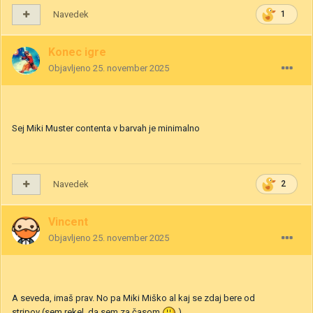
Navedek
1
Konec igre
Objavljeno
25. november 2025
Sej Miki Muster contenta v barvah je minimalno
Navedek
2
Vincent
Objavljeno
25. november 2025
A seveda, imaš prav. No pa Miki Miško al kaj se zdaj bere od
stripov (sem rekel, da sem za časom
)