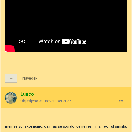
Navedek
Lunco
Objavljeno
30. november 2025
men se zdi skor nujno, da maš še stojalo, če ne res nima neki ful smisla.