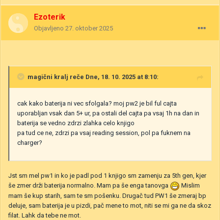
Ezoterik
Objavljeno
27. oktober 2025
magični kralj
reče Dne, 18. 10. 2025 at 8:10:
cak kako baterija ni vec sfolgala? moj pw2 je bil ful cajta
uporabljan vsak dan 5+ ur, pa ostali del cajta pa vsaj 1h na dan in
baterija se vedno zdrzi zlahka celo knjigo
pa tud ce ne, zdrzi pa vsaj reading session, pol pa fuknem na
charger?
Jst sm mel pw1 in ko je padl pod 1 knjigo sm zamenju za 5th gen, kjer
še zmer drži baterija normalno. Mam pa še enga tanovga
Mislim
mam še kup starih, sam te sm pošenku. Drugač tud PW1 še zmeraj bp
deluje, sam baterija je u pizdi, pač mene to mot, niti se mi ga ne da skoz
filat. Lahk da tebe ne mot.