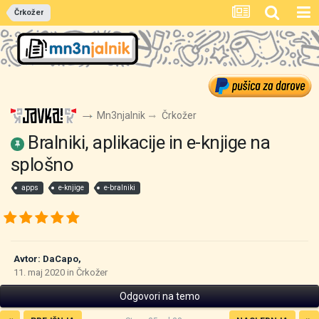
Črkožer
Mn3njalnik
Črkožer
Bralniki, aplikacije in e-knjige na
splošno
apps
e-knjige
e-bralniki
Avtor:
DaCapo
,
11. maj 2020
in
Črkožer
Odgovori na temo