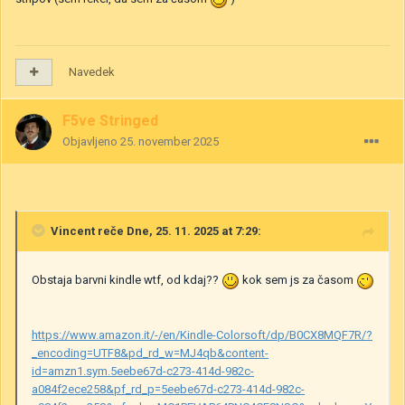
Navedek
F5ve Stringed
Objavljeno
25. november 2025
Vincent
reče Dne, 25. 11. 2025 at 7:29:
Obstaja barvni kindle wtf, od kdaj??
kok sem js za časom
https://www.amazon.it/-/en/Kindle-Colorsoft/dp/B0CX8MQF7R/?
_encoding=UTF8&pd_rd_w=MJ4qb&content-
id=amzn1.sym.5eebe67d-c273-414d-982c-
a084f2ece258&pf_rd_p=5eebe67d-c273-414d-982c-