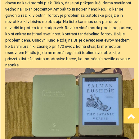
dnevu na kaki morski plaži. Tako, da je pri prižgani luči doma svetilnost
vedno na 10-14 procentov. Ampak to ni noben hendikep. To kar se
govori o razliki v ostrini fontov je problem za patološke picajzle in
nevrotike, ki v bistvu ne obstaja. Na tisto kar imaš se v par dnevih
navadiš in potem te ne briga več. Razliko vidiš morda pod lupo, potem,
ko si enkrat naštimal svetilnost, kontrast ter debelino fontov. Bolj je
problem cena. Osnovni Kindle zdaj na BF je devetdeset evrov medtem,
ko barvni bralniki začnejo pri 170 evrov. Edina stvar, ki me moti pri
osnovnem Kindlu je, da ne moreš regulirati topline svetlobe, ki je
privzeto tiste žalostno modrosive barve, kot so včasih svetile cevaste
neonke.