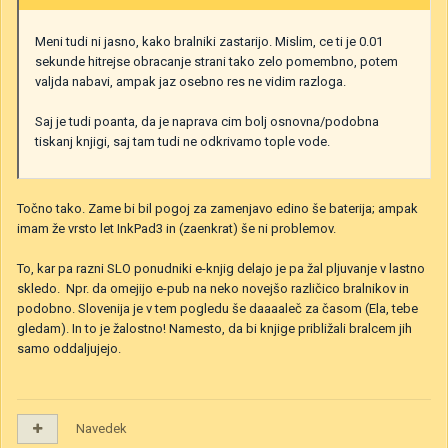
Meni tudi ni jasno, kako bralniki zastarijo. Mislim, ce ti je 0.01
sekunde hitrejse obracanje strani tako zelo pomembno, potem
valjda nabavi, ampak jaz osebno res ne vidim razloga.
Saj je tudi poanta, da je naprava cim bolj osnovna/podobna
tiskanj knjigi, saj tam tudi ne odkrivamo tople vode.
Točno tako. Zame bi bil pogoj za zamenjavo edino še baterija; ampak
imam že vrsto let InkPad3 in (zaenkrat) še ni problemov.
To, kar pa razni SLO ponudniki e-knjig delajo je pa žal pljuvanje v lastno
skledo. Npr. da omejijo e-pub na neko novejšo različico bralnikov in
podobno. Slovenija je v tem pogledu še daaaaleč za časom (Ela, tebe
gledam). In to je žalostno! Namesto, da bi knjige približali bralcem jih
samo oddaljujejo.
Navedek