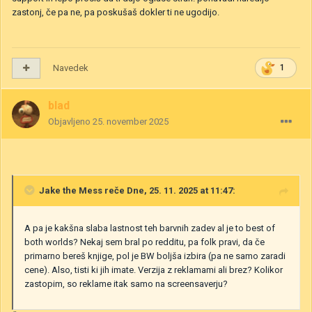
zastonj, če pa ne, pa poskušaš dokler ti ne ugodijo.
Navedek
1
blad
Objavljeno
25. november 2025
Jake the Mess
reče Dne, 25. 11. 2025 at 11:47:
A pa je kakšna slaba lastnost teh barvnih zadev al je to best of
both worlds? Nekaj sem bral po redditu, pa folk pravi, da če
primarno bereš knjige, pol je BW boljša izbira (pa ne samo zaradi
cene). Also, tisti ki jih imate. Verzija z reklamami ali brez? Kolikor
zastopim, so reklame itak samo na screensaverju?