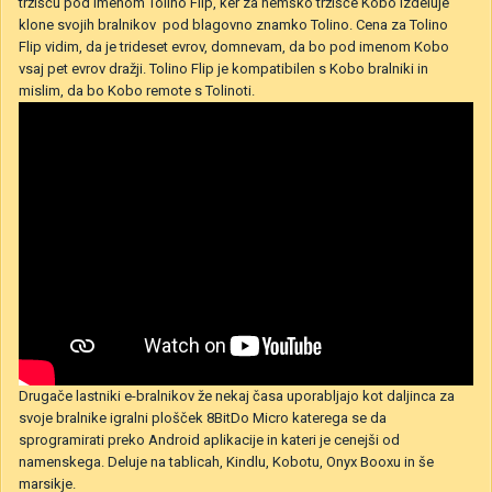
tržišču pod imenom Tolino Flip, ker za nemško tržišče Kobo izdeluje
klone svojih bralnikov pod blagovno znamko Tolino. Cena za Tolino
Flip vidim, da je trideset evrov, domnevam, da bo pod imenom Kobo
vsaj pet evrov dražji. Tolino Flip je kompatibilen s Kobo bralniki in
mislim, da bo Kobo remote s Tolinoti.
Drugače lastniki e-bralnikov že nekaj časa uporabljajo kot daljinca za
svoje bralnike igralni plošček 8BitDo Micro katerega se da
sprogramirati preko Android aplikacije in kateri je cenejši od
namenskega. Deluje na tablicah, Kindlu, Kobotu, Onyx Booxu in še
marsikje.