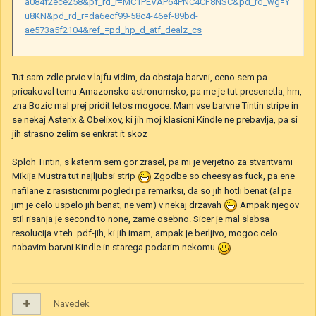
a084f2ece258&pf_rd_r=MC1PEVAP64PNC4CF8NSC&pd_rd_wg=Y
u8KN&pd_rd_r=da6ecf99-58c4-46ef-89bd-
ae573a5f2104&ref_=pd_hp_d_atf_dealz_cs
Tut sam zdle prvic v lajfu vidim, da obstaja barvni, ceno sem pa
pricakoval temu Amazonsko astronomsko, pa me je tut presenetla, hm,
zna Bozic mal prej pridit letos mogoce. Mam vse barvne Tintin stripe in
se nekaj Asterix & Obelixov, ki jih moj klasicni Kindle ne prebavlja, pa si
jih strasno zelim se enkrat it skoz
Sploh Tintin, s katerim sem gor zrasel, pa mi je verjetno za stvaritvami
Mikija Mustra tut najljubsi strip
Zgodbe so cheesy as fuck, pa ene
nafilane z rasisticnimi pogledi pa remarksi, da so jih hotli benat (al pa
jim je celo uspelo jih benat, ne vem) v nekaj drzavah
Ampak njegov
stil risanja je second to none, zame osebno. Sicer je mal slabsa
resolucija v teh .pdf-jih, ki jih imam, ampak je berljivo, mogoc celo
nabavim barvni Kindle in starega podarim nekomu
Navedek