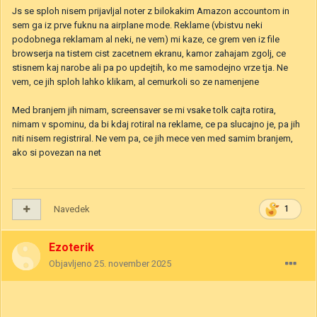
Js se sploh nisem prijavljal noter z bilokakim Amazon accountom in
sem ga iz prve fuknu na airplane mode. Reklame (vbistvu neki
podobnega reklamam al neki, ne vem) mi kaze, ce grem ven iz file
browserja na tistem cist zacetnem ekranu, kamor zahajam zgolj, ce
stisnem kaj narobe ali pa po updejtih, ko me samodejno vrze tja. Ne
vem, ce jih sploh lahko klikam, al cemurkoli so ze namenjene
Med branjem jih nimam, screensaver se mi vsake tolk cajta rotira,
nimam v spominu, da bi kdaj rotiral na reklame, ce pa slucajno je, pa jih
niti nisem registriral. Ne vem pa, ce jih mece ven med samim branjem,
ako si povezan na net
Navedek
1
Ezoterik
Objavljeno
25. november 2025