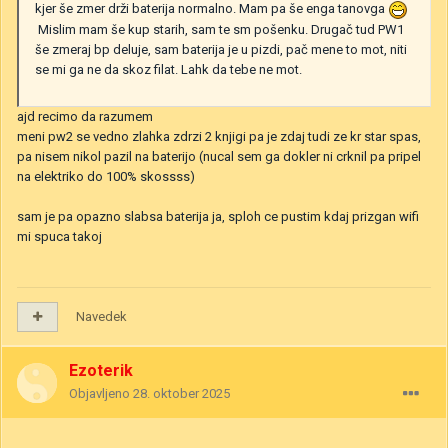
kjer še zmer drži baterija normalno. Mam pa še enga tanovga
Mislim mam še kup starih, sam te sm pošenku. Drugač tud PW1
še zmeraj bp deluje, sam baterija je u pizdi, pač mene to mot, niti
se mi ga ne da skoz filat. Lahk da tebe ne mot.
ajd recimo da razumem
meni pw2 se vedno zlahka zdrzi 2 knjigi pa je zdaj tudi ze kr star spas,
pa nisem nikol pazil na baterijo (nucal sem ga dokler ni crknil pa pripel
na elektriko do 100% skossss)
sam je pa opazno slabsa baterija ja, sploh ce pustim kdaj prizgan wifi
mi spuca takoj
Navedek
Ezoterik
Objavljeno
28. oktober 2025