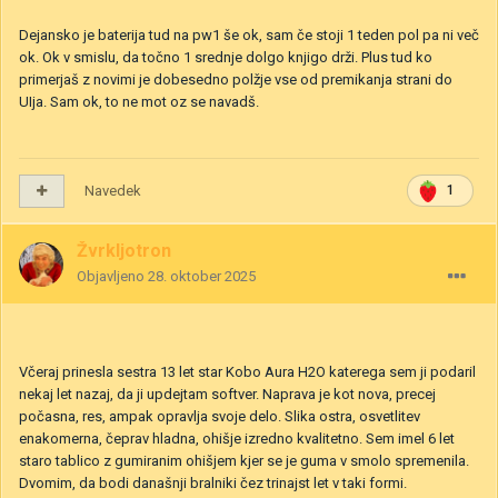
Dejansko je baterija tud na pw1 še ok, sam če stoji 1 teden pol pa ni več
ok. Ok v smislu, da točno 1 srednje dolgo knjigo drži. Plus tud ko
primerjaš z novimi je dobesedno polžje vse od premikanja strani do
UIja. Sam ok, to ne mot oz se navadš.
Navedek
1
Žvrkljotron
Objavljeno
28. oktober 2025
Včeraj prinesla sestra 13 let star Kobo Aura H2O katerega sem ji podaril
nekaj let nazaj, da ji updejtam softver. Naprava je kot nova, precej
počasna, res, ampak opravlja svoje delo. Slika ostra, osvetlitev
enakomerna, čeprav hladna, ohišje izredno kvalitetno. Sem imel 6 let
staro tablico z gumiranim ohišjem kjer se je guma v smolo spremenila.
Dvomim, da bodi današnji bralniki čez trinajst let v taki formi.