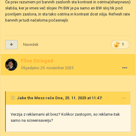
Če prav razumem pri barvnih zaslonih sta kontrast in ostrina(sharpness)
slabša, ker je vmes več slojev. Pri BW je pa samo en BW sloj tik pod
površjem zaslona, in sta tako ostrina in kontrast dost višja. Refresh rate
barvnih je tudi načeloma počasnejši.
Navedek
1
F5ve Stringed
Objavljeno
25. november 2025
Jake the Mess
reče Dne, 25. 11. 2025 at 11:47:
Verzija z reklamami ali brez? Kolikor zastopim, so reklame itak
samo na screensaverju?