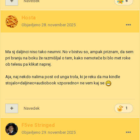
Navedek
6
Hosta
Objavljeno
28. november 2025
Ma sj daljinci niso tako neumni. No v bistvu so, ampak priznam, da sem
pri branju na boku že razmišljal o tem, kako nemoteče bi blo met roke
ob telesu pa klikat naprej.
Aja, naj nekdo nalima post od unga trola, ki je reku da ma kindle
stojalo+daljinec+audiobook vzporedno+ ne vem kaj se
Navedek
1
F5ve Stringed
Objavljeno
29. november 2025