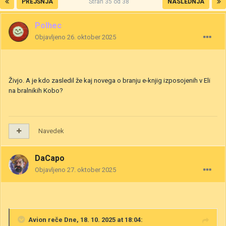
PREJŠNJA
Stran 35 od 38
NASLEDNJA
Polhec
Objavljeno
26. oktober 2025
Živjo. A je kdo zasledil že kaj novega o branju e-knjig izposojenih v Eli
na bralnikih Kobo?
Navedek
DaCapo
Objavljeno
27. oktober 2025
Avion
reče Dne, 18. 10. 2025 at 18:04: