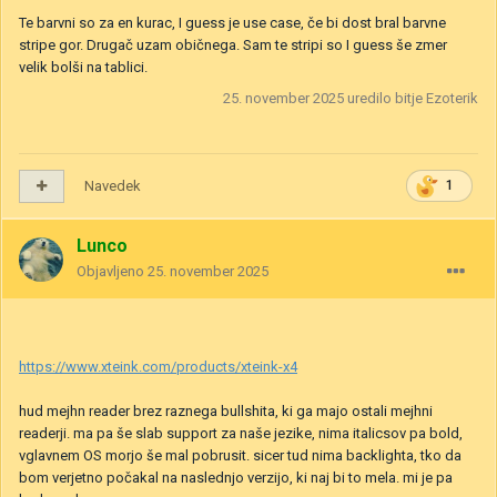
Te barvni so za en kurac, I guess je use case, če bi dost bral barvne
stripe gor. Drugač uzam običnega. Sam te stripi so I guess še zmer
velik bolši na tablici.
25. november 2025
uredilo bitje Ezoterik
Navedek
1
Lunco
Objavljeno
25. november 2025
https://www.xteink.com/products/xteink-x4
hud mejhn reader brez raznega bullshita, ki ga majo ostali mejhni
readerji. ma pa še slab support za naše jezike, nima italicsov pa bold,
vglavnem OS morjo še mal pobrusit. sicer tud nima backlighta, tko da
bom verjetno počakal na naslednjo verzijo, ki naj bi to mela. mi je pa