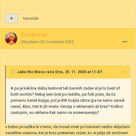
Navedek
Žvrkljotron
Objavljeno
30. november 2025
Jake the Mess
reče Dne, 25. 11. 2025 at 11:47:
A pa je kakšna slaba lastnost teh barvnih zadev al je to best of
both worlds? Nekaj sem bral po redditu, pa folk pravi, da če
primarno bereš knjige, pol je BW boljša izbira (pa ne samo zaradi
cene). Also, tisti ki jih imate. Verzija z reklamami ali brez? Kolikor
zastopim, so reklame itak samo na screensaverju?
v bistvu je razlika le v temu, da moraš imeti pri barvnem vedno vključeno
osvetlitev zaslona, ker je brez pretemen, razen, ko si julija ob sončnem