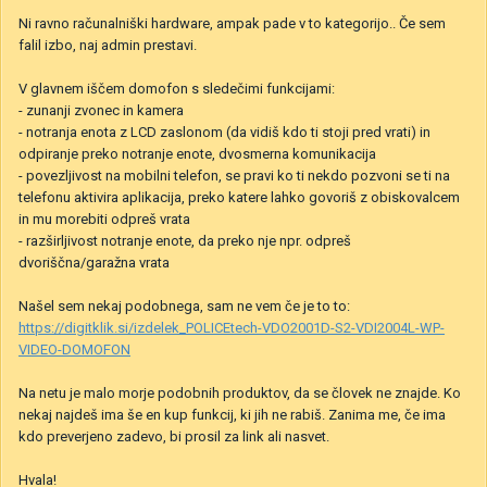
Ni ravno računalniški hardware, ampak pade v to kategorijo.. Če sem
falil izbo, naj admin prestavi.
V glavnem iščem domofon s sledečimi funkcijami:
- zunanji zvonec in kamera
- notranja enota z LCD zaslonom (da vidiš kdo ti stoji pred vrati) in
odpiranje preko notranje enote, dvosmerna komunikacija
- povezljivost na mobilni telefon, se pravi ko ti nekdo pozvoni se ti na
telefonu aktivira aplikacija, preko katere lahko govoriš z obiskovalcem
in mu morebiti odpreš vrata
- razširljivost notranje enote, da preko nje npr. odpreš
dvoriščna/garažna vrata
Našel sem nekaj podobnega, sam ne vem če je to to:
https://digitklik.si/izdelek_POLICEtech-VDO2001D-S2-VDI2004L-WP-
VIDEO-DOMOFON
Na netu je malo morje podobnih produktov, da se človek ne znajde. Ko
nekaj najdeš ima še en kup funkcij, ki jih ne rabiš. Zanima me, če ima
kdo preverjeno zadevo, bi prosil za link ali nasvet.
Hvala!