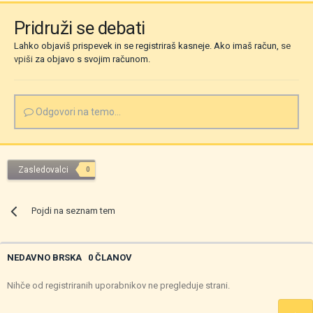
Pridruži se debati
Lahko objaviš prispevek in se registriraš kasneje. Ako imaš račun,
se
vpiši
za objavo s svojim računom.
Odgovori na temo...
Zasledovalci
0
Pojdi na seznam tem
NEDAVNO BRSKA
0 ČLANOV
Nihče od registriranih uporabnikov ne pregleduje strani.