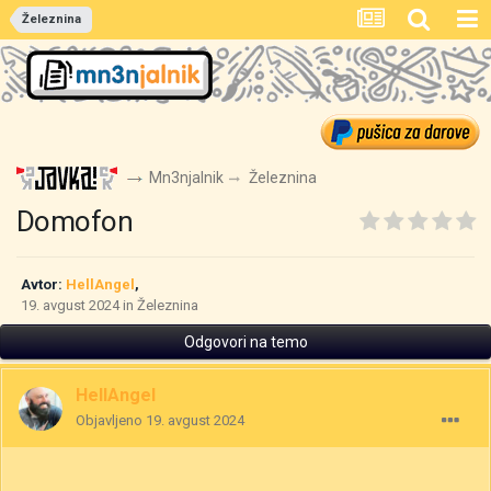
Železnina
Mn3njalnik
Železnina
Domofon
Avtor:
HellAngel
,
19. avgust 2024
in
Železnina
Odgovori na temo
HellAngel
Objavljeno
19. avgust 2024