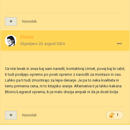
Navedek
Stasis
Objavljeno
20. avgust 2024
Ce nisi levak in znas kaj sam naredit, kontaktiraj Urmet, povej kaj bi rabil,
ti tudi posljejo opremo po posti opremo z navodili za montazo in cao.
Lahko pa ti tudi zmontirajo za lepe denarje. Je pa to neka kvaliteta in
temu primerna cena, ni to kitajsko sranje. Alternativa ti je lahko kaksna
Bticno/Legrand oprema, ki je malo drazja ampak ni da je dosti bolje.
Navedek
1