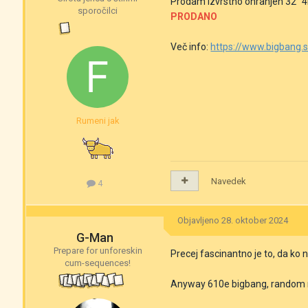
Prodam izvrstno ohranjen 32" 4
sporočilci
PRODANO
Več info:
https://www.bigbang.
Rumeni jak
Navedek
4
Objavljeno
28. oktober 2024
G-Man
Prepare for unforeskin
Precej fascinantno je to, da ko n
cum-sequences!
Anyway 610e bigbang, random 