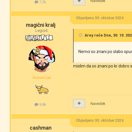
Navedek
7,3k
Objavljeno
30. oktober 2024
magični kralj
Legoid.
Arey
reče Dne, 30. 10. 202
Nemci so znani po slabo spuca
mislim da so znani po kr dobro
Rumeni jak
Navedek
9,8k
Objavljeno
30. oktober 2024
cashman