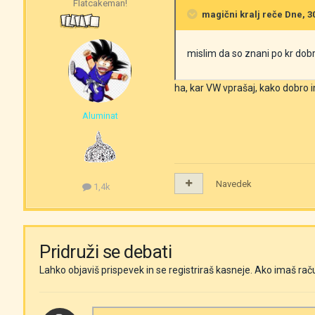
Flatcakeman!
magični kralj
reče Dne, 30
mislim da so znani po kr dob
ha, kar VW vprašaj, kako dobro
Aluminat
Navedek
1,4k
Pridruži se debati
Lahko objaviš prispevek in se registriraš kasneje. Ako imaš rač