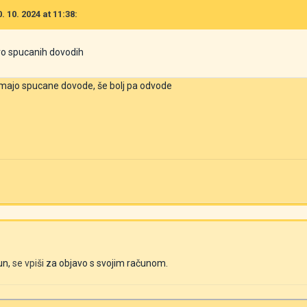
. 10. 2024 at 11:38:
ro spucanih dovodih
 imajo spucane dovode, še bolj pa odvode
un,
se vpiši
za objavo s svojim računom.