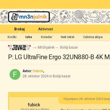
Brskaj
Aktivnost
Krožki
Izbe
Koledar
Nek tekst
Celotna ekipa
Mn3njalnik
Bolšji bazar
P: LG UltraFine Ergo 32UN880-B 4K M
Avtor:
fubick
,
28. oktober 2024
in
Bolšji bazar
Objavljeno
28. oktober 2024
(ure
fubick
Sirota jerica s štirimi