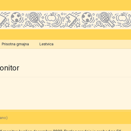
Prisotna gmajna
Lestvica
onitor
jano)