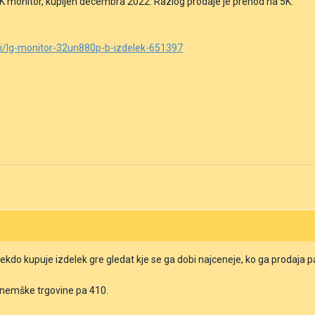
K monitor, kupljen decembra 2022. Razlog prodaje je prehod na 5K.
si/lg-monitor-32un880p-b-izdelek-651397
ekdo kupuje izdelek gre gledat kje se ga dobi najceneje, ko ga prodaja pa 
nemške trgovine pa 410.