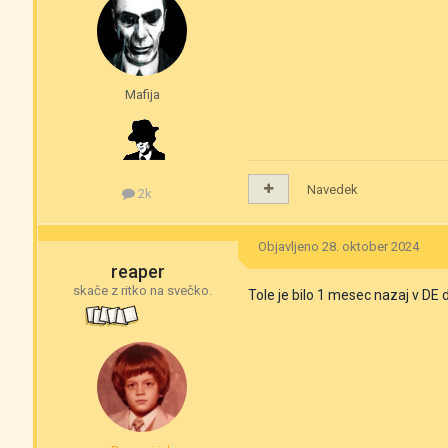
Mafija
Navedek
2k
Objavljeno
28. oktober 2024
reaper
skače z ritko na svečko.
Tole je bilo 1 mesec nazaj v DE 