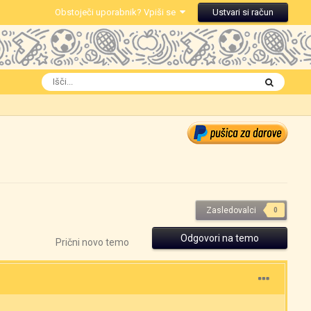
Obstoječi uporabnik? Vpiši se
Ustvari si račun
Zasledovalci
0
Odgovori na temo
Prični novo temo