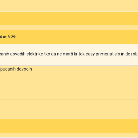
4 at 8:29:
nih dovodih elektrike tko da ne morš kr tok easy primerjat slo in de rob
 spucanih dovodih