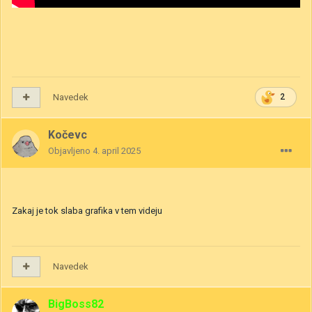
Navedek
2
Kočevc
Objavljeno
4. april 2025
Zakaj je tok slaba grafika v tem videju
Navedek
BigBoss82