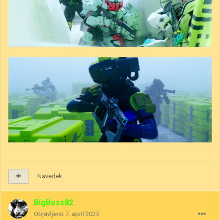
Navedek
BigBoss82
Objavljeno
7. april 2025