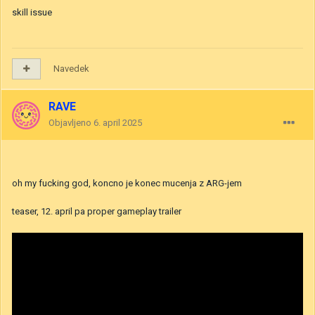
skill issue
Navedek
RAVE
Objavljeno
6. april 2025
oh my fucking god, koncno je konec mucenja z ARG-jem
teaser, 12. april pa proper gameplay trailer