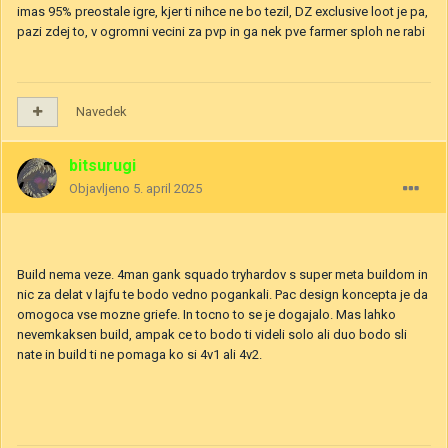
imas 95% preostale igre, kjer ti nihce ne bo tezil, DZ exclusive loot je pa,
pazi zdej to, v ogromni vecini za pvp in ga nek pve farmer sploh ne rabi
Navedek
bitsurugi
Objavljeno
5. april 2025
Build nema veze. 4man gank squado tryhardov s super meta buildom in
nic za delat v lajfu te bodo vedno pogankali. Pac design koncepta je da
omogoca vse mozne griefe. In tocno to se je dogajalo. Mas lahko
nevemkaksen build, ampak ce to bodo ti videli solo ali duo bodo sli
nate in build ti ne pomaga ko si 4v1 ali 4v2.