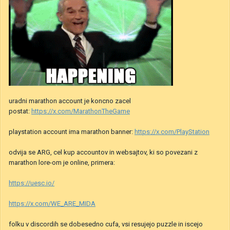
uradni marathon account je koncno zacel
postat:
https://x.com/MarathonTheGame
playstation account ima marathon banner:
https://x.com/PlayStation
odvija se ARG, cel kup accountov in websajtov, ki so povezani z
marathon lore-om je online, primera:
https://uesc.io/
https://x.com/WE_ARE_MIDA
folku v discordih se dobesedno cufa, vsi resujejo puzzle in iscejo