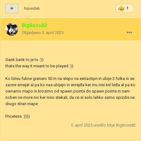
Navedek
1
BigBoss82
Objavljeno
5. april 2025
Gank bank to je to
:))
thats the way it meant to be played
:))
Ko bitsu fukne granaro 50 m na slepo na extractipn in ubije 3 folka in se
zacne smejat al pa ko nas ubijejo in enrejđa ker mu nisi kril leđa al pa ko
ownamo mapo in krozimo od spawn pointa do spawn pointa in nam
noben ne more nic ker niso stekali, da ce si solo lahko samo spizdis na
drugo stran mape
Priceless :))))
5. april 2025
uredilo bitje BigBoss82