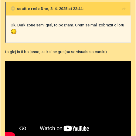
seattle
reče Dne, 3. 4. 2025 at 22:44:
Ok, Dark zone sem igral, to poznam. Grem se mal izobrazit o loru
to glej in ti bo jasno, za kaj se gre (pa se visuals so carski)