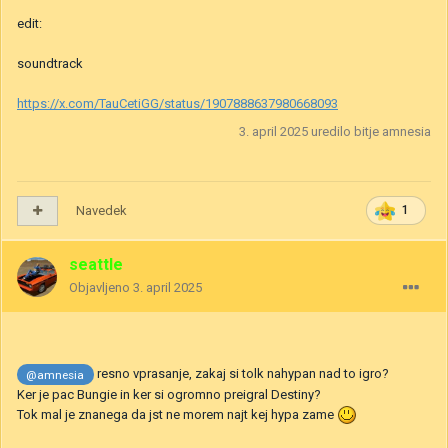
edit:
soundtrack
https://x.com/TauCetiGG/status/1907888637980668093
3. april 2025
uredilo bitje amnesia
Navedek
1
seattle
Objavljeno
3. april 2025
resno vprasanje, zakaj si tolk nahypan nad to igro?
@amnesia
Ker je pac Bungie in ker si ogromno preigral Destiny?
Tok mal je znanega da jst ne morem najt kej hypa zame