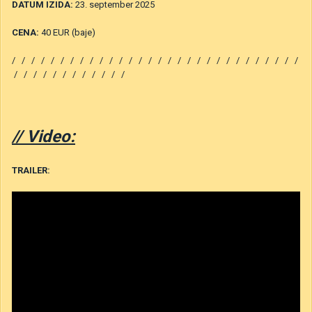
DATUM IZIDA:
23. september 2025
CENA:
40 EUR (baje)
/ / / / / / / / / / / / / / / / / / / / / / / / / / / / / /
/ / / / / / / / / / / /
// Video:
TRAILER: