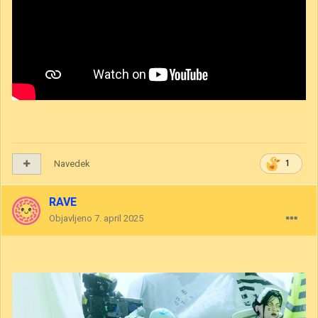
Navedek
1
RAVE
Objavljeno
7. april 2025