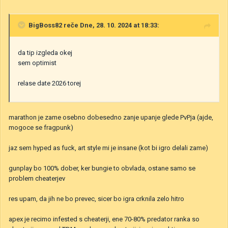
BigBoss82
reče Dne, 28. 10. 2024 at 18:33:
da tip izgleda okej
sem optimist
relase date 2026 torej
marathon je zame osebno dobesedno zanje upanje glede PvPja (ajde,
mogoce se fragpunk)
jaz sem hyped as fuck, art style mi je insane (kot bi igro delali zame)
gunplay bo 100% dober, ker bungie to obvlada, ostane samo se
problem cheaterjev
res upam, da jih ne bo prevec, sicer bo igra crknila zelo hitro
apex je recimo infested s cheaterji, ene 70-80% predator ranka so