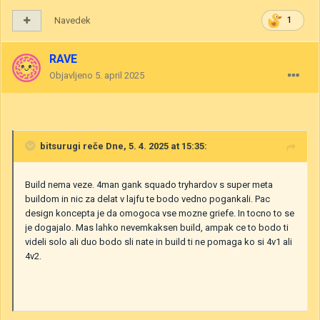
Navedek
1
RAVE
Objavljeno
5. april 2025
bitsurugi
reče Dne, 5. 4. 2025 at 15:35:
Build nema veze. 4man gank squado tryhardov s super meta
buildom in nic za delat v lajfu te bodo vedno pogankali. Pac
design koncepta je da omogoca vse mozne griefe. In tocno to se
je dogajalo. Mas lahko nevemkaksen build, ampak ce to bodo ti
videli solo ali duo bodo sli nate in build ti ne pomaga ko si 4v1 ali
4v2.