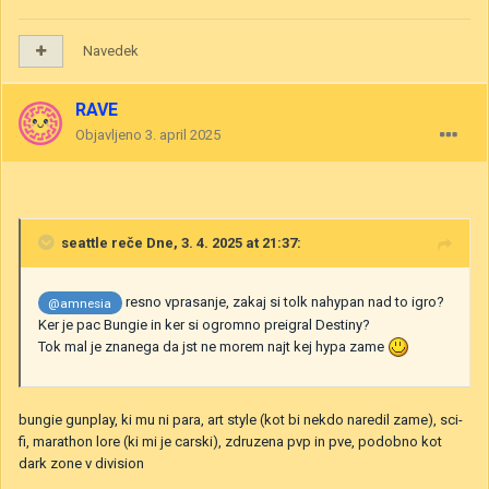
Navedek
RAVE
Objavljeno
3. april 2025
seattle
reče Dne, 3. 4. 2025 at 21:37:
resno vprasanje, zakaj si tolk nahypan nad to igro?
@amnesia
Ker je pac Bungie in ker si ogromno preigral Destiny?
Tok mal je znanega da jst ne morem najt kej hypa zame
bungie gunplay, ki mu ni para, art style (kot bi nekdo naredil zame), sci-
fi, marathon lore (ki mi je carski), zdruzena pvp in pve, podobno kot
dark zone v division