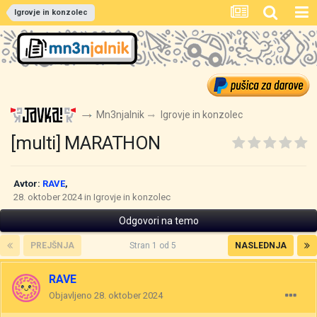
Igrovje in konzolec
Mn3njalnik
Igrovje in konzolec
[multi] MARATHON
Avtor:
RAVE
,
28. oktober 2024
in
Igrovje in konzolec
Odgovori na temo
PREJŠNJA
Stran 1 od 5
NASLEDNJA
RAVE
Objavljeno
28. oktober 2024