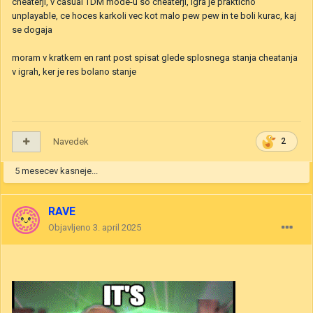
cheaterji, v casual TDM mode-u so cheaterji, igra je prakticno
unplayable, ce hoces karkoli vec kot malo pew pew in te boli kurac, kaj
se dogaja
moram v kratkem en rant post spisat glede splosnega stanja cheatanja
v igrah, ker je res bolano stanje
Navedek
2
5 mesecev kasneje...
RAVE
Objavljeno
3. april 2025