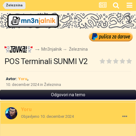
Železnina
Mn3njalnik
Železnina
POS Terminali SUNMI V2
Avtor:
Yoru
,
10. december 2024
in
Železnina
Odgovori na temo
Yoru
Objavljeno
10. december 2024