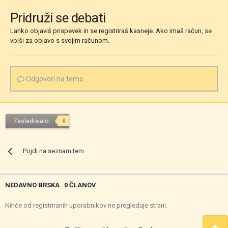
Pridruži se debati
Lahko objaviš prispevek in se registriraš kasneje. Ako imaš račun,
se
vpiši
za objavo s svojim računom.
Odgovori na temo...
Zasledovalci
0
Pojdi na seznam tem
NEDAVNO BRSKA
0 ČLANOV
Nihče od registriranih uporabnikov ne pregleduje strani.