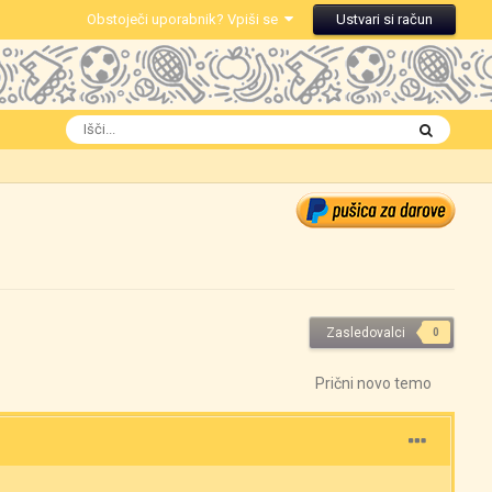
Obstoječi uporabnik? Vpiši se
Ustvari si račun
Zasledovalci
0
Prični novo temo