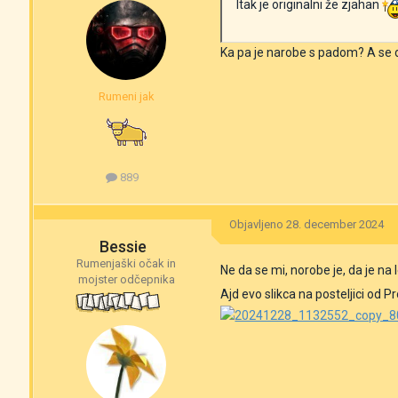
Itak je originalni že zjahan
Ka pa je narobe s padom? A se da
Rumeni jak
889
Objavljeno
28. december 2024
Bessie
Rumenjaški očak in
Ne da se mi, norobe je, da je na 
mojster odčepnika
Ajd evo slikca na posteljici od Pr