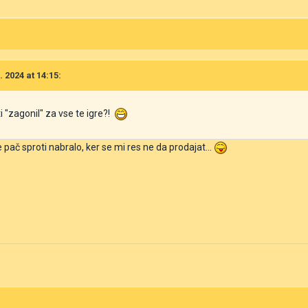
 2024 at 14:15:
ti "zagonil" za vse te igre?!
 pač sproti nabralo, ker se mi res ne da prodajat...