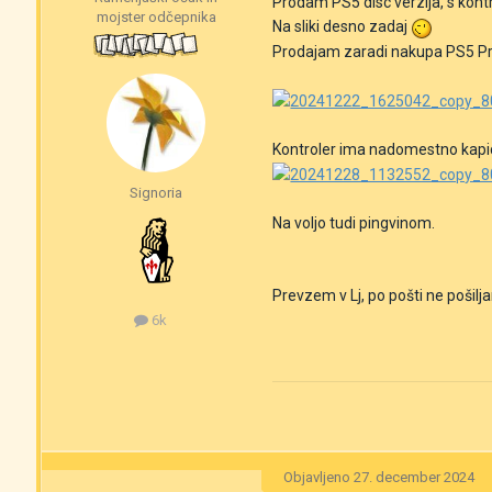
Prodam PS5 disc verzija, s kont
mojster odčepnika
Na sliki desno zadaj
Prodajam zaradi nakupa PS5 P
Kontroler ima nadomestno kapico
Signoria
Na voljo tudi pingvinom.
Prevzem v Lj, po pošti ne pošilj
6k
Objavljeno
27. december 2024