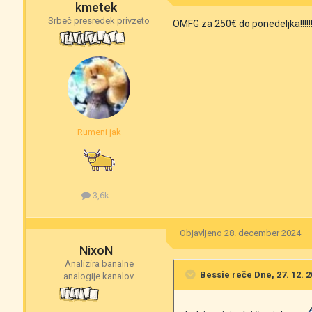
kmetek
Srbeč presredek privzeto
OMFG za 250€ do ponedeljka!!!!!! Gas 
Rumeni jak
3,6k
Objavljeno
28. december 2024
NixoN
Analizira banalne
Bessie
reče Dne, 27. 12. 2
analogije kanalov.