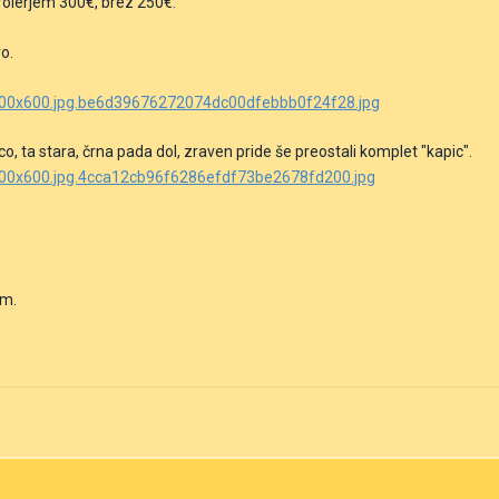
rolerjem 300€, brez 250€.
ro.
, ta stara, črna pada dol, zraven pride še preostali komplet "kapic".
am.