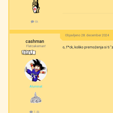
6k
Objavljeno
28. december 2024
cashman
Flatcakeman!
o, f*ck, koliko premoženja si ti 
Aluminat
1,4k