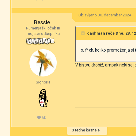
Objavljeno
30. december 2024
Bessie
Rumenjaški očak in
cashman
reče Dne, 28. 12.
mojster odčepnika
o, f*ck, koliko premoženja si 
V bistvu drobiž, ampak neki se je
Signoria
6k
3 tedne kasneje...