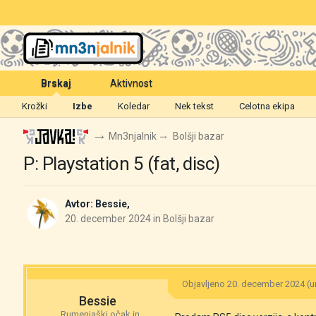
Brskaj
Aktivnost
Krožki
Izbe
Koledar
Nek tekst
Celotna ekipa
Mn3njalnik
Bolšji bazar
P: Playstation 5 (fat, disc)
Avtor:
Bessie
,
20. december 2024
in
Bolšji bazar
Objavljeno
20. december 2024
(u
Bessie
Rumenjaški očak in