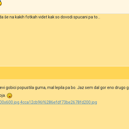
 še na kakih fotkah videt kak so dovodi spucani pa to...
levi gobici popustila guma, mal lepila pa bo. Jaz sem dal gor eno drugo go
oja.