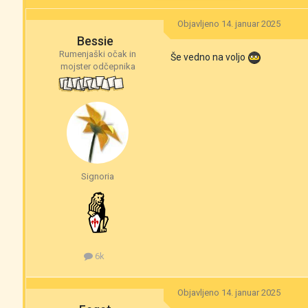
Objavljeno
14. januar 2025
Bessie
Rumenjaški očak in
Še vedno na voljo
mojster odčepnika
Signoria
6k
Objavljeno
14. januar 2025