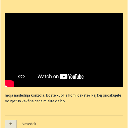
moja naslednja konzola. boste kupl, a komi čakate? kaj kej pričakujete
od nje? in kakšna cena mislite da bo
Navedek