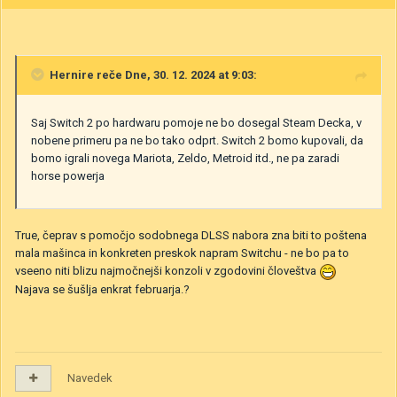
Hernire
reče Dne, 30. 12. 2024 at 9:03:
Saj Switch 2 po hardwaru pomoje ne bo dosegal Steam Decka, v
nobene primeru pa ne bo tako odprt. Switch 2 bomo kupovali, da
bomo igrali novega Mariota, Zeldo, Metroid itd., ne pa zaradi
horse powerja
True, čeprav s pomočjo sodobnega DLSS nabora zna biti to poštena
mala mašinca in konkreten preskok napram Switchu - ne bo pa to
vseeno niti blizu najmočnejši konzoli v zgodovini človeštva
Najava se šušlja enkrat februarja.?
Navedek