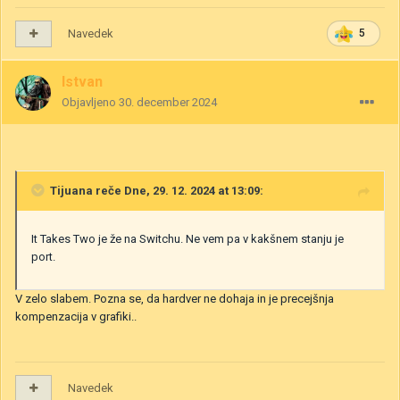
Navedek
5
Istvan
Objavljeno
30. december 2024
Tijuana
reče Dne, 29. 12. 2024 at 13:09:
It Takes Two je že na Switchu. Ne vem pa v kakšnem stanju je
port.
V zelo slabem. Pozna se, da hardver ne dohaja in je precejšnja
kompenzacija v grafiki..
Navedek