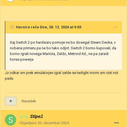
Hernire
reče Dne, 30. 12. 2024 at 9:03:
Saj Switch 2 po hardwaru pomoje ne bo dosegal Steam Decka, v
nobene primeru pa ne bo tako odprt. Switch 2 bomo kupovali, da
bomo igrali novega Mariota, Zeldo, Metroid itd., ne pa zaradi
horse powerja
Jz odkar sm prek emulatorjev igral zelde se twilight morm sm cist not
padu
Navedek
╭∩╮
Stipe2
Objavljeno
30. december 2024