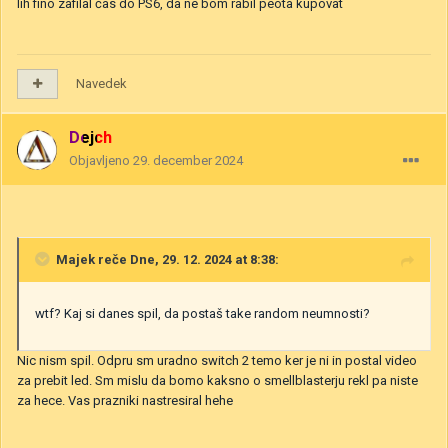
lih fino zafilal čas do PS6, da ne bom rabil peota kupovat
Navedek
Dejch
Objavljeno
29. december 2024
Majek
reče Dne, 29. 12. 2024 at 8:38:
wtf? Kaj si danes spil, da postaš take random neumnosti?
Nic nism spil. Odpru sm uradno switch 2 temo ker je ni in postal video
za prebit led. Sm mislu da bomo kaksno o smellblasterju rekl pa niste
za hece. Vas prazniki nastresiral hehe