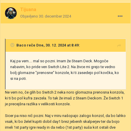
Tijuana
Objavljeno
30. december 2024
Baco
reče Dne, 30. 12. 2024 at 8:49:
Kaj pa vem.... mal so pozni. Imam že Steam Deck. Mogoče
nabavim, ko pride ven Switch Lite 2. Na živce mi grejo te vedno
bolj glomazne "prenosne" konzole, ki ti zasedejo pol kovčka, ko
si na poti.
Ne vem no, če glih bo Switch 2 neka noro glomazna prenosna konzola,
ki ti bo pol kufra zavzela. To tak že imaš z Steam Deckom. Že Switch 1
je precejšna razlika v velikosti konzole.
Sicer pa niso nič pozni. Naj v miru našopajo zalogo konzol, da bo lahko
vsak, ki bo želel kupiti dobil day1 brez jebenih skalperjev ter da bojo
imeli 1st party igre ready in da nebo (1st party) suša kot ostali dve