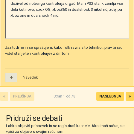
doživel od nobenga kontrolerja drgač. Mam PS2 star k zemlja vse
dela kot novo, xbox OG, xbox360 in dualshock 3 nikol nč, zdej pa
xbox one in dualshock 4 nič.
Jaz tudi ne in se sprašujem, kako folk ravna s to tehniko...prav bi rad
videl stanje teh kontrolerjev z driftom
Navedek
PREJŠNJA
Stran 1 od 78
NASLEDNJA
Pridruži se debati
Lahko objaviš prispevek in se registriraš kasneje. Ako imaš račun,
se
vpiši
za objavo s svojim računom.