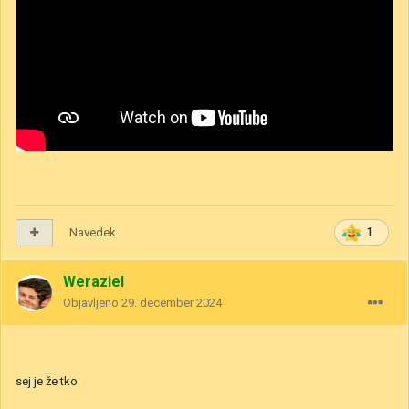
Navedek
1
Weraziel
Objavljeno
29. december 2024
sej je že tko