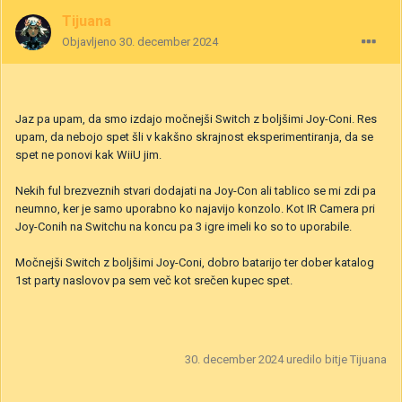
Tijuana
Objavljeno
30. december 2024
Jaz pa upam, da smo izdajo močnejši Switch z boljšimi Joy-Coni. Res
upam, da nebojo spet šli v kakšno skrajnost eksperimentiranja, da se
spet ne ponovi kak WiiU jim.
Nekih ful brezveznih stvari dodajati na Joy-Con ali tablico se mi zdi pa
neumno, ker je samo uporabno ko najavijo konzolo. Kot IR Camera pri
Joy-Conih na Switchu na koncu pa 3 igre imeli ko so to uporabile.
Močnejši Switch z boljšimi Joy-Coni, dobro batarijo ter dober katalog
1st party naslovov pa sem več kot srečen kupec spet.
30. december 2024
uredilo bitje Tijuana