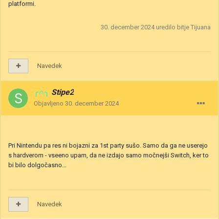
platformi.
30. december 2024
uredilo bitje Tijuana
Navedek
╭∩╮
Stipe2
Objavljeno
30. december 2024
Pri Nintendu pa res ni bojazni za 1st party sušo. Samo da ga ne userejo
s hardverom - vseeno upam, da ne izdajo samo močnejši Switch, ker to
bi bilo dolgočasno...
Navedek