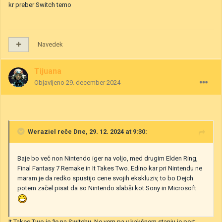
kr preber Switch temo
Navedek
Tijuana
Objavljeno
29. december 2024
Weraziel
reče Dne, 29. 12. 2024 at 9:30:
Baje bo več non Nintendo iger na voljo, med drugim Elden Ring,
Final Fantasy 7 Remake in It Takes Two. Edino kar pri Nintendu ne
maram je da redko spustijo cene svojih ekskluziv, to bo Dejch
potem začel pisat da so Nintendo slabši kot Sony in Microsoft
It Takes Two je že na Switchu. Ne vem pa v kakšnem stanju je port.