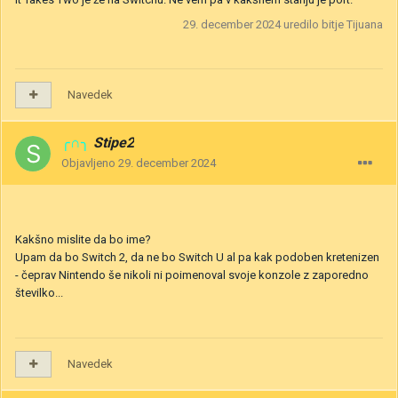
29. december 2024
uredilo bitje Tijuana
Navedek
╭∩╮
Stipe2
Objavljeno
29. december 2024
Kakšno mislite da bo ime?
Upam da bo Switch 2, da ne bo Switch U al pa kak podoben kretenizen
- čeprav Nintendo še nikoli ni poimenoval svoje konzole z zaporedno
številko...
Navedek