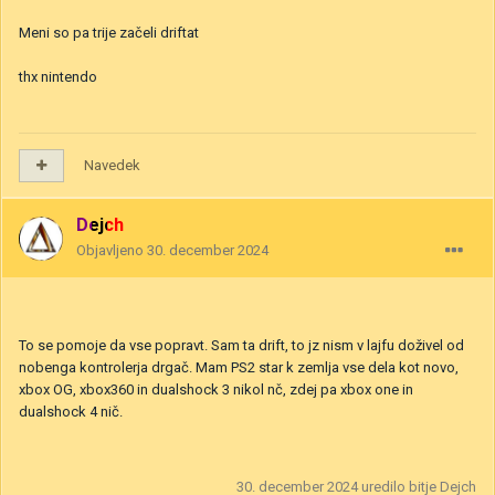
Meni so pa trije začeli driftat
thx nintendo
Navedek
Dejch
Objavljeno
30. december 2024
To se pomoje da vse popravt. Sam ta drift, to jz nism v lajfu doživel od
nobenga kontrolerja drgač. Mam PS2 star k zemlja vse dela kot novo,
xbox OG, xbox360 in dualshock 3 nikol nč, zdej pa xbox one in
dualshock 4 nič.
30. december 2024
uredilo bitje Dejch