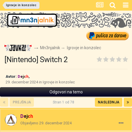
Igrovje in konzolec
Mn3njalnik
Igrovje in konzolec
[Nintendo] Switch 2
Avtor:
Dejch
,
29. december 2024
in
Igrovje in konzolec
Odgovori na temo
PREJŠNJA
Stran 1 od 78
NASLEDNJA
Dejch
Objavljeno
29. december 2024