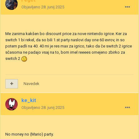
Objavljeno
28. junij 2025
Me zanima kakšen bo discount price za nove nintendo igrice. Ker za
switch 1 bi rekel, da so bili 1.st party naslovi day one 60 evrov, in so
potem padli na 40. 40 mi je res max za igrico, tako da če switch 2 igrice
sčasoma ne padajo vsaj na to, bom imel reeees omejeno zbirko za
switch 2
Navedek
ke_kit
Objavljeno
28. junij 2025
No money no (Mario) party.