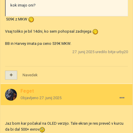
kok imajo oni?
509€ z MKW
Vsaj toliko je bil 14dni, ko sem pohopsal zadnjega
BB in Harvey imata pa ceno 539€ MKW.
27. junij 2025
uredilo bitje urby20
Navedek
Feget
Objavljeno
27. junij 2025
Jaz bom kar počakal na OLED verzijo. Tale ekran je res preveč v kurcu
da bi dal 500+ evrov