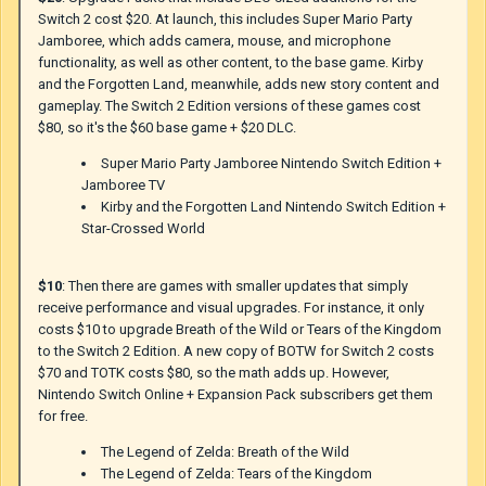
Switch 2 cost $20. At launch, this includes Super Mario Party
Jamboree, which adds camera, mouse, and microphone
functionality, as well as other content, to the base game. Kirby
and the Forgotten Land, meanwhile, adds new story content and
gameplay. The Switch 2 Edition versions of these games cost
$80, so it's the $60 base game + $20 DLC.
Super Mario Party Jamboree Nintendo Switch Edition +
Jamboree TV
Kirby and the Forgotten Land Nintendo Switch Edition +
Star-Crossed World
$10
: Then there are games with smaller updates that simply
receive performance and visual upgrades. For instance, it only
costs $10 to upgrade Breath of the Wild or Tears of the Kingdom
to the Switch 2 Edition. A new copy of BOTW for Switch 2 costs
$70 and TOTK costs $80, so the math adds up. However,
Nintendo Switch Online + Expansion Pack subscribers get them
for free.
The Legend of Zelda: Breath of the Wild
The Legend of Zelda: Tears of the Kingdom