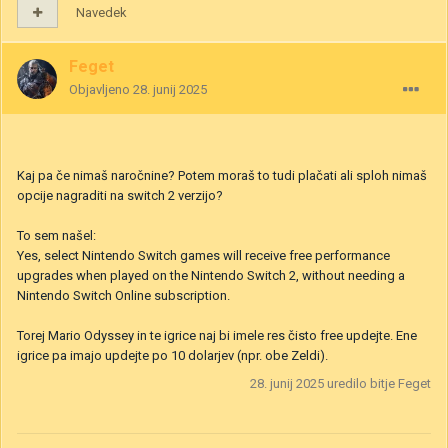
Navedek
Feget
Objavljeno
28. junij 2025
Kaj pa če nimaš naročnine? Potem moraš to tudi plačati ali sploh nimaš
opcije nagraditi na switch 2 verzijo?
To sem našel:
Yes, select Nintendo Switch games will receive free performance
upgrades when played on the Nintendo Switch 2, without needing a
Nintendo Switch Online subscription.
Torej Mario Odyssey in te igrice naj bi imele res čisto free updejte. Ene
igrice pa imajo updejte po 10 dolarjev (npr. obe Zeldi).
28. junij 2025
uredilo bitje Feget