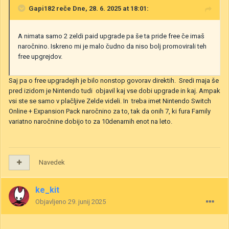
Gapi182
reče Dne, 28. 6. 2025 at 18:01:
A nimata samo 2 zeldi paid upgrade pa še ta pride free če imaš
naročnino. Iskreno mi je malo čudno da niso bolj promovirali teh
free upgrejdov.
Saj pa o free upgradejih je bilo nonstop govorav direktih. Sredi maja še
pred izidom je Nintendo tudi objavil kaj vse dobi upgrade in kaj. Ampak
vsi ste se samo v plačljive Zelde videli. In treba imet Nintendo Switch
Online + Expansion Pack naročnino za to, tak da onih 7, ki fura Family
variatno naročnine dobijo to za 10denarnih enot na leto.
Navedek
ke_kit
Objavljeno
29. junij 2025