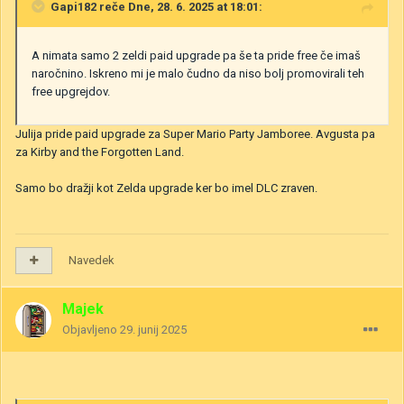
Gapi182
reče Dne, 28. 6. 2025 at 18:01:
A nimata samo 2 zeldi paid upgrade pa še ta pride free če imaš
naročnino. Iskreno mi je malo čudno da niso bolj promovirali teh
free upgrejdov.
Julija pride paid upgrade za Super Mario Party Jamboree. Avgusta pa
za Kirby and the Forgotten Land.
Samo bo dražji kot Zelda upgrade ker bo imel DLC zraven.
Navedek
Majek
Objavljeno
29. junij 2025