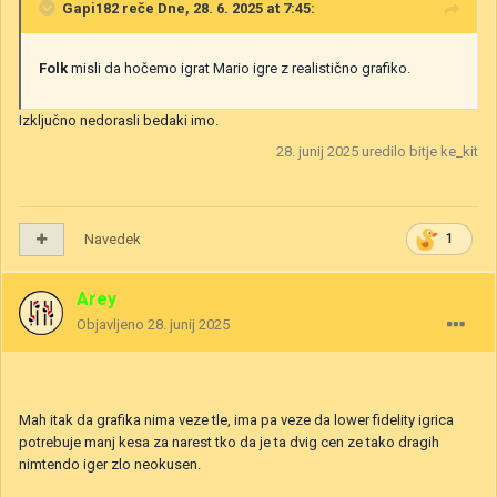
Gapi182
reče Dne, 28. 6. 2025 at 7:45:
Folk
misli da hočemo igrat Mario igre z realistično grafiko.
Izključno nedorasli bedaki imo.
28. junij 2025
uredilo bitje ke_kit
Navedek
1
Arey
Objavljeno
28. junij 2025
Mah itak da grafika nima veze tle, ima pa veze da lower fidelity igrica
potrebuje manj kesa za narest tko da je ta dvig cen ze tako dragih
nimtendo iger zlo neokusen.