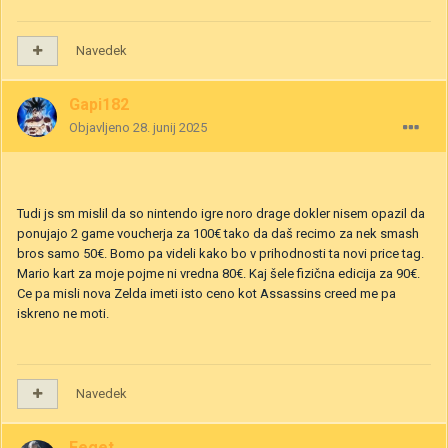
Navedek
Gapi182
Objavljeno
28. junij 2025
Tudi js sm mislil da so nintendo igre noro drage dokler nisem opazil da
ponujajo 2 game voucherja za 100€ tako da daš recimo za nek smash
bros samo 50€. Bomo pa videli kako bo v prihodnosti ta novi price tag.
Mario kart za moje pojme ni vredna 80€. Kaj šele fizična edicija za 90€.
Ce pa misli nova Zelda imeti isto ceno kot Assassins creed me pa
iskreno ne moti.
Navedek
Feget