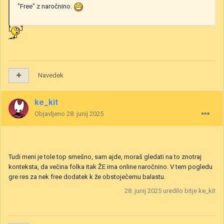
"Free" z naročnino.
Navedek
ke_kit
Objavljeno
28. junij 2025
Tudi meni je tole top smešno, sam ajde, moraš gledati na to znotraj
konteksta, da večina folka itak ŽE ima online naročnino. V tem pogledu
gre res za nek free dodatek k že obstoječemu balastu.
28. junij 2025
uredilo bitje ke_kit