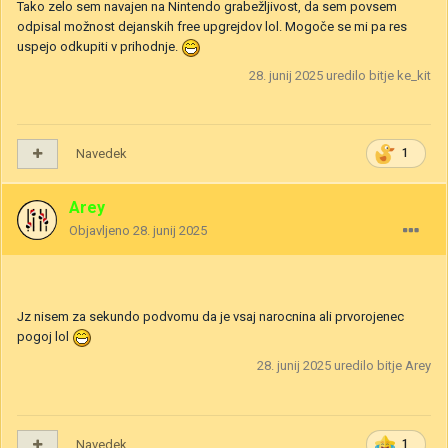
Tako zelo sem navajen na Nintendo grabežljivost, da sem povsem
odpisal možnost dejanskih free upgrejdov lol. Mogoče se mi pa res
uspejo odkupiti v prihodnje.
28. junij 2025
uredilo bitje ke_kit
Navedek
1
Arey
Objavljeno
28. junij 2025
Jz nisem za sekundo podvomu da je vsaj narocnina ali prvorojenec
pogoj lol
28. junij 2025
uredilo bitje Arey
Navedek
1