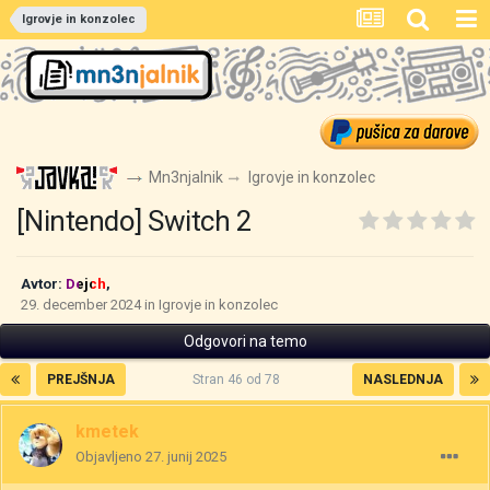
Igrovje in konzolec
Mn3njalnik
Igrovje in konzolec
[Nintendo] Switch 2
Avtor:
Dejch
,
29. december 2024
in
Igrovje in konzolec
Odgovori na temo
PREJŠNJA
Stran 46 od 78
NASLEDNJA
kmetek
Objavljeno
27. junij 2025