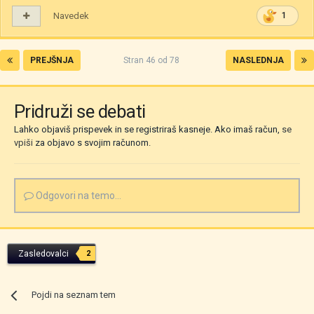
Navedek
1
PREJŠNJA
Stran 46 od 78
NASLEDNJA
Pridruži se debati
Lahko objaviš prispevek in se registriraš kasneje. Ako imaš račun,
se
vpiši
za objavo s svojim računom.
Odgovori na temo...
Zasledovalci
2
Pojdi na seznam tem