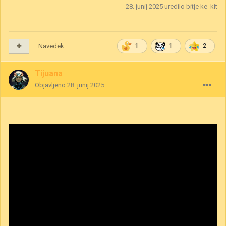
28. junij 2025
uredilo bitje ke_kit
Navedek
1
1
2
Tijuana
Objavljeno
28. junij 2025