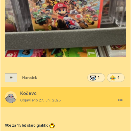
Navedek
1
4
Kočevc
Objavljeno
27. junij 2025
90e za 15 let staro grafiko